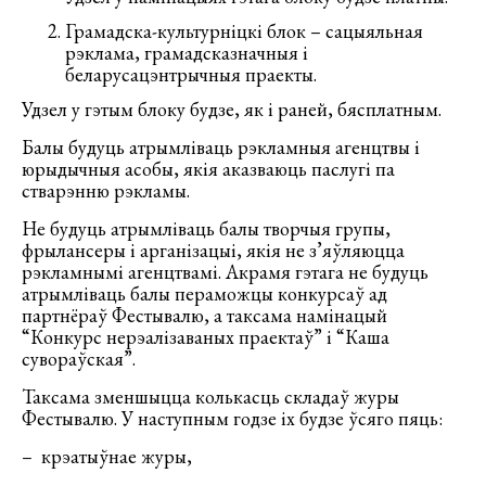
Грамадска-культурніцкі блок – сацыяльная
рэклама, грамадсказначныя і
беларусацэнтрычныя праекты.
Удзел у гэтым блоку будзе, як і раней, бясплатным.
Балы будуць атрымліваць рэкламныя агенцтвы і
юрыдычныя асобы, якія аказваюць паслугі па
стварэнню рэкламы.
Не будуць атрымліваць балы творчыя групы,
фрылансеры і арганізацыі, якія не з’яўляюцца
рэкламнымі агенцтвамі. Акрамя гэтага не будуць
атрымліваць балы пераможцы конкурсаў ад
партнёраў Фестывалю, а таксама намінацый
“Конкурс нерэалізаваных праектаў” і “Каша
сувораўская”.
Таксама зменшыцца колькасць складаў журы
Фестывалю. У наступным годзе іх будзе ўсяго пяць:
– крэатыўнае журы,