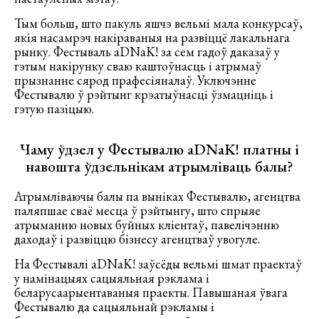
Тым больш, што пакуль яшчэ вельмі мала конкурсаў,
якія насамрэч накіраваныя на развіццё лакальнага
рынку. Фестываль aDNaK! за сем гадоў даказаў у
гэтым накірунку сваю каштоўнасць і атрымаў
прызнанне сярод прафесіяналаў. Уключэнне
Фестывалю ў рэйтынг крэатыўнасці ўзмацніць і
гэтую пазіцыю.
Чаму ўдзел у Фестывалю aDNaK! платны і
навошта ўдзельнікам атрымліваць балы?
Атрымліваючы балы па выніках Фестывалю, агенцтва
паляпшае сваё месца ў рэйтынгу, што спрыяе
атрыманню новых буйных кліентаў, павелічэнню
даходаў і развіццю бізнесу агенцтваў увогуле.
На Фестывалі aDNaK! заўсёды вельмі шмат праектаў
у намінацыях сацыяльная рэклама і
беларусаарыентаваныя праекты. Павышаная ўвага
Фестывалю да сацыяльнай рэкламы і