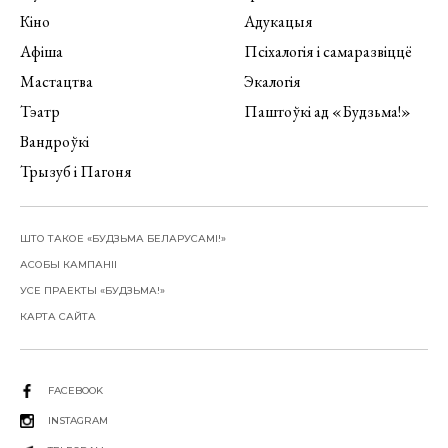
Кіно
Адукацыя
Афіша
Псіхалогія і самаразвіццё
Мастацтва
Экалогія
Тэатр
Паштоўкі ад «Будзьма!»
Вандроўкі
Трызуб і Пагоня
ШТО ТАКОЕ «БУДЗЬМА БЕЛАРУСАМІ!»
АСОБЫ КАМПАНІІ
УСЕ ПРАЕКТЫ «БУДЗЬМА!»
КАРТА САЙТА
FACEBOOK
INSTAGRAM