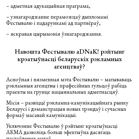
– адметная адукацыйная праграма,
– узнагароджанне пераможцаў дыпломамі
Фестывалю і падарункамі ад партнёраў,
– яскравая цырымонія ўзнагароджання.
Навошта Фестывалю aDNaK! рэйтынг
крэатыўнасці беларускіх рэкламных
агенцтваў?
Асноўная і нязменная мэта Фестывалю – матываваць
рэкламныя агенцтвы і прафесійных гульцоў рабіць
праекты на грунце нацыянальных адметнасцяў.
Місія – развіццё рэкламна-камунікацыйнага рынку
Беларусі і дэманстрацыя новых трэндаў і сучасных
формаў масавай камунікацыі.
Уключэнне Фестывалю ў рэйтынг крэатыўнасці
АКМА дазволіць больш эфектыўна дасягаць
пастаўленых мэтаў.