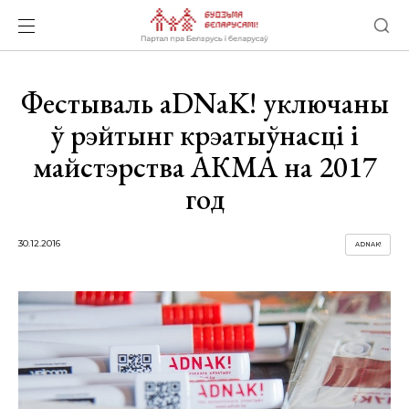
Фестываль аDNаK! уключаны
ў рэйтынг крэатыўнасці і
майстэрства АКМА на 2017
год
30.12.2016
ADNAK!