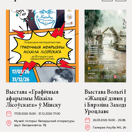
Выстава «Графічныя
Выстава Вольгі На
афарызмы Міхаіла
«Жыццё дзвюх рэк
Лісоўскага» ў Мінску
і Бярэзіна Заходня
Уроцлаве
17.03.2026 16:00 - 31.12.2026 17:00
26.03.2026 16:00 - 25.08.202
Музей гісторыі беларускай літаратуры
(вул. Багдановіча, 13)
Галерэя Клуба MiL (Kościu