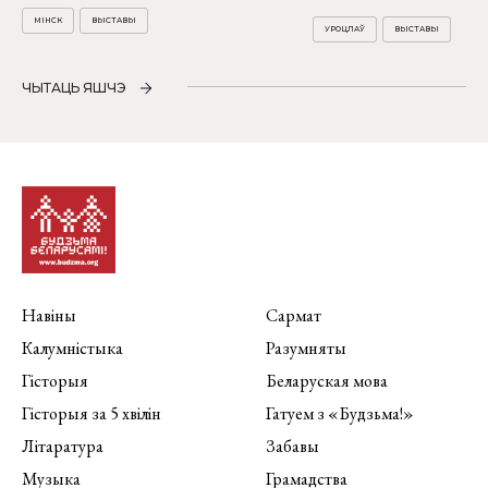
МІНСК
ВЫСТАВЫ
УРОЦЛАЎ
ВЫСТАВЫ
ЧЫТАЦЬ ЯШЧЭ
Навіны
Сармат
Калумністыка
Разумняты
Гісторыя
Беларуская мова
Гісторыя за 5 хвілін
Гатуем з «Будзьма!»
Літаратура
Забавы
Музыка
Грамадства