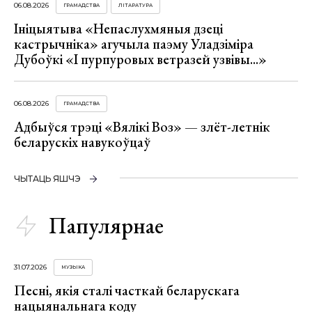
06.08.2026
ГРАМАДСТВА
ЛІТАРАТУРА
Ініцыятыва «Непаслухмяныя дзеці
кастрычніка» агучыла паэму Уладзіміра
Дубоўкі «І пурпуровых ветразей узвівы...»
06.08.2026
ГРАМАДСТВА
Адбыўся трэці «Вялікі Воз» — злёт-летнік
беларускіх навукоўцаў
ЧЫТАЦЬ ЯШЧЭ
Папулярнае
31.07.2026
МУЗЫКА
Песні, якія сталі часткай беларускага
нацыянальнага коду