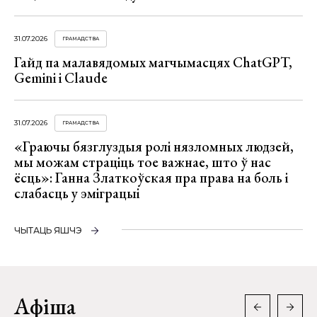
31.07.2026
ГРАМАДСТВА
Гайд па малавядомых магчымасцях ChatGPT,
Gemini і Claude
31.07.2026
ГРАМАДСТВА
«Граючы бязглуздыя ролі нязломных людзей,
мы можам страціць тое важнае, што ў нас
ёсць»: Ганна Златкоўская пра права на боль і
слабасць у эміграцыі
ЧЫТАЦЬ ЯШЧЭ
Афіша