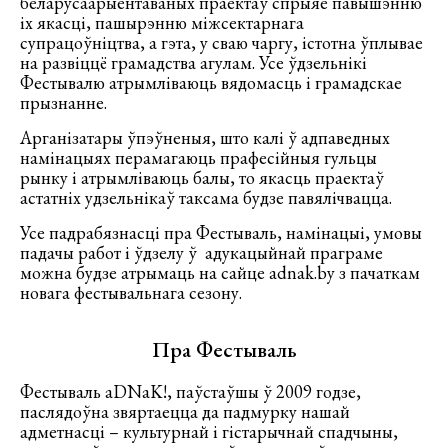
беларусаарыентаваных праектаў спрыяе павышэнню
іх якасці, пашырэнню міжсектарнага
супрацоўніцтва, а гэта, у сваю чаргу, істотна ўплывае
на развіццё грамадства агулам. Усе ўдзельнікі
Фестывалю атрымліваюць вядомасць і грамадскае
прызнанне.
Арганізатары ўпэўненыя, што калі ў адпаведных
намінацыях перамагаюць прафесійныя гульцы
рынку і атрымліваюць балы, то якасць праектаў
астатніх удзельнікаў таксама будзе павялічвацца.
Усе падрабязнасці пра Фестываль, намінацыі, умовы
падачы работ і ўдзелу ў адукацыйнай праграме
можна будзе атрымаць на сайце adnak.by з пачаткам
новага фестывальнага сезону.
Пра Фестываль
Фестываль aDNaK!, паўстаўшы ў 2009 годзе,
паслядоўна звяртаецца да падмурку нашай
адметнасці – культурнай і гістарычнай спадчыны,