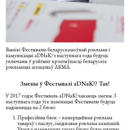
Вынікі Фестывалю беларускамоўнай рэкламы і
камунікацыі aDNaK! з наступнага года будуць
уключаны ў рэйтынг крэатыўнасці беларускіх
рэкламных агенцтваў АКМА.
Змены ў Фестывалі аDNаK!? Так!
У 2017 годзе Фестываль аDNаK! чакаюць змены. З
наступнага года ўсе намінацыі Фестывалю будуць
падзяляцца на 2 блокі:
Прафесійны блок – камерцыйная рэклама
тавараў і паслуг, іміджавая рэклама кампаній.
Удзел у намінацыях гэтага блоку будзе платны.