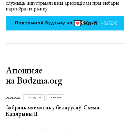
служыць індустрыяльным арыенцірам пры выбары
партнёра на рынку.
Апошняе
на Budzma.org
06.08.2026
ГРАМАДСТВА
ГІСТОРЫЯ
Забраць маёмасць у беларусаў. Схема
Кацярыны ІІ