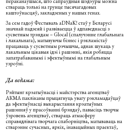
пераканаўшыся, што сапраўдныя шэдэўры можна
ствараць толькі на грунце тысячагадовых
каштоўнасцяў, закладзеных у нашых генах.
За сем гадоў Фестываль aDNaK! стаў у Беларусі
значнай падзеяй і развіваецца ў адпаведнасці з
сусветным трэндам – Glocal (спалучэнне глабальнага
і лакальнага), матывуючы бізнес і рэкламістаў
працаваць у сусветным рэчышчы, аднак шукаць у
лакальным цікавыя ідэі і рашэнні, якія робяцца
запатрабаванымі і эфектыўнымі на глабальным
узроўні.
Да ведама:
Рэйтынг крэатыўнасці і майстэрства агенцтваў
АКМА пакліканы прыцягнуць увагу рэкламадаўцаў
да эфектыўнасці выкарыстання крэатыўных
рашэнняў у прасоўванні брэндаў, павысіць творчы
ўзровень агенцтваў, ствараць атмасферу
справядлівага творчага спаборніцтва, матываваць на
стварэнне сучасных, яркіх, інавацыйных праектаў,