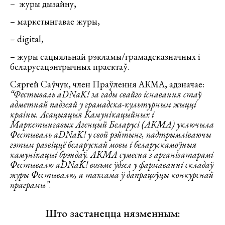
– журы дызайну,
– маркетынгавае журы,
– digital,
– журы сацыяльнай рэкламы/грамадсказначных і
беларусацэнтрычных праектаў.
Сяргей Саўчук, член Праўлення АКМА, адзначае:
“Фестываль аDNаK! за гады свайго iснавання стаў
адметнай падзеяй у грамадска-культурным жыццi
краiны. Асацыяцыя Камунiкацыйных i
Маркетынгавых Агенцый Беларусi (АКМА) уключыла
Фестываль аDNаK! у свой рэйтынг, падтрымлiваючы
гэтым развiццё беларускай мовы і беларускамоўныя
камунiкацыi брэндаў. АКМА сумесна з арганізатарамі
Фестывалю аDNаK! возьме ўдзел у фармаваннi складаў
журы Фестывалю, а таксама ў дапрацоўцы конкурснай
праграмы”
.
Што застанецца нязменным: