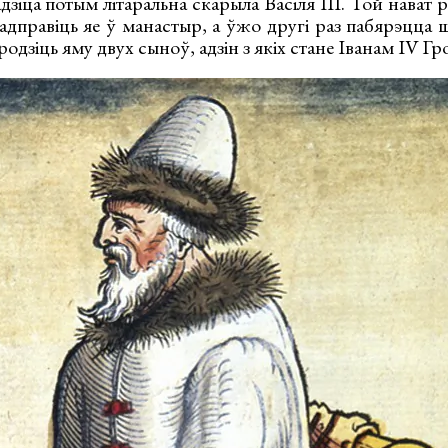
іца потым літаральна скарыла Васіля III. Той нават р
дправіць яе ў манастыр, а ўжо другі раз пабярэцца ш
одзіць яму двух сыноў, адзін з якіх стане Іванам IV Г