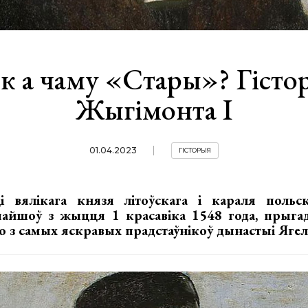
к а чаму «Стары»? Гісто
Жыгімонта І
01.04.2023
ГІСТОРЫЯ
і вялікага князя літоўскага і караля польс
 пайшоў з жыцця 1 красавіка 1548 года, прыгад
аго з самых яскравых прадстаўнікоў дынастыі Ягел