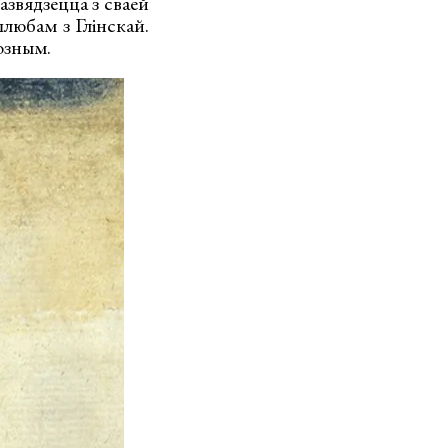
азвядзецца з сваёй
любам з Глінскай.
розным.