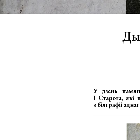
Ды
У дзень памяц
І Старога, які
з біяграфіі адн