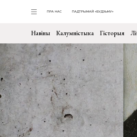
ПРА НАС
ПАДТРЫМАЙ «БУДЗЬМУ»
Навіны
Калумністыка
Гісторыя
Лі