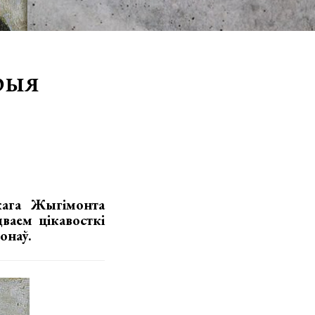
рыя
кага Жыгімонта
ваем цікавосткі
онаў.