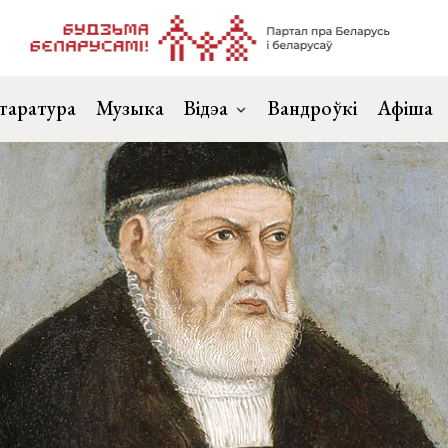
таратура
Музыка
Відэа
Вандроўкі
Афіша