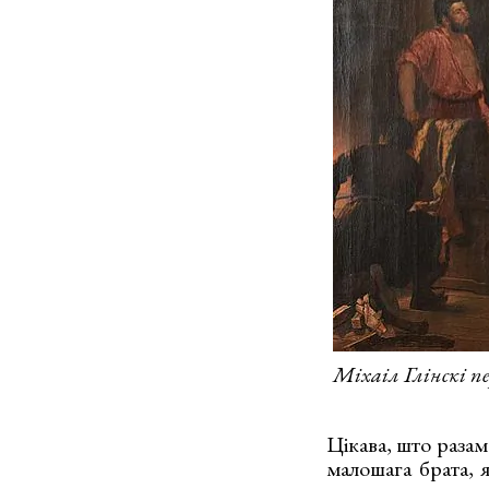
Міхаіл Глінскі п
Цікава, што разам
малошага брата, 