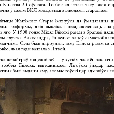
 Княства Літоўскага. То бок ад гэтага часу такія сп
чна ў самім ВКЛ мясцовымі ваяводамі і старастамі.
літыцы Жыгімонт Стары імкнуўся да ўмацавання д
лыя рэформы, якія выклікалі незадаволенасць знац
ь яго. У 1508 годзе Міхал Глінскі разам з братамі па
 служка Аляксандра, ён вельмі хацеў самастойнасц
магчыма. Сілы былі няроўныя, таму Глінскі разам са 
вію, якая тады ваявала з Літвой.
а перайграў мяцежнікаў — у хуткім часе ён заключыў 
зрабіла Глінскіх выгнаннікамі. Літоўскі ўладар пас
еглыя былі выданы яму, але маскоўскі цар адмовіўся гэт