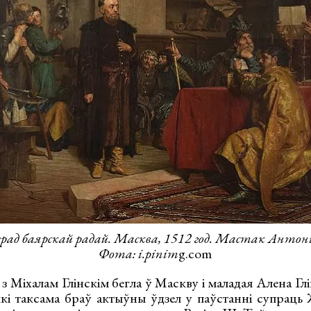
ерад баярскай радай. Масква, 1512 год. Мастак Антоні Я
Фота: i.pinim
g.com
 з Міхалам Глінскім бегла ў Маскву і маладая Алена Гл
які таксама браў актыўны ўдзел у паўстанні супраць