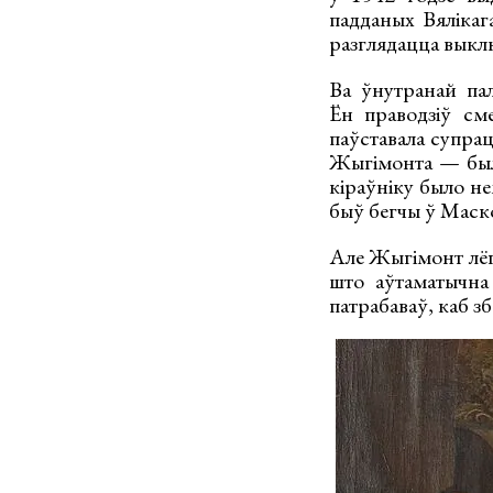
падданых Вялікага
разглядацца выклю
Ва ўнутранай па
Ён праводзіў сме
паўставала супрац
Жыгімонта — былы
кіраўніку было не
быў бегчы ў Маско
Але Жыгімонт лёгк
што аўтаматычна 
патрабаваў, каб зб