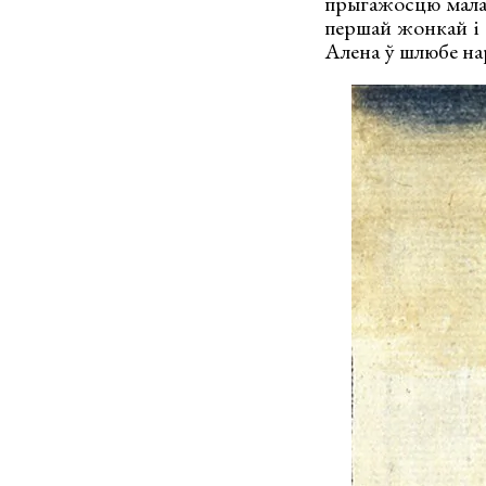
прыгажосцю маладз
першай жонкай і а
Алена ў шлюбе нар