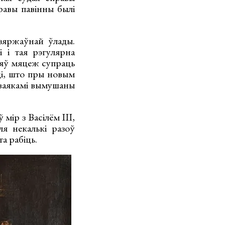
равы павінны былі
зяржаўнай ўлады.
і і тая рэгулярна
дняў мяцеж супраць
і, што пры новым
сваякамі вымушаны
мір з Васілём ІІІ,
ля некалькі разоў
а рабіць.