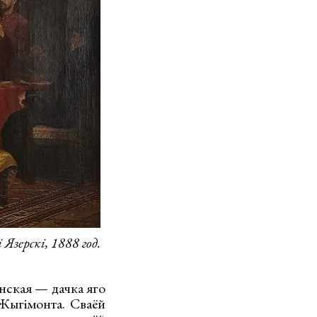
зерскі, 1888 год.
інская — дачка яго
 Жыгімонта. Сваёй