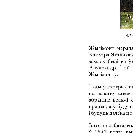
Мі
Жыгімонт нарадзі
Казіміра Ягайлаві
землях былі ва 
Аляксандр. Той 
Жыгімонту.
Тады ў кастрычнік
на пачатку снежн
абранню вельмі с
і раней, а ў буду
і будуць далёка н
Істотна забягаюч
ў 1542 годзе выд