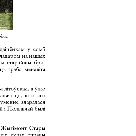
дыі
зіцёнкам у сям’і
уладаром на нашых
ны старэйшы брат
ь трэба менавіта
м літоўскім, а ўжо
значыць, што яго
зуменне здаралася
ой і Польшчай былі
та Жыгімонт Стары
кіх судах справы