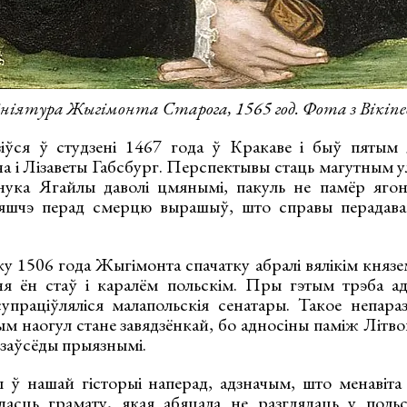
ніятура Жыгімонта Старога, 1565 год. Фота з Вікіпе
ўся ў студзені 1467 года ў Кракаве і быў пятым д
ча і Лізаветы Габсбург. Перспектывы стаць магутным 
ўнука Ягайлы даволі цмянымі, пакуль не памёр яго
яшчэ перад смерцю вырашыў, што справы перадавац
у 1506 года Жыгімонта спачатку абралі вялікім князе
я ён стаў і каралём польскім. Пры гэтым трэба ад
упраціўляліся малапольскія сенатары. Такое непара
чым наогул стане завядзёнкай, бо адносіны паміж Літв
е заўсёды прыязнымі.
ы ў нашай гісторыі наперад, адзначым, што менаві
асць грамату, якая абяцала не разглядаць у польс