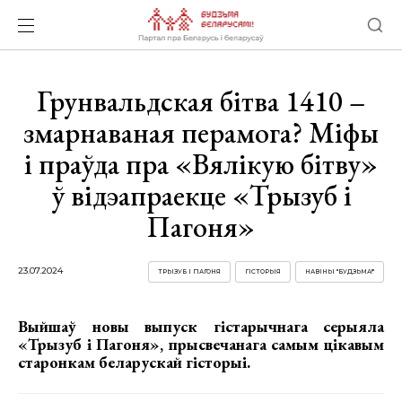
Грунвальдская бітва 1410 –
змарнаваная перамога? Міфы
і праўда пра «Вялікую бітву»
ў відэапраекце «Трызуб і
Пагоня»
23.07.2024
ТРЫЗУБ І ПАГОНЯ
ГІСТОРЫЯ
НАВІНЫ "БУДЗЬМА!"
Выйшаў новы выпуск гістарычнага серыяла
«Трызуб і Пагоня», прысвечанага самым цікавым
старонкам беларускай гісторыі.