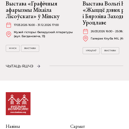
Выстава «Графічныя
Выстава Вольгі На
афарызмы Міхаіла
«Жыццё дзвюх рэк
Лісоўскага» ў Мінску
і Бярэзіна Заходня
Уроцлаве
17.03.2026 16:00 - 31.12.2026 17:00
26.03.2026 16:00 - 25.08.202
Музей гісторыі беларускай літаратуры
(вул. Багдановіча, 13)
Галерэя Клуба MiL (Kościu
МІНСК
ВЫСТАВЫ
УРОЦЛАЎ
ВЫСТАВЫ
ЧЫТАЦЬ ЯШЧЭ
Навіны
Сармат