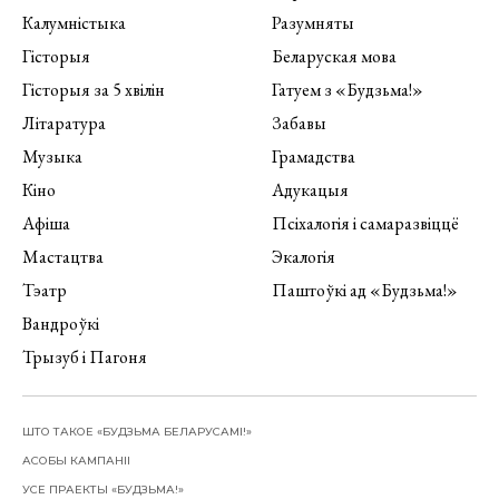
Калумністыка
Разумняты
Гісторыя
Беларуская мова
Гісторыя за 5 хвілін
Гатуем з «Будзьма!»
Літаратура
Забавы
Музыка
Грамадства
Кіно
Адукацыя
Афіша
Псіхалогія і самаразвіццё
Мастацтва
Экалогія
Тэатр
Паштоўкі ад «Будзьма!»
Вандроўкі
Трызуб і Пагоня
ШТО ТАКОЕ «БУДЗЬМА БЕЛАРУСАМІ!»
АСОБЫ КАМПАНІІ
УСЕ ПРАЕКТЫ «БУДЗЬМА!»