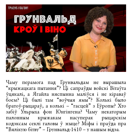
Чаму перамога пад Грунвальдам не вырашыла
“крыжацкага пытання”? Ці сапраўды войскі Вітаўта
ўцякалі, а Ягайла няспынна маліўся і не кіраваў
боем? Ці былі там “воўчыя ямы”? Колькі было
братоў-рыцараў, а колькі – “гасцей” з Еўропы? Хто
забіў Ульрыха фон Юнгінгена? Чаму некаторым
палонным крыжакам насуперак рыцарскім
кодэксам секлі галовы ў жыце? Міфы і праўда пра
“Вялікую бітву” – Грунвальд-1410 – у нашым відэа.