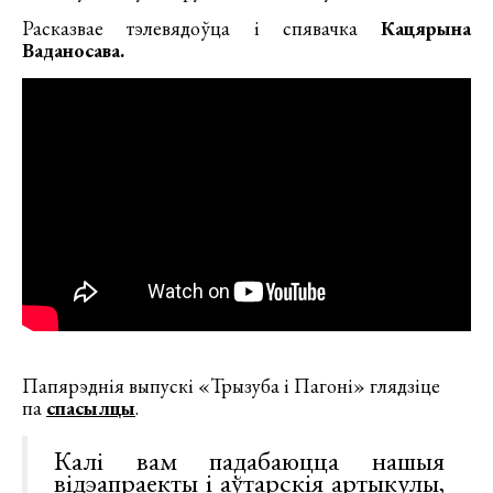
Расказвае тэлевядоўца і спявачка
Кацярына
Ваданосава.
Папярэднія выпускі «Трызуба і Пагоні» глядзіце
па
спасылцы
.
Калі вам падабаюцца нашыя
відэапраекты і аўтарскія артыкулы,