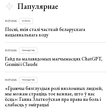
Папулярнае
31.07.2026
МУЗЫКА
Песні, якія сталі часткай беларускага
нацыянальнага коду
31.07.2026
ГРАМАДСТВА
Гайд па малавядомых магчымасцях ChatGPT,
Gemini і Claude
31.07.2026
ГРАМАДСТВА
«Граючы бязглуздыя ролі нязломных людзей,
мы можам страціць тое важнае, што ў нас
ёсць»: Ганна Златкоўская пра права на боль і
слабасць у эміграцыі