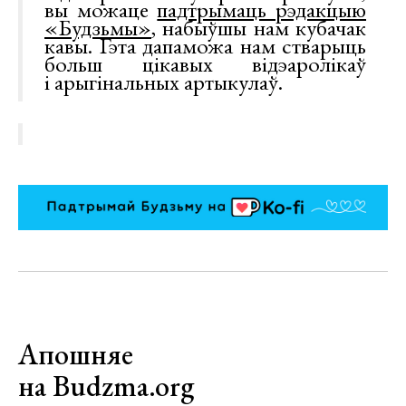
вы можаце
падтрымаць рэдакцыю
«Будзьмы»
, набыўшы нам кубачак
кавы. Гэта дапаможа нам стварыць
больш цікавых відэаролікаў
і арыгінальных артыкулаў.
Апошняе
на Budzma.org