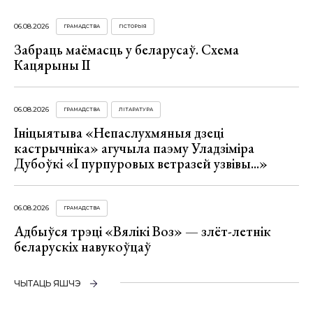
06.08.2026
ГРАМАДСТВА
ГІСТОРЫЯ
Забраць маёмасць у беларусаў. Схема
Кацярыны ІІ
06.08.2026
ГРАМАДСТВА
ЛІТАРАТУРА
Ініцыятыва «Непаслухмяныя дзеці
кастрычніка» агучыла паэму Уладзіміра
Дубоўкі «І пурпуровых ветразей узвівы...»
06.08.2026
ГРАМАДСТВА
Адбыўся трэці «Вялікі Воз» — злёт-летнік
беларускіх навукоўцаў
ЧЫТАЦЬ ЯШЧЭ