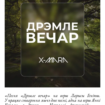
«Песня «Дрэмле вечар» на верш Ларысы Геніюш.
У працэсе стварэння яшчэ дзве песні, адна на верш Янкі
Купалы, а другая — Наталлі Арсенневай»
, —