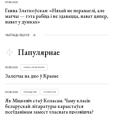
07.08.2026
Ганна Златкоўская: «Няхай не перамаглі, але
магчы — гэта рабіць і не здавацца, нават цяпер,
нават у думках»
ЧЫТАЦЬ ЯШЧЭ
Папулярнае
05.08.2026
«МАМА, НЕ ЖУРЫСЯ!»
Залегчы на дно ў Крыме
04.08.2026
ГРАМАДСТВА
ЛІТАРАТУРА
Як Міцкевіч стаў Коласам. Чаму класік
беларускай літаратуры карыстаўся
псеўданімам замест уласнага прозвішча?