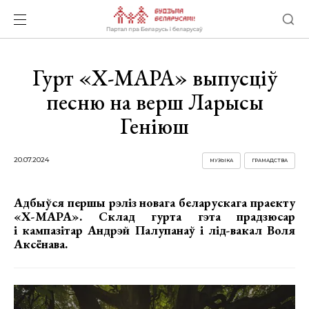
Гурт «Х-МАРА» выпусціў
песню на верш Ларысы
Геніюш
20.07.2024
МУЗЫКА
ГРАМАДСТВА
Адбыўся першы рэліз новага беларускага праекту
«Х-МАРА».
Склад гурта гэта прадзюсар
і кампазітар Андрэй Палупанаў і лід-вакал Воля
Аксёнава.