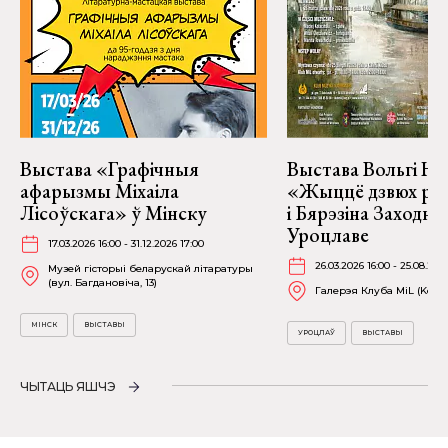
Выстава «Графічныя
Выстава Вольгі На
афарызмы Міхаіла
«Жыццё дзвюх рэк
Лісоўскага» ў Мінску
і Бярэзіна Заходня
Уроцлаве
17.03.2026 16:00 - 31.12.2026 17:00
26.03.2026 16:00 - 25.08.202
Музей гісторыі беларускай літаратуры
(вул. Багдановіча, 13)
Галерэя Клуба MiL (Kościu
МІНСК
ВЫСТАВЫ
УРОЦЛАЎ
ВЫСТАВЫ
ЧЫТАЦЬ ЯШЧЭ