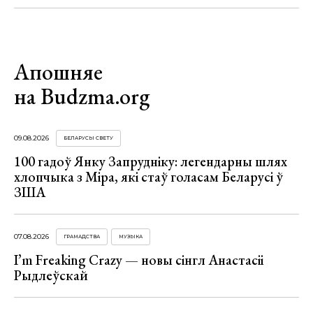
Апошняе
на Budzma.org
09.08.2026
БЕЛАРУСЫ СВЕТУ
100 гадоў Янку Запрудніку: легендарны шлях
хлопчыка з Міра, які стаў голасам Беларусі ў
ЗША
07.08.2026
ГРАМАДСТВА
МУЗЫКА
I’m Freaking Crazy — новы сінгл Анастасіі
Рыдлеўскай