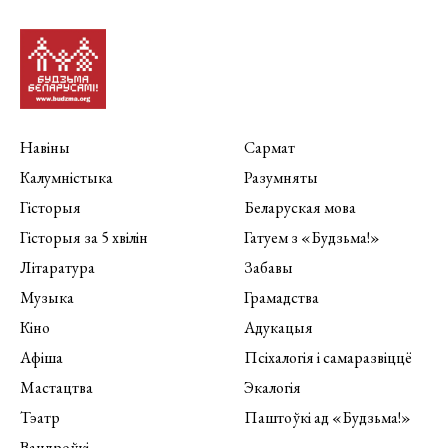
Навіны
Сармат
Калумністыка
Разумняты
Гісторыя
Беларуская мова
Гісторыя за 5 хвілін
Гатуем з «Будзьма!»
Літаратура
Забавы
Музыка
Грамадства
Кіно
Адукацыя
Афіша
Псіхалогія і самаразвіццё
Мастацтва
Экалогія
Тэатр
Паштоўкі ад «Будзьма!»
Вандроўкі