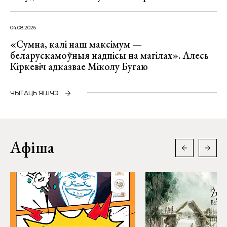
04.08.2026
«Сумна, калі наш максімум —
беларускамоўныя надпісы на магілах». Алесь
Кіркевіч адказвае Міколу Бугаю
ЧЫТАЦЬ ЯШЧЭ
Афіша