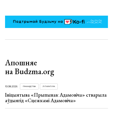
Апошняе
на Budzma.org
10.08.2026
ГРАМАДСТВА
ЛІТАРАТУРА
Ініцыятыва «Прыпынак Адамовіча» стварыла
аўдыягід «Сцежкамі Адамовіча»