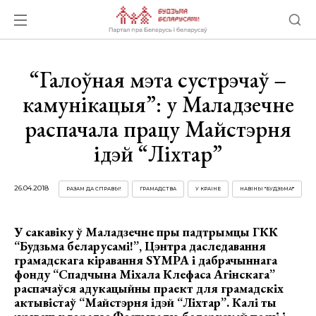
“Галоўная мэта сустрэчаў –
камунікацыя”: у Маладзечне
распачала працу Майстэрня
ідэй “Ліхтар”
26.04.2018
РАЗАМ ДА СПРАВЫ!
ГРАМАДСТВА
У КРАІНЕ
НАВІНЫ "БУДЗЬМА!"
У сакавіку ў Маладзечне пры падтрымцы ГКК
“Будзьма беларусамі!”, Цэнтра даследавання
грамадскага кіравання SYMPA і дабрачыннага
фонду “Спадчына Міхала Клефаса Агінскага”
распачаўся адукацыйны праект для грамадскіх
актывістаў “Майстэрня ідэй “Ліхтар”. Калі ты