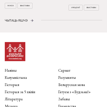
МІНСК
ВЫСТАВЫ
УРОЦЛАЎ
ВЫСТАВЫ
ЧЫТАЦЬ ЯШЧЭ
Навіны
Сармат
Калумністыка
Разумняты
Гісторыя
Беларуская мова
Гісторыя за 5 хвілін
Гатуем з «Будзьма!»
Літаратура
Забавы
Музыка
Грамадства