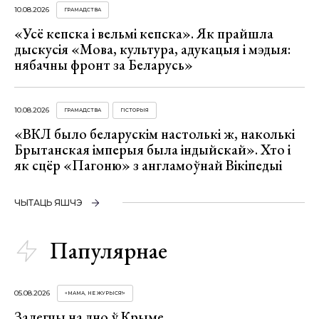
10.08.2026
ГРАМАДСТВА
«Усё кепска і вельмі кепска». Як прайшла
дыскусія «Мова, культура, адукацыя і мэдыя:
нябачны фронт за Беларусь»
10.08.2026
ГРАМАДСТВА
ГІСТОРЫЯ
«ВКЛ было беларускім настолькі ж, наколькі
Брытанская імперыя была індыйскай». Хто і
як сцёр «Пагоню» з англамоўнай Вікіпедыі
ЧЫТАЦЬ ЯШЧЭ
Папулярнае
05.08.2026
«МАМА, НЕ ЖУРЫСЯ!»
Залегчы на дно ў Крыме