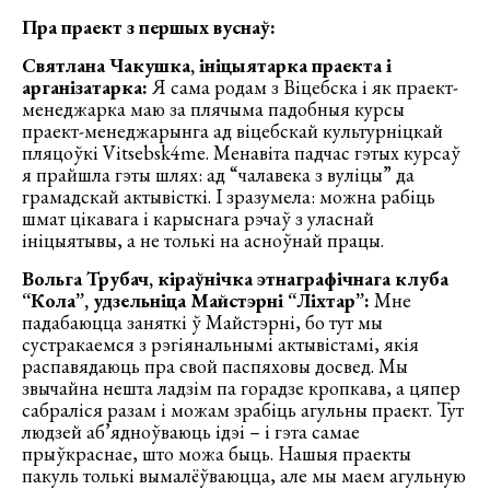
Пра праект з першых вуснаў:
Святлана Чакушка, ініцыятарка праекта і
арганізатарка:
Я сама родам з Віцебска і як праект-
менеджарка маю за плячыма падобныя курсы
праект-менеджарынга ад віцебскай культурніцкай
пляцоўкі Vitsebsk4me. Менавіта падчас гэтых курсаў
я прайшла гэты шлях: ад “чалавека з вуліцы” да
грамадскай актывісткі. І зразумела: можна рабіць
шмат цікавага і карыснага рэчаў з уласнай
ініцыятывы, а не толькі на асноўнай працы.
Вольга Трубач, кіраўнічка этнаграфічнага клуба
“Кола”, удзельніца Майстэрні “Ліхтар”:
Мне
падабаюцца заняткі ў Майстэрні, бо тут мы
сустракаемся з рэгіянальнымі актывістамі, якія
распавядаюць пра свой паспяховы досвед. Мы
звычайна нешта ладзім па горадзе кропкава, а цяпер
сабраліся разам і можам зрабіць агульны праект. Тут
людзей аб’ядноўваюць ідэі – і гэта самае
прыўкраснае, што можа быць. Нашыя праекты
пакуль толькі вымалёўваюцца, але мы маем агульную