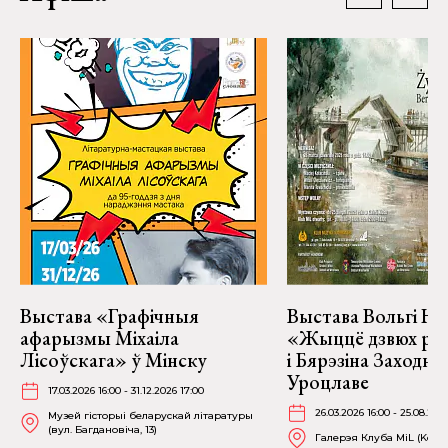
Выстава «Графічныя
Выстава Вольгі На
афарызмы Міхаіла
«Жыццё дзвюх рэк
Лісоўскага» ў Мінску
і Бярэзіна Заходня
Уроцлаве
17.03.2026 16:00 - 31.12.2026 17:00
26.03.2026 16:00 - 25.08.202
Музей гісторыі беларускай літаратуры
(вул. Багдановіча, 13)
Галерэя Клуба MiL (Kościu