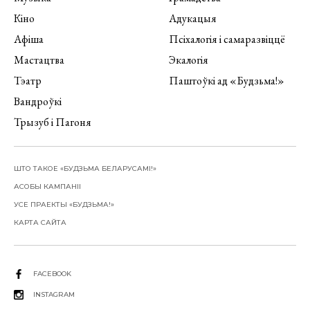
Кіно
Адукацыя
Афіша
Псіхалогія і самаразвіццё
Мастацтва
Экалогія
Тэатр
Паштоўкі ад «Будзьма!»
Вандроўкі
Трызуб і Пагоня
ШТО ТАКОЕ «БУДЗЬМА БЕЛАРУСАМІ!»
АСОБЫ КАМПАНІІ
УСЕ ПРАЕКТЫ «БУДЗЬМА!»
КАРТА САЙТА
FACEBOOK
INSTAGRAM