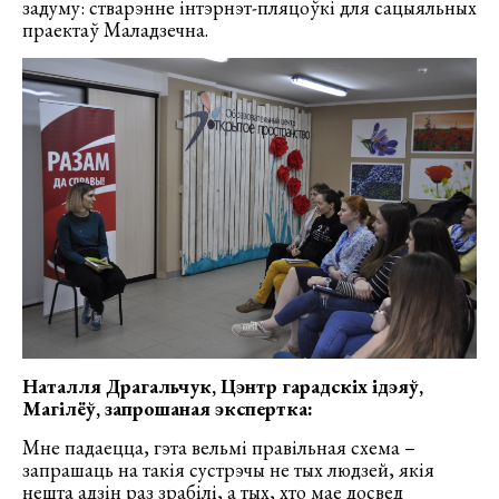
задуму: стварэнне інтэрнэт-пляцоўкі для сацыяльных
праектаў Маладзечна.
Наталля Драгальчук, Цэнтр гарадскіх ідэяў,
Магілёў, запрошаная экспертка:
Мне падаецца, гэта вельмі правільная схема –
запрашаць на такія сустрэчы не тых людзей, якія
нешта адзін раз зрабілі, а тых, хто мае досвед