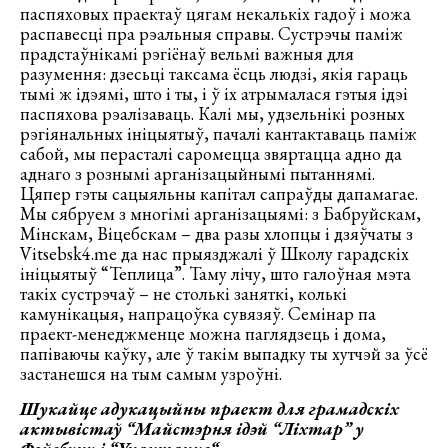
паспяховых праектаў цягам некалькіх гадоў і можа
распавесці пра рэальныя справы. Сустрэчы паміж
прадстаўнікамі рэгіёнаў вельмі важныя для
разумення: дзесьці таксама ёсць людзі, якія гараць
тымі ж ідэямі, што і ты, і ў іх атрымалася гэтыя ідэі
паспяхова рэалізаваць. Калі мы, удзельнікі розных
рэгіянальных ініцыятыў, пачалі кантактаваць паміж
сабой, мы перасталі саромецца звяртацца адно да
аднаго з рознымі арганізацыйнымі пытаннямі.
Цяпер гэты сацыяльны капітал сапраўды дапамагае.
Мы сябруем з многімі арганізацыямі: з Бабруйскам,
Мінскам, Віцебскам – два разы хлопцы і дзяўчаты з
Vitsebsk4.me да нас прыязджалі ў Школу гарадскіх
ініцыятыў “Теплица”. Таму лічу, што галоўная мэта
такіх сустрэчаў – не столькі заняткі, колькі
камунікацыя, напрацоўка сувязяў. Семінар па
праект-менеджменце можна паглядзець і дома,
папіваючы каўку, але ў такім выпадку ты хутчэй за ўсё
застанешся на тым самым узроўні.
Шукайце адукацыйны праект для грамадскіх
актывістаў “Майстэрня ідэй “Ліхтар” у