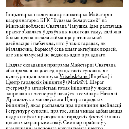
Ініцыятарка і галоўная арганізатарка Майстэрні –
каардынатарка КГК “Будзьма беларусамі!” па
Мінскай вобласці Святлана Чакушка. Ідэя распачаць
праект з’явілася ў дзяўчыны каля года таму, калі яна
больш цесна пачала займацца рэгіянальнай
дзейнасцю і пабачыла, што ў такіх гарадах, як
Маладзечна, Барысаў ёсць шмат актыўных людзей,
але яны чамусьці не ведаюць адно пра аднаго.
Падчас складання праграмы Майстэрні Святлана
абапіралася на досвед працы такіх суполак, як
культурніцкія пляцоўка
Vitsebsk4.me
(Віцебск) і
Цэнтр гарадскіх ініцыятыў
(Магілёў). Шэраг
сустрэчаў з актывістамі гэтых ініцыятыў у якасці
запрошаных экспертаў пачаўся з семінара Наталлі
Драгальчук з магілёўскага Цэнтра гарадскіх
ініцыятыў, якая распавяла пра прынцыпы дзейнасці
і структуру суполкі, пра тое, якім чынам адбываюцца
падрыхтоўка і правядзенне гарадскіх фэстаў і іншых
цікавых мерапрыемстваў. Семінар прайшоў у
памяшканні мясцовага навучальнага цэнтра