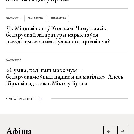
04.08.2026
ГРАМАДСТВА
ЛІТАРАТУРА
Як Міцкевіч стаў Коласам. Чаму класік
беларускай літаратуры карыстаўся
псеўданімам замест уласнага прозвішча?
04.08.2026
«Сумна, калі наш максімум —
беларускамоўныя надпісы на магілах». Алесь
Кіркевіч адказвае Міколу Бугаю
ЧЫТАЦЬ ЯШЧЭ
Афіша