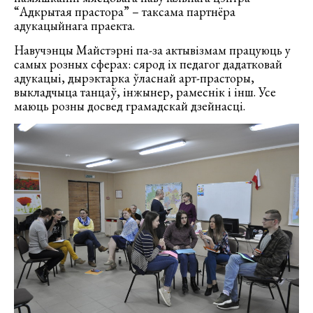
“Адкрытая прастора” – таксама партнёра
адукацыйнага праекта.
Навучэнцы Майстэрні па-за актывізмам працуюць у
самых розных сферах: сярод іх педагог дадатковай
адукацыі, дырэктарка ўласнай арт-прасторы,
выкладчыца танцаў, інжынер, рамеснік і інш. Усе
маюць розны досвед грамадскай дзейнасці.