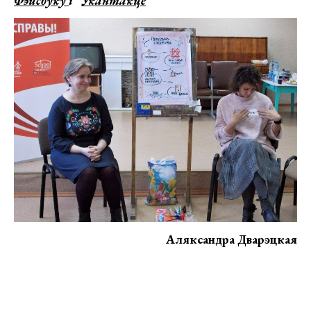
Фэйсбуку
і “
Укантакце
“
Аляксандра Дварэцкая