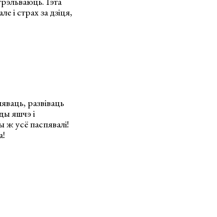
трэльваюць. Гэта
е і страх за дзіця,
яваць, развіваць
ды яшчэ і
 ж усё паспявалі!
а!