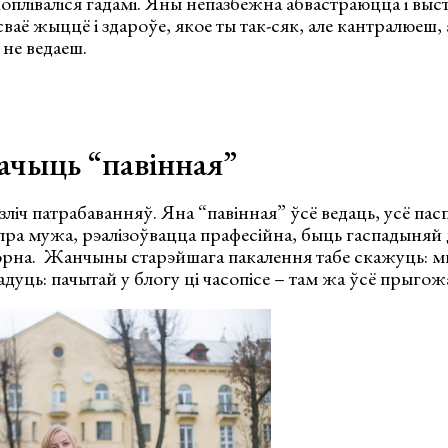
копліваліся гадамі. Яны непазбежна абвастраюцца і выс
сваё жыццё і здароўе, якое ты так-сяк, але кантралюеш, ал
 не ведаеш.
ачыць “павінная”
ліч патрабаванняў. Яна “павінная” ўсё ведаць, усё пасп
 пра мужа, рэалізоўвацца прафесійна, быць гаспадыняй 
орна. Жанчыны старэйшага пакалення табе скажуць: мы
уць: пачытай у блогу ці часопісе – там жа ўсё прыгож