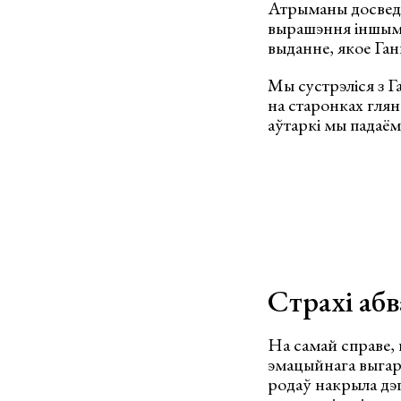
Атрыманы досвед 
вырашэння іншым.
выданне, якое Ган
Мы сустрэліся з Г
на старонках глян
аўтаркі мы падаём
Страхі аб
На самай справе, 
эмацыйнага выгара
родаў накрыла дэп