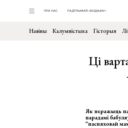
ПРА НАС
ПАДТРЫМАЙ «БУДЗЬМУ»
Навіны
Калумністыка
Гісторыя
Лі
Ці варт
Як перажыць па
парадамі бабуля
“паспяховай мам