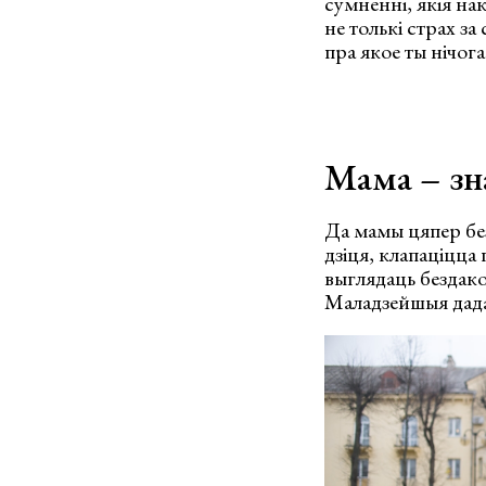
сумненні, якія на
не толькі страх за 
пра якое ты нічога
Мама – зн
Да мамы цяпер без
дзіця, клапаціцца
выглядаць бездак
Маладзейшыя дадад