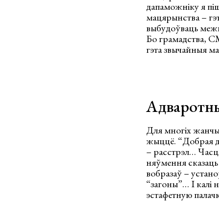
дапаможніку я піш
мацярынства – гэт
выбудоўваць межы,
Бо грамадства, СМ
гэта звычайныя ма
Адваротны
Для многіх жанчын
жыццё. “Добрая д
– расстрэл… Часця
няўмення сказаць 
вобразаў – устаноў
“загоны”… І калі 
эстафетную палачк