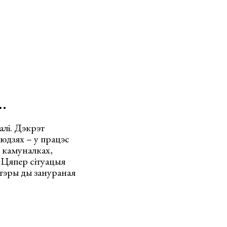
…
алі. Дэкрэт
людзях – у працэс
ў камуналках,
. Цяпер сітуацыя
атэры ды занураная