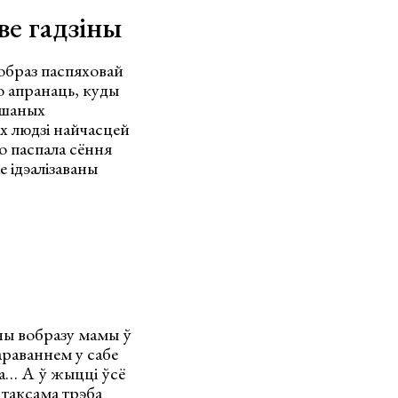
ве гадзіны
образ паспяховай
о апранаць, куды
ышаных
ах людзі найчасцей
о паспала сёння
е ідэалізаваны
іны вобразу мамы ў
араваннем у сабе
ца… А ў жыцці ўсё
 таксама трэба