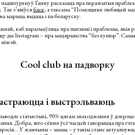
падштурхнуў Ганну расказаць пра перажытыя праблемы
 Так з’явіўся
блог
, а таксама “Помощник любящей ма
на марыць выдаць і па-беларуску.
аннай, каб паразмаўляць пра пытанні і праблемы, якія
цу ды Instagram – пра мацярынства “без купюр”. Самы
 ніжэй.
Сool club на падворку
вастраюцца і выстрэльваюць
паводле статыстыкі, 90% цягам знаходжання ў дэкрэце
ння. Добра, што сёння ўсё часцей гаворыцца пра гэта
рэсія… У жанчыны – мамы – у такім стане актуалізуюцца