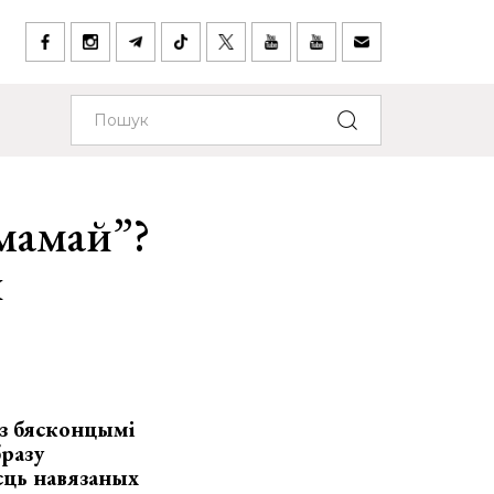
рмамай”?
я
 з бясконцымі
бразу
асць навязаных