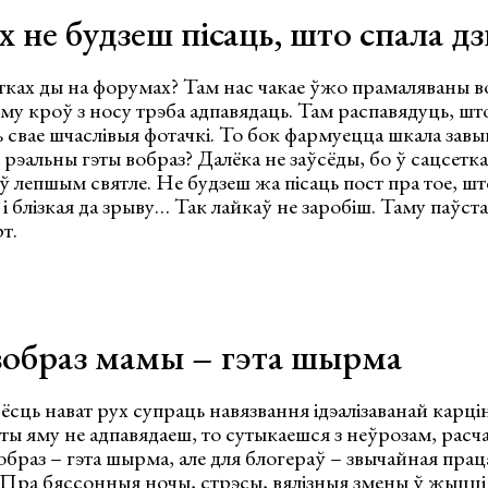
х не будзеш пісаць, што спала дз
тках ды на форумах? Там нас чакае ўжо прамаляваны в
у кроў з носу трэба адпавядаць. Там распавядуць, шт
ць свае шчаслівыя фотачкі. То бок фармуецца шкала зав
 рэальны гэты вобраз? Далёка не заўсёды, бо ў сацсетк
ў лепшым святле. Не будзеш жа пісаць пост пра тое, шт
 і блізкая да зрыву… Так лайкаў не заробіш. Таму паўста
т.
вобраз мамы – гэта шырма
і ёсць нават рух супраць навязвання ідэалізаванай карц
і ты яму не адпавядаеш, то сутыкаешся з неўрозам, расч
образ – гэта шырма, але для блогераў – звычайная пра
. Пра бяссонныя ночы, стрэсы, вялізныя змены ў жыцці