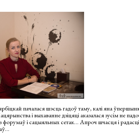
рбіцкай пачалася шэсць гадоў таму, калі яна ўпершыню
ацярынства і выхаванне дзіцяці аказалася зусім не пад
 форумаў і сацыяльных сетак… Апроч шчасця і радасці
ваў…