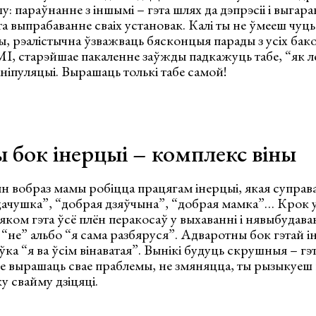
у: параўнанне з іншымі – гэта шлях да дэпрэсіі і выгар
а выпрабаванне сваіх установак. Калі ты не ўмееш чуць
 рэалістычна ўзважваць бясконцыя парады з усіх бако
І, старэйшае пакаленне заўжды падкажуць табе, “як л
ніпуляцыі. Вырашаць толькі табе самой!
 бок інерцыі – комплекс віны
 вобраз мамы робіцца працягам інерцыі, якая суправа
ачушка”, “добрая дзяўчына”, “добрая мамка”… Крок у
ком гэта ўсё плён перакосаў у выхаванні і нявыбудав
“не” альбо “я сама разбяруся”. Адваротны бок гэтай ін
ка “я ва ўсім вінаватая”. Вынікі будуць скрушныя – гэт
не вырашаць свае праблемы, не змяняцца, ты рызыкуеш
у свайму дзіцяці.