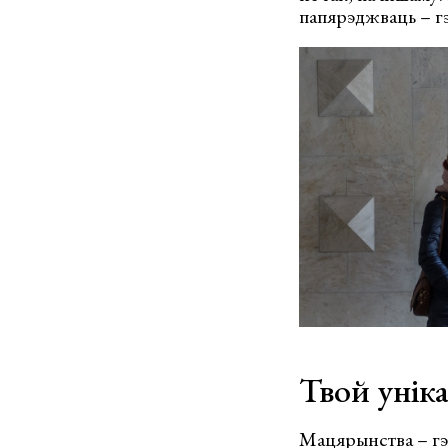
папярэджваць – гэ
Твой унік
Мацярынства – гэт