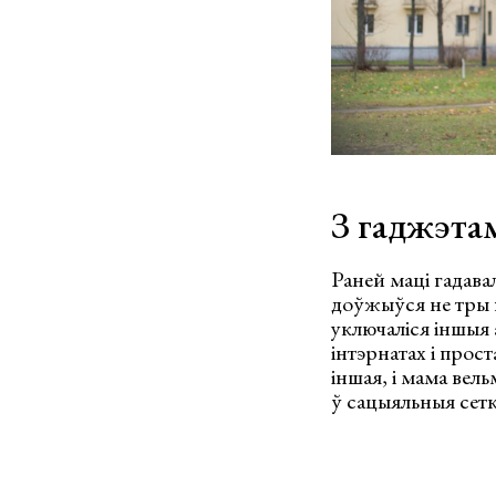
З гаджэта
Раней маці гадава
доўжыўся не тры г
уключаліся іншыя 
інтэрнатах і прос
іншая, і мама вел
ў сацыяльныя сетк