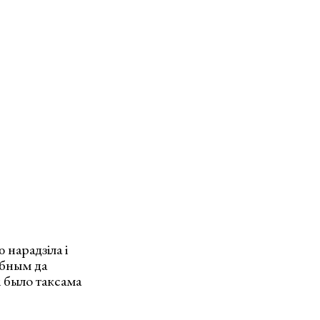
 нарадзіла і
обным да
 было таксама