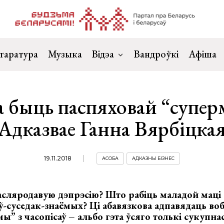
таратура
Музыка
Відэа
Вандроўкі
Афіша
а быць паспяховай “супе
Адказвае Ганна Вярбіцка
19.11.2018
АСОБА
АДКАЗНЫ БІЗНЕС
сляродавую дэпрэсію? Што рабіць маладой маці
ў-суседак-знаёмых? Ці абавязкова адпавядаць во
ы” з часопісаў – альбо гэта ўсяго толькі сукупн