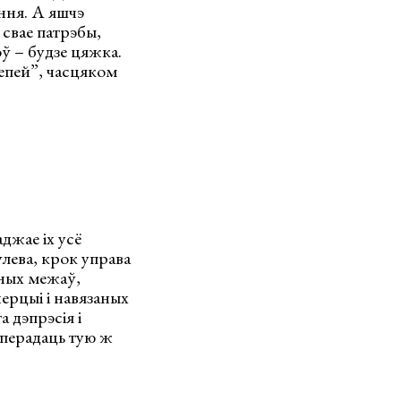
ання. А яшчэ
 свае патрэбы,
ў – будзе цяжка.
епей”, часцяком
джае іх усё
лева, крок управа
аных межаў,
ерцыі і навязаных
а дэпрэсія і
 перадаць тую ж