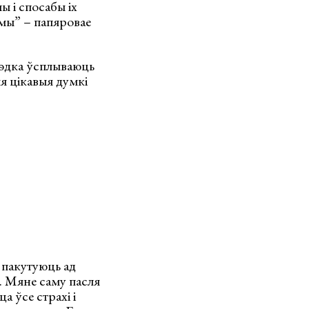
 і спосабы іх
мы” – папяровае
 рэдка ўсплываюць
я цікавыя думкі
 пакутуюць ад
. Мяне саму пасля
 ўсе страхі і