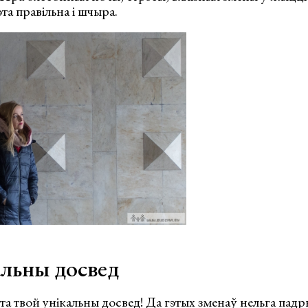
та правільна і шчыра.
альны досвед
а твой унікальны досвед! Да гэтых зменаў нельга падр