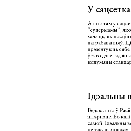
У сацсетка
А што там у сацсе
“супермамы”, яком
хадзіць, як посці
патрабаванняў. Ці
прэзентуюць сябе 
ўсяго дзве гадзіны
выдуманы стандар
Ідэальны 
Ведаю, што ў Расі
інтэрнэце. Бо кал
самой. Ідэальны в
не так, па-іншаму