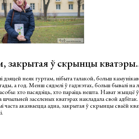
м, закрытая ў скрынцы кватэры
лі дзяцей неяк гуртам, нібыта талакой, больш камунікав
ады, а год. Менш сядзелі ў гаджэтах, больш бывалі на 
асобы: хто пасядзіць, хто параіць нешта. Нават жыццё 
та шчыльней заселеных кватэрах накладала свой адбітак
ьмі часта аказваецца адна, закрытая ў скрынцы сваёй кв
і.