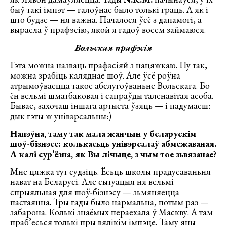
быў такі імпэт — галоўнае было толькі граць. А як і
што будзе — ня важна. Пачалося ўсё з дапамогі, а
вырасла ў прафэсію, якой я гадоў восем займаюся.
Вольская прафэсія
Гэта можна назваць прафэсіяй з нацяжкаю. Ну так,
можна зрабіць каляднае шоў. Але ўсё роўна
атрымоўваецца такое абслугоўваньне Вольскага. Бо
ён вельмі шматбаковая і сапраўды таленавітая асоба.
Бывае, захочаш іншага артыста ўзяць — і падумаеш:
дык гэты ж унівэрсальны:)
Напэўна, таму так мала жанчын у беларускім
шоў-бізнэсе: колькасьць унівэрсалаў абмежаваная.
А калі сур’ёзна, як Вы лічыце, з чым тое зьвязанае?
Мне цяжка тут судзіць. Ёсьць школы прадусаваньня
нават на Беларусі. Але сытуацыя ня вельмі
спрыяльная для шоў-бізнэсу — зьмяняецца
пастаянна. Тры гады было нармальна, потым раз —
забарона. Колькі знаёмых пераехала ў Маскву. А там
праб’есься толькі пры вялікім імпэце. Таму яны