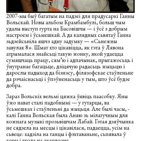
2007-мы быў багатым на падзеі для прадусаркі Ганны
Вольскай. Новы альбом Крамбамбулі, больш чым
удалы выступ гурта на Басовішчы — і ўсё з добрым
настроем і ўсьмешкай. А да калядных сьвятаў Ганна
зьдзейсьніла яшчэ адну задумку — «Сьнежны
завулак 8». Шмат хто цікавіцца, як гэта ў Лявона
атрымалася знайсьці такую жонку, якой удаецца
сумяшчаць працу, сям’ю і адпачынак, прыгажосьць і
ўнутранае багацьце, дзіцячую радасьць жыцьцю і
дарослы падыход да бізнэсу, філязофскае стаўленьне
да рэчаіснасьці і ўпэўненасьць у тым, што ўсё будзе
добра.­­
Зараз Вольскіх вельмі цяжка ўявіць паасобку. Яны
ўжо нават сталі падобнымі — у гутарцы, ва
ўсьмешках і стаўленьні да жыцьця. Але былі часы, ­
калі Ганна Вольская была Аняю зь мілагучным для
кожнага музыкі прозьвішчам Лабай. Гэтая дзяўчынка
не сядзела на месцы і цікавілася, падаецца, усім на
сьвеце: хадзіла на танцы і фэхтаваньне, сьпявала ў
хоры і грала на акардэоне.