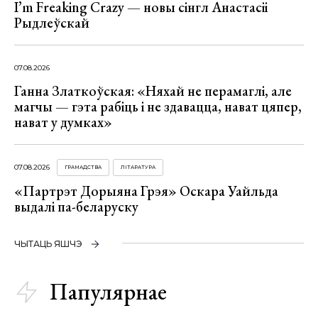
I’m Freaking Crazy — новы сінгл Анастасіі
Рыдлеўскай
07.08.2026
Ганна Златкоўская: «Няхай не перамаглі, але
магчы — гэта рабіць і не здавацца, нават цяпер,
нават у думках»
07.08.2026
ГРАМАДСТВА
ЛІТАРАТУРА
«Партрэт Дорыяна Грэя» Оскара Уайльда
выдалі па-беларуску
ЧЫТАЦЬ ЯШЧЭ
Папулярнае