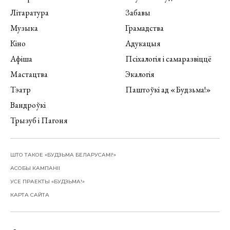
Літаратура
Забавы
Музыка
Грамадства
Кіно
Адукацыя
Афіша
Псіхалогія і самаразвіццё
Мастацтва
Экалогія
Тэатр
Паштоўкі ад «Будзьма!»
Вандроўкі
Трызуб і Пагоня
ШТО ТАКОЕ «БУДЗЬМА БЕЛАРУСАМІ!»
АСОБЫ КАМПАНІІ
УСЕ ПРАЕКТЫ «БУДЗЬМА!»
КАРТА САЙТА