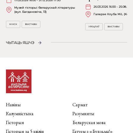
17.03.2026 16:00 - 31.12.2026 17:00
26.03.2026 16:00 - 25.08.202
Музей гісторыі беларускай літаратуры
(вул. Багдановіча, 13)
Галерэя Клуба MiL (Kościu
МІНСК
ВЫСТАВЫ
УРОЦЛАЎ
ВЫСТАВЫ
ЧЫТАЦЬ ЯШЧЭ
Навіны
Сармат
Калумністыка
Разумняты
Гісторыя
Беларуская мова
Гісторыя за 5 хвілін
Гатуем з «Будзьма!»