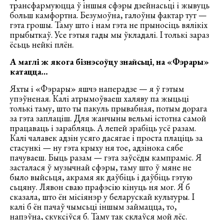
трансфармуюцца ў іншыя сфэры дзейнасьці і жывуць
больш камфортна. Безумоўна, галоўны фактар тут —
гэта грошы. Таму што і нам гэта не прыносіць вялікіх
прыбыткаў. Усе гэтыя гады мы ўкладалі. І толькі зараз
ёсьць нейкі плён.
А маглі ж якога бізнэсоўцу знайсьці, на «Фэрары»
катацца…
Яхты і «Фэрары» яшчэ наперадзе — я ў гэтым
упэўненая. Калі атрымоўваеш халяву па жыцьці
толькі таму, што ты пакуль прывабная, потым дорага
за гэта заплаціш. Для жанчыны вельмі істотна самой
працаваць і зарабляць. А лепей зрабіць усё разам.
Калі чалавек адзін усяго дасягае і проста плаціць за
стасункі — ну гэта крыху ня тое, адзінока сябе
пачуваеш. Быць разам — гэта заўсёды кампраміс. Я
засталася ў музычнай сфэры, таму што ў мяне не
было выйсьця, акрамя як даўбіць і даўбіць гэтую
сьцяну. Лявон сваю прафэсію кінуць ня мог. Я б
сказала, што ён місіянэр у беларускай культуры. І
калі б ён пачаў чымсьці іншым займацца, то,
напэўна, скуксіўся б. Таму так склаўся мой лёс.