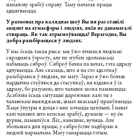
напалову зрабіў справу. Таму пачатак працы
адцягваецца.
У размовах пра каляднае шоў Вы ня раз ставілі
акцэнт на атмасфэры і людзях, якія яе дапамагалі
ствараць. Як так атрымоўваецца? Верагодна, Вы
добра разьбіраецеся ў людзях.
У нас ёсьць такая рыса: мы ўжо лічымся людзьмі
сярэдняга ўзросту, але не згубілі здольнасьці
набываць сяброў. Сяброў бачна па вачах, гэта адразу
адчуваецца. Але сказаць, што я на сто адсоткаў
разьбіраюся ў людзях, не магу. Зараз я ўжо больш
нардычна стаўлюся да стасункаў, ня кідаюся ў іх
адразу, бо разумею, што чалавек можа памяняцца.
Асабліва ёсьць сытуацыі дарожныя: калі ты з
чалавекам выяжджаеш, шмат якасьцяў праяўляецца.
Хаця ўнутры я дзіця і мне хочацца цеплыні. І нават
калі чалавек што кепскае зрабіў, думаеш — ну ён
дурны, памыліўся. Лёс, канешне, вучыць. Але
збольшага для працы, у сяброўстве падбіраю я
людзей нармальна. Магу ганарыцца гэтым.