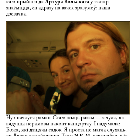
калі прыйшлі да
Артура Вольскага
ў тэатар
знаёміцца, ён адразу па вачох зразумеў: наша
дзевачка.
Ну і пачаўся раман. Сталі жыць разам — я чула, як
вядуцца перамовы наконт канцэртаў. І падумала:
Божа, які дзіцячы садок. Я проста не магла слухаць,
як Лявон дамаўляецца. Тады
N.R.M.
пачынаўся, у іх