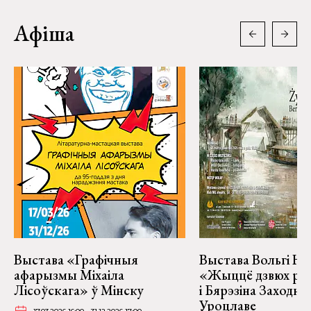
Афіша
Выстава «Графічныя
Выстава Вольгі На
афарызмы Міхаіла
«Жыццё дзвюх рэк
Лісоўскага» ў Мінску
і Бярэзіна Заходня
Уроцлаве