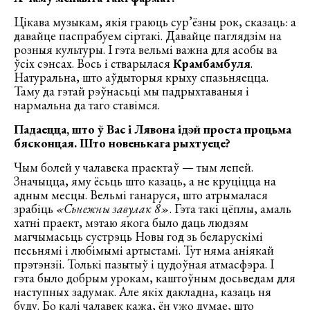
Цікава музыкам, якія граюць сур’ёзны рок, сказаць: а
давайце паспрабуем сіртакі. Давайце паглядзім на
розныя культуры. І гэта вельмі важна для асобы ва
ўсіх сэнсах. Вось і стварылася
Крамбамбуля
.
Натуральна, што аўдыторыя крыху спазьняецца.
Таму да гэтай рэўнасьці мы падрыхтаваныя і
нармальна да таго ставімся.
Падаецца, што ў Вас і Лявона ідэй проста процьма
бясконцая. Што новенькага рыхтуеце?
Чым болей у чалавека праектаў — тым лепей.
Значыцца, яму ёсьць што казаць, а не круціцца на
адным месцы. Вельмі ганаруся, што атрымалася
зрабіць
«Сьнежны завулак 8»
. Гэта такі цёплы, амаль
хатні праект, мэтаю якога было даць людзям
магчымасьць сустрэць Новы год зь беларускімі
песьнямі і любімымі артыстамі. Тут няма аніякай
прэтэнзіі. Толькі пазытыў і цудоўная атмасфэра. І
гэта было добрым урокам, каштоўным досьведам для
наступных задумак. Але якіх дакладна, казаць ня
буду. Бо калі чалавек кажа, ён ужо думае, што