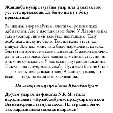
Жаніцьба куміра заўсёды ўдар для фанатак і не
ўсе гэта прымаюць. Не было ціску з боку
прыхільніц?
Зь іншымі энэрэмаўскімі хлопцамі розныя жахі
адбываліся. Але ў нас такога не было. У Лявона нейкі
такі характар, што ён захоўвае дыстанцыю. Таму
асаблівага ціску не было. Так, дзевачкі ўвесь час
пішуць. Але для мяне гэта было нармальна, класна.
Бяз гэтага артыст ня можа існаваць. Я даволі цынічна
да гэтага ставілася. Але нашыя сямейныя стасункі ні
з чым не сутыкаліся. У нас ёсьць унутраная таямніца.
Пакуль яна існуе, ёсьць сям’я. Ну, а калі б яе не было
— дзевачкі, месца вакантнае:) А калі адчуваеш, што
ёсьць — тады няма за што хвалявацца.
На сьвяце жыцьця п’юць Крамбамбулю
Другім ударам па фанатах N.R.M. стала
нараджэньне «Крамбамбулі», прадусаркай якой
Вы непасрэдна і зьяўляецеся. Ня страшна было
так кардынальна мяняць напрамак?