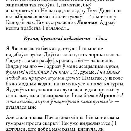
зацікавіла тая тусоўка. І, памятаю, быў
альтэрнатыўны Новы год, які ладзіў Толя Додзь і на
які зьбіралася шмат інтэлектуалаў — 4 сьнежня ў
Калодзішчах. Там сустрэлася зь
Лявонам
. Адразу
нешта прабегла. І пачалося…
Кухня, бутэлькі недапітыя – і ён…
Я Лявона часта бачыла дагэтуль. І ён мне не
падабаўся зусім. Доўгія валасы, гэты чорны плашч…
Сяджу я такая расфуфыраная, а ён — на канапе.
Гляджу на яго — і адразу ў мяне асацыяцыя:
кухня,
бутэлькі недапітыя і ён там…
О, думаю,
і на гэтых
людзей мы працуем, шукаем грошы
? Памятаю, у школе
было модным ведаць на памяць усе мэталёвыя гурты.
Я, дзяўчынка, такога ня слухала, але для прэстыжу
сьпіс вывучыла і казырала ім. І там была
«Мроя»
. «
І
гэта легенда, якую я ў чацьвёртай клясе вучыла?
» —
думалася мне.
Але стала цікава. Пачалі знаёміцца. І ён мяне сваім
гумарам проста скарыў! Так ужо выдзелываўся:) І
адчулася, што добра нам разам, цягнула, як