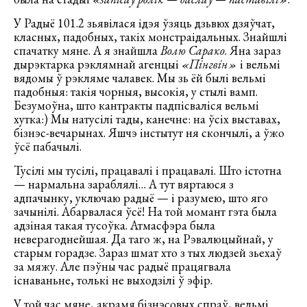
У Радыё 101.2 зьявілася ідэя ўзяць дзьвюх дзяўчат,
класных, падобных, такіх монстраідальных. Знайшлі
спачатку мяне. А я знайшла
Волю Сарако
. Яна зараз
дырэктарка рэклямнай агенцыі
«Пінгвін»
і вельмі
вядомы ў рэкляме чалавек. Мы зь ёй былі вельмі
падобныя: такія чорныя, высокія, у стылі вамп.
Безумоўна, што кантракты падпісваліся вельмі
хутка:) Мы натусілі тады, канечне: на ўсіх выставах,
бізнэс-вечарынах. Яшчэ інстытут ня скончылі, а ўжо
ўсё пабачылі.
Тусілі мы тусілі, працавалі і працавалі. Што істотна
— нармальна зараблялі… А тут вяртаюся з
адпачынку, уключаю радыё — і разумею, што яго
зачынілі. Абарвалася ўсё! На той момант гэта была
адзіная такая тусоўка. Атмасфэра была
неверагоднейшая. Да таго ж, на Рэвалюцыйнай, у
старым горадзе. Зараз шмат хто з тых людзей зьехаў
за мяжу. Але пэўны час радыё працягвала
існаваньне, толькі не выходзілі ў эфір.
У той час мяне, акрамя бізнэсовых спраў, вельмі