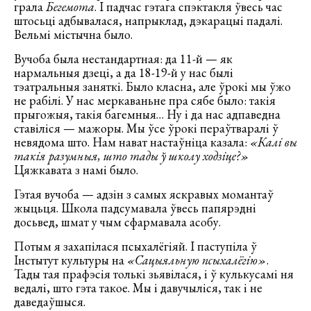
грала
Бегемота
. І падчас гэтага спэктакля ўвесь час
штосьці адбывалася, напрыклад, дэкарацыі падалі.
Вельмі містычна было.
Вучоба была нестандартная: да 11-й — як
нармальныя дзеці, а да 18-19-й у нас былі
тэатральныя заняткі. Было класна, але ўрокі мы ўжо
не рабілі. У нас меркаваньне пра сябе было: такія
прыгожыя, такія багемныя… Ну і да нас адпаведна
ставіліся — мажоры. Мы ўсе ўрокі пераўтваралі ў
невядома што. Нам нават настаўніца казала:
«Калі вы
такія разумныя, што тады ў школу ходзіце?»
Цяжкавата з намі было.
Гэтая вучоба — адзін з самых яскравых момантаў
жыцьця. Школа падсумавала ўвесь папярэдні
досьвед, шмат у чым сфармавала асобу.
Потым я захапілася псыхалёгіяй. І паступіла ў
Інстытут культуры на
«Сацыяльную псыхалёгію»
.
Тады тая прафэсія толькі зьявілася, і ў кулькусамі ня
ведалі, што гэта такое. Мы і давучыліся, так і не
даведаўшыся.