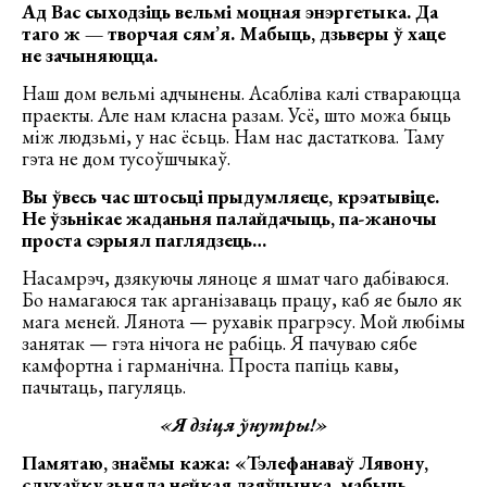
Ад Вас сыходзіць вельмі моцная энэргетыка. Да
таго ж — творчая сям’я. Мабыць, дзьверы ў хаце
не зачыняюцца.
Наш дом вельмі адчынены. Асабліва калі ствараюцца
праекты. Але нам класна разам. Усё, што можа быць
між людзьмі, у нас ёсьць. Нам нас дастаткова. Таму
гэта не дом тусоўшчыкаў.
Вы ўвесь час штосьці прыдумляеце, крэатывіце.
Не ўзьнікае жаданьня палайдачыць, па-жаночы
проста сэрыял паглядзець…
Насамрэч, дзякуючы ляноце я шмат чаго дабіваюся.
Бо намагаюся так арганізаваць працу, каб яе было як
мага меней. Лянота — рухавік прагрэсу. Мой любімы
занятак — гэта нічога не рабіць. Я пачуваю сябе
камфортна і гарманічна. Проста папіць кавы,
пачытаць, пагуляць.
«Я дзіця ўнутры!»
Памятаю, знаёмы кажа: «Тэлефанаваў Лявону,
слухаўку зьняла нейкая дзяўчынка, мабыць