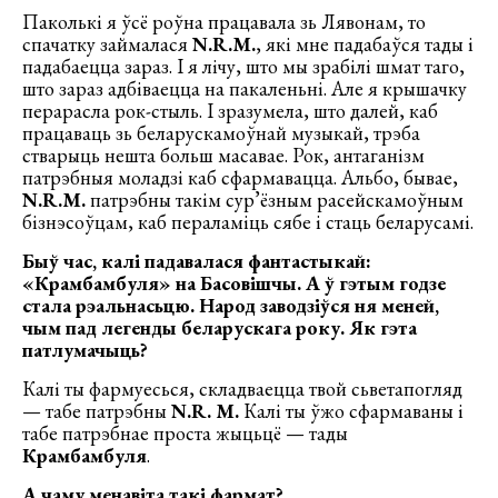
Паколькі я ўсё роўна працавала зь Лявонам, то
спачатку займалася
N.R.M.
, які мне падабаўся тады і
падабаецца зараз. І я лічу, што мы зрабілі шмат таго,
што зараз адбіваецца на пакаленьні. Але я крышачку
перарасла рок-стыль. І зразумела, што далей, каб
працаваць зь беларускамоўнай музыкай, трэба
стварыць нешта больш масавае. Рок, антаганізм
патрэбныя моладзі каб сфармавацца. Альбо, бывае,
N.R.M.
патрэбны такім сур’ёзным расейскамоўным
бізнэсоўцам, каб пераламіць сябе і стаць беларусамі.
Быў час, калі падавалася фантастыкай:
«Крамбамбуля» на Басовішчы. А ў гэтым годзе
стала рэальнасьцю. Народ заводзіўся ня меней,
чым пад легенды беларускага року. Як гэта
патлумачыць?
Калі ты фармуесься, складваецца твой сьветапогляд
— табе патрэбны
N.R. M.
Калі ты ўжо сфармаваны і
табе патрэбнае проста жыцьцё — тады
Крамбамбуля
.
А чаму менавіта такі фармат?