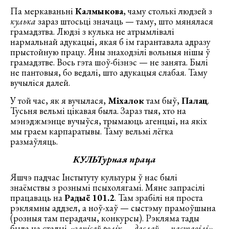
Па меркаваньні
Калмыкова
, чаму столькі людзей з
кулька
зараз штосьці значаць — таму, што мянялася
грамадзтва. Людзі з кулька не атрымлівалі
нармальнай адукацыі, якая б ім гарантавала адразу
прыстойную працу. Яны знаходзілі вольныя нішы ў
грамадзтве. Вось гэта шоў-бізнэс — не занята. Былі
не пантовыя, бо ведалі, што адукацыя слабая. Таму
вучыліся далей.
У той час, як я вучылася,
Міхалок
там быў,
Палац
.
Тусьня вельмі цікавая была. Зараз тыя, хто на
мэнэджмэнце вучыўся, трымаюць агенцыі, на якіх
мы граем карпаратывы. Таму вельмі лёгка
размаўляць.
КУЛЬТурная праца
Яшчэ падчас Інстытуту культуры ў нас былі
знаёмствы з рознымі псыхолягамі. Мяне запрасілі
працаваць на
Радыё 101.2
. Там зрабілі ня проста
рэклямны аддзел, а ноў-хаў — сыстэму прамоўшына
(розныя там перадачы, конкурсы). Рэкляма тады
была на стадыі
«запісаў ролік — даслаў — паставілі»
.