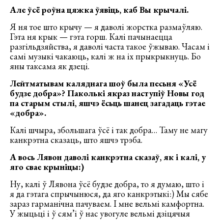
Але ўсё роўна цяжка ўявіць, каб Вы крычалі.
Я ня тое што крычу — я даволі жорстка размаўляю.
Гэта ня крык — гэта горш. Калі пачынаецца
разгільдзяйства, я даволі часта такое ўжываю. Часам і
самі музыкі чакаюць, калі ж на іх прыкрыкнуць. Бо
яны таксама як дзеці.
Лейтматывам каляднага шоў была песьня «Усё
будзе добра»? Паколькі якраз наступіў Новы год
па старым стылі, яшчэ ёсьць шанец загадаць гэтае
«добра».
Калі шчыра, збольшага ўсё і так добра… Таму не магу
канкрэтна сказаць, што яшчэ трэба.
А вось Лявон даволі канкрэтна сказаў, як і калі, у
яго свае крыніцы:)
Ну, калі ў Лявона ўсё будзе добра, то я думаю, што і
я да гэтага спрычынюся, да яго канкрэтыкі:) Мы сябе
зараз гарманічна пачуваем. І мне вельмі камфортна.
У жыцьці і ў сям’і ў нас увогуле вельмі дзіцячыя