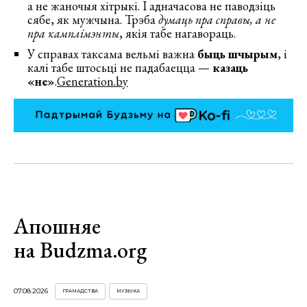
а не жаночыя хітрыкі. І адначасова не паводзіць
сябе, як мужчына. Трэба
думаць пра справы, а не
пра камплімэнты
, якія табе нагавораць.
У справах таксама вельмі важна
быць шчырым
, і
калі табе штосьці не падабаецца —
казаць
«не»
.
Generation.by
Апошняе
на Budzma.org
07.08.2026
ГРАМАДСТВА
МУЗЫКА