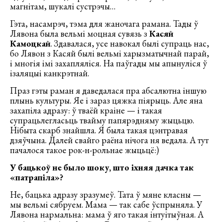
магнітам, шукалі сустрэчы…
Гэта, насамрэч, тэма для жаночага рамана. Тады ў
Лявона была вельмі моцная сувязь з
Касяй
Камоцкай
. Здавалася, усе навокал былі супраць нас,
бо Лявон з Касяй былі вельмі харызматычнай парай,
і многія імі захапляліся. На паўгады мы апынуліся ў
ізаляцыі канкрэтнай.
Праз гэты раман я даведалася пра абсалютна іншую
плынь культуры. Яе і зараз цяжка піярыць. Але яна
захапіла адразу: ў тваёй краіне — і такая
супрацьлегласьць твайму папярэдняму жыцьцю.
Нібыта скарб знайшла. Я была такая цэнтравая
дзяўчына. Далей свайго раёна нічога ня ведала. А тут
пачалося такое рок-н-рольнае жыцьцё:)
У бацькоў не было шоку, што іхняя дачка так
«патрапіла»?
Не, бацька адразу зразумеў. Тата ў мяне класны —
мы вельмі сябруем. Мама — так сабе ўспрыняла. У
Лявона нармальна: мама ў яго такая інтуітыўная. А