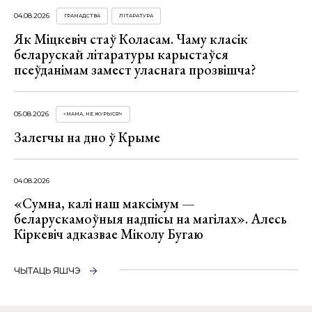
04.08.2026
ГРАМАДСТВА
ЛІТАРАТУРА
Як Міцкевіч стаў Коласам. Чаму класік
беларускай літаратуры карыстаўся
псеўданімам замест уласнага прозвішча?
05.08.2026
«МАМА, НЕ ЖУРЫСЯ!»
Залегчы на дно ў Крыме
04.08.2026
«Сумна, калі наш максімум —
беларускамоўныя надпісы на магілах». Алесь
Кіркевіч адказвае Міколу Бугаю
ЧЫТАЦЬ ЯШЧЭ