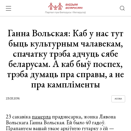
Ганна Вольская: Каб у нас тут
быць культурным чалавекам,
спачатку трэба адчуць сябе
беларусам. А каб быў поспех,
трэба думаць пра справы, а не
пра кампліменты
23.03.2016
АСОБА
23 сакавіка
памерла
прадзюсарка, жонка Лявона
Вольскага Ганна Вольская. Ёй было 40 гадоў.
Прапануем вашай увазе архіўную гутарку з ёй —