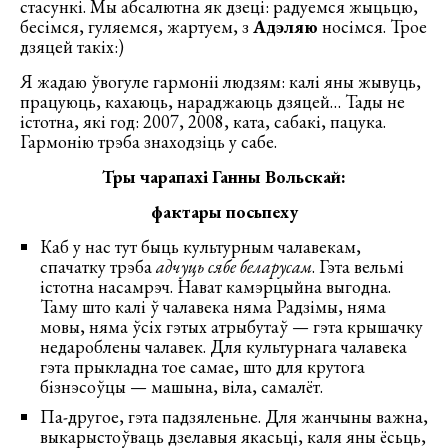
стасункі. Мы абсалютна як дзеці: радуемся жыцьцю,
бесімся, гуляемся, жартуем, з
Адэляю
носімся. Трое
дзяцей такіх:)
Я жадаю ўвогуле гармоніі людзям: калі яны жывуць,
працуюць, кахаюць, нараджаюць дзяцей… Тады не
істотна, які год: 2007, 2008, ката, сабакі, пацука.
Гармонію трэба знаходзіць у сабе.
Тры чарапахі Ганны Вольскай:
фактары посьпеху
Каб у нас тут быць культурным чалавекам,
спачатку трэба
адчуць сябе беларусам
. Гэта вельмі
істотна насамрэч. Нават камэрцыйна выгодна.
Таму што калі ў чалавека няма Радзімы, няма
мовы, няма ўсіх гэтых атрыбутаў — гэта крышачку
недароблены чалавек. Для культурнага чалавека
гэта прыкладна тое самае, што для крутога
бізнэсоўцы — машына, віла, самалёт.
Па-другое, гэта падзяленьне. Для жанчыны важна,
выкарыстоўваць дзелавыя якасьці, каля яны ёсьць,