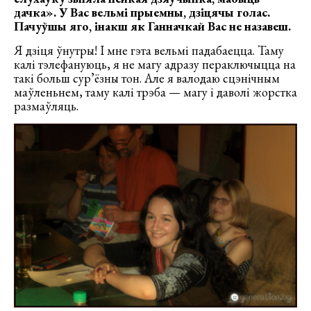
дачка». У Вас вельмі прыемны, дзіцячы голас.
Пачуўшы яго, інакш як Ганначкай Вас не назавеш.
Я дзіця ўнутры! І мне гэта вельмі падабаецца. Таму
калі тэлефануюць, я не магу адразу пераключыцца на
такі больш сур’ёзны тон. Але я валодаю сцэнічным
маўленьнем, таму калі трэба — магу і даволі жорстка
размаўляць.