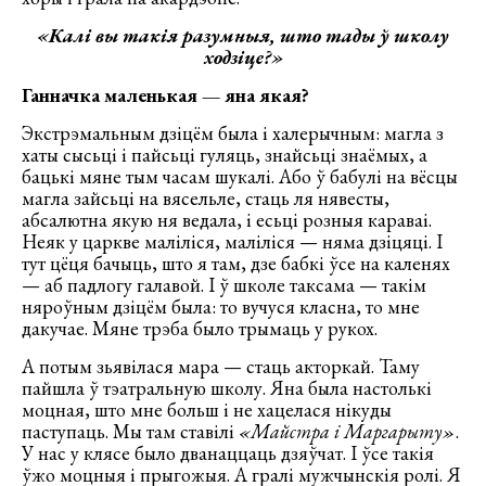
«Калі вы такія разумныя, што тады ў школу
ходзіце?»
Ганначка маленькая — яна якая?
Экстрэмальным дзіцём была і халерычным: магла з
хаты сысьці і пайсьці гуляць, знайсьці знаёмых, а
бацькі мяне тым часам шукалі. Або ў бабулі на вёсцы
магла зайсьці на вясельле, стаць ля нявесты,
абсалютна якую ня ведала, і есьці розныя караваі.
Неяк у царкве маліліся, маліліся — няма дзіцяці. І
тут цёця бачыць, што я там, дзе бабкі ўсе на каленях
— аб падлогу галавой. І ў школе таксама — такім
няроўным дзіцём была: то вучуся класна, то мне
дакучае. Мяне трэба было трымаць у рукох.
А потым зьявілася мара — стаць акторкай. Таму
пайшла ў тэатральную школу. Яна была настолькі
моцная, што мне больш і не хацелася нікуды
паступаць. Мы там ставілі
«Майстра і Маргарыту»
.
У нас у клясе было дванаццаць дзяўчат. І ўсе такія
ўжо моцныя і прыгожыя. А гралі мужчынскія ролі. Я