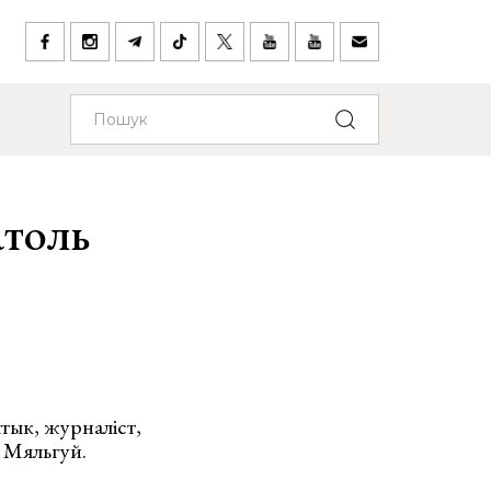
атоль
тык, журналiст,
ь Мяльгуй.