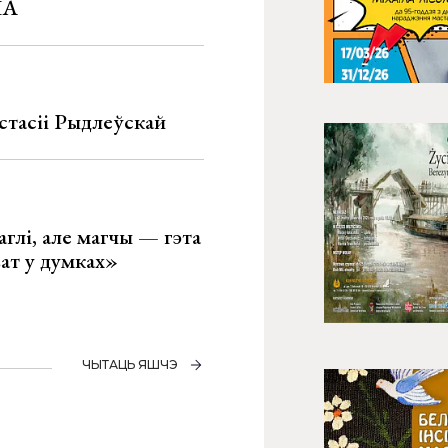
ША
стасіі Рыдлеўскай
глі, але магчы — гэта
ват у думках»
ЧЫТАЦЬ ЯШЧЭ