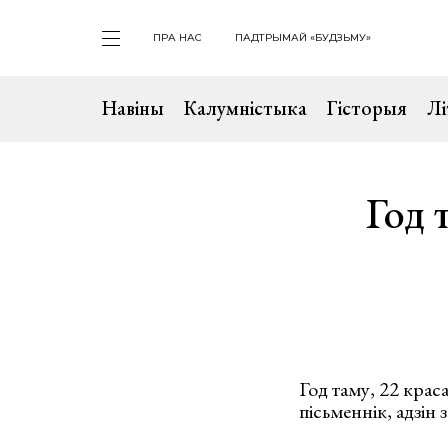
ПРА НАС
ПАДТРЫМАЙ «БУДЗЬМУ»
Навіны
Калумністыка
Гісторыя
Лі
Год 
Год таму, 22 крас
пiсьменнiк, адзін