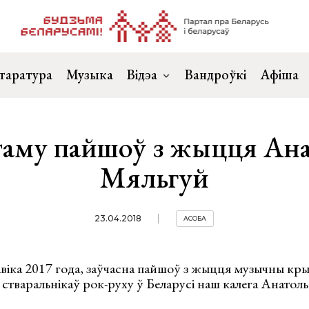
таратура
Музыка
Відэа
Вандроўкі
Афіша
таму пайшоў з жыцця Ан
Мяльгуй
23.04.2018
АСОБА
авіка 2017 года, заўчасна пайшоў з жыцця музычны кры
 з стваральнікаў рок-руху ў Беларусі наш калега Анатол