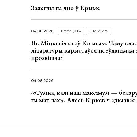
Залегчы на дно ў Крыме
04.08.2026
ГРАМАДСТВА
ЛІТАРАТУРА
Як Міцкевіч стаў Коласам. Чаму клас
літаратуры карыстаўся псеўданімам 
прозвішча?
04.08.2026
«Сумна, калі наш максімум — белар
на магілах». Алесь Кіркевіч адказва