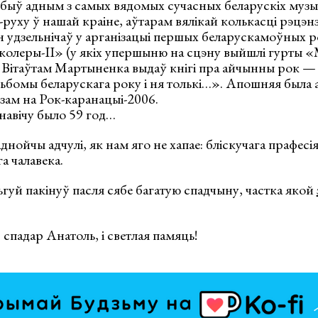
быў адным з самых вядомых сучасных беларускіх музы
-руху ў нашай краіне, аўтарам вялікай колькасці рэцэнз
н удзельнічаў у арганізацыі першых беларускамоўных 
 колеры-ІІ» (у якіх упершыню на сцэну выйшлі гурты 
з Вітаўтам Мартыненка выдаў кнігi пра айчынны рок —
ьбомы беларускага року і ня толькі…». Апошняя была 
ам на Рок-каранацыі-2006.
авiчу было 59 год…
днойчы адчулі, як нам яго не хапае: бліскучага прафесія
а чалавека.
уй пакінуў пасля сябе багатую спадчыну, частка якой
 спадар Анатоль, і светлая памяць!