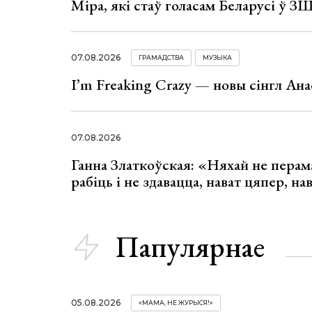
Міра, які стаў голасам Беларусі ў З
07.08.2026
ГРАМАДСТВА
МУЗЫКА
I’m Freaking Crazy — новы сінгл Ана
07.08.2026
Ганна Златкоўская: «Няхай не перама
рабіць і не здавацца, нават цяпер, на
Папулярнае
05.08.2026
«МАМА, НЕ ЖУРЫСЯ!»