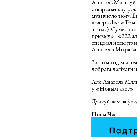
Анатоль Мяльгуй 
стваральнікаў рок
музычную тэму. Ё
колеры-І» і «Тры
іншыя). Сумесна 
прызму» і «222 ал
спецыяльным прыз
Анатолю Мiтрафан
За гэты год мы неа
добрага далікатнаг
Але Анатоль Мяльг
ў «Новым часе»
.
Дзякуй вам за ўсё,
Новы Час