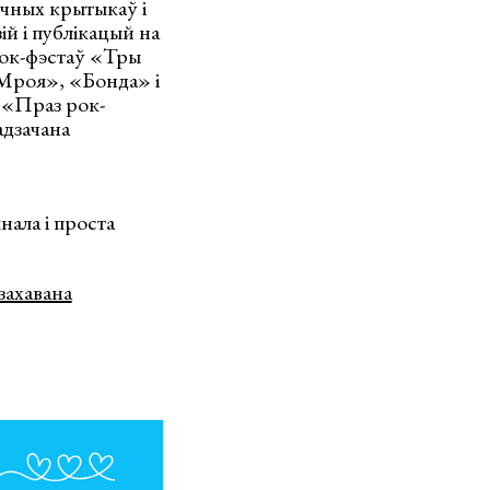
чных крытыкаў i
ій і публікацый на
рок-фэстаў «Тры
«Мроя», «Бонда» і
 «Праз рок-
адзачана
нала і проста
захавана