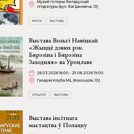
Музей гісторыі беларускай
літаратуры (вул. Багдановіча, 13)
МІНСК
ВЫСТАВЫ
Выстава Вольгі Навіцкай
«Жыццё дзвюх рэк.
Бярэзіна і Бярэзіна
Заходняя» ва Уроцлаве
26.03.2026 16:00 - 25.08.2026 19:00
Галерэя Клуба MiL (Kościuszki, 10)
УРОЦЛАЎ
ВЫСТАВЫ
Выстава інсітнага
мастацтва ў Полацку