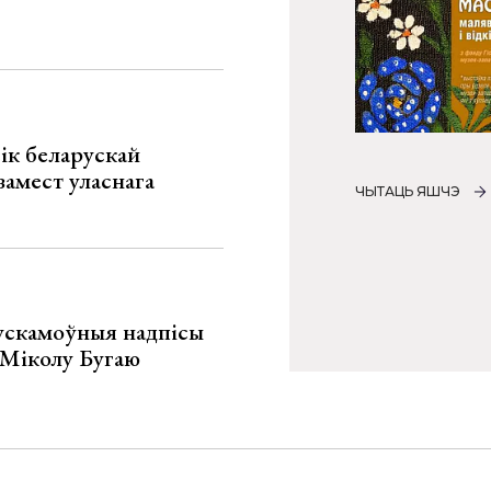
ік беларускай
замест уласнага
ЧЫТАЦЬ ЯШЧЭ
ускамоўныя надпісы
е Міколу Бугаю