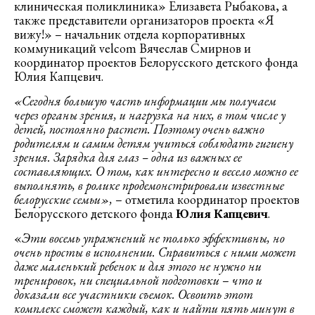
клиническая поликлиника» Елизавета Рыбакова, а
также представители организаторов проекта «Я
вижу!» – начальник отдела корпоративных
коммуникаций velcom Вячеслав Смирнов и
координатор проектов Белорусского детского фонда
Юлия Капцевич.
«Сегодня большую часть информации мы получаем
через органы зрения, и нагрузка на них, в том числе у
детей, постоянно растет. Поэтому очень важно
родителям и самим детям учиться соблюдать гигиену
зрения. Зарядка для глаз – одна из важных ее
составляющих. О том, как интересно и весело можно ее
выполнять, в ролике продемонстрировали известные
белорусские семьи»,
– отметила координатор проектов
Белорусского детского фонда
Юлия Капцевич
.
«
Эти восемь упражнений не только эффективны, но
очень просты в исполнении. Справиться с ними может
даже маленький ребенок и для этого не нужно ни
тренировок, ни специальной подготовки
–
что и
доказали все участники съемок. Освоить этот
комплекс сможет каждый, как и найти пять минут в