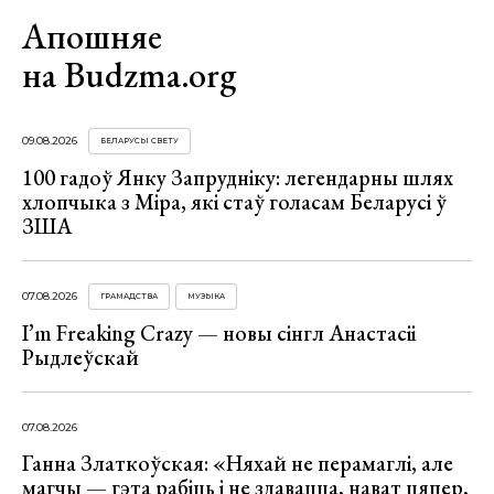
Апошняе
на Budzma.org
09.08.2026
БЕЛАРУСЫ СВЕТУ
100 гадоў Янку Запрудніку: легендарны шлях
хлопчыка з Міра, які стаў голасам Беларусі ў
ЗША
07.08.2026
ГРАМАДСТВА
МУЗЫКА
I’m Freaking Crazy — новы сінгл Анастасіі
Рыдлеўскай
07.08.2026
Ганна Златкоўская: «Няхай не перамаглі, але
магчы — гэта рабіць і не здавацца, нават цяпер,