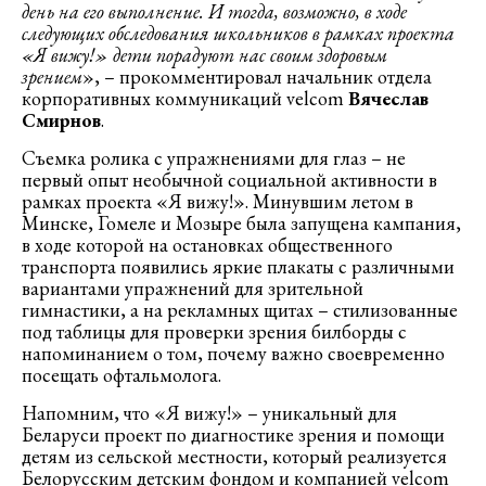
день на его выполнение. И тогда, возможно, в ходе
следующих обследования школьников в рамках проекта
«Я вижу!» дети порадуют нас своим здоровым
зрением
», – прокомментировал начальник отдела
корпоративных коммуникаций velcom
Вячеслав
Смирнов
.
Съемка ролика с упражнениями для глаз – не
первый опыт необычной социальной активности в
рамках проекта «Я вижу!». Минувшим летом в
Минске, Гомеле и Мозыре была запущена кампания,
в ходе которой на остановках общественного
транспорта появились яркие плакаты с различными
вариантами упражнений для зрительной
гимнастики, а на рекламных щитах – стилизованные
под таблицы для проверки зрения билборды с
напоминанием о том, почему важно своевременно
посещать офтальмолога.
Напомним, что «Я вижу!» – уникальный для
Беларуси проект по диагностике зрения и помощи
детям из сельской местности, который реализуется
Белорусским детским фондом и компанией velcom