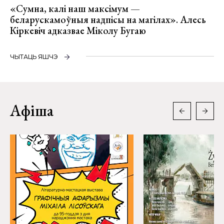
«Сумна, калі наш максімум —
беларускамоўныя надпісы на магілах». Алесь
Кіркевіч адказвае Міколу Бугаю
ЧЫТАЦЬ ЯШЧЭ
Афіша