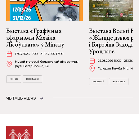
Выстава «Графічныя
Выстава Вольгі На
афарызмы Міхаіла
«Жыццё дзвюх рэк
Лісоўскага» ў Мінску
і Бярэзіна Заходня
Уроцлаве
17.03.2026 16:00 - 31.12.2026 17:00
26.03.2026 16:00 - 25.08.202
Музей гісторыі беларускай літаратуры
(вул. Багдановіча, 13)
Галерэя Клуба MiL (Kościu
МІНСК
ВЫСТАВЫ
УРОЦЛАЎ
ВЫСТАВЫ
ЧЫТАЦЬ ЯШЧЭ