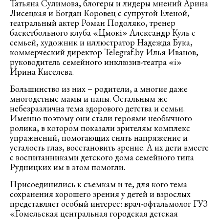
Татьяна Сулимова, блогеры и лидеры мнений Арина
Лисецкая и Богдан Коровец с супругой Еленой,
театральный актер Роман Подоляко, тренер
баскетбольного клуба «Цмокі» Александр Куль с
семьей, художник и иллюстратор Надежда Бука,
коммерческий директор Telegraf.by Илья Иванов,
руководитель семейного инклюзив-театра «i»
Ирина Киселева.
Большинство из них – родители, а многие даже
многодетные мамы и папы. Остальным же
небезразлична тема здорового детства и семьи.
Именно поэтому они стали героями необычного
ролика, в котором показали зрителям комплекс
упражнений, помогающих снять напряжение и
усталость глаз, восстановить зрение. А их дети вместе
с воспитанниками детского дома семейного типа
Рудницких им в этом помогли.
Присоединились к съемкам и те, для кого тема
сохранения хорошего зрения у детей и взрослых
представляет особый интерес: врач-офтальмолог ГУЗ
«Гомельская центральная городская детская