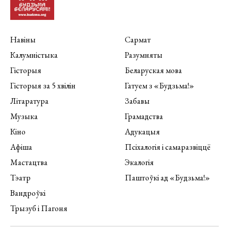
Навіны
Сармат
Калумністыка
Разумняты
Гісторыя
Беларуская мова
Гісторыя за 5 хвілін
Гатуем з «Будзьма!»
Літаратура
Забавы
Музыка
Грамадства
Кіно
Адукацыя
Афіша
Псіхалогія і самаразвіццё
Мастацтва
Экалогія
Тэатр
Паштоўкі ад «Будзьма!»
Вандроўкі
Трызуб і Пагоня