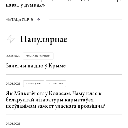
нават у думках»
ЧЫТАЦЬ ЯШЧЭ
Папулярнае
05.08.2026
«МАМА, НЕ ЖУРЫСЯ!»
Залегчы на дно ў Крыме
04.08.2026
ГРАМАДСТВА
ЛІТАРАТУРА
Як Міцкевіч стаў Коласам. Чаму класік
беларускай літаратуры карыстаўся
псеўданімам замест уласнага прозвішча?
04.08.2026