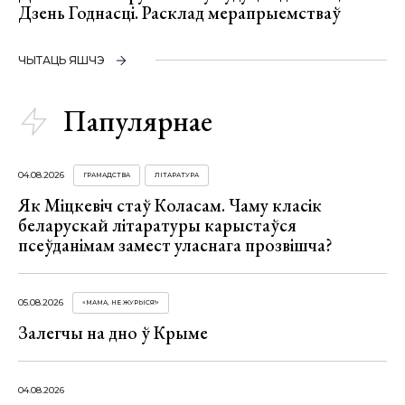
Дзень Годнасці. Расклад мерапрыемстваў
ЧЫТАЦЬ ЯШЧЭ
Папулярнае
04.08.2026
ГРАМАДСТВА
ЛІТАРАТУРА
Як Міцкевіч стаў Коласам. Чаму класік
беларускай літаратуры карыстаўся
псеўданімам замест уласнага прозвішча?
05.08.2026
«МАМА, НЕ ЖУРЫСЯ!»
Залегчы на дно ў Крыме
04.08.2026