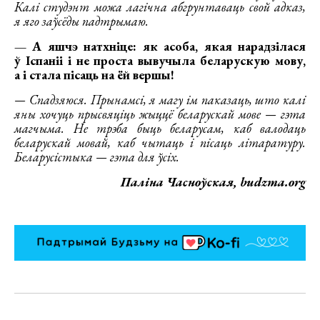
Калі студэнт можа лагічна абгрунтаваць свой адказ,
я яго заўсёды падтрымаю.
— А яшчэ натхніце: як асоба, якая нарадзілася
ў Іспаніі і не проста вывучыла беларускую мову,
а і стала пісаць на ёй вершы!
— Спадзяюся. Прынамсі, я магу ім паказаць, што калі
яны хочуць прысвяціць жыццё беларускай мове — гэта
магчыма. Не трэба быць беларусам, каб валодаць
беларускай мовай, каб чытаць і пісаць літаратуру.
Беларусістыка — гэта для ўсіх.
Паліна Часноўская, budzma.org