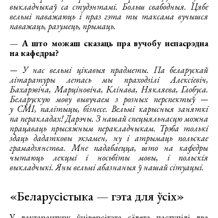
выкладчыкаў са студэнтамі. Больш свабодныя. Цябе
вельмі паважаюць і праз гэта ты таксама вучышся
паважаць, разумець, прымаць.
— А што можаш сказаць пра вучобу непасрэдна
на кафедры?
— У нас вельмі цікавыя прадметы. Па беларускай
літаратуры летась мы праходзілі Алексіевіч,
Бахарэвіча, Марціновіча, Клінава, Някляева, Глобуса.
Беларускую мову вывучаем з розных перспектыў —
у СМІ, палітыцы, бізнесе. Вельмі карысныя заняткі
па перакладах! Дарэчы. З нашай спецыяльнасцю можна
працаваць прысяжным перакладчыкам. Трэба толькі
здаць дадатковы экзамен, ну і атрымаць польскае
грамадзянства. Мне падабаецца, што на кафедры
чытаюць лекцыі і носьбіты мовы, і польскія
выкладчыкі. Яны вельмі абазнаныя ў нашай сітуацыі.
«Беларусістыка — гэта для ўсіх»
У дактарантуру ўніверсітэта сёлета паступілі два