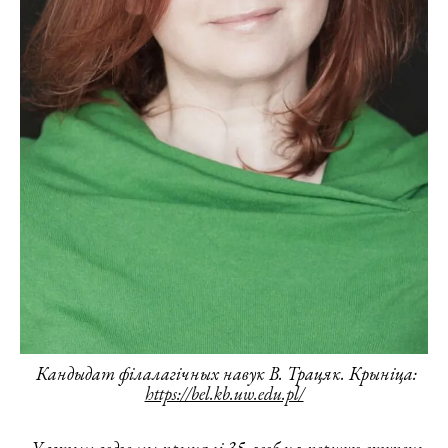
Кандыдат філалагічных навук В. Трацяк. Крыніца:
https://bel.kb.uw.edu.pl/