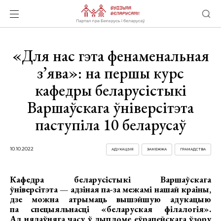
«Для нас гэта фенаменальная
з’ява»: на першы курс
кафедры беларусістыкі
Варшаўскага ўніверсітэта
паступіла 10 беларусаў
10.10.2022
АДУКАЦЫЯ
ЗАМЕЖЖА
ГРАМАДСТВА
Кафедра беларусістыкі Варшаўскага
ўніверсітэта — адзіная па-за межамі нашай краіны,
дзе можна атрымаць вышэйшую адукацыю
па спецыяльнасці «беларуская філалогія».
Ад нядаўняга часу ў дыпломе еўрапейскага ўзору