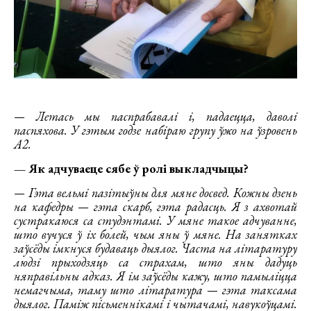
— Летась мы паспрабавалі і, падаецца, даволі
паспяхова. У гэтым годзе набіраю групу ўжо на ўзровень
А2.
— Як адчуваеце сябе ў ролі выкладчыцы?
— Гэта вельмі пазітыўны для мяне досвед. Кожны дзень
на кафедры — гэта скарб, гэта радасць. Я з ахвотай
сустракаюся са студэнтамі. У мяне такое адчуванне,
што вучуся ў іх болей, чым яны ў мяне. На занятках
заўсёды імкнуся будаваць дыялог. Часта на літаратуру
людзі прыходзяць са страхам, што яны дадуць
няправільны адказ. Я ім заўсёды кажу, што памыліцца
немагчыма, таму што літаратура — гэта таксама
дыялог. Паміж пісьменнікамі і чытачамі, навукоўцамі.