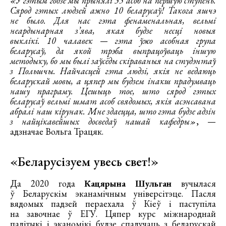
«У гэтым годзе мы прынялі 35 асоб на першую ступень.
Сярод гэтых людзей ажно 10 беларусаў! Такога яшчэ
не было. Для нас гэта фенаменальная, вельмі
неардынарная з’ява, якая будзе несці новыя
выклікі. 10 чалавек — гэта ўжо асобная група
беларусаў, да якой трэба выпрацоўваць іншую
методыку, бо мы былі заўсёды скіраваныя на студэнтаў
з Польшчы. Найчасцей гэта людзі, якія не ведаюць
беларускай мовы, а цяпер мы будзем інакш прадумваць
нашу праграму. Цешыць тое, што сярод гэтых
беларусаў вельмі шмат асоб свядомых, якія асэнсавана
абралі наш кірунак. Мне здаецца, што гэта будзе адзін
з найцікавейшых досведаў нашай кафедры»
, —
адзначае Вольга Трацяк.
«Беларусізуем увесь свет!»
Да 2020 года
Кацярына Шульган
вучылася
ў Беларускім эканамічным універсітэце. Пасля
вядомых падзей пераехала ў Кіеў і паступіла
на завочнае ў ЕГУ. Цяпер курс міжнароднай
палітыкі і эканомікі будзе спалучаць з беларускай