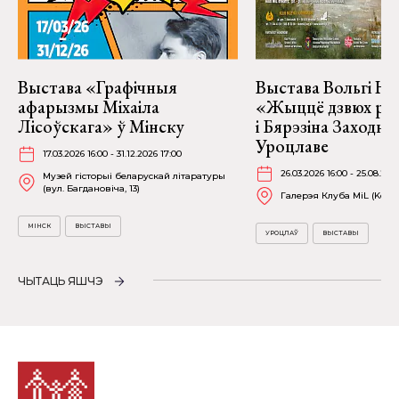
Выстава «Графічныя
Выстава Вольгі На
афарызмы Міхаіла
«Жыццё дзвюх рэк
Лісоўскага» ў Мінску
і Бярэзіна Заходня
Уроцлаве
17.03.2026 16:00 - 31.12.2026 17:00
26.03.2026 16:00 - 25.08.202
Музей гісторыі беларускай літаратуры
(вул. Багдановіча, 13)
Галерэя Клуба MiL (Kościu
МІНСК
ВЫСТАВЫ
УРОЦЛАЎ
ВЫСТАВЫ
ЧЫТАЦЬ ЯШЧЭ