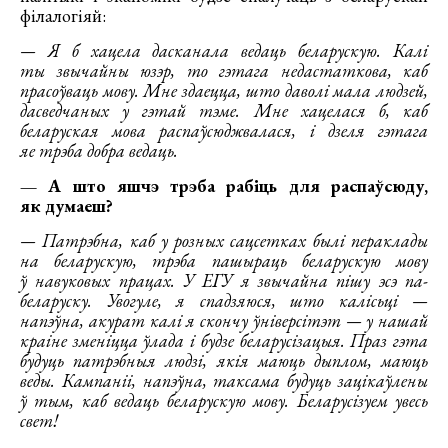
філалогіяй:
— Я б хацела дасканала ведаць беларускую. Калі
ты звычайны юзэр, то гэтага недастаткова, каб
прасоўваць мову. Мне здаецца, што даволі мала людзей,
дасведчаных у гэтай тэме. Мне хацелася б, каб
беларуская мова распаўсюджвалася, і дзеля гэтага
яе трэба добра ведаць.
— А што яшчэ трэба рабіць для распаўсюду,
як думаеш?
— Патрэбна, каб у розных сацсетках былі пераклады
на беларускую, трэба пашыраць беларускую мову
ў навуковых працах. У ЕГУ я звычайна пішу эсэ па-
беларуску. Увогуле, я спадзяюся, што калісьці —
напэўна, акурат калі я скончу ўніверсітэт — у нашай
краіне зменіцца ўлада і будзе беларусізацыя. Праз гэта
будуць патрэбныя людзі, якія маюць дыплом, маюць
веды. Кампаніі, напэўна, таксама будуць зацікаўлены
ў тым, каб ведаць беларускую мову. Беларусізуем увесь
свет!