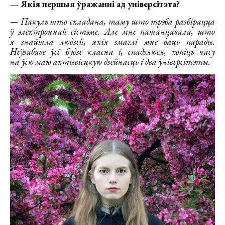
— Якія першыя ўражанні ад універсітэта?
— Пакуль што складана, таму што трэба разбірацца
ў электроннай сістэме. Але мне пашанцавала, што
я знайшла людзей, якія змаглі мне даць парады.
Неўзабаве ўсё будзе класна і, спадзяюся, хопіць часу
на ўсю маю актывісцкую дзейнасць і два ўніверсітэты.