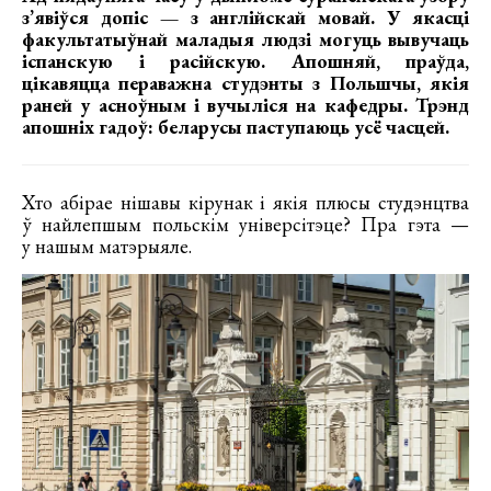
з’явіўся допіс — з англійскай мовай. У якасці
факультатыўнай маладыя людзі могуць вывучаць
іспанскую і расійскую. Апошняй, праўда,
цікавяцца пераважна студэнты з Польшчы, якія
раней у асноўным і вучыліся на кафедры. Трэнд
апошніх гадоў: беларусы паступаюць усё часцей.
Хто абірае нішавы кірунак і якія плюсы студэнцтва
ў найлепшым польскім універсітэце? Пра гэта —
у нашым матэрыяле.