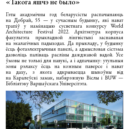
«Такога яшчэ не было»
Гэты акадэмічны год беларусісты распачынаюць
на Добрай, 55 — у сучасным будынку, які нават
трапіў у намінацыю сусветнага конкурсу World
Architecture Festival 2022. Архітэктура корпуса
факультэта прыкладной лінгвістыкі заснаваная
на экалагічных падыходах. Да прыкладу, у будынку
ёсць фотаэлектрычныя панелі, а адмысловая сістэма
дазволіць паліваць расліны дажджавой вадой. Усе
ўмовы не толькі для навукі, а і адпачынку: утульныя
зоны рэлаксу ёсць на кожным паверсе і нават
на даху, з якога адкрываецца шыкоўны від
на Каралеўскі замак, набярэжную Віслы і BUW —
Бібліятэку Варшаўскага Універсітэта.