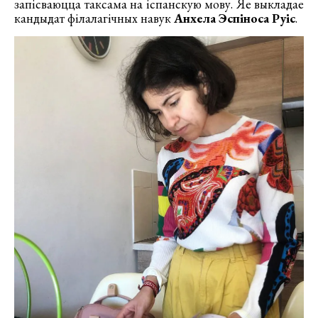
запісваюцца таксама на іспанскую мову. Яе выкладае
кандыдат філалагічных навук
Анхела Эспіноса Руіс
.