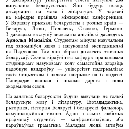
выпускнікі беларусістыкі. Яны будуць пісаць
дысертацыі па мове і літаратуры. У чэрвені
на кафедры прайшла міжнародня канферэнцыя.
У Варшаву прыехалі беларусісты з розных краін —
Беларусі, Літвы, Польшчы, Славакіі, Германіі.
З дакладам выступіў знакаміты англійскі даследчык
Арнольд Макмілін
. Студэнтам мінулы навучальны
год запомніўся яшчэ і навуковымі экспедыцыямі
на Падляшша. Там яны збіралі дыялекты этнічных
беларусаў. Сёлета кіраўніцтва кафедры прапанавала
студэнцкаму навуковаму колу самастойна зладзіць
падобную вандроўку — універсітэт падтрымлівае
такія ініцыятывы і цалкам пакрывае на іх выдаткі.
Наперадзе вялікая і цікавая дарога і новы
акадэмічны сезон.
На занятках беларусісты будуць вывучаць не толькі
беларускую мову і літаратуру. Глотадыдактыка,
рыторыка, гісторыя Беларусі і беларускі фальклор,
камунікацыйныя тэхнікі. Адзін з самых любімых
прадметаў студэнтаў — канфрантатыўная, або
параўнаўчая граматыка. Маладыя людзі актыўна