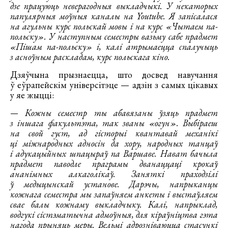
дзе працуюць неверагодныя выкладчыкі. У некаторых
папулярныя моўныя каналы на Youtube. Я запісалася
на агульны курс польскай мовы і на курс «Чытаем па-
польску». У наступным семестры вазьму сабе прадмет
«Пішам па-польску» і, калі атрымаецца спалучыць
з асноўным раскладам, курс польскага кіно.
Дзяўчына прызнаецца, што досвед навучання
ў еўрапейскім універсітэце — адзін з самых цікавых
у яе жыцці:
— Кожны семестр ты абавязаны ўзяць прадмет
з іншага факультэта, так званы «огун». Выбіраеш
на свой густ, ад гісторыі квантавай механікі
ці міжнародных адносін да хору, народных танцаў
і адукацыйных шпацыраў па Варшаве. Нават бачыла
прадмет паводле праграмы дванаццаці крокаў
ананімных алкаголікаў. Заняткі праходзілі
ў медыцынскай установе. Дарэчы, напрыканцы
кожнага семестра мы запаўняем анкеты і выстаўляем
свае балы кожнаму выкладчыку. Калі, напрыклад,
водгукі сістэматычна адмоўныя, для кіраўніцтва гэта
нагода прыняць меры. Вельмі адрозніваюцца стасункі