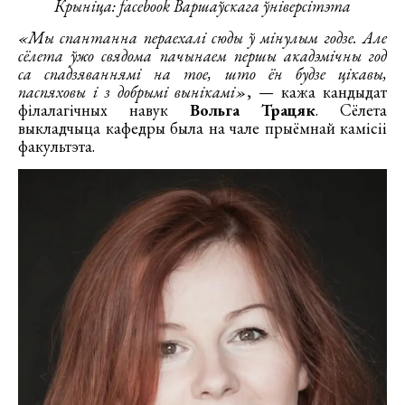
Крыніца: facebook Варшаўскага ўніверсітэта
«Мы спантанна пераехалі сюды ў мінулым годзе. Але
сёлета ўжо свядома пачынаем першы акадэмічны год
са спадзяваннямі на тое, што ён будзе цікавы,
паспяховы і з добрымі вынікамі»
, — кажа кандыдат
філалагічных навук
Вольга Трацяк
. Сёлета
выкладчыца кафедры была на чале прыёмнай камісіі
факультэта.