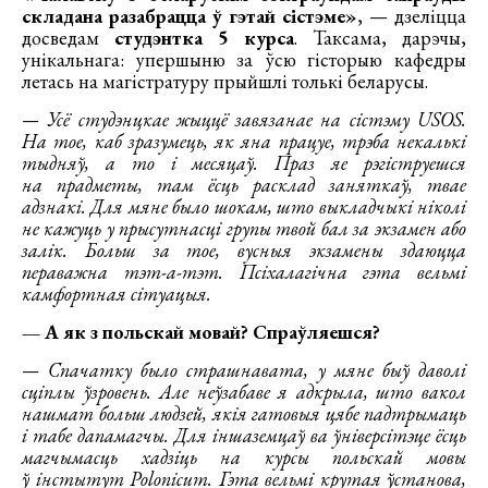
складана разабрацца ў гэтай сістэме»
, — дзеліцца
досведам
студэнтка 5 курса
. Таксама, дарэчы,
унікальнага: упершыню за ўсю гісторыю кафедры
летась на магістратуру прыйшлі толькі беларусы.
— Усё студэнцкае жыццё завязанае на сістэму USOS.
На тое, каб зразумець, як яна працуе, трэба некалькі
тыдняў, а то і месяцаў. Праз яе рэгіструешся
на прадметы, там ёсць расклад заняткаў, твае
адзнакі. Для мяне было шокам, што выкладчыкі ніколі
не кажуць у прысутнасці групы твой бал за экзамен або
залік. Больш за тое, вусныя экзамены здаюцца
пераважна тэт-а-тэт. Псіхалагічна гэта вельмі
камфортная сітуацыя.
— А як з польскай мовай? Спраўляешся?
— Спачатку было страшнавата, у мяне быў даволі
сціплы ўзровень. Але неўзабаве я адкрыла, што вакол
нашмат больш людзей, якія гатовыя цябе падтрымаць
і табе дапамагчы. Для іншаземцаў ва ўніверсітэце ёсць
магчымасць хадзіць на курсы польскай мовы
ў інстытут Polonicum. Гэта вельмі крутая ўстанова,