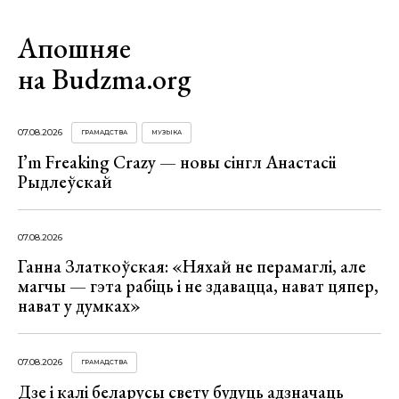
Апошняе
на Budzma.org
07.08.2026
ГРАМАДСТВА
МУЗЫКА
I’m Freaking Crazy — новы сінгл Анастасіі
Рыдлеўскай
07.08.2026
Ганна Златкоўская: «Няхай не перамаглі, але
магчы — гэта рабіць і не здавацца, нават цяпер,
нават у думках»
07.08.2026
ГРАМАДСТВА
Дзе і калі беларусы свету будуць адзначаць