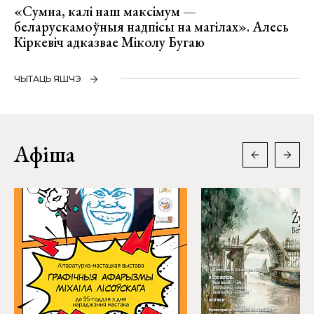
«Сумна, калі наш максімум —
беларускамоўныя надпісы на магілах». Алесь
Кіркевіч адказвае Міколу Бугаю
ЧЫТАЦЬ ЯШЧЭ
Афіша