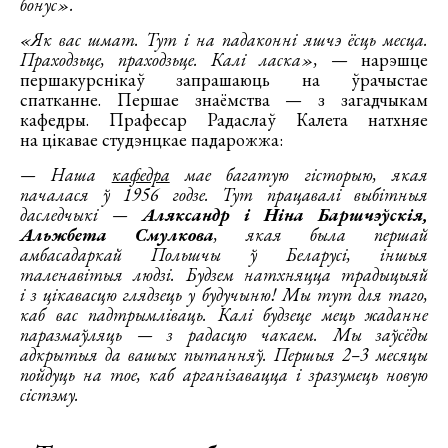
бонус».
«Як вас шмат. Тут і на падаконні яшчэ ёсць месца.
Праходзьце, праходзьце. Калі ласка»,
— нарэшце
першакурснікаў запрашаюць на ўрачыстае
спатканне. Першае знаёмства — з загадчыкам
кафедры. Прафесар Радаслаў Калета натхняе
на цікавае студэнцкае падарожжа:
— Наша
кафедра
мае багатую гісторыю, якая
пачалася ў 1956 годзе. Тут працавалі выбітныя
даследчыкі —
Аляксандр і Ніна Баршчэўскія,
Альжбета Смулкова
, якая была першай
амбасадаркай Польшчы ў Беларусі, іншыя
таленавітыя людзі. Будзем натхняцца традыцыяй
і з цікавасцю глядзець у будучыню! Мы тут для таго,
каб вас падтрымліваць. Калі будзеце мець жаданне
паразмаўляць — з радасцю чакаем. Мы заўсёды
адкрытыя да вашых пытанняў. Першыя 2–3 месяцы
пойдуць на тое, каб арганізавацца і зразумець новую
сістэму.