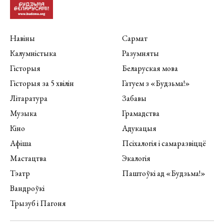
Навіны
Сармат
Калумністыка
Разумняты
Гісторыя
Беларуская мова
Гісторыя за 5 хвілін
Гатуем з «Будзьма!»
Літаратура
Забавы
Музыка
Грамадства
Кіно
Адукацыя
Афіша
Псіхалогія і самаразвіццё
Мастацтва
Экалогія
Тэатр
Паштоўкі ад «Будзьма!»
Вандроўкі
Трызуб і Пагоня