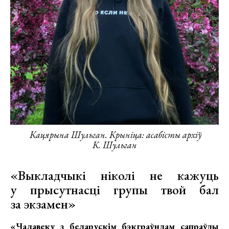
Кацярына Шульган. Крыніца: асабісты архіў
К. Шульган
«Выкладчыкі ніколі не кажуць
у прысутнасці групы твой бал
за экзамен»
«Чалавеку з беларускім бэкграўндам сапраўды