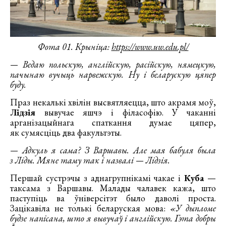
Фота 01. Крыніца:
https://www.uw.edu.pl/
— Ведаю польскую, англійскую, расійскую, нямецкую,
пачынаю вучыць нарвежскую. Ну і беларускую цяпер
буду.
Праз некалькі хвілін высвятляецца, што акрамя моў,
Лідзія
вывучае яшчэ і філасофію. У чаканні
арганізацыйнага спаткання думае цяпер,
як сумясціць два факультэты.
— Адкуль я сама? З Варшавы. Але мая бабуля была
з Ліды. Мяне таму так і назвалі — Лідзія.
Першай сустрэчы з аднагрупнікамі чакае і
Куба
—
таксама з Варшавы. Малады чалавек кажа, што
паступіць ва ўніверсітэт было даволі проста.
Зацікавіла не толькі беларуская мова:
«У дыпломе
будзе напісана, што я вывучаў і англійскую. Гэта добры