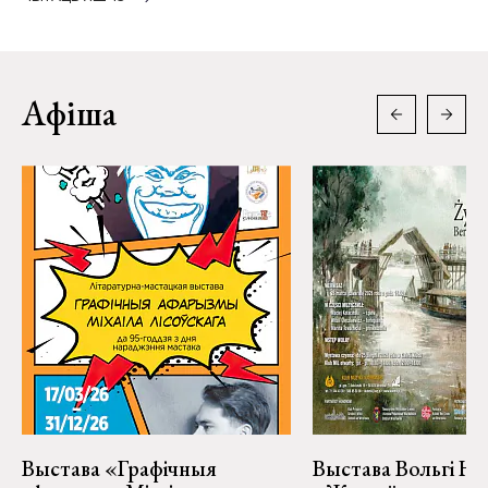
Афіша
Выстава «Графічныя
Выстава Вольгі На