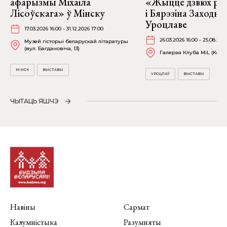
афарызмы Міхаіла
«Жыццё дзвюх рэк
Лісоўскага» ў Мінску
і Бярэзіна Заходня
Уроцлаве
17.03.2026 16:00 - 31.12.2026 17:00
26.03.2026 16:00 - 25.08.202
Музей гісторыі беларускай літаратуры
(вул. Багдановіча, 13)
Галерэя Клуба MiL (Kościu
МІНСК
ВЫСТАВЫ
УРОЦЛАЎ
ВЫСТАВЫ
ЧЫТАЦЬ ЯШЧЭ
Навіны
Сармат
Калумністыка
Разумняты