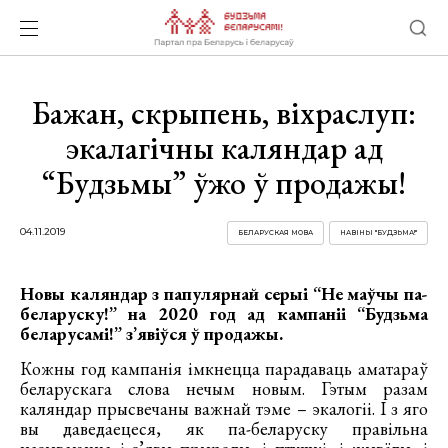
Бажан, скрыпень, віхраслуп:
экалагічны каляндар ад
“Будзьмы” ўжо ў продажы!
04.11.2019
БЕЛАРУСКАЯ МОВА
НАВІНЫ "БУДЗЬМА!"
Новы каляндар з папулярнай серыі “Не маўчы па-
беларуску!” на 2020 год ад кампаніі “Будзьма
беларусамі!” з’явіўся ў продажы.
Кожны год кампанія імкнецца парадаваць аматараў
беларускага слова нечым новым. Гэтым разам
каляндар прысвечаны важнай тэме – экалогіі. І з яго
вы даведаецеся, як па-беларуску правільна