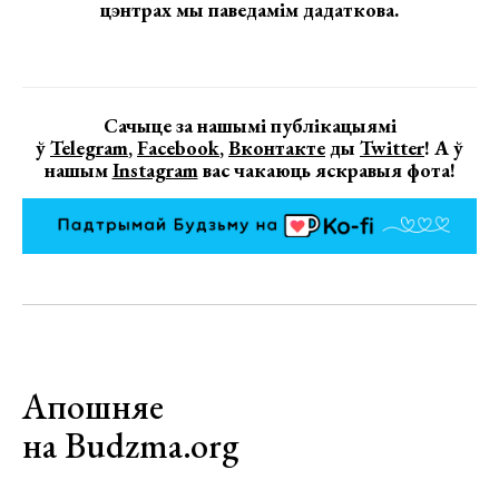
цэнтрах мы паведамім дадаткова.
Сачыце за нашымі публікацыямі
ў
Telegram
,
Facebook
,
Вконтакте
ды
Twitter
! А ў
нашым
Instagram
вас чакаюць яскравыя фота!
Апошняе
на Budzma.org