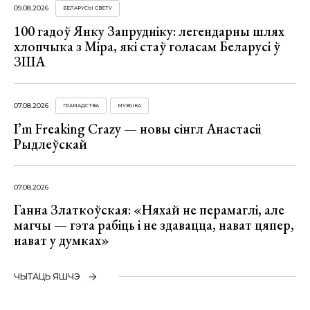
09.08.2026
БЕЛАРУСЫ СВЕТУ
100 гадоў Янку Запрудніку: легендарны шлях
хлопчыка з Міра, які стаў голасам Беларусі ў
ЗША
07.08.2026
ГРАМАДСТВА
МУЗЫКА
I’m Freaking Crazy — новы сінгл Анастасіі
Рыдлеўскай
07.08.2026
Ганна Златкоўская: «Няхай не перамаглі, але
магчы — гэта рабіць і не здавацца, нават цяпер,
нават у думках»
ЧЫТАЦЬ ЯШЧЭ