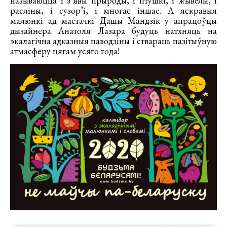
называюцца і з’явы прыроды, і птушкі, і жывёлы, і
расліны, і сузор’і, і многае іншае. А яскравыя
малюнкі ад мастачкі Дашы Мандзік у апрацоўцы
дызайнера Анатоля Лазара будуць натхняць на
экалагічна адказныя паводзіны і ствараць пазітыўную
атмасферу цягам усяго года!