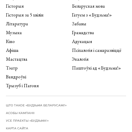
Гісторыя
Беларуская мова
Гісторыя за 5 хвілін
Гатуем з «Будзьма!»
Літаратура
Забавы
Музыка
Грамадства
Кіно
Адукацыя
Афіша
Псіхалогія і самаразвіццё
Мастацтва
Экалогія
Тэатр
Паштоўкі ад «Будзьма!»
Вандроўкі
Трызуб і Пагоня
ШТО ТАКОЕ «БУДЗЬМА БЕЛАРУСАМІ!»
АСОБЫ КАМПАНІІ
УСЕ ПРАЕКТЫ «БУДЗЬМА!»
КАРТА САЙТА