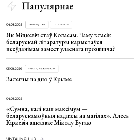
Папулярнае
04.08.2026
ГРАМАДСТВА
ЛІТАРАТУРА
Як Міцкевіч стаў Коласам. Чаму класік
беларускай літаратуры карыстаўся
псеўданімам замест уласнага прозвішча?
05.08.2026
«МАМА, НЕ ЖУРЫСЯ!»
Залегчы на дно ў Крыме
04.08.2026
«Сумна, калі наш максімум —
беларускамоўныя надпісы на магілах». Алесь
Кіркевіч адказвае Міколу Бугаю
ЧЫТАЦЬ ЯШЧЭ