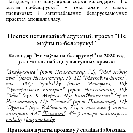
Нагадаем, што папулярная серыя календароў “Не
маўчы па-беларуску!” – гэта адзін з самых
паспяховых і запатрабаваных беларускамоўных
праектаў апошняга часу.
Поспех ненавязлівай адукацыі: праект “Не
маўчы па-беларуску!”
Каляндар “Не маўчы па-беларуску!” на 2020 год
ужо можна набыць у наступных крамах:
“Акадэмкніга” (пр-т Незалежнасці, 72);
“Мой модны
кут”
(пр-т Незалежнасці, 58, ГЦ “Маскоўска-Венскі”,
пав. 333);
Symbal.by
(пр-т Машэрава, 18);
“Цэнтральная кнігарня” (пр-т Незалежнасці, 19);
“Веды” (вул. К. Маркса, 36); Кнігі&кніжачкі” (пр-т
Незалежнасці, 14); ”Светач” (пр-т Пераможцаў, 11);
“Эўрыка” (вул. Куйбышава, 75), а таксама ў іншых
кнігарнях ААТ
"Белкніга"
. Або ў інтэрнэт-кнігарнях
knihi.by
і
kniganosha.by
.
Пра новыя пункты продажу ў сталіцы і абласных