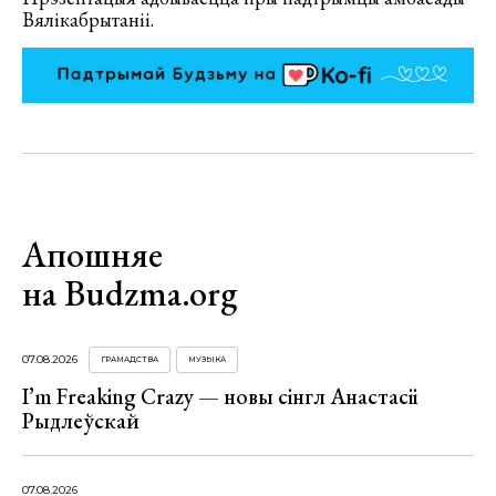
Вялікабрытаніі.
Апошняе
на Budzma.org
07.08.2026
ГРАМАДСТВА
МУЗЫКА
I’m Freaking Crazy — новы сінгл Анастасіі
Рыдлеўскай
07.08.2026