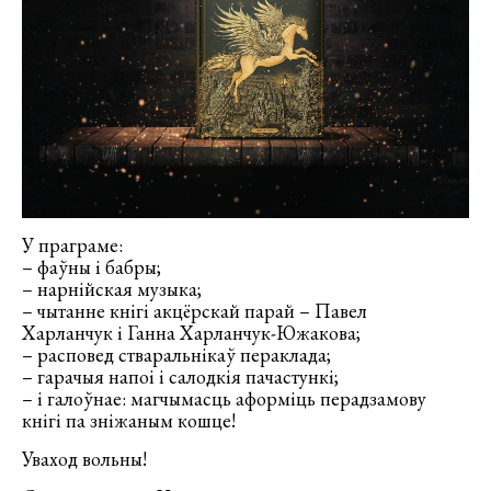
У праграме:
– фаўны і бабры;
– нарнійская музыка;
– чытанне кнігі акцёрскай парай – Павел
Харланчук і Ганна Харланчук-Южакова;
– расповед стваральнікаў пераклада;
– гарачыя напоі і салодкія пачастункі;
– і галоўнае: магчымасць аформіць перадзамову
кнігі па зніжаным кошце!
Уваход вольны!