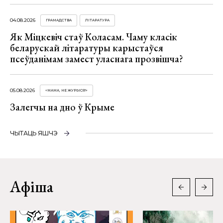
04.08.2026
ГРАМАДСТВА
ЛІТАРАТУРА
Як Міцкевіч стаў Коласам. Чаму класік
беларускай літаратуры карыстаўся
псеўданімам замест уласнага прозвішча?
05.08.2026
«МАМА, НЕ ЖУРЫСЯ!»
Залегчы на дно ў Крыме
ЧЫТАЦЬ ЯШЧЭ
Афіша