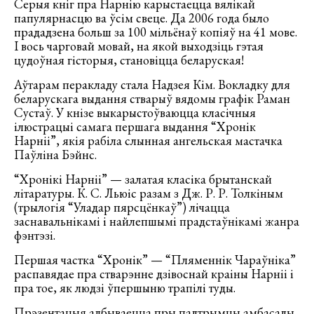
Серыя кніг пра Нарнію карыстаецца вялікай
папулярнасцю ва ўсім свеце. Да 2006 года было
прададзена больш за 100 мільёнаў копіяў на 41 мове.
І вось чарговай мовай, на якой выходзіць гэтая
цудоўная гісторыя, становіцца беларуская!
Аўтарам перакладу стала Надзея Кім. Вокладку для
беларускага выдання стварыў вядомы графік Раман
Сустаў. У кнізе выкарыстоўваюцца класічныя
ілюстрацыі самага першага выдання “Хронік
Нарніі”, якія рабіла слынная ангельская мастачка
Паўліна Бэйнс.
“Хронікі Нарніі” — залатая класіка брытанскай
літаратуры. К. С. Льюіс разам з Дж. Р. Р. Толкіным
(трылогія “Уладар пярсцёнкаў”) лічацца
заснавальнікамі і найлепшымі прадстаўнікамі жанра
фэнтэзі.
Першая частка “Хронік” — “Пляменнік Чараўніка”
распавядае пра стварэнне дзівоснай краіны Нарніі і
пра тое, як людзі ўпершыню трапілі туды.
Прэзентацыя адбываецца пры падтрымцы амбасады