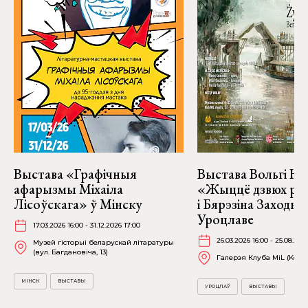
Выстава «Графічныя
Выстава Вольгі На
афарызмы Міхаіла
«Жыццё дзвюх рэк
Лісоўскага» ў Мінску
і Бярэзіна Заходня
Уроцлаве
17.03.2026 16:00 - 31.12.2026 17:00
26.03.2026 16:00 - 25.08.202
Музей гісторыі беларускай літаратуры
(вул. Багдановіча, 13)
Галерэя Клуба MiL (Kościu
МІНСК
ВЫСТАВЫ
УРОЦЛАЎ
ВЫСТАВЫ