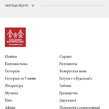
ЧЫТАЦЬ ЯШЧЭ
Навіны
Сармат
Калумністыка
Разумняты
Гісторыя
Беларуская мова
Гісторыя за 5 хвілін
Гатуем з «Будзьма!»
Літаратура
Забавы
Музыка
Грамадства
Кіно
Адукацыя
Афіша
Псіхалогія і самаразвіццё