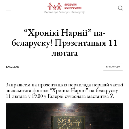
“Хронікі Нарніі” па-
беларуску! Прэзентацыя 11
лютага
10.02.2016
ЛІТАРАТУРА
Запрашеем на прэзентацыю пераклада першай часткі
знакамітага фэнтэзі “Хронікі Нарніі” па-беларуску
11 лютага ў 19.00 у Галерэі сучаснага мастацтва Ў.