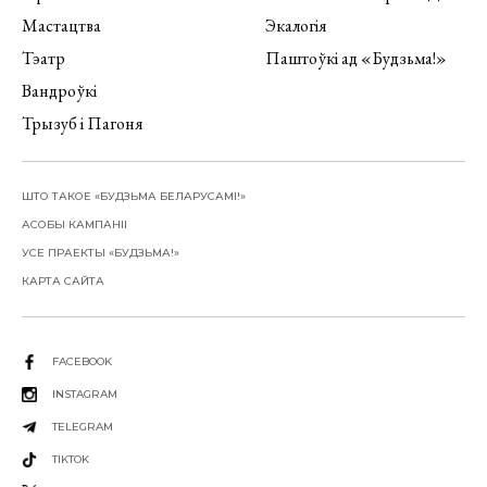
Мастацтва
Экалогія
Тэатр
Паштоўкі ад «Будзьма!»
Вандроўкі
Трызуб і Пагоня
ШТО ТАКОЕ «БУДЗЬМА БЕЛАРУСАМІ!»
АСОБЫ КАМПАНІІ
УСЕ ПРАЕКТЫ «БУДЗЬМА!»
КАРТА САЙТА
FACEBOOK
INSTAGRAM
TELEGRAM
TIKTOK