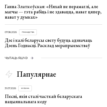
Ганна Златкоўская: «Няхай не перамаглі, але
магчы — гэта рабіць і не здавацца, нават цяпер,
нават у думках»
07.08.2026
ГРАМАДСТВА
Дзе і калі беларусы свету будуць адзначаць
Дзень Годнасці. Расклад мерапрыемстваў
ЧЫТАЦЬ ЯШЧЭ
Папулярнае
31.07.2026
МУЗЫКА
Песні, якія сталі часткай беларускага
нацыянальнага коду