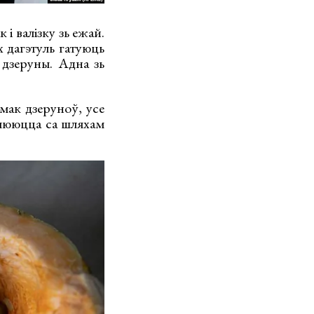
 і валізку зь ежай.
х дагэтуль гатуюць
 дзеруны. Адна зь
мак дзеруноў, усе
цыююцца са шляхам