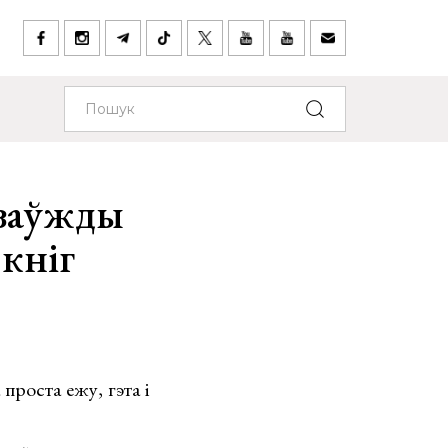
 заўжды
 кніг
проста ежу, гэта і