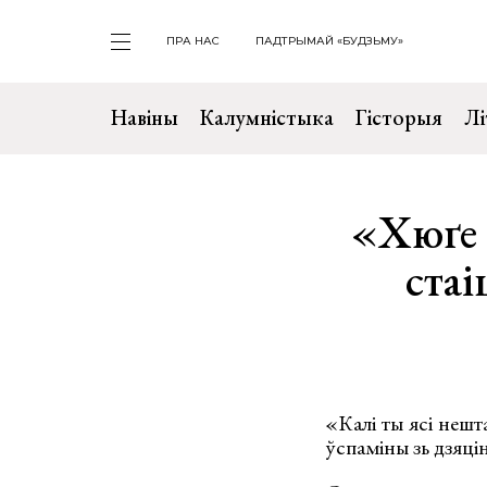
ПРА НАС
ПАДТРЫМАЙ «БУДЗЬМУ»
Навіны
Калумністыка
Гісторыя
Лі
«Хюґе 
стаі
«Калі ты ясі нешт
ўспаміны зь дзяцін