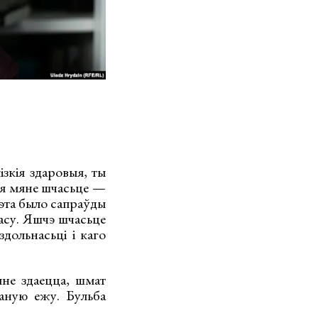
зкія здаровыя, ты
ля мяне шчасьце —
 гэта было сапраўды
часу. Яшчэ шчасьце
здольнасьці і каго
не здаецца, шмат
ваную ежу. Бульба