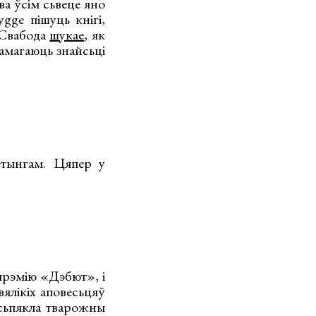
 ва ўсім сьвеце яно
gge пішуць кнігі,
 Свабода
шукае
, як
памагаюць знайсьці
кетынгам. Цяпер у
 прэмію «Дэбют», і
ялікіх аповесьцяў
 сьпякла тварожны