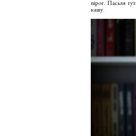
пірог. Пасьля гу
кашу.