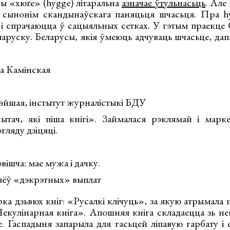
ы «хюґе» (hygge) літаральна
азначае ўтульнасьць
. Але
 сынонім скандынаўскага паняцьця шчасьця. Пра hy
і спрачаюцца ў сацыяльных сетках. У гэтым праекце
ларуску. Беларусы, якія ўмеюць адчуваць шчасьце, да
ва Камінская
йшая, інстытут журналістыкі БДУ
чытач, які піша кнігі». Займалася рэклямай і мар
гляду дзіцяці.
ішча: мае мужа і дачку.
лёў «дэкрэтных» выплат
ка дзьвюх кніг: «Русалкі клічуць», за якую атрымала
екулінарная кніга». Апошняя кніга складаецца зь нев
е. Гаспадыня запарыла для гасьцей ліпавую гарбату і