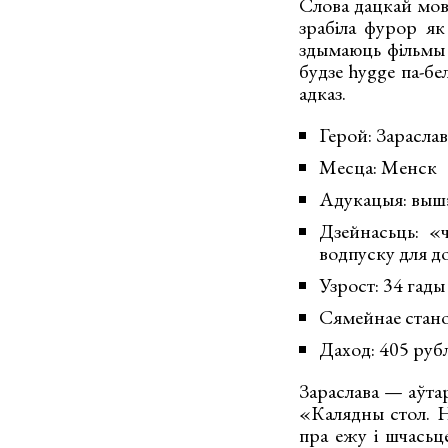
Слова дацкай мов
зрабіла фурор як
здымаюць фільмы 
будзе hygge па-бе
адказ.
Герой: Зарасла
Месца: Менск
Адукацыя: вышэ
Дзейнасьць: «
водпуску для до
Узрост: 34 гады
Сямейнае станов
Даход: 405 руб
Зараслава — аўтар
«Калядны стол. Н
пра ежу і шчасьц