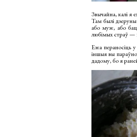
Звычайна, калі я е
Там былі дзеруны 
або муж, або бац
любімых страў — 
Ежа пераносіць у 
іншыя вы параўно
дадому, бо я раней