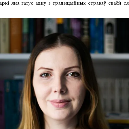
таркі яна гатуе адну з традыцыйных страваў сваёй с