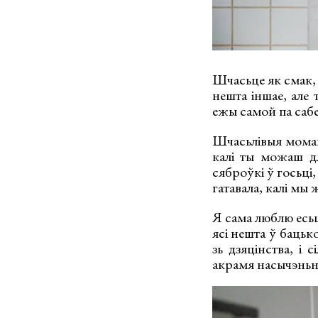
Шчасьце як смак, 
нешта іншае, але 
ежы самой па сабе
Шчасьлівыя моман
калі ты можаш дл
сяброўкі ў госьці,
гатавала, калі мы 
Я сама люблю есьц
ясі нешта ў бацьк
зь дзяцінства, і 
акрамя насычэньн