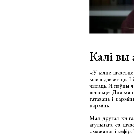
Калі вы 
«У мяне шчасьце д
маеш дзе жыць. І 
чытаць. Я пэўны ча
шчасьце. Для мяне
гатаваць і карміц
карміць.
Мая другая кніга
агульнага са шча
смажаная і кефір.