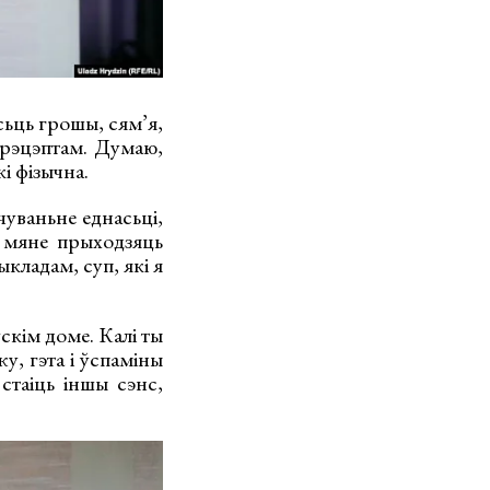
сьць грошы, сям’я,
з рэцэптам. Думаю,
і фізычна.
уваньне еднасьці,
а мяне прыходзяць
кладам, суп, які я
скім доме. Калі ты
у, гэта і ўспаміны
стаіць іншы сэнс,