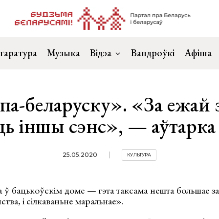
таратура
Музыка
Відэа
Вандроўкі
Афіша
па-беларуску». «За ежай
ць іншы сэнс», — аўтарка
25.05.2020
КУЛЬТУРА
а ў бацькоўскім доме — гэта таксама нешта большае за 
ства, і сілкаваньне маральнае».