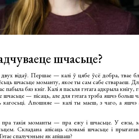
адчуваеце шчасьце?
вух відаў. Першае — калі ў цябе ўсё добра, твае блі
ёсьць шчасьце моманту, якое ты сам сабе ствараеш. Д
с пабыла бяз кніг. Калі я пасьля гэтага адкрыла кнігу,
 шчасьце — пісаць, але для гэтага трэба яшчэ больш 
ь кагосьці. Апошняе — калі ты маеш, з чаго, а яшчэ 
 пра такія моманты — пра ежу і шчасьце. У ежы, м
сьцем. Складана апісаць словамі шчасьце і прыгата
 Гэтае спалучэньне як апішаш?