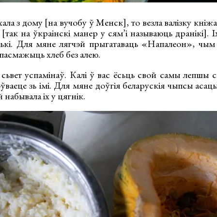
хала з дому [на вучобу ў Менск], то везла валізку кніжак
[так на ўкраінскі манер у сям’і называюць дранікі]. І
ькі. Для мяне лягчэй прыгатаваць «Напалеон», чым
пасмажыць хлеб без алею.
сьвет успамінаў. Калі ў вас ёсьць свой самы лепшы с
ўваеце зь імі. Для мяне доўгія беларускія чыпсы аса
 набывала іх у цягнік.