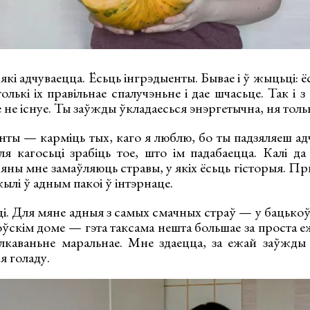
які адчуваецца. Ёсьць інгрэдыенты. Бывае і ў жыцьці: ё
толькі іх правільнае спалучэньне і дае шчасьце. Так і 
 не існуе. Ты заўжды ўкладаесься энэргетычна, ня тольк
ты — карміць тых, каго я люблю, бо ты падзяляеш адч
я кагосьці зрабіць тое, што ім падабаецца. Калі д
 яны мне замаўляюць стравы, у якіх ёсьць гісторыя. Пры
жылі ў адным пакоі ў інтэрнаце.
і. Для мяне адныя з самых смачных страў — у бацькоў
оўскім доме — гэта таксама нешта большае за проста еж
сілкаваньне маральнае. Мне здаецца, за ежай заўжды 
я голаду.