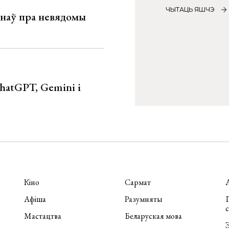
ЧЫТАЦЬ ЯШЧЭ
мінаў пра невядомы
hatGPT, Gemini і
Кіно
Сармат
Афіша
Разумняты
П
Мастацтва
Беларуская мова
Э