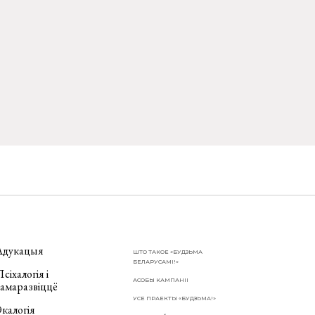
Адукацыя
ШТО ТАКОЕ «БУДЗЬМА
БЕЛАРУСАМІ!»
сіхалогія і
АСОБЫ КАМПАНІІ
самаразвіццё
УСЕ ПРАЕКТЫ «БУДЗЬМА!»
калогія