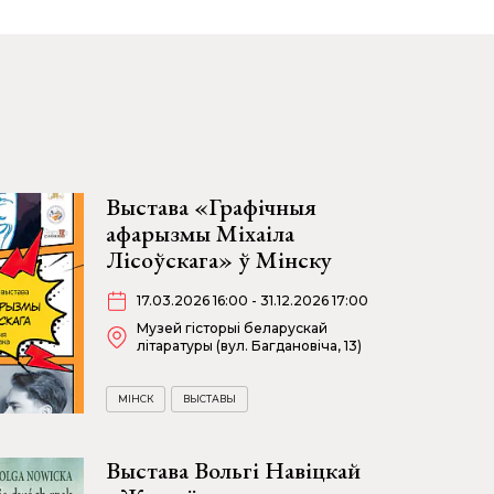
Выстава «Графічныя
афарызмы Міхаіла
Лісоўскага» ў Мінску
17.03.2026 16:00 - 31.12.2026 17:00
Музей гісторыі беларускай
літаратуры (вул. Багдановіча, 13)
МІНСК
ВЫСТАВЫ
Выстава Вольгі Навіцкай