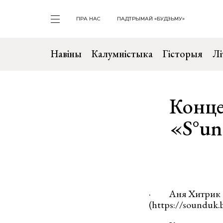
ПРА НАС
ПАДТРЫМАЙ «БУДЗЬМУ»
Навіны
Калумністыка
Гісторыя
Лі
Конце
«S°un
· Аня Хитрик пр
(https://sounduk.b