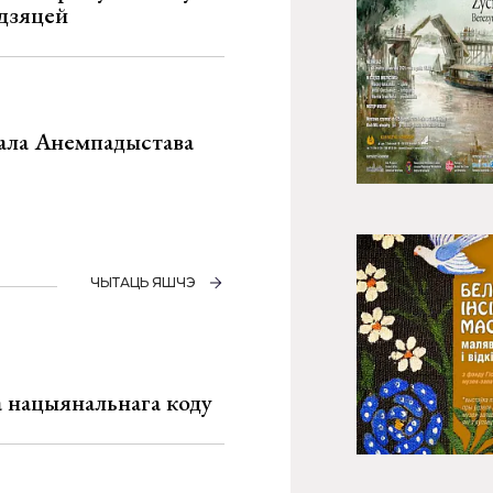
 дзяцей
хала Анемпадыстава
ЧЫТАЦЬ ЯШЧЭ
га нацыянальнага коду