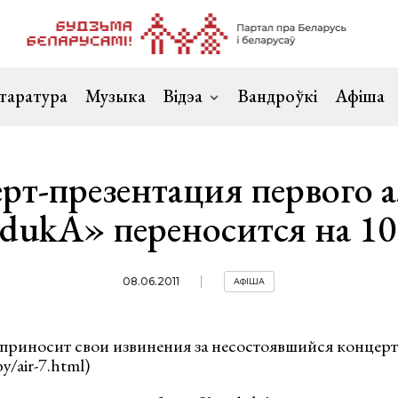
таратура
Музыка
Відэа
Вандроўкі
Афіша
рт-презентация первого 
dukА» переносится на 1
08.06.2011
АФІША
иносит свои извинения за несостоявшийся концер
y/air-7.html)