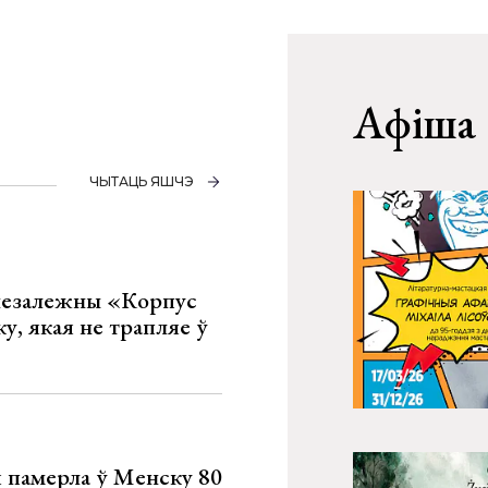
Афіша
ЧЫТАЦЬ ЯШЧЭ
 незалежны «Корпус
ку, якая не трапляе ў
я памерла ў Менску 80