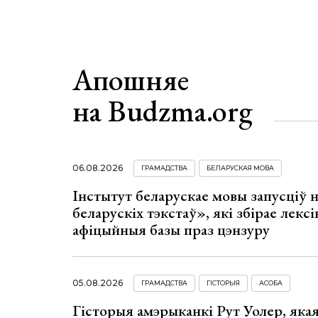
Апошняе
на Budzma.org
06.08.2026
ГРАМАДСТВА
БЕЛАРУСКАЯ МОВА
Інстытут беларускае мовы запусціў
беларускіх тэкстаў», які збірае лексі
афіцыйныя базы праз цэнзуру
05.08.2026
ГРАМАДСТВА
ГІСТОРЫЯ
АСОБА
Гісторыя амэрыканкі Рут Уолер, яка