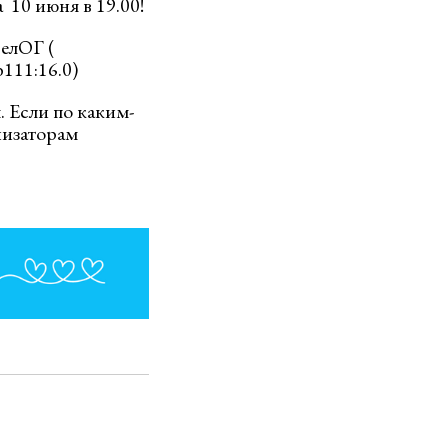
10 июня в 19.00!
елОГ (
b111:16.0)
. Если по каким-
низаторам