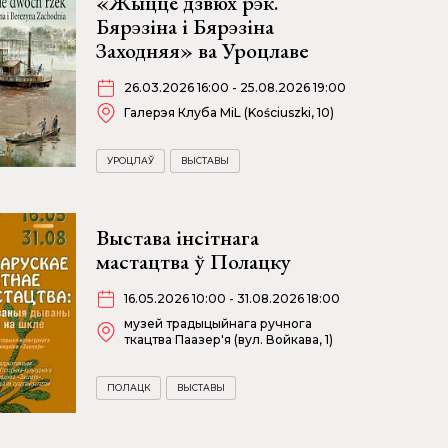
«Жыццё дзвюх рэк.
Бярэзіна і Бярэзіна
Заходняя» ва Уроцлаве
26.03.2026 16:00 - 25.08.2026 19:00
Галерэя Клуба MiL (Kościuszki, 10)
УРОЦЛАЎ
ВЫСТАВЫ
Выстава інсітнага
мастацтва ў Полацку
16.05.2026 10:00 - 31.08.2026 18:00
музей традыцыйнага ручнога
ткацтва Паазер'я (вул. Войкава, 1)
ПОЛАЦК
ВЫСТАВЫ