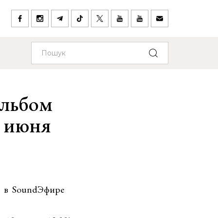
альбом
0 июня
т в SoundЭфире