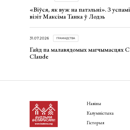
«Віўся, як вуж на патэльні». З успа
візіт Максіма Танка ў Лодзь
31.07.2026
ГРАМАДСТВА
Гайд па малавядомых магчымасцях C
Claude
Навіны
Калумністыка
Гісторыя