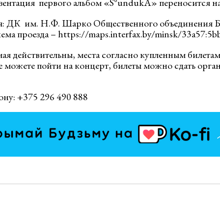
нтация первого альбом «S°undukА» переносится на 
я: ДК им. Н.Ф. Шарко Общественного объединения Б
хема проезда – https://maps.interfax.by/minsk/33a57:5b
мая действительны, места согласно купленным билетам
е можете пойти на концерт, билеты можно сдать орга
ону: +375 296 490 888