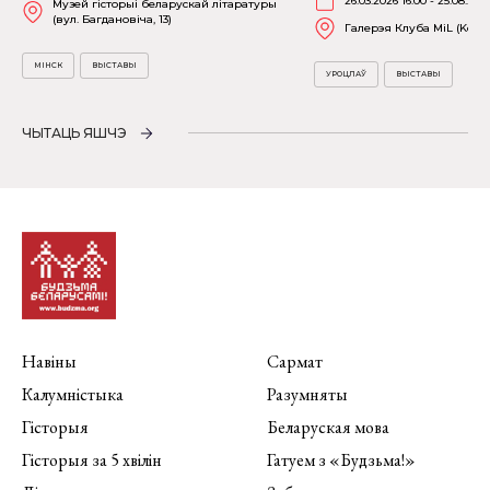
26.03.2026 16:00 - 25.08.202
Музей гісторыі беларускай літаратуры
(вул. Багдановіча, 13)
Галерэя Клуба MiL (Kościu
МІНСК
ВЫСТАВЫ
УРОЦЛАЎ
ВЫСТАВЫ
ЧЫТАЦЬ ЯШЧЭ
Навіны
Сармат
Калумністыка
Разумняты
Гісторыя
Беларуская мова
Гісторыя за 5 хвілін
Гатуем з «Будзьма!»