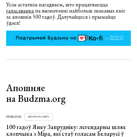
Усім астатнім нагадваем, што працягваецца
галасаванка
па вызначэнні найбольш знакавых кніг
за апошнія 500 гадоў. Далучайцеся і прымайце
ўдзел!
Апошняе
на Budzma.org
09.08.2026
БЕЛАРУСЫ СВЕТУ
100 гадоў Янку Запрудніку: легендарны шлях
хлопчыка з Міра, які стаў голасам Беларусі ў