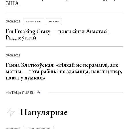
ЗША
07.08.2026
ГРАМАДСТВА
МУЗЫКА
I’m Freaking Crazy — новы сінгл Анастасіі
Рыдлеўскай
07.08.2026
Ганна Златкоўская: «Няхай не перамаглі, але
магчы — гэта рабіць і не здавацца, нават цяпер,
нават у думках»
ЧЫТАЦЬ ЯШЧЭ
Папулярнае