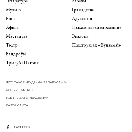
Літаратура
Забавы
Музыка
Грамадства
Кіно
Адукацыя
Афіша
Псіхалогія і самаразвіццё
Мастацтва
Экалогія
Тэатр
Паштоўкі ад «Будзьма!»
Вандроўкі
Трызуб і Пагоня
ШТО ТАКОЕ «БУДЗЬМА БЕЛАРУСАМІ!»
АСОБЫ КАМПАНІІ
УСЕ ПРАЕКТЫ «БУДЗЬМА!»
КАРТА САЙТА
FACEBOOK