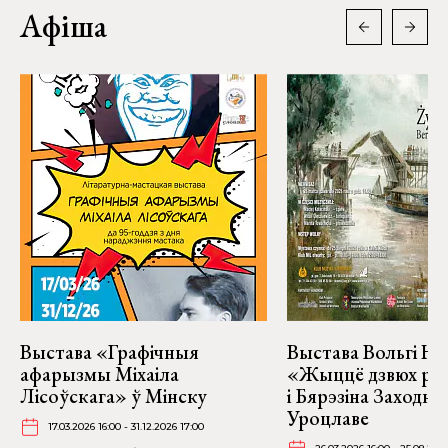
Афіша
Выстава «Графічныя
Выстава Вольгі На
афарызмы Міхаіла
«Жыццё дзвюх рэк
Лісоўскага» ў Мінску
і Бярэзіна Заходня
Уроцлаве
17.03.2026 16:00 - 31.12.2026 17:00