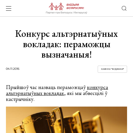
Конкурс альтэрнатыўных
вокладак: пераможцы
вызначаныя!
04.11.2016
НАВІНЫ "БУДЗЬМА!"
Прыйшоў час назваць пераможцаў
конкурса
альтэрнатыўных вокладак
, які мы абвесцілі ў
кастрычніку.