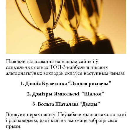
Паводле галасавання на нашым сайце і ў
сацыяльных сетках ТОП-3 найбольш цікавых
альтэрнатыўных вокладак склаўся наступным чынам:
1. Дзяніс Кулачэнка “Ладдзя роспачы”
2. Дзмітры Ямпольскі “Шалом”
3. Вольга Шаталава “Дзяды”
Віншуем пераможцаў! Неўзабаве мы звяжамся з вамі
і распавядзем, дзе і калі вы зможаце забраць свае
прызы.