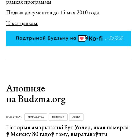
рамках программы
Подача документов до 15 мая 2010 года.
Тэкст цалкам.
Апошняе
на Budzma.org
05.08.2026
ГРАМАДСТВА
ГІСТОРЫЯ
АСОБА
Гісторыя амэрыканкі Рут Уолер, якая памерла
ў Менску 80 гадоў таму, выратаваўшы