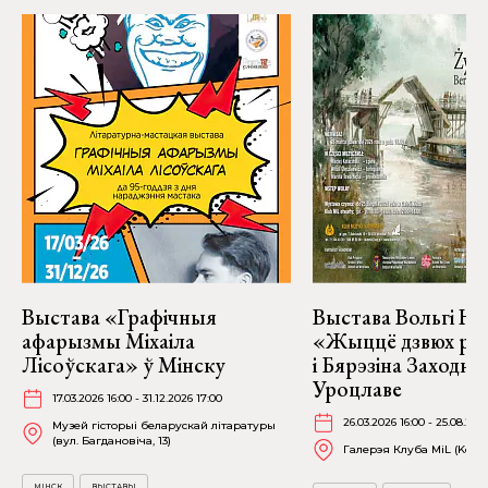
Выстава «Графічныя
Выстава Вольгі На
афарызмы Міхаіла
«Жыццё дзвюх рэк
Лісоўскага» ў Мінску
і Бярэзіна Заходня
Уроцлаве
17.03.2026 16:00 - 31.12.2026 17:00
26.03.2026 16:00 - 25.08.202
Музей гісторыі беларускай літаратуры
(вул. Багдановіча, 13)
Галерэя Клуба MiL (Kościu
МІНСК
ВЫСТАВЫ