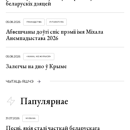
беларускіх дзяцей
05.08.2026
ГРАМАДСТВА
ЛІТАРАТУРА
Абвешчаны доўгі спіс прэміі імя Міхала
Анемпадыстава 2026
05.08.2026
«МАМА, НЕ ЖУРЫСЯ!»
Залегчы на дно ў Крыме
ЧЫТАЦЬ ЯШЧЭ
Папулярнае
31.07.2026
МУЗЫКА
Песні, якія сталі часткай беларускага