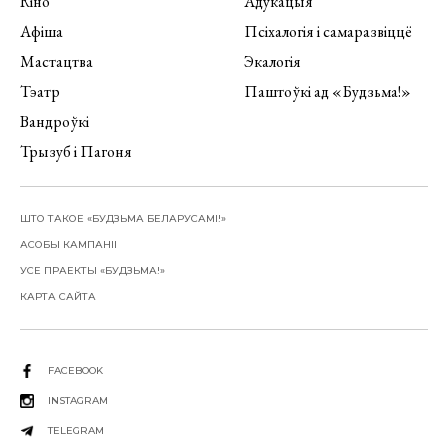
Кіно
Адукацыя
Афіша
Псіхалогія і самаразвіццё
Мастацтва
Экалогія
Тэатр
Паштоўкі ад «Будзьма!»
Вандроўкі
Трызуб і Пагоня
ШТО ТАКОЕ «БУДЗЬМА БЕЛАРУСАМІ!»
АСОБЫ КАМПАНІІ
УСЕ ПРАЕКТЫ «БУДЗЬМА!»
КАРТА САЙТА
FACEBOOK
INSTAGRAM
TELEGRAM