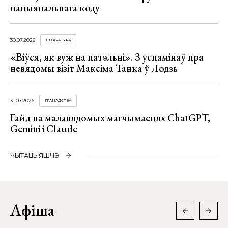
нацыянальнага коду
30.07.2026
ЛІТАРАТУРА
«Віўся, як вуж на патэльні». З успамінаў пра
невядомы візіт Максіма Танка ў Лодзь
31.07.2026
ГРАМАДСТВА
Гайд па малавядомых магчымасцях ChatGPT,
Gemini і Claude
ЧЫТАЦЬ ЯШЧЭ
Афіша