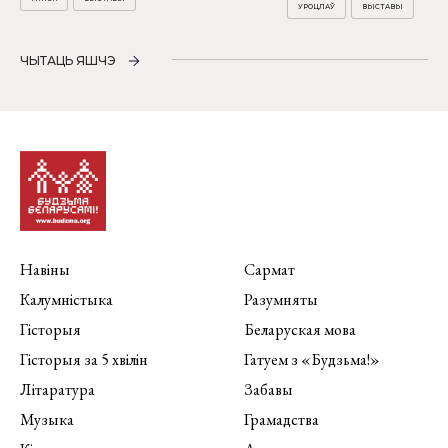
УРОЦЛАЎ
ВЫСТАВЫ
ЧЫТАЦЬ ЯШЧЭ
Навіны
Сармат
Калумністыка
Разумняты
Гісторыя
Беларуская мова
Гісторыя за 5 хвілін
Гатуем з «Будзьма!»
Літаратура
Забавы
Музыка
Грамадства