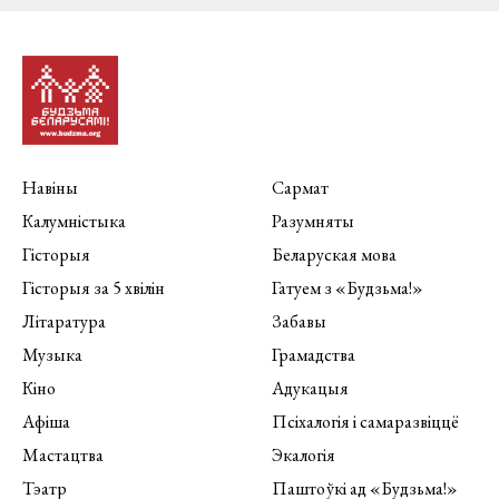
Навіны
Сармат
Калумністыка
Разумняты
Гісторыя
Беларуская мова
Гісторыя за 5 хвілін
Гатуем з «Будзьма!»
Літаратура
Забавы
Музыка
Грамадства
Кіно
Адукацыя
Афіша
Псіхалогія і самаразвіццё
Мастацтва
Экалогія
Тэатр
Паштоўкі ад «Будзьма!»