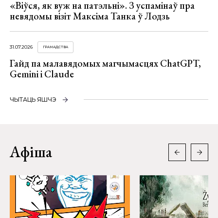
«Віўся, як вуж на патэльні». З успамінаў пра
невядомы візіт Максіма Танка ў Лодзь
31.07.2026
ГРАМАДСТВА
Гайд па малавядомых магчымасцях ChatGPT,
Gemini і Claude
ЧЫТАЦЬ ЯШЧЭ
Афіша