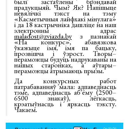
былі застаўлены брэндавай
прадукцыяй. Чым? Як? Напішыце
невялічкі тэкст на тэму
«Касметычныя лайфхакі мінулага»
і да 18 кастрычніка дашліце на наш
электронны адрас
maladost@zviazda.by
з пазнакай
«На конкурс», абавязкова
ўкажыце імя, імя па бацьку,
прозвішча і ўзрост. Творы–
пераможцы будуць надрукаваны на
нашых старонках, а аўтары–
пераможцы атрымаюць прызы.
Да конкурсных работ
патрабаванняў мала: адпаведнасць
тэме, адпаведнасць аб’ёму (2500–
6500 знакаў), лёгкасць,
крэатыўнасць і яркасць тэксту.
Чакаем.