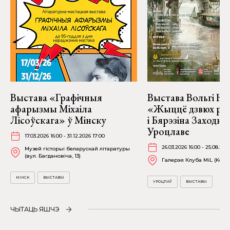
Выстава «Графічныя
Выстава Вольгі На
афарызмы Міхаіла
«Жыццё дзвюх рэк
Лісоўскага» ў Мінску
і Бярэзіна Заходня
Уроцлаве
17.03.2026 16:00 - 31.12.2026 17:00
26.03.2026 16:00 - 25.08.202
Музей гісторыі беларускай літаратуры
(вул. Багдановіча, 13)
Галерэя Клуба MiL (Kościu
МІНСК
ВЫСТАВЫ
УРОЦЛАЎ
ВЫСТАВЫ
ЧЫТАЦЬ ЯШЧЭ