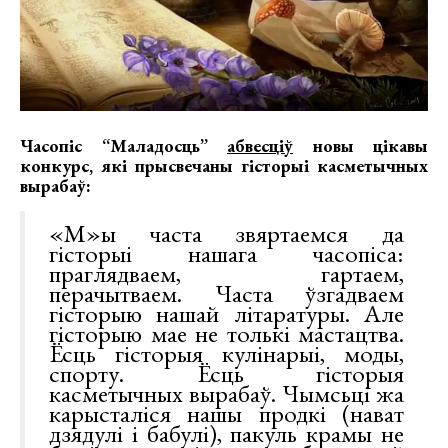
Часопіс “Маладосць”
абвесціў
новы цікавы
конкурс, які прысвечаны гісторыі касметычных
вырабаў:
«М»ы часта звяртаемся да
гісторыі нашага часопіса:
праглядваем, гартаем,
перачытваем. Часта ўзгадваем
гісторыю нашай літаратуры. Але
гісторыю мае не толькі мастацтва.
Ёсць гісторыя кулінарыі, моды,
спорту. Ёсць гісторыя
касметычных вырабаў. Чымсьці жа
карысталіся нашы продкі (нават
дзядулі і бабулі), пакуль крамы не