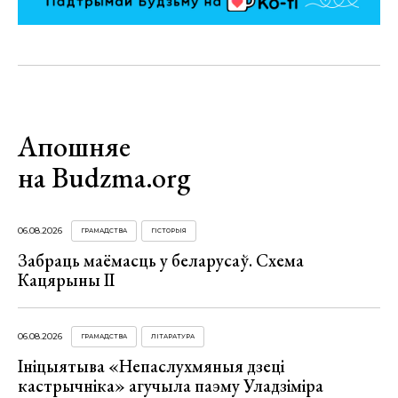
Апошняе
на Budzma.org
06.08.2026
ГРАМАДСТВА
ГІСТОРЫЯ
Забраць маёмасць у беларусаў. Схема
Кацярыны ІІ
06.08.2026
ГРАМАДСТВА
ЛІТАРАТУРА
Ініцыятыва «Непаслухмяныя дзеці
кастрычніка» агучыла паэму Уладзіміра