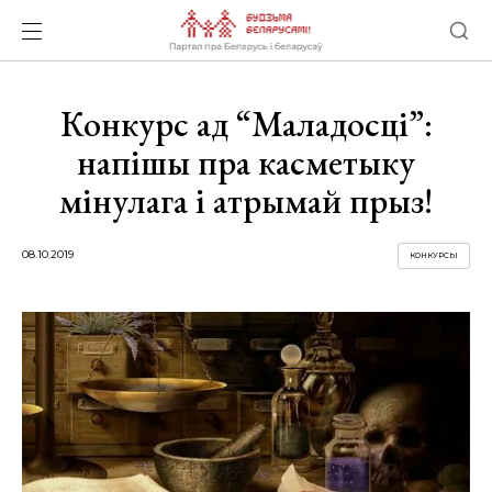
Конкурс ад “Маладосці”:
напішы пра касметыку
мінулага і атрымай прыз!
08.10.2019
КОНКУРСЫ