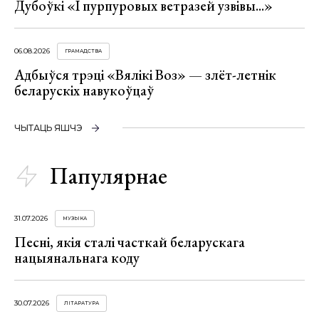
Дубоўкі «І пурпуровых ветразей узвівы...»
06.08.2026
ГРАМАДСТВА
Адбыўся трэці «Вялікі Воз» — злёт-летнік
беларускіх навукоўцаў
ЧЫТАЦЬ ЯШЧЭ
Папулярнае
31.07.2026
МУЗЫКА
Песні, якія сталі часткай беларускага
нацыянальнага коду
30.07.2026
ЛІТАРАТУРА