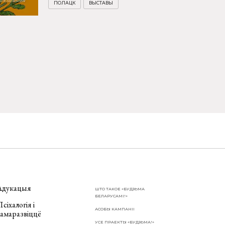
ПОЛАЦК
ВЫСТАВЫ
Адукацыя
ШТО ТАКОЕ «БУДЗЬМА
БЕЛАРУСАМІ!»
сіхалогія і
АСОБЫ КАМПАНІІ
самаразвіццё
УСЕ ПРАЕКТЫ «БУДЗЬМА!»