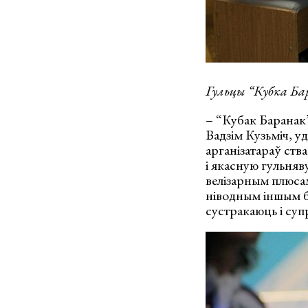
Гульцы “Кубка Бар
– “Кубак Баранак”
Вадзім Кузьміч, у
арганізатараў ств
і якасную гульняв
велізарным плюсам
ніводным іншым б
сустракаюць і суп