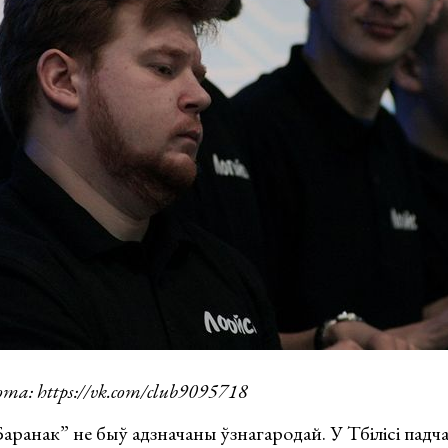
та: https://vk.com/club9095718
аранак” не быў адзначаны ўзнагародай. У Тбілісі падч