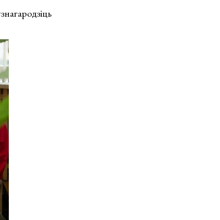
узнагародзіць