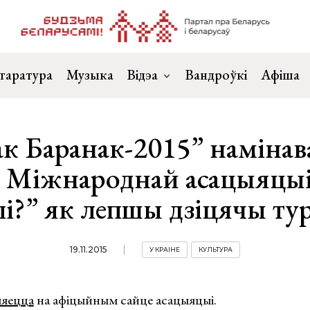
таратура
Музыка
Відэа
Вандроўкі
Афіша
к Баранак-2015” намінав
 Міжнароднай асацыяцы
лі?” як лепшы дзіцячы тур
19.11.2015
У КРАІНЕ
КУЛЬТУРА
ляецца
на афіцыйным сайце асацыяцыі.