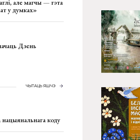
глі, але магчы — гэта
ват у думках»
значаць Дзень
ЧЫТАЦЬ ЯШЧЭ
га нацыянальнага коду