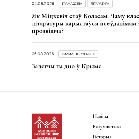
04.08.2026
ГРАМАДСТВА
ЛІТАРАТУРА
Як Міцкевіч стаў Коласам. Чаму клас
літаратуры карыстаўся псеўданімам 
прозвішча?
05.08.2026
«МАМА, НЕ ЖУРЫСЯ!»
Залегчы на дно ў Крыме
Навіны
Калумністыка
Гісторыя