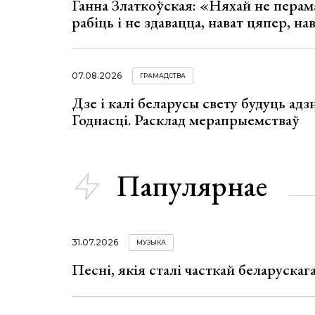
Ганна Златкоўская: «Няхай не перама
рабіць і не здавацца, нават цяпер, на
07.08.2026
ГРАМАДСТВА
Дзе і калі беларусы свету будуць ад
Годнасці. Расклад мерапрыемстваў
Папулярнае
31.07.2026
МУЗЫКА
Песні, якія сталі часткай беларуска