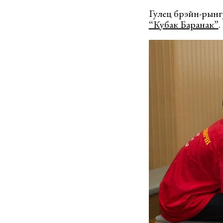
Гулец брэйн-рынг
“Кубак Баранак”
.