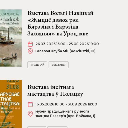
Выстава Вольгі Навіцкай
«Жыццё дзвюх рэк.
Бярэзіна і Бярэзіна
Заходняя» ва Уроцлаве
26.03.2026 16:00 - 25.08.2026 19:00
Галерэя Клуба MiL (Kościuszki, 10)
УРОЦЛАЎ
ВЫСТАВЫ
Выстава інсітнага
мастацтва ў Полацку
16.05.2026 10:00 - 31.08.2026 18:00
музей традыцыйнага ручнога
ткацтва Паазер'я (вул. Войкава, 1)