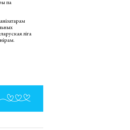
ры па
ганізатарам
альных
ларуская ліга
нірам.