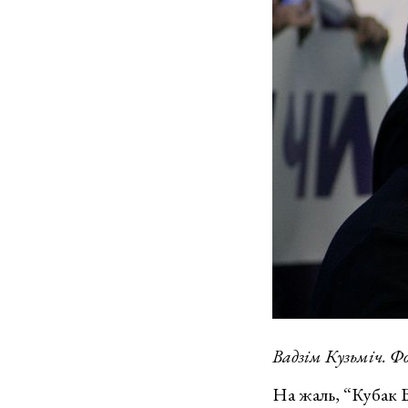
Вадзім Кузьміч. Фо
На жаль, “Кубак Б