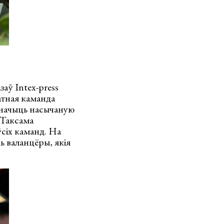
аў Intex-press
датная каманда
дзначыць насычаную
! Таксама
ўсіх каманд. На
 валанцёры, якія