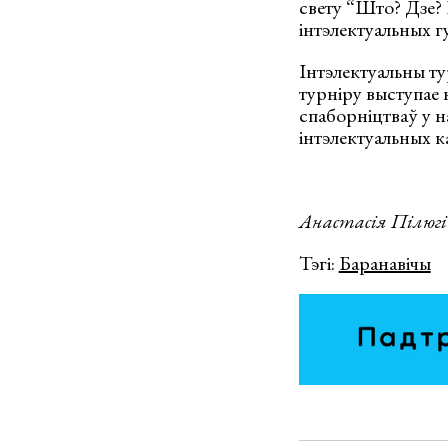
свету “Што? Дзе? 
інтэлектуальных гу
Інтэлектуальны ту
турніру выступае 
спаборніцтваў у н
інтэлектуальных 
Анастасія Пілюгі
Тэгі:
Баранавічы