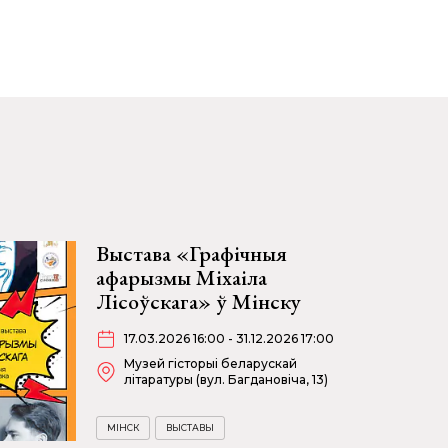
Выстава «Графічныя
афарызмы Міхаіла
Лісоўскага» ў Мінску
17.03.2026 16:00 - 31.12.2026 17:00
Музей гісторыі беларускай
літаратуры (вул. Багдановіча, 13)
МІНСК
ВЫСТАВЫ