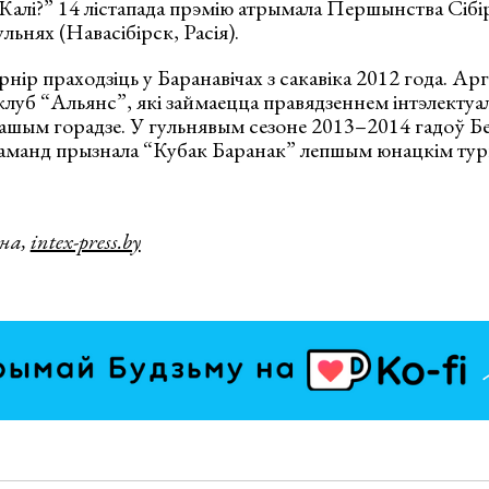
Калі?” 14 лістапада прэмію атрымала Першынства Сібі
льнях (Навасібірск, Расія).
рнір праходзіць у Баранавічах з сакавіка 2012 года. Ар
клуб “Альянс”, які займаецца правядзеннем інтэлекту
ашым горадзе. У гульнявым сезоне 2013–2014 гадоў Бе
каманд прызнала “Кубак Баранак” лепшым юнацкім тур
на,
intex-press.by