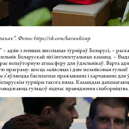
анак”. Фото: https://vk.com/barankicup
 – адзін з лепшых школьных турніраў Беларусі, – расказ
дзельнік Беларускай лігі інтэлектуальных каманд. – Вы
арае непаўторную атмасферу для ўдзельнікаў. Варта а
ую праграму: шэсць заліковых і дзве незаліковыя гульні
 з’яўляецца бясплатнае пражыванне і харчаванне для 
еларускім турніры такога няма. Камандам дапамагаюць
раваджаюць гульцоў падчас правядзення спаборніцтва.