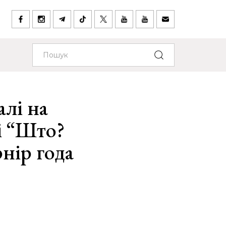
алі на
і “Што?
нір года