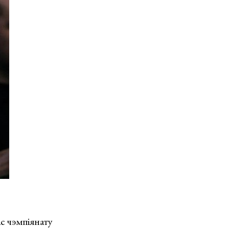
ас чэмпіянату