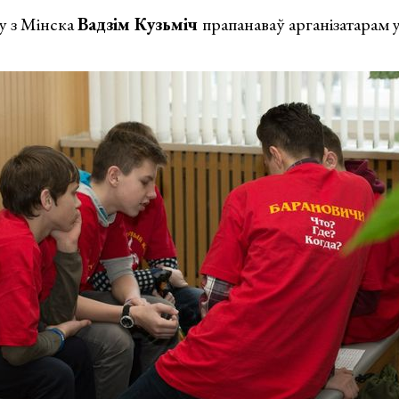
у з Мінска
Вадзім Куз
ь
міч
прапанаваў арганізатарам 