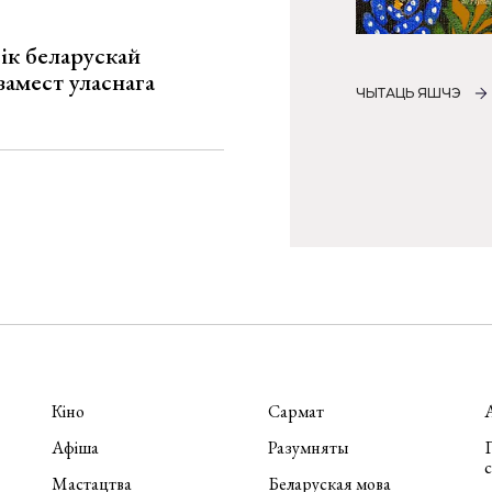
ік беларускай
замест уласнага
ЧЫТАЦЬ ЯШЧЭ
Кіно
Сармат
Афіша
Разумняты
П
Мастацтва
Беларуская мова