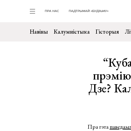
ПРА НАС
ПАДТРЫМАЙ «БУДЗЬМУ»
Навіны
Калумністыка
Гісторыя
Лі
“Куба
прэмію
Дзе? Ка
Пра гэта
паведам