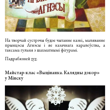
На творчай сустрэчы будзе чытанне казкі, маляванне
прынцэсы Агнэсы і яе казачнага каралеўства, а
таксама гульня з шахматнымі фігурамі.
Падрабязней
тут
.
Майстар-клас «Выцінанка. Калядны дэкор»
у Мінску