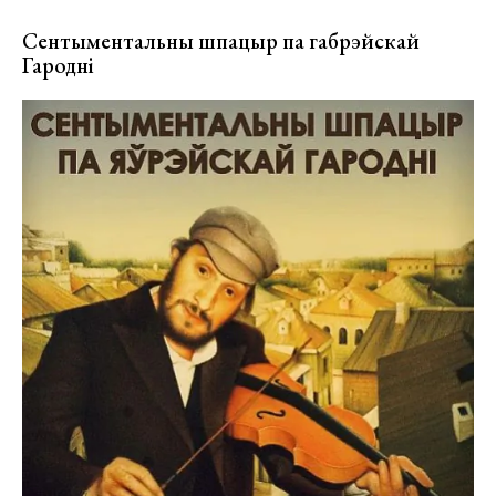
Сентыментальны шпацыр па габрэйскай
Гародні