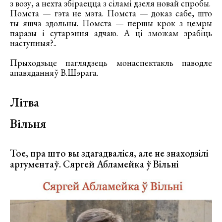
з возу, а нехта збіраецца з сіламі дзеля новай спробы.
Помста — гэта не мэта. Помста — доказ сабе, што
ты яшчэ здольны. Помста — першы крок з цемры
паразы і сутарэння адчаю. А ці зможам зрабіць
наступныя?..
Прыходзьце паглядзець монаспектакль паводле
апавяданняў В.Шэрага.
Літва
Вільня
Тое, пра што вы здагадваліся, але не знаходзілі
аргументаў. Сяргей Абламейка ў Вільні