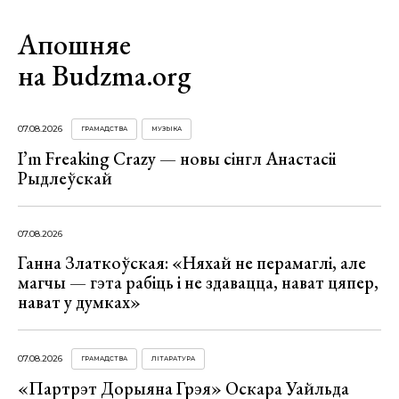
Апошняе
на Budzma.org
07.08.2026
ГРАМАДСТВА
МУЗЫКА
I’m Freaking Crazy — новы сінгл Анастасіі
Рыдлеўскай
07.08.2026
Ганна Златкоўская: «Няхай не перамаглі, але
магчы — гэта рабіць і не здавацца, нават цяпер,
нават у думках»
07.08.2026
ГРАМАДСТВА
ЛІТАРАТУРА
«Партрэт Дорыяна Грэя» Оскара Уайльда