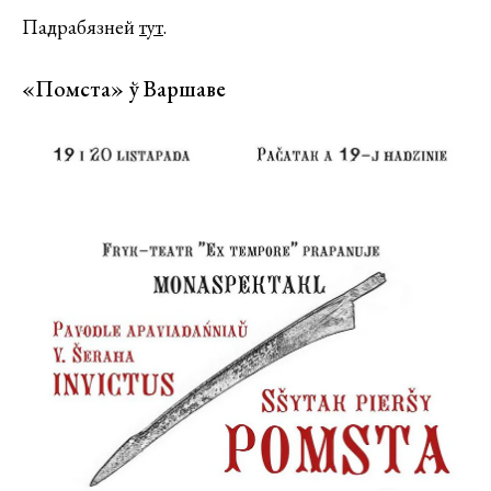
Падрабязней
тут
.
«Помста» ў Варшаве