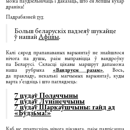
можа паўдзельнічаць і даказаць, што ён лепшы кухар
драніка!
Падрабязней
тут
.
Больш беларускіх падзеяў шукайце
ў нашай
Афішы
.
Калі сярод прапанаваных варыянтаў не знайшлося
нічога па душы, раім выправіцца ў вандроўку
па Беларусі. Скласці цікавы маршрут дапаможа
наша рубрыка
«Вандруем разам»
.
Вось,
да пракладу, некалькі магчымых варыянтаў, куды
варта з’ездзіць і што паглядзець:
7 цудаў Полаччыны
7 цудаў Лунінеччыны
7 цудаў Шаркаўшчыны: гайд ад
«Будзьма!»
Каб не прапусціць нічога цікавага, раім падпісацца