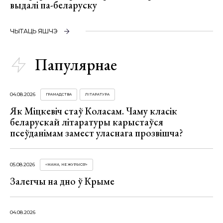
выдалі па-беларуску
ЧЫТАЦЬ ЯШЧЭ
Папулярнае
04.08.2026
ГРАМАДСТВА
ЛІТАРАТУРА
Як Міцкевіч стаў Коласам. Чаму класік
беларускай літаратуры карыстаўся
псеўданімам замест уласнага прозвішча?
05.08.2026
«МАМА, НЕ ЖУРЫСЯ!»
Залегчы на дно ў Крыме
04.08.2026