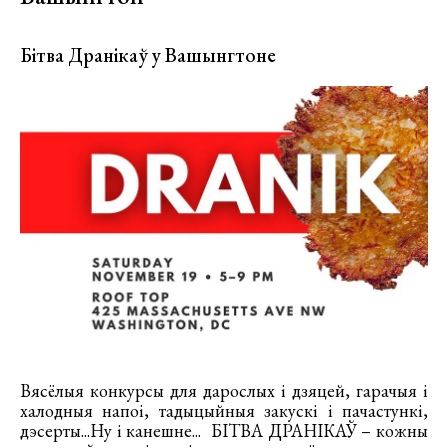
Бітва Дранікаў у Вашынгтоне
Вясёлыя конкурсы для дарослых і дзяцей, гарачыя і
халодныя напоі, тадыцыйныя закускі і пачастункі,
дэсерты...Ну і канешне...
БІТВА ДРАНІКАЎ – кожны