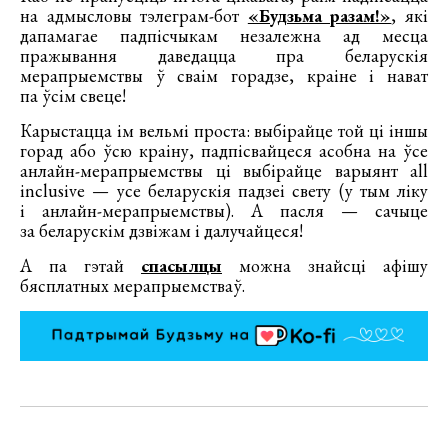
на адмысловы тэлеграм-бот
«Будзьма разам!»
, які
дапамагае падпісчыкам незалежна ад месца
пражывання даведацца пра беларускія
мерапрыемствы ў сваім горадзе, краіне і нават
па ўсім свеце!
Карыстацца ім вельмі проста: выбірайце той ці іншы
горад або ўсю краіну, падпісвайцеся асобна на ўсе
анлайн-мерапрыемствы ці выбірайце варыянт all
inclusive — усе беларускія падзеі свету (у тым ліку
і анлайн-мерапрыемствы). А пасля — сачыце
за беларускім дзвіжам і далучайцеся!
А па гэтай
спасылцы
можна знайсці афішу
бясплатных мерапрыемстваў.