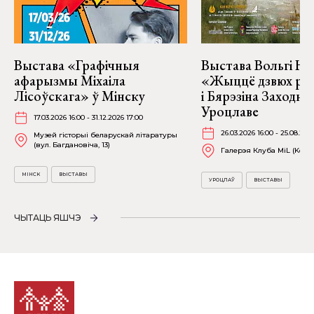
Выстава «Графічныя
Выстава Вольгі На
афарызмы Міхаіла
«Жыццё дзвюх рэк
Лісоўскага» ў Мінску
і Бярэзіна Заходня
Уроцлаве
17.03.2026 16:00 - 31.12.2026 17:00
26.03.2026 16:00 - 25.08.202
Музей гісторыі беларускай літаратуры
(вул. Багдановіча, 13)
Галерэя Клуба MiL (Kościu
МІНСК
ВЫСТАВЫ
УРОЦЛАЎ
ВЫСТАВЫ
ЧЫТАЦЬ ЯШЧЭ