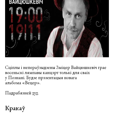
Сціплы і непераўзыдзены Зміцер Вайцюшкевіч грае
восеньскі лямпавы канцэрт толькі для сваіх
у Познані. Будзе прэзентацыя новага
альбома «Вецер».
Падрабязней
тут
.
Кракаў