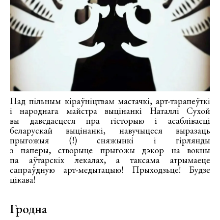
Пад пільным кіраўніцтвам мастачкі, арт-тэрапеўткі
і народнага майстра выцінанкі Наталлі Сухой
вы даведаецеся пра гісторыю і асаблівасці
беларускай выцінанкі, навучыцеся выразаць
прыгожыя (!) сняжынкі і гірлянды
з паперы, створыце прыгожы дэкор на вокны
па аўтарскіх лекалах, а таксама атрымаеце
сапраўдную арт-медытацыю! Прыходзьце! Будзе
цікава!
Гродна