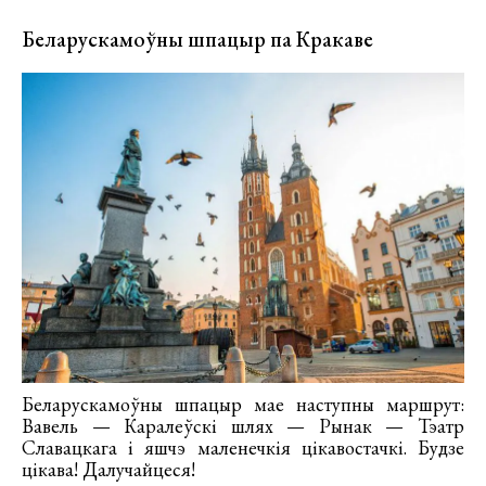
Беларускамоўны шпацыр па Кракаве
Беларускамоўны шпацыр мае наступны маршрут:
Вавель — Каралеўскі шлях — Рынак — Тэатр
Славацкага і яшчэ маленечкія цікавостачкі. Будзе
цікава! Далучайцеся!