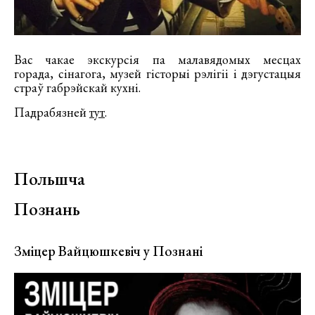
Вас чакае экскурсія па малавядомых месцах
горада, сінагога, музей гісторыі рэлігіі і дэгустацыя
страў габрэйскай кухні.
Падрабязней
тут
.
Польшча
Познань
Зміцер Вайцюшкевіч у Познані