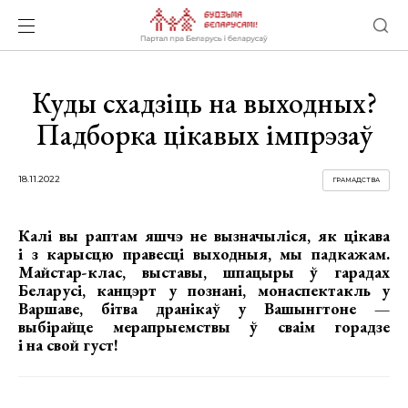
Куды схадзіць на выходных?
Падборка цікавых імпрэзаў
18.11.2022
ГРАМАДСТВА
Калі вы раптам яшчэ не вызначыліся, як цікава
і з карысцю правесці выходныя, мы падкажам.
Майстар-клас, выставы, шпацыры ў гарадах
Беларусі, канцэрт у познані, монаспектакль у
Варшаве, бітва дранікаў у Вашынгтоне —
выбірайце мерапрыемствы ў сваім горадзе
і на свой густ!