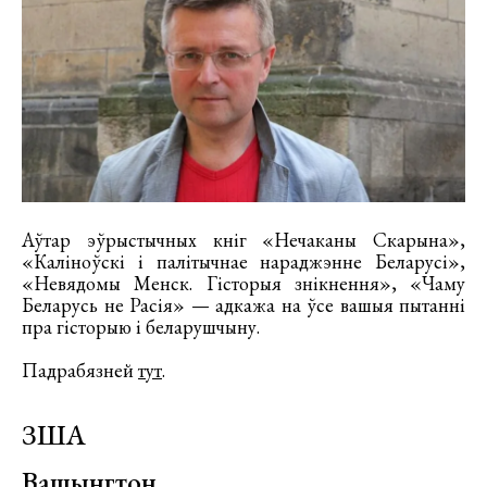
Аўтар эўрыстычных кніг «Нечаканы Скарына»,
«Каліноўскі і палітычнае нараджэнне Беларусі»,
«Невядомы Менск. Гісторыя знікнення», «Чаму
Беларусь не Расія» — адкажа на ўсе вашыя пытанні
пра гісторыю і беларушчыну.
Падрабязней
тут
.
ЗША
Вашынгтон