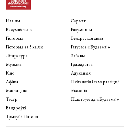
Навіны
Сармат
Калумністыка
Разумняты
Гісторыя
Беларуская мова
Гісторыя за 5 хвілін
Гатуем з «Будзьма!»
Літаратура
Забавы
Музыка
Грамадства
Кіно
Адукацыя
Афіша
Псіхалогія і самаразвіццё
Мастацтва
Экалогія
Тэатр
Паштоўкі ад «Будзьма!»
Вандроўкі
Трызуб і Пагоня