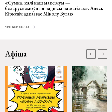
«Сумна, калі наш максімум —
беларускамоўныя надпісы на магілах». Алесь
Кіркевіч адказвае Міколу Бугаю
ЧЫТАЦЬ ЯШЧЭ
Афіша