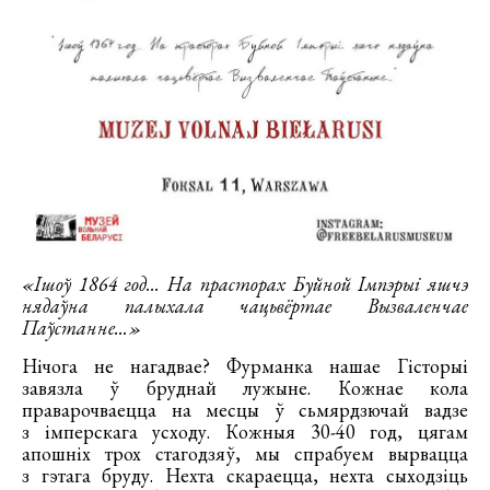
«Ішоў 1864 год... На прасторах Буйной Імпэрыі яшчэ
нядаўна палыхала чацьвёртае Вызваленчае
Паўстанне...»
Нічога не нагадвае? Фурманка нашае Гісторыі
завязла ў бруднай лужыне. Кожнае кола
праварочваецца на месцы ў сьмярдзючай вадзе
з імперскага усходу. Кожныя 30-40 год, цягам
апошніх трох стагодзяў, мы спрабуем вырвацца
з гэтага бруду. Нехта скараецца, нехта сыходзіць