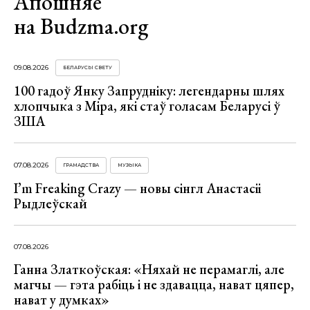
Апошняе
на Budzma.org
09.08.2026
БЕЛАРУСЫ СВЕТУ
100 гадоў Янку Запрудніку: легендарны шлях
хлопчыка з Міра, які стаў голасам Беларусі ў
ЗША
07.08.2026
ГРАМАДСТВА
МУЗЫКА
I’m Freaking Crazy — новы сінгл Анастасіі
Рыдлеўскай
07.08.2026
Ганна Златкоўская: «Няхай не перамаглі, але
магчы — гэта рабіць і не здавацца, нават цяпер,
нават у думках»