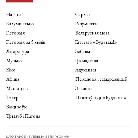
Навіны
Сармат
Калумністыка
Разумняты
Гісторыя
Беларуская мова
Гісторыя за 5 хвілін
Гатуем з «Будзьма!»
Літаратура
Забавы
Музыка
Грамадства
Кіно
Адукацыя
Афіша
Псіхалогія і самаразвіццё
Мастацтва
Экалогія
Тэатр
Паштоўкі ад «Будзьма!»
Вандроўкі
Трызуб і Пагоня
ШТО ТАКОЕ «БУДЗЬМА БЕЛАРУСАМІ!»