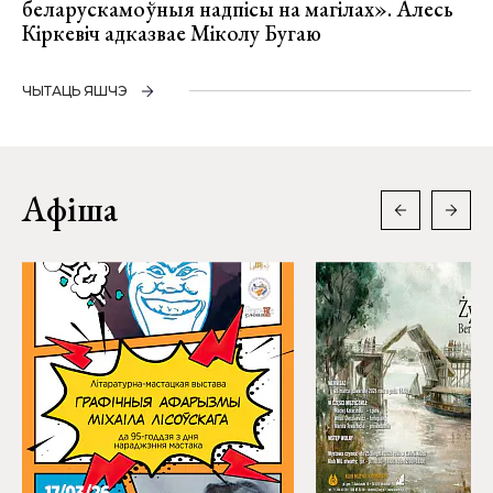
беларускамоўныя надпісы на магілах». Алесь
Кіркевіч адказвае Міколу Бугаю
ЧЫТАЦЬ ЯШЧЭ
Афіша