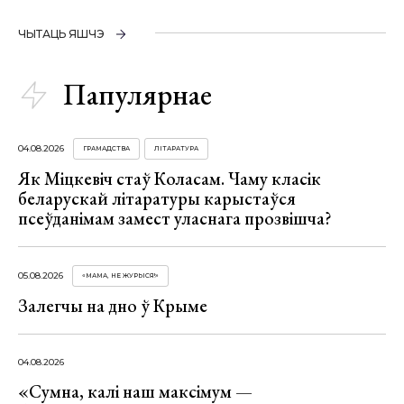
ЧЫТАЦЬ ЯШЧЭ
Папулярнае
04.08.2026
ГРАМАДСТВА
ЛІТАРАТУРА
Як Міцкевіч стаў Коласам. Чаму класік
беларускай літаратуры карыстаўся
псеўданімам замест уласнага прозвішча?
05.08.2026
«МАМА, НЕ ЖУРЫСЯ!»
Залегчы на дно ў Крыме
04.08.2026
«Сумна, калі наш максімум —