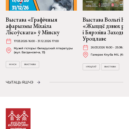
Выстава «Графічныя
Выстава Вольгі На
афарызмы Міхаіла
«Жыццё дзвюх рэк
Лісоўскага» ў Мінску
і Бярэзіна Заходня
Уроцлаве
17.03.2026 16:00 - 31.12.2026 17:00
26.03.2026 16:00 - 25.08.202
Музей гісторыі беларускай літаратуры
(вул. Багдановіча, 13)
Галерэя Клуба MiL (Kościu
МІНСК
ВЫСТАВЫ
УРОЦЛАЎ
ВЫСТАВЫ
ЧЫТАЦЬ ЯШЧЭ