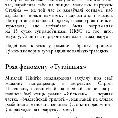
час, зарабляла сабе на жыццё, малюючы партрэты
Сталіна — на той час іх замаўлялі сотнямі, каб
аздабляць новыя камітэты, падкамітэты і камісіі.
Партрэт яна выканала і аддала, і нават грошы нібыта
атрымала, але неўзабаве была затрыманая
на 15 сутак супрацоўнікамі НКУС за тое, што,
маўляў, Сталін на партрэце меў «злы выраз твару».
Падобных показак у рамане сабраная процьма.
І ў кожнай чорны гумар адцяняе вялікую трагедыю.
Рэха феномену «Тутэйшых»
Мікалай Пінігін неаднаразова заяўляў пра сваё
жаданне папрацаваць з творчасцю Сяргея
Пясецкага, пастаноўкай на вялікай сцэне тэатра
павінен быў стаць раман «Яблычак» — першая
частка «Зладзейскай трылогіі», напісанай па слядах
разбойнага менскага юнацтва (усе кнігі даступныя
ў перакладзе на беларускую мову).