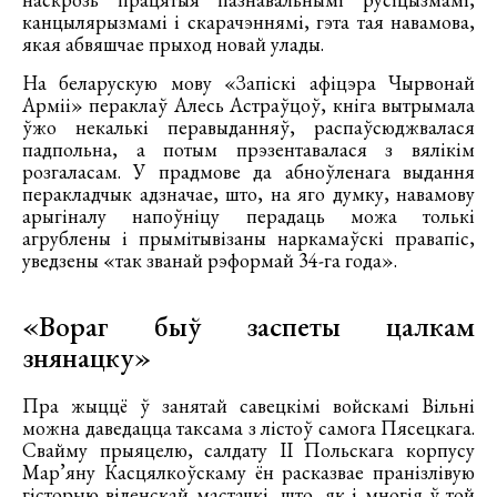
канцылярызмамі і скарачэннямі, гэта тая навамова,
якая абвяшчае прыход новай улады.
На беларускую мову «Запіскі афіцэра Чырвонай
Арміі» пераклаў Алесь Астраўцоў, кніга вытрымала
ўжо некалькі перавыданняў, распаўсюджвалася
падпольна, а потым прэзентавалася з вялікім
розгаласам. У прадмове да абноўленага выдання
перакладчык адзначае, што, на яго думку, навамову
арыгіналу напоўніцу перадаць можа толькі
агрублены і прымітывізаны наркамаўскі правапіс,
уведзены «так званай рэформай 34-га года».
«Вораг быў заспеты цалкам
знянацку»
Пра жыццё ў занятай савецкімі войскамі Вільні
можна даведацца таксама з лістоў самога Пясецкага.
Свайму прыяцелю, салдату ІІ Польскага корпусу
Мар’яну Касцялкоўскаму ён расказвае пранізлівую
гісторыю віленскай мастачкі, што, як і многія ў той