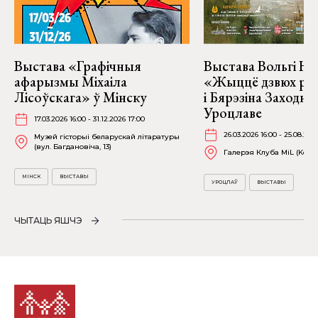
Выстава «Графічныя
Выстава Вольгі На
афарызмы Міхаіла
«Жыццё дзвюх рэк
Лісоўскага» ў Мінску
і Бярэзіна Заходня
Уроцлаве
17.03.2026 16:00 - 31.12.2026 17:00
26.03.2026 16:00 - 25.08.202
Музей гісторыі беларускай літаратуры
(вул. Багдановіча, 13)
Галерэя Клуба MiL (Kościu
МІНСК
ВЫСТАВЫ
УРОЦЛАЎ
ВЫСТАВЫ
ЧЫТАЦЬ ЯШЧЭ