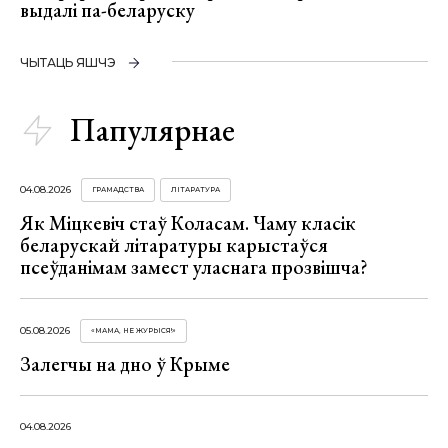
выдалі па-беларуску
ЧЫТАЦЬ ЯШЧЭ
Папулярнае
04.08.2026
ГРАМАДСТВА
ЛІТАРАТУРА
Як Міцкевіч стаў Коласам. Чаму класік
беларускай літаратуры карыстаўся
псеўданімам замест уласнага прозвішча?
05.08.2026
«МАМА, НЕ ЖУРЫСЯ!»
Залегчы на дно ў Крыме
04.08.2026