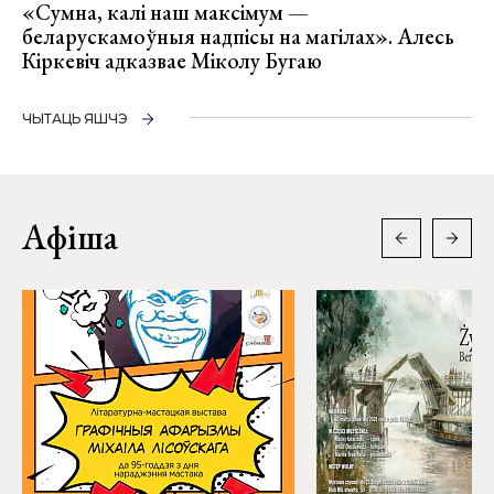
«Сумна, калі наш максімум —
беларускамоўныя надпісы на магілах». Алесь
Кіркевіч адказвае Міколу Бугаю
ЧЫТАЦЬ ЯШЧЭ
Афіша