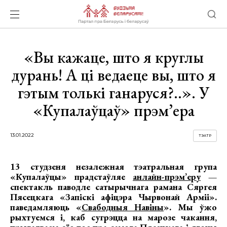
«Вы кажаце, што я круглы
дурань! А ці ведаеце вы, што я
гэтым толькі ганаруся?..». У
«Купалаўцаў» прэм’ера
13.01.2022
ТЭАТР
13 студзеня незалежная тэатральная група
«Купалаўцы» прадстаўляе
анлайн-прэм’еру
—
спектакль паводле сатырычнага рамана Сяргея
Пясецкага «Запіскі афіцэра Чырвонай Арміі».
паведамляюць «
Свабодныя Навіны
». Мы ўжо
рыхтуемся і, каб сугрэцца на марозе чакання,