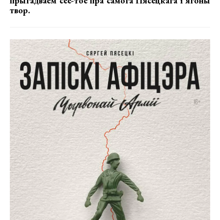
прыгадваем сёе-тое пра самога Пясецкага і ягоны
твор.