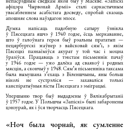
непасрэдным сведкам якой быў у Маскве. «Запіскі
афіцэра Чырвонай Арміі» сталі саркастычным
увасабленнем асабістага досведу, спробай сказаць
апошняе слова наўздагон эпосе.
Думка напісаць падобную сатыру ўзнікла
ў Пясецкага яшчэ ў 1940 годзе, ёсць меркаванне,
што ў галоўнага героя быў рэальны прататып —
пецярбургскі жаўнер з вайсковай сям’і, з якім
Пясецкі пазнаёміўся акурат у той час і моцна
ўразіўся. Працаваць з тэкстам пісьменнік пачаў
у 1946 годзе — ужо далёка ад сваякоў і родных
мясцін, а скончыў у 1948. Сям’я пісьменніка таксама
была вымушана з’ехаць з Віленшчыны, яны больш
ніколі не сустрэліся — захаваліся толькі
канспіратыўныя лісты Пясецкага з эміграцыі.
Упершыню твор быў выдадзены ў Вялікабрытаніі
ў 1957 годзе. У Польшчы «Запіскі» былі забаронены
цэнзурай, як і ўся творчасць Пясецкага.
«Ноч была чорнай, як сумленне