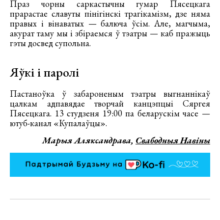
Праз чорны саркастычны гумар Пясецкага
прарастае славуты пінігінскі трагікамізм, дзе няма
правых і вінаватых — балюча ўсім. Але, магчыма,
акурат таму мы і збіраемся ў тэатры — каб пражыць
гэты досвед супольна.
Яўкі і паролі
Пастаноўка ў забароненым тэатры выгнаннікаў
цалкам адпавядае творчай канцэпцыі Сяргея
Пясецкага. 13 студзеня 19:00 па беларускім часе —
ютуб-канал «Купалаўцы».
Марыя Аляксандрава,
Свабодныя Навіны