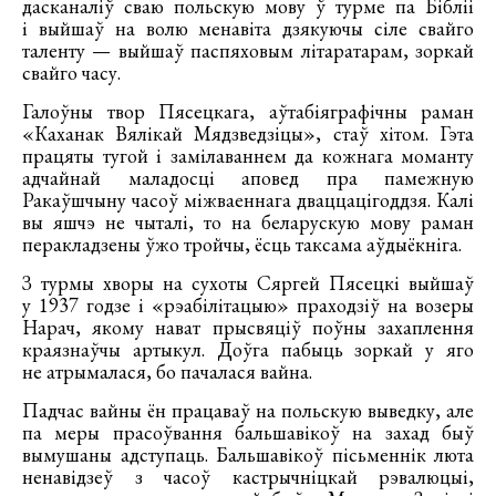
дасканаліў сваю польскую мову ў турме па Бібліі
і выйшаў на волю менавіта дзякуючы сіле свайго
таленту — выйшаў паспяховым літаратарам, зоркай
свайго часу.
Галоўны твор Пясецкага, аўтабіяграфічны раман
«Каханак Вялікай Мядзведзіцы», стаў хітом. Гэта
працяты тугой і замілаваннем да кожнага моманту
адчайнай маладосці аповед пра памежную
Ракаўшчыну часоў міжваеннага дваццацігоддзя. Калі
вы яшчэ не чыталі, то на беларускую мову раман
перакладзены ўжо тройчы, ёсць таксама аўдыёкніга.
З турмы хворы на сухоты Сяргей Пясецкі выйшаў
у 1937 годзе і «рэабілітацыю» праходзіў на возеры
Нарач, якому нават прысвяціў поўны захаплення
краязнаўчы артыкул. Доўга пабыць зоркай у яго
не атрымалася, бо пачалася вайна.
Падчас вайны ён працаваў на польскую выведку, але
па меры прасоўвання бальшавікоў на захад быў
вымушаны адступаць. Бальшавікоў пісьменнік люта
ненавідзеў з часоў кастрычніцкай рэвалюцыі,