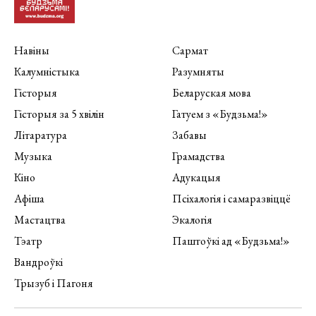
Навіны
Сармат
Калумністыка
Разумняты
Гісторыя
Беларуская мова
Гісторыя за 5 хвілін
Гатуем з «Будзьма!»
Літаратура
Забавы
Музыка
Грамадства
Кіно
Адукацыя
Афіша
Псіхалогія і самаразвіццё
Мастацтва
Экалогія
Тэатр
Паштоўкі ад «Будзьма!»
Вандроўкі
Трызуб і Пагоня