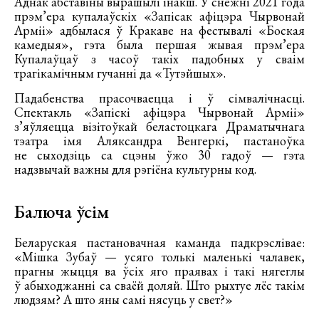
Аднак абставіны вырашылі інакш. У снежні 2021 года
прэм’ера купалаўскіх «Запісак афіцэра Чырвонай
Арміі» адбылася ў Кракаве на фестывалі «Боская
камедыя», гэта была першая жывая прэм’ера
Купалаўцаў з часоў такіх падобных у сваім
трагікамічным гучанні да «Тутэйшых».
Падабенства прасочваецца і ў сімвалічнасці.
Спектакль «Запіскі афіцэра Чырвонай Арміі»
з’яўляецца візітоўкай беластоцкага Драматычнага
тэатра імя Аляксандра Венгеркі, пастаноўка
не сыходзіць са сцэны ўжо 30 гадоў — гэта
надзвычай важны для рэгіёна культурны код.
Балюча ўсім
Беларуская пастановачная каманда падкрэслівае:
«Мішка Зубаў — усяго толькі маленькі чалавек,
прагны жыцця ва ўсіх яго праявах і такі нягеглы
ў абыходжанні са сваёй доляй. Што рыхтуе лёс такім
людзям? А што яны самі нясуць у свет?»