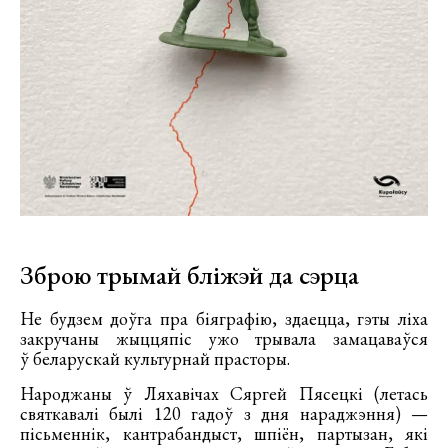
Зброю трымай бліжэй да сэрца
Не будзем доўга пра біяграфію, здаецца, гэты ліха
закручаны жыццяпіс ужо трывала замацаваўся
ў беларускай культурнай прасторы.
Народжаны ў Ляхавічах Сяргей Пясецкі (летась
святкавалі былі 120 гадоў з дня нараджэння) —
пісьменнік, кантрабандыст, шпіён, партызан, які