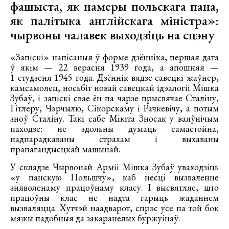
фашыста, як намеры польскага пана,
як палітыка англійскага міністра»:
чырвоны чалавек выходзіць на сцэну
«Запіскі» напісаныя ў форме дзённіка, першая дата
ў якім — 22 верасня 1939 года, а апошняя —
1 студзеня 1945 года. Дзённік вядзе савецкі жаўнер,
камсамолец, носьбіт новай савецкай ідэалогіі Мішка
Зубаў, і запіскі свае ён па чарзе прысвячае Сталіну,
Гітлеру, Чэрчылю, Сікорскаму і Рачкевічу, а потым
зноў Сталіну. Такі сабе Мікіта Зносак у ваяўнічым
паходзе: не здольны думаць самастойна,
падпарадкаваны страхам і выхаваны
прапагандысцкай машынай.
У складзе Чырвонай Арміі Мішка Зубаў уваходзіць
«у панскую Польшчу», каб несці вызваленне
зняволенаму працоўнаму класу. І высвятляе, што
працоўны клас не надта гарыць жаданнем
вызваляцца. Хутчэй наадварот, спрэс усе па той бок
мяжы падобныя да закаранелых буржуінаў.