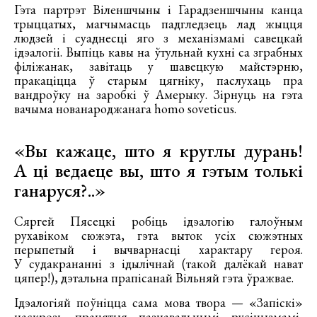
Гэта партрэт Віленшчыны і Гарадзеншчыны канца
трыццатых, магчымасць падгледзець лад жыцця
людзей і суаднесці яго з механізмамі савецкай
ідэалогіі. Выпіць кавы на ўтульнай кухні са зграбных
філіжанак, завітаць у шавецкую майстэрню,
пракаціцца ў старым цягніку, паслухаць пра
вандроўку на заробкі ў Амерыку. Зірнуць на гэта
вачыма нованароджанага homo soveticus.
«Вы кажаце, што я круглы дурань!
А ці ведаеце вы, што я гэтым толькі
ганаруся?..»
Сяргей Пясецкі робіць ідэалогію галоўным
рухавіком сюжэта, гэта выток усіх сюжэтных
перыпетый і вычварнасці характару героя.
У судакрананні з ідылічнай (такой далёкай нават
цяпер!), дэтальна прапісанай Вільняй гэта ўражвае.
Ідэалогіяй поўніцца сама мова твора — «Запіскі»
наскрозь працятыя пазнавальнымі русіцызмамі,