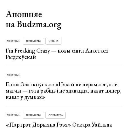
Апошняе
на Budzma.org
07.08.2026
ГРАМАДСТВА
МУЗЫКА
I’m Freaking Crazy — новы сінгл Анастасіі
Рыдлеўскай
07.08.2026
Ганна Златкоўская: «Няхай не перамаглі, але
магчы — гэта рабіць і не здавацца, нават цяпер,
нават у думках»
07.08.2026
ГРАМАДСТВА
ЛІТАРАТУРА
«Партрэт Дорыяна Грэя» Оскара Уайльда