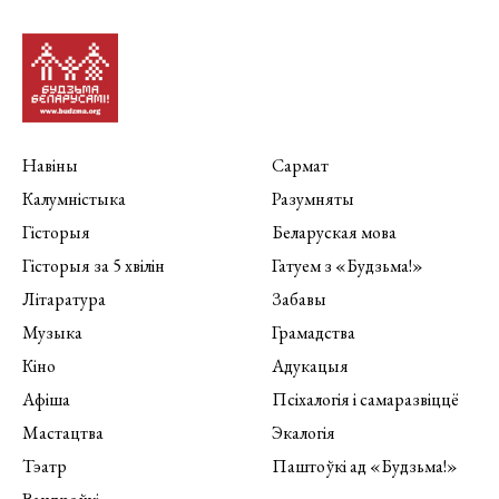
Навіны
Сармат
Калумністыка
Разумняты
Гісторыя
Беларуская мова
Гісторыя за 5 хвілін
Гатуем з «Будзьма!»
Літаратура
Забавы
Музыка
Грамадства
Кіно
Адукацыя
Афіша
Псіхалогія і самаразвіццё
Мастацтва
Экалогія
Тэатр
Паштоўкі ад «Будзьма!»