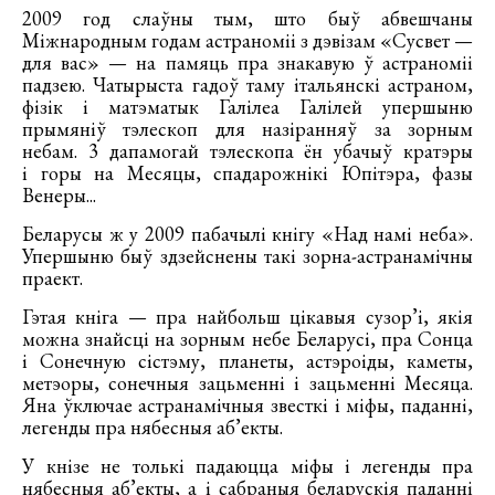
2009 год слаўны тым, што быў абвешчаны
Міжнародным годам астраноміі з дэвізам «Сусвет —
для вас» — на памяць пра знакавую ў астраноміі
падзею. Чатырыста гадоў таму італьянскі астраном,
фізік і матэматык Галілеа Галілей упершыню
прымяніў тэлескоп для назіранняў за зорным
небам. 3 дапамогай тэлескопа ён убачыў кратэры
і горы на Месяцы, спадарожнікі Юпітэра, фазы
Венеры...
Беларусы ж у 2009 пабачылі кнігу «Над намі неба».
Упершыню быў здзейснены такі зорна-астранамічны
праект.
Гэтая кніга — пра найбольш цікавыя сузор’і, якія
можна знайсці на зорным небе Беларусі, пра Сонца
і Сонечную сістэму, планеты, астэроіды, каметы,
метэоры, сонечныя зацьменні і зацьменні Месяца.
Яна ўключае астранамічныя звесткі і міфы, паданні,
легенды пра нябесныя аб’екты.
У кнізе не толькі падаюцца міфы і легенды пра
нябесныя аб’екты, а і сабраныя беларускія паданні