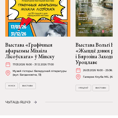
Выстава «Графічныя
Выстава Вольгі На
афарызмы Міхаіла
«Жыццё дзвюх рэк
Лісоўскага» ў Мінску
і Бярэзіна Заходня
Уроцлаве
17.03.2026 16:00 - 31.12.2026 17:00
26.03.2026 16:00 - 25.08.202
Музей гісторыі беларускай літаратуры
(вул. Багдановіча, 13)
Галерэя Клуба MiL (Kościu
МІНСК
ВЫСТАВЫ
УРОЦЛАЎ
ВЫСТАВЫ
ЧЫТАЦЬ ЯШЧЭ