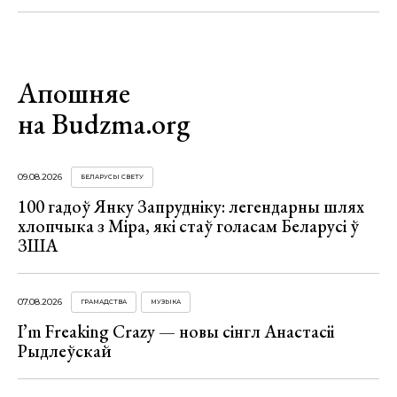
Апошняе
на Budzma.org
09.08.2026
БЕЛАРУСЫ СВЕТУ
100 гадоў Янку Запрудніку: легендарны шлях
хлопчыка з Міра, які стаў голасам Беларусі ў
ЗША
07.08.2026
ГРАМАДСТВА
МУЗЫКА
I’m Freaking Crazy — новы сінгл Анастасіі
Рыдлеўскай