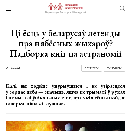
Ці ёсць у беларусаў легенды
пра нябёсных жыхароў?
Падборка кніг па астраноміі
01.12.2022
ЛІТАРАТУРА
ГРАМАДСТВА
Калі вы ходзіце ўнурыўшыся і не ўзіраецеся
ў зорнае неба — значыць, яшчэ не трымалі ў руках
і не чыталі ўнікальных кніг, пра якія сёння пойдзе
гаворка,
піша
«Слушна».