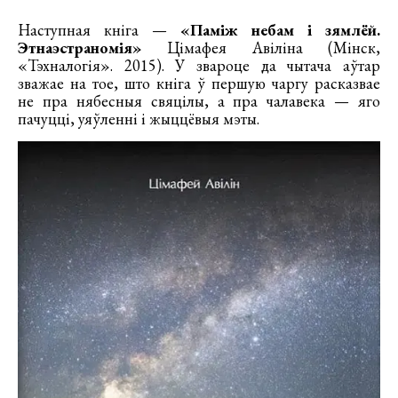
Наступная кніга —
«Паміж небам і зямлёй.
Этнаэстраномія»
Цімафея Авіліна (Мінск,
«Тэхналогія». 2015). У звароце да чытача аўтар
зважае на тое, што кніга ў першую чаргу расказвае
не пра нябесныя свяцілы, а пра чалавека — яго
пачуцці, уяўленні і жыццёвыя мэты.