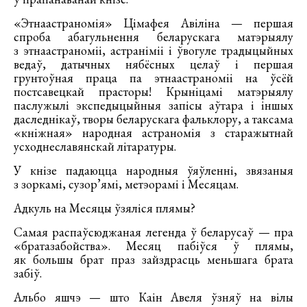
«Этнаастраномія» Цімафея Авіліна — першая
спроба абагульнення беларускага матэрыялу
з этнаастраноміі, астраніміі і ўвогуле традыцыйных
ведаў, датычных нябёсных целаў і першая
грунтоўная праца па этнаастраноміі на ўсёй
постсавецкай прасторы! Крыніцамі матэрыялу
паслужылі экспедыцыйныя запісы аўтара і іншых
даследнікаў, творы беларускага фальклору, а таксама
«кніжная» народная астраномія з старажытнай
усходнеславянскай літаратуры.
У кнізе падаюцца народныя ўяўленні, звязаныя
з зоркамі, сузор’ямі, метэорамі і Месяцам.
Адкуль на Месяцы ўзяліся плямы?
Самая распаўсюджаная легенда ў беларусаў — пра
«братазабойства». Месяц пабіўся ў плямы,
як большы брат праз зайздрасць меньшага брата
забіў.
Альбо яшчэ — што Каін Авеля ўзняў на вілы