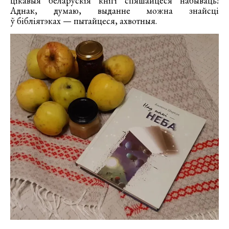
цікавыя беларускія кнігі спяшайцеся набываць!
Аднак, думаю, выданне можна знайсці
ў бібліятэках — пытайцеся, ахвотныя.