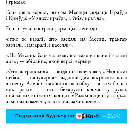
і трымае.
Ёсць яшчэ версія, што на Месяцы сядзяць Праўда
і Крыўда! «У вярху праўда, а ўнізу крыўда».
Ёсць і сучасная трансфармацыя легенды.
«Ужо ж казалі, што заехалі на Месяц, трактар
завязлі, і нагаралі, і насеялі».
«На Месяцы ёсць чалавек, які едзе на кане і валамі
арэ», — абірайце, якой версіі верыць!
«Этнаастраномія» — выданне навуковае, «Над намі
неба» — папулярнае выданне для шырокага кола
чытачоў. Але кожная кніга паасобку — а тым больш
яны разам — гэта беларускі космас у руках
і на вашых кніжных паліцах. «Разам ляцець да зор...»
з імі пазнавальна, паэтычна, захапляльна.