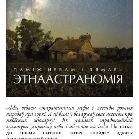
«Мы ведаем старажытныя міфы і легенды розных
народаў пра зоркі. А ці былі ў беларусаў свае легенды пра
нябёсных жыхароў? Як чалавек традыцыйнай
культуры ўспрымаў неба і аб’екты на ім?»
На гэтыя
ды іншыя пытанні чытач знойдзе адказы
ў прапанаванай кнізе.