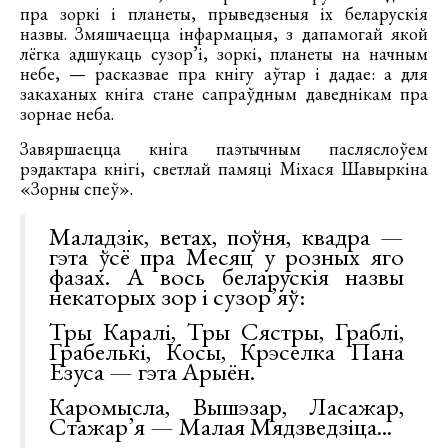
пра зоркі і планеты, прыведзеныя іх беларускія
назвы. Змяшчаецца інфармацыя, з дапамогай якой
лёгка адшукаць сузор’і, зоркі, планеты на начным
небе, — расказвае пра кнігу аўтар і дадае: а для
закаханых кніга стане сапраўдным даведнікам пра
зорнае неба.
Завяршаецца кніга паэтычным пасляслоўем
рэдактара кнігі, светлай памяці Міхася Шавыркіна
«Зорны спеў».
Маладзік, ветах, поўня, квадра —
гэта ўсё пра Месяц у розных яго
фазах. А вось беларускія назвы
некаторых зор і сузор’яў:
Тры Каралі, Тры Сястры, Граблі,
Грабелькі, Косы, Крэселка Пана
Езуса — гэта Арыён.
Каромысла, Вышэзар, Ласажар,
Стажар’я — Малая Мядзведзіца...