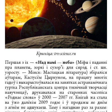
Крыніца: trv-science.ru
Першая з іх —
«Над намі — неба»
(Міфы і паданні
пра планеты, зоркі і сузор’і: для сярэд. і ст. шк.
узросту. — Мінск: Мастацкая літаратура) збіраліся
аўтарам, Кастусём Цыркуном, на працягу многіх
гадоў і выкарыстоўвалася на занятках астранамічнага
гуртка Рэспубліканскага цэнтра тэхнічнай творчасці
навучэнцаў, друкавалася на старонках часопіса
«Роднае слова» ў 2000 — 2007 гг. Кнігай жа стала
ва ўжо далёкім 2009 годзе і ў продажы яе днём
з агнём не адшукаеш. Таму і нагадваю раз за разам: