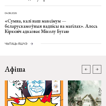
04.08.2026
«Сумна, калі наш максімум —
беларускамоўныя надпісы на магілах». Алесь
Кіркевіч адказвае Міколу Бугаю
ЧЫТАЦЬ ЯШЧЭ
Афіша