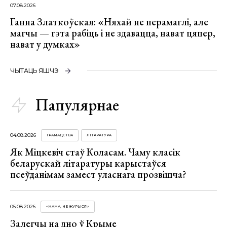
07.08.2026
Ганна Златкоўская: «Няхай не перамаглі, але
магчы — гэта рабіць і не здавацца, нават цяпер,
нават у думках»
ЧЫТАЦЬ ЯШЧЭ
Папулярнае
04.08.2026
ГРАМАДСТВА
ЛІТАРАТУРА
Як Міцкевіч стаў Коласам. Чаму класік
беларускай літаратуры карыстаўся
псеўданімам замест уласнага прозвішча?
05.08.2026
«МАМА, НЕ ЖУРЫСЯ!»
Залегчы на дно ў Крыме