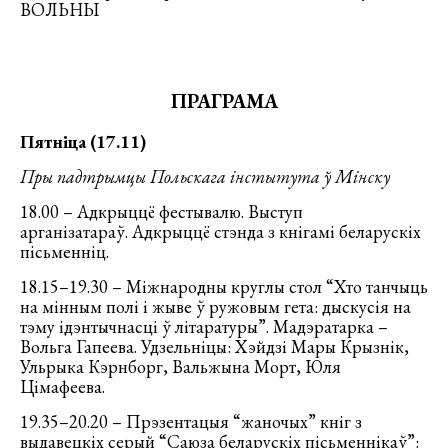
ВОЛЬНЫ
ПРАГРАМА
Пятніца (17.11)
Пры падтрымцы Польскага інстытута ў Мінску
18.00 – Адкрыццё фестывалю. Выступ
арганізатараў. Адкрыццё стэнда з кнігамі беларускіх
пісьменніц.
18.15–19.30 – Міжнародны круглы стол “Хто танчыць
на мінным полі і жыве ў ружовым гета: дыскусія на
тэму ідэнтычнасці ў літаратуры”. Мадэратарка –
Вольга Гапеева. Удзельніцы: Хэйдзі Мары Крызнік,
Ульрыка Кэрнборг, Вальжына Морт, Юля
Цімафеева.
19.35–20.20 – Прэзентацыя “жаночых” кніг з
выдавецкіх серый “Саюза беларускіх пісьменнікаў”: