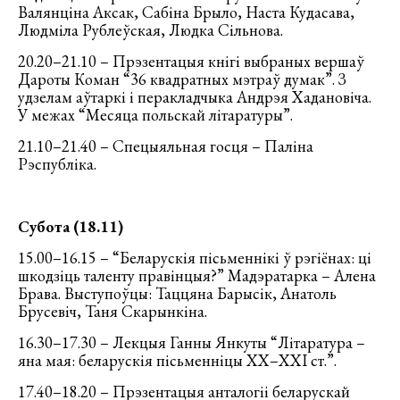
Валянціна Аксак, Сабіна Брыло, Наста Кудасава,
Людміла Рублеўская, Людка Сільнова.
20.20–21.10 – Прэзентацыя кнігі выбраных вершаў
Дароты Коман “36 квадратных мэтраў думак”. З
удзелам аўтаркі і перакладчыка Андрэя Хадановіча.
У межах “Месяца польскай літаратуры”.
21.10–21.40 – Спецыяльная госця – Паліна
Рэспубліка.
Субота (18.11)
15.00–16.15 – “Беларускія пісьменнікі ў рэгіёнах: ці
шкодзіць таленту правінцыя?” Мадэратарка – Алена
Брава. Выступоўцы: Таццяна Барысік, Анатоль
Брусевіч, Таня Скарынкіна.
16.30–17.30 – Лекцыя Ганны Янкуты “Літаратура –
яна мая: беларускія пісьменніцы ХХ–ХХІ ст.”.
17.40–18.20 – Прэзентацыя анталогіі беларускай