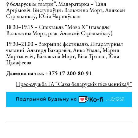
ў беларускім тэатры”. Мадэратарка – Таня
Арцімовіч. Выступоўцы: Вальжына Морт, Аляксей
Стрэльнікаў, Юлія Чарняўская.
18.30–19.15 – Спектакль “Мова Х” (паводле
Вальжыны Морт, рэж. Аляксей Стрэльнікаў).
19.30–21.00 – Закрыццё фестывалю. Літаратурныя
чытанні: Альгерд Бахарэвіч, Анка Упала, Марыя
Мартысевіч, Вальжына Морт, Віка Трэнас, Юля
Цімафеева.
Даведка па тэл. +375 17 200-80-91
Прэс-служба ГА “Саюз беларускіх пісьменнікаў”