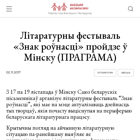
Літаратурны фестываль
«Знак роўнасці» пройдзе ў
Мінску (ПРАГРАМА)
02.11.2017
ЛІТАРАТУРА
АФІША
З 17 па 19 лістапада ў Мінску Саюз беларускіх
пісьменнікаў арганізуе літаратурны фестываль “Знак
роўнасці”, які мае на мэце актуалізаваць дзейнасць
тых творцаў, якія почасту выціснутыя на перыферыю
беларускага літаратурнага працэсу.
Крытычны погляд на айчынную літаратурную
сітуацыю па-ранейшаму выяўляе яе