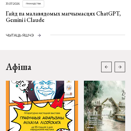
31.07.2026
ГРАМАДСТВА
Гайд па малавядомых магчымасцях ChatGPT,
Gemini і Claude
ЧЫТАЦЬ ЯШЧЭ
Афіша