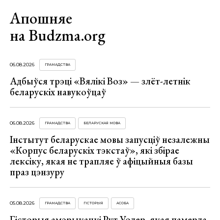
Апошняе
на Budzma.org
06.08.2026
ГРАМАДСТВА
Адбыўся трэці «Вялікі Воз» — злёт-летнік
беларускіх навукоўцаў
06.08.2026
ГРАМАДСТВА
БЕЛАРУСКАЯ МОВА
Інстытут беларускае мовы запусціў незалежны
«Корпус беларускіх тэкстаў», які збірае
лексіку, якая не трапляе ў афіцыйныя базы
праз цэнзуру
05.08.2026
ГРАМАДСТВА
ГІСТОРЫЯ
АСОБА
Гісторыя амэрыканкі Рут Уолер, якая памерла