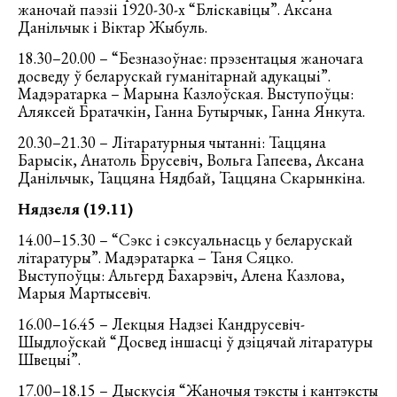
жаночай паэзіі 1920-30-х “Бліскавіцы”. Аксана
Данільчык і Віктар Жыбуль.
18.30–20.00 – “Безназоўнае: прэзентацыя жаночага
досведу ў беларускай гуманітарнай адукацыі”.
Мадэратарка – Марына Казлоўская. Выступоўцы:
Аляксей Братачкін, Ганна Бутырчык, Ганна Янкута.
20.30–21.30 – Літаратурныя чытанні: Таццяна
Барысік, Анатоль Брусевіч, Вольга Гапеева, Аксана
Данільчык, Таццяна Нядбай, Таццяна Скарынкіна.
Нядзеля (19.11)
14.00–15.30 – “Сэкс і сэксуальнасць у беларускай
літаратуры”. Мадэратарка – Таня Сяцко.
Выступоўцы: Альгерд Бахарэвіч, Алена Казлова,
Марыя Мартысевіч.
16.00–16.45 – Лекцыя Надзеі Кандрусевіч-
Шыдлоўскай “Досвед іншасці ў дзіцячай літаратуры
Швецыі”.
17.00–18.15 – Дыскусія “Жаночыя тэксты і кантэксты