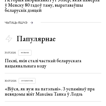
ў Менску 80 гадоў таму, выратаваўшы
беларускіх дзяцей
ЧЫТАЦЬ ЯШЧЭ
Папулярнае
31.07.2026
МУЗЫКА
Песні, якія сталі часткай беларускага
нацыянальнага коду
30.07.2026
ЛІТАРАТУРА
«Віўся, як вуж на патэльні». З успамінаў пра
невядомы візіт Максіма Танка ў Лодзь