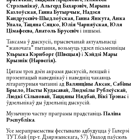
Стрэльнікаў, Альгерд Бахарэвіч, Марына
Казлоўская, Ганна Бутырчык, Надзея
Кандрусевіч-Шыдлоўская, Ганна Янкута, Анка
Упала, Тацяна Сяцко, Юлія Чарняўская, Юля
Цімафеева, Анатоль Брусевіч
і іншымі.
Таксама ў дыскусіі, прысвечанай актуальнасці
“жаночага” пытання, возьмуць удзел пісьменніцы
Ульрыка Кэрнборг (Швецыя)
і
Хэйдзі Мары
Крызнік (Нарвегія).
Цягам трох дзён акрамя дыскусій, лекцый і
прэзентацый наведнікаў і наведніц чакаюць
літаратурныя чытанні ад
Валянціны Аксак, Сабіны
Брыло, Насты Кудасавай, Людмілы Рублеўскай,
Людкі Сільновай, Таццяны Нядбай, Вікі Трэнас
і
ўдзельнікаў ды ўдзельніц дыскусій.
Музычную частку праграмы прадставіць
Паліна
Рэспубліка
.
Усе мерапрыемствы фестывалю адбудуцца ў Галерэі
ТУТ.бай (пр-т. Дзяржынскага, 57). Уваход паўсюль