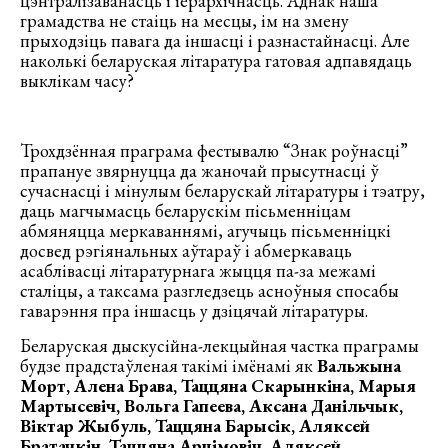
цэнтралізаванасць і іерархічнасць. Аднак наша
грамадства не стаіць на месцы, ім на змену
прыходзіць павага да іншасці і разнастайнасці. Але
наколькі беларуская літаратура гатовая адпавядаць
выклікам часу?
Трохдзённая праграма фестывалю “Знак роўнасці”
прапануе звярнуцца да жаночай прысутнасці ў
сучаснасці і мінулым беларускай літаратуры і тэатру,
даць магчымасць беларускім пісьменніцам
абмяняцца меркаваннямі, агучыць пісьменніцкі
досвед рэгіянальных аўтараў і абмеркаваць
асаблівасці літаратурнага жыцця па-за межамі
сталіцы, а таксама разгледзець асноўныя спосабы
гаварэння пра іншасць у дзіцячай літаратуры.
Беларуская дыскусійна-лекцыйная частка праграмы
будзе прадстаўленая такімі імёнамі як
Вальжына
Морт, Алена Брава, Таццяна Скарынкіна, Марыя
Мартысевіч, Вольга Гапеева, Аксана Данільчык,
Віктар Жыбуль, Таццяна Барысік, Аляксей
Братачкін, Таццяна Арцімовіч, Аляксей