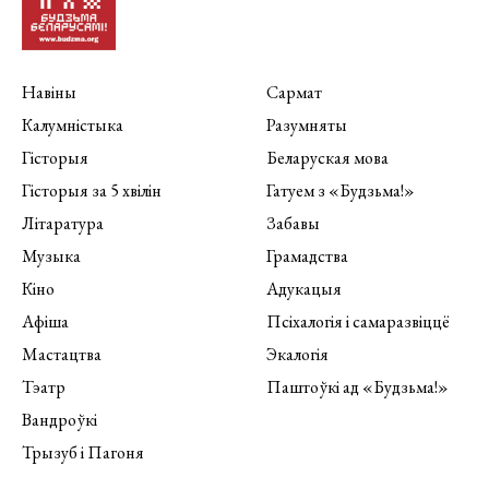
Навіны
Сармат
Калумністыка
Разумняты
Гісторыя
Беларуская мова
Гісторыя за 5 хвілін
Гатуем з «Будзьма!»
Літаратура
Забавы
Музыка
Грамадства
Кіно
Адукацыя
Афіша
Псіхалогія і самаразвіццё
Мастацтва
Экалогія
Тэатр
Паштоўкі ад «Будзьма!»
Вандроўкі
Трызуб і Пагоня