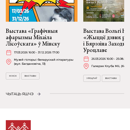
Выстава «Графічныя
Выстава Вольгі На
афарызмы Міхаіла
«Жыццё дзвюх рэк
Лісоўскага» ў Мінску
і Бярэзіна Заходня
Уроцлаве
17.03.2026 16:00 - 31.12.2026 17:00
26.03.2026 16:00 - 25.08.202
Музей гісторыі беларускай літаратуры
(вул. Багдановіча, 13)
Галерэя Клуба MiL (Kościu
МІНСК
ВЫСТАВЫ
УРОЦЛАЎ
ВЫСТАВЫ
ЧЫТАЦЬ ЯШЧЭ