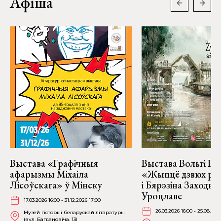
Афіша
Выстава «Графічныя
Выстава Вольгі На
афарызмы Міхаіла
«Жыццё дзвюх рэк
Лісоўскага» ў Мінску
і Бярэзіна Заходня
Уроцлаве
17.03.2026 16:00 - 31.12.2026 17:00
26.03.2026 16:00 - 25.08.202
Музей гісторыі беларускай літаратуры
(вул. Багдановіча, 13)