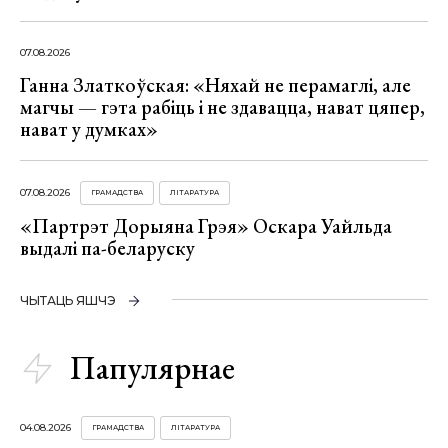
07.08.2026
Ганна Златкоўская: «Няхай не перамаглі, але
магчы — гэта рабіць і не здавацца, нават цяпер,
нават у думках»
07.08.2026
ГРАМАДСТВА
ЛІТАРАТУРА
«Партрэт Дорыяна Грэя» Оскара Уайльда
выдалі па-беларуску
ЧЫТАЦЬ ЯШЧЭ
Папулярнае
04.08.2026
ГРАМАДСТВА
ЛІТАРАТУРА