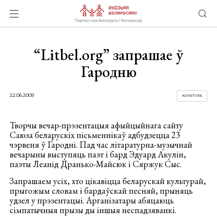
“Litbel.org” запрашае ў
Гародню
22.06.2009
КУЛЬТУРА
Творчы вечар-прэзентацыя афыйцыйнага сайту
Саюза беларускіх пісьменнікаў адбудзецца 23
чэрвеня ў Гародні. Пад час літаратурна-музычнай
вечарыны выступяць паэт і бард Эдуард Акулін,
паэты Леанід Дранько-Майсюк і Сяржук Сыс.
Запрашаем усіх, хто цікавіцца беларускай культурай,
прыгожым словам і бардаўскай песняй, прыняць
удзел у прэзентацыі. Арганізатары абяцаюць
сімпатычныя прызы ды іншыя неспадзяванкі.