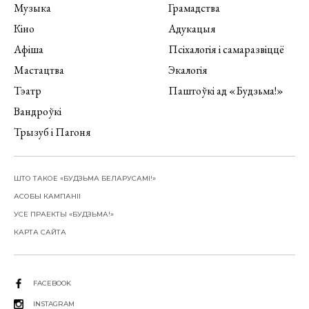
Музыка
Грамадства
Кіно
Адукацыя
Афіша
Псіхалогія і самаразвіццё
Мастацтва
Экалогія
Тэатр
Паштоўкі ад «Будзьма!»
Вандроўкі
Трызуб і Пагоня
ШТО ТАКОЕ «БУДЗЬМА БЕЛАРУСАМІ!»
АСОБЫ КАМПАНІІ
УСЕ ПРАЕКТЫ «БУДЗЬМА!»
КАРТА САЙТА
FACEBOOK
INSTAGRAM