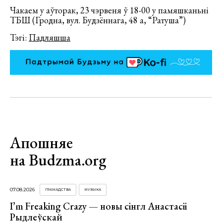
Чакаем у аўторак, 23 чэрвеня ў 18-00 у памяшканьні
ТБШ (Гродна, вул. Будзённага, 48 а, “Ратуша”)
Тэгі:
Падляшша
Апошняе
на Budzma.org
07.08.2026
ГРАМАДСТВА
МУЗЫКА
I’m Freaking Crazy — новы сінгл Анастасіі
Рыдлеўскай