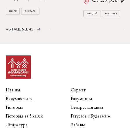
Галерэя Клуба MiL (Kościu
МІНСК
ВЫСТАВЫ
УРОЦЛАЎ
ВЫСТАВЫ
ЧЫТАЦЬ ЯШЧЭ
Навіны
Сармат
Калумністыка
Разумняты
Гісторыя
Беларуская мова
Гісторыя за 5 хвілін
Гатуем з «Будзьма!»
Літаратура
Забавы