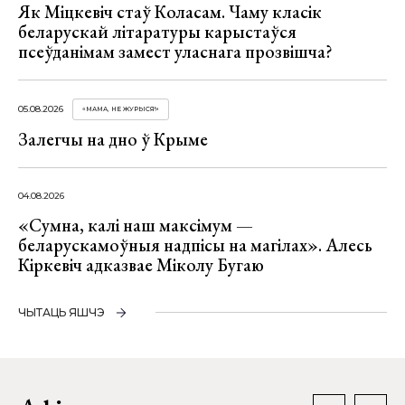
Як Міцкевіч стаў Коласам. Чаму класік
беларускай літаратуры карыстаўся
псеўданімам замест уласнага прозвішча?
05.08.2026
«МАМА, НЕ ЖУРЫСЯ!»
Залегчы на дно ў Крыме
04.08.2026
«Сумна, калі наш максімум —
беларускамоўныя надпісы на магілах». Алесь
Кіркевіч адказвае Міколу Бугаю
ЧЫТАЦЬ ЯШЧЭ