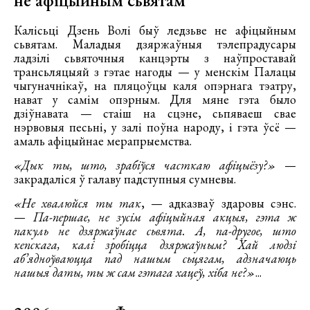
не афіцыйным сьвятам
Калісьці Дзень Волі быў ледзьве не афіцыйным
сьвятам. Маладыя дзяржаўныя тэлепрадусары
ладзілі сьвяточныя канцэрты з наўпроставай
трансьляцыяй з гэтае нагоды — у менскім Палацы
чыгуначнікаў, на пляцоўцы каля опэрнага тэатру,
нават у самім опэрным. Для мяне гэта было
дзіўнавата — стаіш на сцэне, сьпяваеш свае
нэрвовыя песьні, у залі поўна народу, і гэта ўсё —
амаль афіцыйнае мерапрыемства.
«Дык ты, што, зрабіўся часткаю афіцыёзу?»
—
закрадаліся ў галаву падступныя сумневы.
«Не хвалюйся ты так
, — адказваў здаровы сэнс.
—
Па-першае, не зусім афіцыйная акцыя, гэта ж
пакуль не дзяржаўнае сьвята. А, па-другое, што
кепскага, калі зробіцца дзяржаўным? Хай людзі
аб’ядноўваюцца пад нашым сьцягам, адзначаюць
нашыя даты, ты ж сам гэтага хацеў, хіба не?»
...