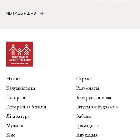
ЧЫТАЦЬ ЯШЧЭ
Навіны
Сармат
Калумністыка
Разумняты
Гісторыя
Беларуская мова
Гісторыя за 5 хвілін
Гатуем з «Будзьма!»
Літаратура
Забавы
Музыка
Грамадства
Кіно
Адукацыя