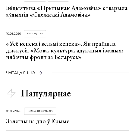
Ініцыятыва «Прыпынак Адамовіча» стварыла
аўдыягід «Сцежкамі Адамовіча»
10.08.2026
ГРАМАДСТВА
«Усё кепска і вельмі кепска». Як прайшла
дыскусія «Мова, культура, адукацыя і мэдыя:
нябачны фронт за Беларусь»
ЧЫТАЦЬ ЯШЧЭ
Папулярнае
05.08.2026
«МАМА, НЕ ЖУРЫСЯ!»
Залегчы на дно ў Крыме