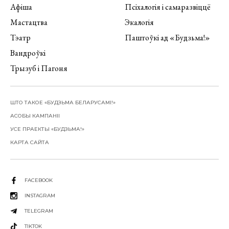
Афіша
Псіхалогія і самаразвіццё
Мастацтва
Экалогія
Тэатр
Паштоўкі ад «Будзьма!»
Вандроўкі
Трызуб і Пагоня
ШТО ТАКОЕ «БУДЗЬМА БЕЛАРУСАМІ!»
АСОБЫ КАМПАНІІ
УСЕ ПРАЕКТЫ «БУДЗЬМА!»
КАРТА САЙТА
FACEBOOK
INSTAGRAM
TELEGRAM
TIKTOK