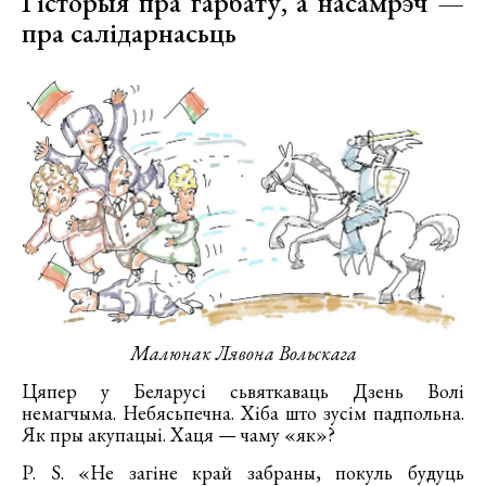
Гісторыя пра гарбату, а насамрэч —
пра салідарнасьць
Малюнак Лявона Вольскага
Цяпер у Беларусі сьвяткаваць Дзень Волі
немагчыма. Небясьпечна. Хіба што зусім падпольна.
Як пры акупацыі. Хаця — чаму «як»?
P. S. «Не загіне край забраны, покуль будуць