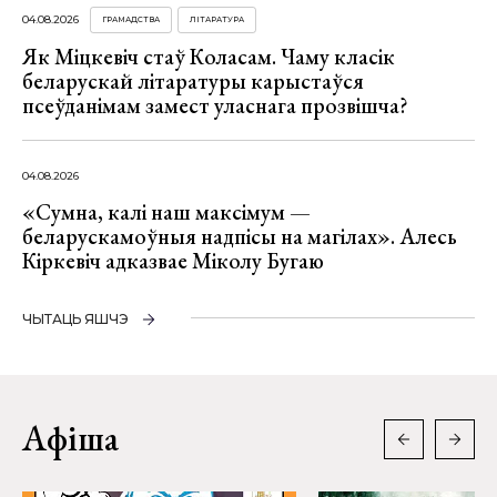
04.08.2026
ГРАМАДСТВА
ЛІТАРАТУРА
Як Міцкевіч стаў Коласам. Чаму класік
беларускай літаратуры карыстаўся
псеўданімам замест уласнага прозвішча?
04.08.2026
«Сумна, калі наш максімум —
беларускамоўныя надпісы на магілах». Алесь
Кіркевіч адказвае Міколу Бугаю
ЧЫТАЦЬ ЯШЧЭ
Афіша