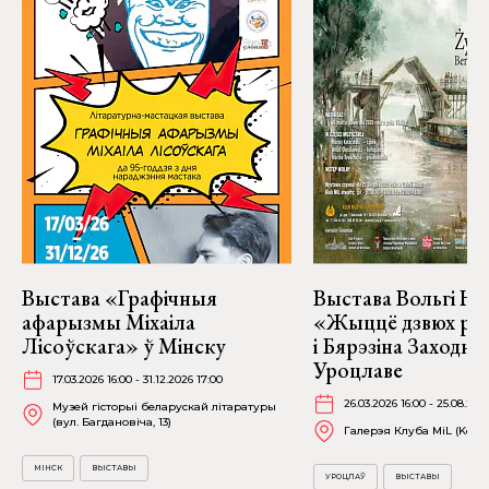
Выстава «Графічныя
Выстава Вольгі На
афарызмы Міхаіла
«Жыццё дзвюх рэк
Лісоўскага» ў Мінску
і Бярэзіна Заходня
Уроцлаве
17.03.2026 16:00 - 31.12.2026 17:00
26.03.2026 16:00 - 25.08.202
Музей гісторыі беларускай літаратуры
(вул. Багдановіча, 13)
Галерэя Клуба MiL (Kościu
МІНСК
ВЫСТАВЫ
УРОЦЛАЎ
ВЫСТАВЫ