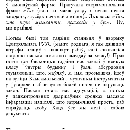
ў амонаўскай форме. Прагучала сакрамэнтальная
фраза:
«Так
(калі ты маеш уладу і хочаш нешта
загадаць, заўсёды пачынай з «так»)... Дык вось:
«Так,
хто тут музыканты, праходзім у бус»
. Ну,
мы прайшлі.
Потым былі тры гадзіны стаяньня ў дворыку
Цэнтральнага РУУС (майго роднага, я там даішныя
штрафы плаціў і пашпарт рабіў, калі сканчаліся
старонкі пасьля шматлікіх выездаў за мяжу!). Праз
гэтыя тры бясконцыя гадзіны нас завялі ў нейкую
клясу ўнутры будынку і ўзялі абсурдовыя
тлумачэньні, што, маўляў, я, імя, прозьвішча, ішоў
па вуліцы Камсамольскай з музычным інструмэнтам
у футарале і абавязуюся болей ніколі не парушаць
закон. Пасьля гэтага нас адпусьцілі, а потым
у падкантрольных дзяржаўных сродках масавае
інфармацыі напісалі, што затрымлівалі проста, каб
спраўдзіць асобу. Хаця ўсе мы мелі з сабою
дакумэнты.