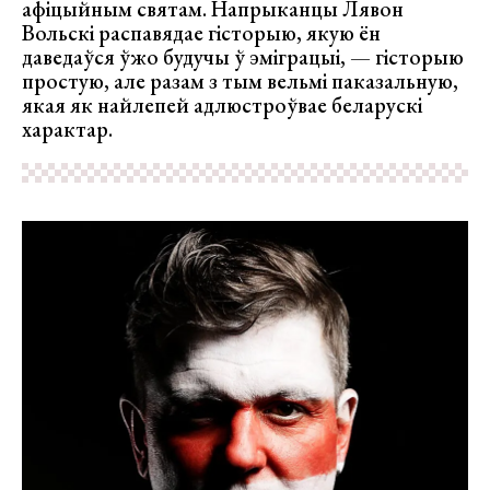
афіцыйным святам. Напрыканцы Лявон
Вольскі распавядае гісторыю, якую ён
даведаўся ўжо будучы ў эміграцыі, — гісторыю
простую, але разам з тым вельмі паказальную,
якая як найлепей адлюстроўвае беларускі
характар.