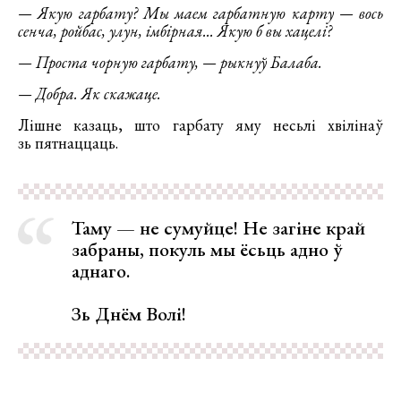
— Якую гарбату? Мы маем гарбатную карту — вось
сенча, ройбас, улун, імбірная... Якую б вы хацелі?
— Проста чорную гарбату, — рыкнуў Балаба.
— Добра. Як скажаце.
Лішне казаць, што гарбату яму несьлі хвілінаў
зь пятнаццаць.
Таму — не сумуйце! Не загіне край
забраны, покуль мы ёсьць адно ў
аднаго.
Зь Днём Волі!