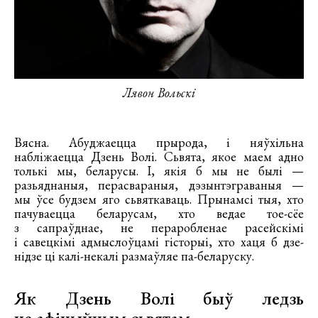
Лявон Вольскі
Вясна. Абуджаецца прырода, і няўхільна
набліжаецца Дзень Волі. Сьвята, якое маем адно
толькі мы, беларусы. І, якія б мы не былі —
разьяднаныя, перасвараныя, дэзынтэграваныя —
мы ўсе будзем яго сьвяткаваць. Прынамсі тыя, хто
пачуваецца беларусам, хто ведае тое-сёе
з сапраўднае, не пераробленае расейскімі
і савецкімі адмыслоўцамі гісторыі, хто хаця б дзе-
нідзе ці калі-некалі размаўляе па-беларуску.
Як Дзень Волі быў ледзь