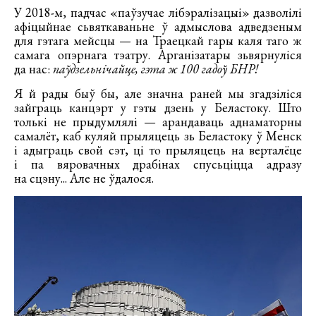
У 2018-м, падчас «паўзучае лібэралізацыі» дазволілі
афіцыйнае сьвяткаваньне ў адмыслова адведзеным
для гэтага мейсцы — на Траецкай гары каля таго ж
самага опэрнага тэатру. Арганізатары зьвярнуліся
да нас:
паўдзельнічайце, гэта ж 100 гадоў БНР!
Я й рады быў бы, але значна раней мы згадзіліся
зайграць канцэрт у гэты дзень у Беластоку. Што
толькі не прыдумлялі — арандаваць аднаматорны
самалёт, каб куляй прыляцець зь Беластоку ў Менск
і адыграць свой сэт, ці то прыляцець на верталёце
і па вяровачных драбінах спусьціцца адразу
на сцэну... Але не ўдалося.