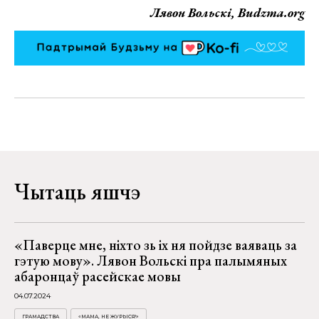
Лявон Вольскі, Budzma.org
Чытаць яшчэ
«Паверце мне, ніхто зь іх ня пойдзе ваяваць за
гэтую мову». Лявон Вольскі пра палымяных
абаронцаў расейскае мовы
04.07.2024
ГРАМАДСТВА
«МАМА, НЕ ЖУРЫСЯ!»