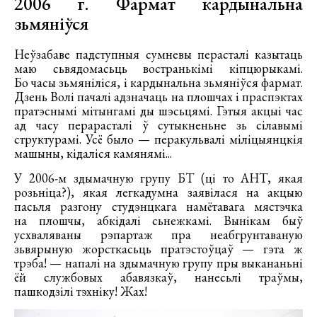
2006 г. Фармат кардынальна
зьмяніўся
Неўзабаве падступныя сумневы перасталі казытаць
маю сьвядомасьць востранькімі кіпцюрыкамі.
Бо часы зьмяніліся, і кардынальна зьмяніўся фармат.
Дзень Волі пачалі адзначаць на плошчах і праспэктах
пратэснымі мітынгамі ды шэсьцямі. Гэтыя акцыі час
ад часу перарасталі ў сутыкненьне зь сілавымі
структурамі. Усё было — перакульвалі міліцыянцкія
машыны, кідаліся камянямі...
У 2006-м здымачную групу БТ (ці то АНТ, якая
розьніца?), якая легкадумна заявілася на акцыю
пасьля разгону студэнцкага намётавага мястэчка
на плошчы, абкідалі сьнежкамі. Вынікам быў
усхваляваны рэпартаж пра неабгрунтаваную
зьвярыную жорсткасьць пратэстоўцаў — гэта ж
трэба! — напалі на здымачную групу пры выкананьні
ёй службовых абавязкаў, нанесьлі траўмы,
пашкодзілі тэхніку! Жах!