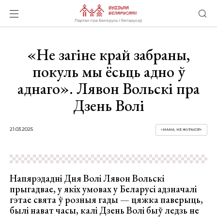
«Не загіне край забраны,
покуль мы ёсьць адно ў
аднаго». Лявон Вольскі пра
Дзень Волі
21.03.2025
«МАМА, НЕ ЖУРЫСЯ!»
Напярэдадні Дня Волі Лявон Вольскі
прыгадвае, у якіх умовах у Беларусі адзначалі
гэтае свята ў розныя гады — цяжка паверыць,
былі нават часы, калі Дзень Волі быў ледзь не