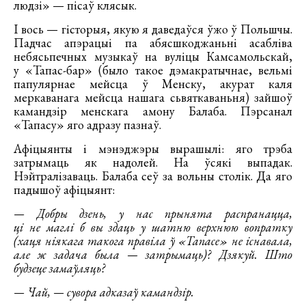
людзі» — пісаў клясык.
І вось — гісторыя, якую я даведаўся ўжо ў Польшчы.
Падчас апэрацыі па абясшкоджаньні асабліва
небясьпечных музыкаў на вуліцы Камсамольскай,
у «Тапас-бар» (было такое дэмакратычнае, вельмі
папулярнае мейсца ў Менску, акурат каля
меркаванага мейсца нашага сьвяткаваньня) зайшоў
камандзір менскага амону Балаба. Пэрсанал
«Тапасу» яго адразу пазнаў.
Афіцыянты і мэнэджэры вырашылі: яго трэба
затрымаць як надолей. На ўсякі выпадак.
Нэйтралізаваць. Балаба сеў за вольны столік. Да яго
падышоў афіцыянт:
— Добры дзень, у нас прынята распранацца,
ці не маглі б вы здаць у шатню верхнюю вопратку
(хаця ніякага такога правіла ў «Тапасе» не існавала,
але ж задача была — затрымаць)? Дзякуй. Што
будзеце замаўляць?
— Чай, — сувора адказаў камандзір.