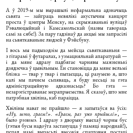
А ў 2019-м мы вырашылі нефармальна адзначыць
сьвята — зайграць невялікі акустычны канцэрт
проста ў цэнтры Менску, на скрыжаваньні вуліцаў
Рэвалюцыйнай і Камсамольскай (назвы гавораць
самі за сябе!). За пару гадзінаў да акцыі мы запрасілі
на сьвяткаваньне людзей у Фэйсбуку.
І вось мы падыходзім да мейсца сьвяткаваньня —
з гітарамі ў футаралах, з узмацняльнай апаратурай —
і да мяне адразу падбягае чарнявы мажненькі
дзядзечка ў цывільным. Ён становіцца да мяне вельмі
блізка — твар у твар і пытаецца, ці разумею я, што
калі мы пачнем сьпяваць, я буду несьці за гэта
адміністрацыйную адказнасьць? Бо гэта —
незарэгістраванае мерапрыемства. Я сказаў, што мне
патрэбная хвіліна, каб параіцца.
Хвіліны нават не прайшло — я запытаўся ва ўсіх:
«Ну, што, граем?»
.
«Граем, раз ужо прыйшлі»
, —
было рэзюмэ. І адразу з дворыку выехаў чорны бус
(гэтыя бусы надоўга застануцца ў памяці народнай!),
перад намі вырасьлі высокія спартовыя постаці