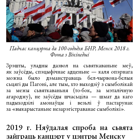
Падчас канцэрта да 100-годьдзя БНР, Менск 2018 г.
Фота з Вікіпедыі
Зрэшты, уладны дазвол на сьвяткаваньне меў,
як заўсёды, спэцыфічнае адценьне — каля опэрнага
можна было дэманстраваць бел-чырвона-белыя
сьцягі ды Пагоні, але тым, хто выходзіў з сымболікай
за межы сьвяткаваньня (то-бок, за мэталічную
агароджу), не заўсёды шчасьціла — шмат да каго
падыходзілі амонаўцы і везьлі ў пастарунак
за «выкарыстаньне незарэгістраванае сымболікі».
2019 г. Няўдалая спроба на сьвята
зайграць канцэрт у цэнтры Менску