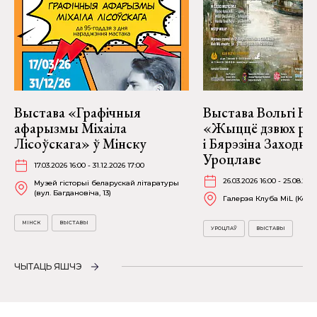
Выстава «Графічныя
Выстава Вольгі На
афарызмы Міхаіла
«Жыццё дзвюх рэк
Лісоўскага» ў Мінску
і Бярэзіна Заходня
Уроцлаве
17.03.2026 16:00 - 31.12.2026 17:00
26.03.2026 16:00 - 25.08.202
Музей гісторыі беларускай літаратуры
(вул. Багдановіча, 13)
Галерэя Клуба MiL (Kościu
МІНСК
ВЫСТАВЫ
УРОЦЛАЎ
ВЫСТАВЫ
ЧЫТАЦЬ ЯШЧЭ