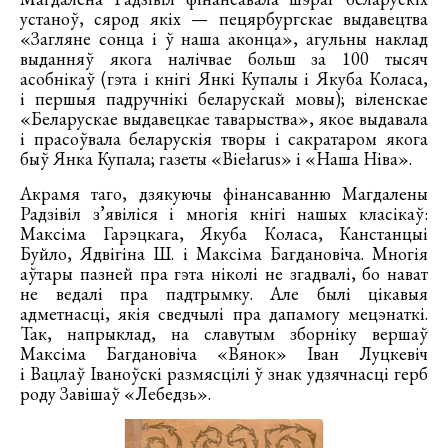
устаноў, сярод якіх — пецярбургскае выдавецтва
«Загляне сонца і ў наша аконца», агульны наклад
выданняў якога налічвае больш за 100 тысяч
асобнікаў (гэта і кнігі Янкі Купалы і Якуба Коласа,
і першыя падручнікі беларускай мовы); віленскае
«Беларускае выдавецкае таварыства», якое выдавала
і прасоўвала беларускія творы і сакратаром якога
быў Янка Купала; газеты «Biełarus» і «Наша Ніва».
Акрамя таго, дзякуючы фінансаванню Магдалены
Радзівіл з’явіліся і многія кнігі нашых класікаў:
Максіма Гарэцкага, Якуба Коласа, Канстанцыі
Буйло, Ядвігіна Ш. і Максіма Багдановіча. Многія
аўтары пазней пра гэта ніколі не згадвалі, бо нават
не ведалі пра падтрымку. Але былі цікавыя
адметнасці, якія сведчылі пра дапамогу мецэнаткі.
Так, напрыклад, на славутым зборніку вершаў
Максіма Багдановіча «Вянок» Іван Луцкевіч
і Вацлаў Іваноўскі размясцілі ў знак удзячнасці герб
роду Завішаў «Лебедзь».