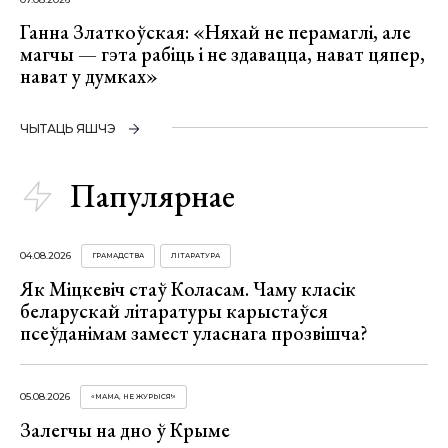
Ганна Златкоўская: «Няхай не перамаглі, але
магчы — гэта рабіць і не здавацца, нават цяпер,
нават у думках»
ЧЫТАЦЬ ЯШЧЭ
Папулярнае
04.08.2026
ГРАМАДСТВА
ЛІТАРАТУРА
Як Міцкевіч стаў Коласам. Чаму класік
беларускай літаратуры карыстаўся
псеўданімам замест уласнага прозвішча?
05.08.2026
«МАМА, НЕ ЖУРЫСЯ!»
Залегчы на дно ў Крыме