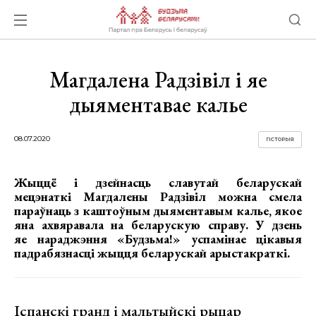
Магдалена Радзівіл і яе
дыяментавае калье
08.07.2020
ГІСТОРЫЯ
Жыццё і дзейнасць славутай беларускай
мецэнаткі Магдалены Радзівіл можна смела
параўнаць з каштоўным дыяментавым калье, якое
яна ахвяравала на беларускую справу. У дзень
яе нараджэння «Будзьма!» успамінае цікавыя
падрабязнасці жыцця беларускай арыстакраткі.
Іспанскі гранд і мальтыйскі рыцар