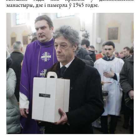
манастыры, дзе і памерла ў 1945 годзе.