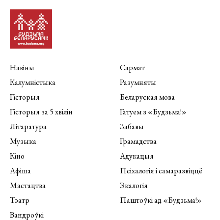
Навіны
Сармат
Калумністыка
Разумняты
Гісторыя
Беларуская мова
Гісторыя за 5 хвілін
Гатуем з «Будзьма!»
Літаратура
Забавы
Музыка
Грамадства
Кіно
Адукацыя
Афіша
Псіхалогія і самаразвіццё
Мастацтва
Экалогія
Тэатр
Паштоўкі ад «Будзьма!»
Вандроўкі