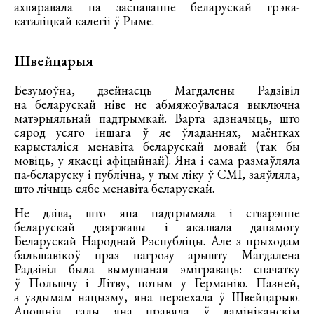
ахвяравала на заснаванне беларускай грэка-
каталіцкай калегіі ў Рыме.
Швейцарыя
Безумоўна, дзейнасць Магдалены Радзівіл
на беларускай ніве не абмяжоўвалася выключна
матэрыяльнай падтрымкай. Варта адзначыць, што
сярод усяго іншага ў яе ўладаннях, маёнтках
карысталіся менавіта беларускай мовай (так бы
мовіць, у якасці афіцыйнай). Яна і сама размаўляла
па-беларуску і публічна, у тым ліку ў СМІ, заяўляла,
што лічыць сябе менавіта беларускай.
Не дзіва, што яна падтрымала і стварэнне
беларускай дзяржавы і аказвала дапамогу
Беларускай Народнай Рэспубліцы. Але з прыходам
бальшавікоў праз пагрозу арышту Магдалена
Радзівіл была вымушаная эміграваць: спачатку
ў Польшчу і Літву, потым у Германію. Пазней,
з уздымам нацызму, яна пераехала ў Швейцарыю.
Апошнія гады яна правяла ў дамініканскім