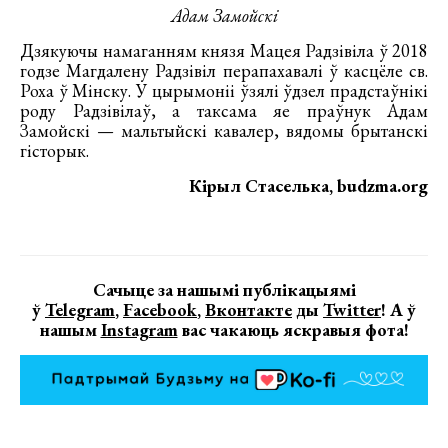
Адам Замойскі
Дзякуючы намаганням князя Мацея Радзівіла ў 2018
годзе Магдалену Радзівіл перапахавалі ў касцёле св.
Роха ў Мінску. У цырымоніі ўзялі ўдзел прадстаўнікі
роду Радзівілаў, а таксама яе праўнук Адам
Замойскі — мальтыйскі кавалер, вядомы брытанскі
гісторык.
Кірыл Стаселька, budzma.org
Сачыце за нашымі публікацыямі
ў
Telegram
,
Facebook
,
Вконтакте
ды
Twitter
! А ў
нашым
Instagram
вас чакаюць яскравыя фота!