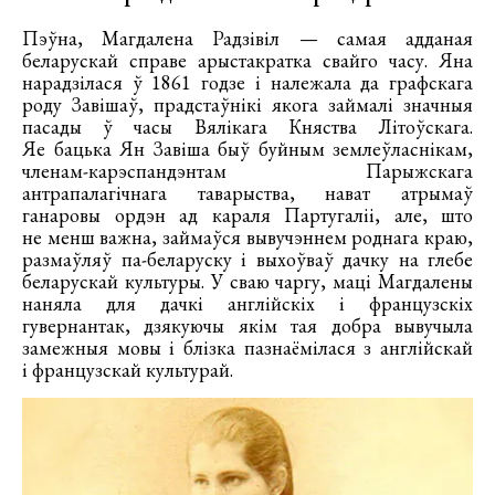
Пэўна, Магдалена Радзівіл — самая адданая
беларускай справе арыстакратка свайго часу. Яна
нарадзілася ў 1861 годзе і належала да графскага
роду Завішаў, прадстаўнікі якога займалі значныя
пасады ў часы Вялікага Княства Літоўскага.
Яе бацька Ян Завіша быў буйным землеўласнікам,
членам-карэспандэнтам Парыжскага
антрапалагічнага таварыства, нават атрымаў
ганаровы ордэн ад караля Партугаліі, але, што
не менш важна, займаўся вывучэннем роднага краю,
размаўляў па-беларуску і выхоўваў дачку на глебе
беларускай культуры. У сваю чаргу, маці Магдалены
наняла для дачкі англійскіх і французскіх
гувернантак, дзякуючы якім тая добра вывучыла
замежныя мовы і блізка пазнаёмілася з англійскай
і французскай культурай.