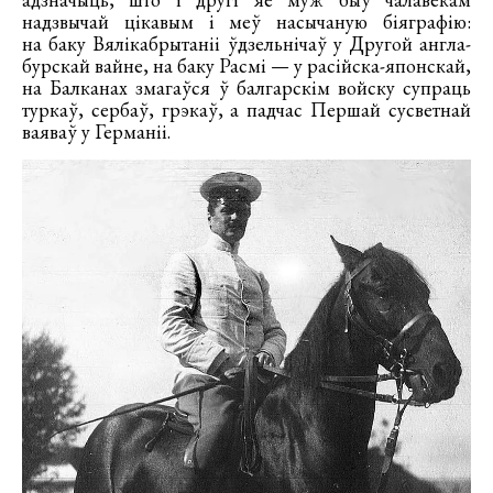
надзвычай цікавым і меў насычаную біяграфію:
на баку Вялікабрытаніі ўдзельнічаў у Другой англа-
бурскай вайне, на баку Расмі — у расійска-японскай,
на Балканах змагаўся ў балгарскім войску супраць
туркаў, сербаў, грэкаў, а падчас Першай сусветнай
ваяваў у Германіі.