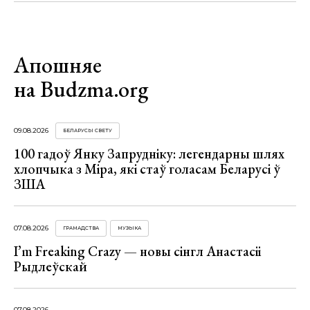
Апошняе
на Budzma.org
09.08.2026
БЕЛАРУСЫ СВЕТУ
100 гадоў Янку Запрудніку: легендарны шлях
хлопчыка з Міра, які стаў голасам Беларусі ў
ЗША
07.08.2026
ГРАМАДСТВА
МУЗЫКА
I’m Freaking Crazy — новы сінгл Анастасіі
Рыдлеўскай
07.08.2026