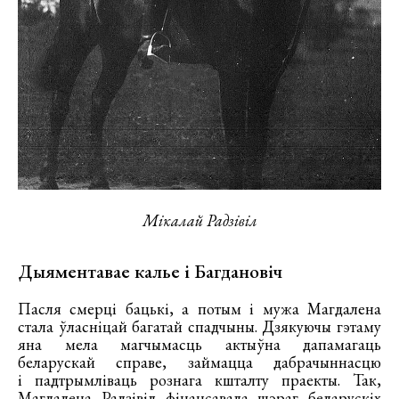
Мікалай Радзівіл
Дыяментавае калье і Багдановіч
Пасля смерці бацькі, а потым і мужа Магдалена
стала ўласніцай багатай спадчыны. Дзякуючы гэтаму
яна мела магчымасць актыўна дапамагаць
беларускай справе, займацца дабрачыннасцю
і падтрымліваць рознага кшталту праекты. Так,
Магдалена Радзівіл фінансавала шэраг беларускіх