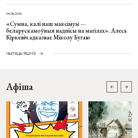
04.08.2026
«Сумна, калі наш максімум —
беларускамоўныя надпісы на магілах». Алесь
Кіркевіч адказвае Міколу Бугаю
ЧЫТАЦЬ ЯШЧЭ
Афіша