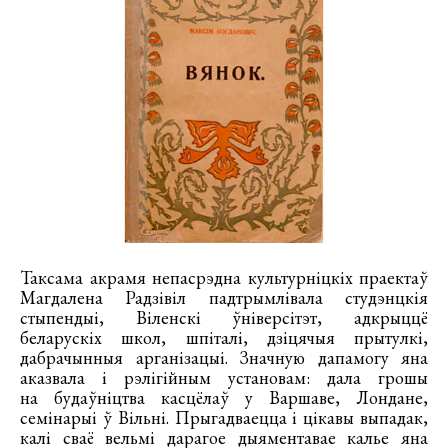
Таксама акрамя непасрэдна культурніцкіх праектаў
Магдалена Радзівіл падтрымлівала студэнцкія
стыпендыі, Віленскі ўніверсітэт, адкрыццё
беларускіх школ, шпіталі, дзіцячыя прытулкі,
дабрачынныя арганізацыі. Значную дапамогу яна
аказвала і рэлігійным установам: дала грошы
на будаўніцтва касцёлаў у Варшаве, Лондане,
семінарыі ў Вільні. Прыгадваецца і цікавы выпадак,
калі сваё вельмі дарагое дыяментавае калье яна