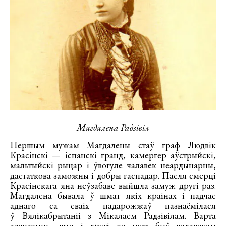
Магдалена Радзівіл
Першым мужам Магдалены стаў граф Людвік
Красінскі — іспанскі гранд, камергер аўстрыйскі,
мальтыйскі рыцар і ўвогуле чалавек неардынарны,
дастаткова заможны і добры гаспадар. Пасля смерці
Красінскага яна неўзабаве выйшла замуж другі раз.
Магдалена бывала ў шмат якіх краінах і падчас
аднаго са сваіх падарожжаў пазнаёмілася
ў Вялікабрытаніі з Мікалаем Радзівілам. Варта
адзначыць, што і другі яе муж быў чалавекам