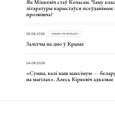
Як Міцкевіч стаў Коласам. Чаму клас
літаратуры карыстаўся псеўданімам 
прозвішча?
05.08.2026
«МАМА, НЕ ЖУРЫСЯ!»
Залегчы на дно ў Крыме
04.08.2026
«Сумна, калі наш максімум — белар
на магілах». Алесь Кіркевіч адказва