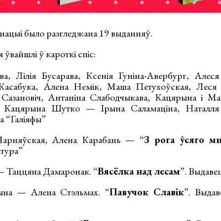
інацыі было разгледжана 19 выданняў.
ія ўвайшлі ў кароткі спіс:
а, Лілія Бусарава, Ксенія Гуніна-Авербург, Алеся
 Касабука, Алена Немік, Маша Петухоўская, Леся
я Сазановіч, Антаніна Слабодчыкава, Кацярына і М
 Кацярына Шутко — Ірына Саламаціна, Наталля
а “Галіяфы”
Чарняўская, Алена Карабань — “
З рога ўсяго м
атура”
— Таццяна Дамаронак. “
Вясёлка над лесам
”. Выдаве
на — Алена Стэльмах. “
Павучок Славік
”. Выдав