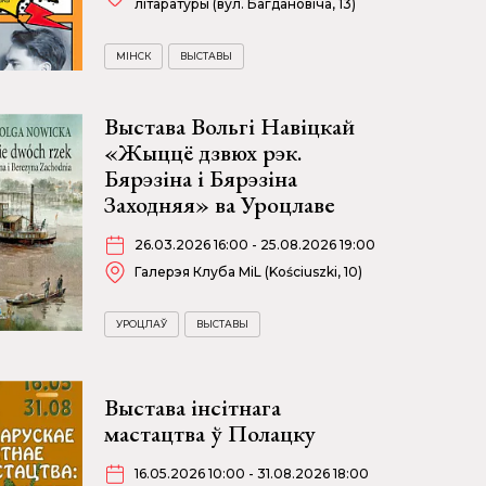
літаратуры (вул. Багдановіча, 13)
МІНСК
ВЫСТАВЫ
Выстава Вольгі Навіцкай
«Жыццё дзвюх рэк.
Бярэзіна і Бярэзіна
Заходняя» ва Уроцлаве
26.03.2026 16:00 - 25.08.2026 19:00
Галерэя Клуба MiL (Kościuszki, 10)
УРОЦЛАЎ
ВЫСТАВЫ
Выстава інсітнага
мастацтва ў Полацку
16.05.2026 10:00 - 31.08.2026 18:00