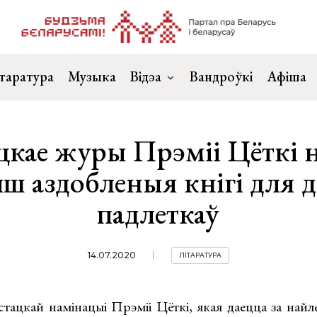
таратура
Музыка
Відэа
Вандроўкі
Афіша
цкае журы Прэміі Цёткі н
ш аздобленыя кнігi для д
падлеткаў
14.07.2020
ЛІТАРАТУРА
астацкай намінацыі Прэміі Цёткі, якая даецца за най