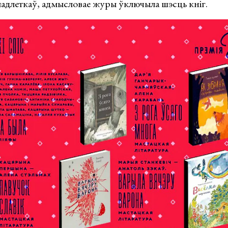
і падлеткаў, адмысловае журы ўключыла шэсць кніг.