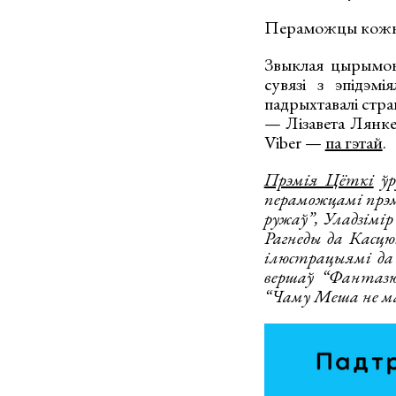
Пераможцы кожнай
Звыклая цырымоні
сувязі з эпідэм
падрыхтавалі стра
— Лізавета Лянке
Viber —
па гэтай
.
Прэмія Цёткі
ўр
пераможцамі прэмі
ружаў”, Уладзімі
Рагнеды да Касцюш
ілюстрацыямі да 
вершаў “Фантазю
“Чаму Меша не м