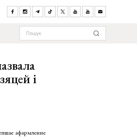
азвала
зяцей і
лепшае афармленне