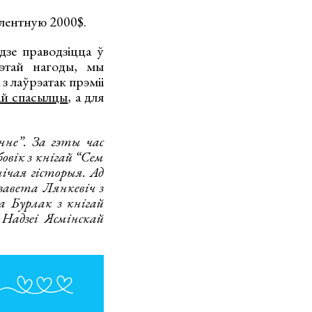
лентную 2000$.
зе праводзіцца ў
гэтай нагоды, мы
з лаўрэатак прэміі
ай спасылцы
, а для
не”. За гэты час
вік з кнігай “Сем
ічая гісторыя. Ад
завета Лянкевіч з
а Бурлак з кнігай
Надзеі Ясмінскай