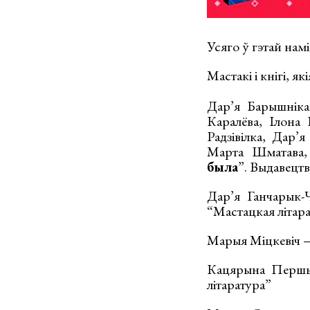
Усяго ў гэтай нам
Мастакі і кнігі, як
Дар’я Барышнікав
Каралёва, Ілона
Радзівілка, Дар’
Марта Шматава,
была
”. Выдавецтв
Дар’я Ганчарык-
“Мастацкая літар
Марыя Міцкевіч 
Кацярына Першы
літаратура”