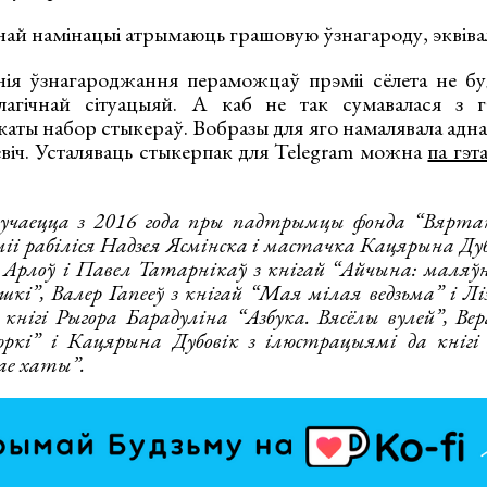
 намінацыі атрымаюць грашовую ўзнагароду, эквіва
я ўзнагароджання пераможцаў прэміі сёлета не буд
іялагічнай сітуацыяй. А каб не так сумавалася з 
каты набор стыкераў. Вобразы для яго намалявала адна 
віч. Усталяваць стыкерпак для Telegram можна
па гэт
учаецца з 2016 года пры падтрымцы фонда “Вяртан
і рабіліся Надзея Ясмінска і мастачка Кацярына Дубо
р Арлоў і Павел Татарнікаў з кнігай “Айчына: маляўн
кі”, Валер Гапееў з кнігай “Мая мілая ведзьма” і Лі
кнігі Рыгора Барадуліна “Азбука. Вясёлы вулей”, Вер
ркі” і Кацярына Дубовік з ілюстрацыямі да кнігі 
ае хаты”.