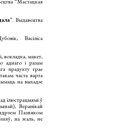
вецтва “Мастацкая
дала
”. Выдавецтва
овік, Васіліса
, вокладка, макет,
о аднаго і разам
га прадукту грае
такам часта варта
рымаць на выхадзе
ад ілюстрацыямі ў
ынай), Веранікай
Андрэем Пазняком
нняў, на жаль, не