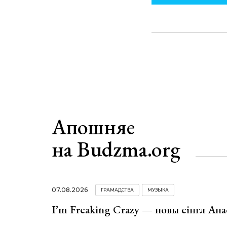
Апошняе
на Budzma.org
07.08.2026
ГРАМАДСТВА
МУЗЫКА
I’m Freaking Crazy — новы сінгл Ана