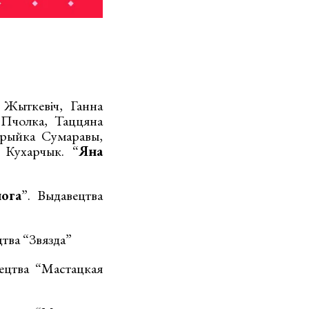
 Жыткевіч, Ганна
 Пчолка, Таццяна
арыйка Сумаравы,
 Кухарчык. “
Яна
нога
”. Выдавецтва
цтва “Звязда”
ецтва “Мастацкая