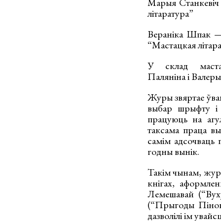
Марыя Станкевіч
літаратура”
Вераніка Шпак —
“Мастацкая літар
У склад маста
Паляніна і Валер
Журы звяртае ўвагу
выбар шрыфту і 
працуюць на агу
таксама праца вы
самім адсочваць п
годны вынік.
Такім чынам, жур
кнігах, аформле
Лемешавай (“Вух
(“Прыгоды Пінокі
дазволілі ім увайсц