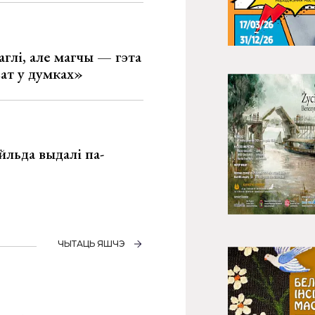
глі, але магчы — гэта
ват у думках»
льда выдалі па-
ЧЫТАЦЬ ЯШЧЭ