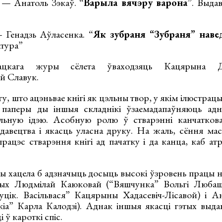
 — Анатоль Зэкаў. “
Варыла вячэру варона
”. Выда
 Генадзь Аўласенка. “
Як зубраня “Зубраня” наве
атура”
цкага журы сёлета ўваходзяць Кацярына Дуб
ый Славук.
, што ацэньвае кнігі як цэльны твор, у якім ілюстрацыі
паперы ды іншыя складнікі ўзаемадапаўняюць адн
льную ідэю. Асобную ролю ў стварэнні канчаткова
давецтва і якасць уласна друку. На жаль, сёння мас
рацэс стварэння кнігі ад пачатку і да канца, каб ат
ы хацела б адзначыць досыць высокі ўзровень працы н
ных Людмілай Каюковай (“Вяшчунка” Вольгі Любаш
уцік. Васільвася” Кацярыны Хадасевіч-Лісавой) і 
а” Карла Калодзі). Аднак іншыя якасці гэтых выда
і ў кароткі спіс.