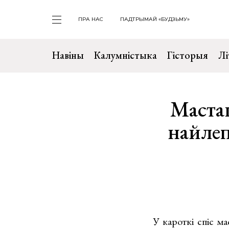
ПРА НАС
ПАДТРЫМАЙ «БУДЗЬМУ»
Навіны
Калумністыка
Гісторыя
Лі
Маста
найлеп
У кароткі спіс м