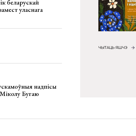
ік беларускай
замест уласнага
ЧЫТАЦЬ ЯШЧЭ
ускамоўныя надпісы
е Міколу Бугаю