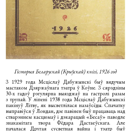
Гісторыя Беларускай (Крыўскай) кнігі, 1926 год
З 1929 года Мсціслаў Дабужынскі быў вядучым
мастаком Дзяржаўнага тэатра ў Коўне. З сярэдзіны
30-х гадоў рэгулярна выязджаў на гастролі разам
з трупай. У ліпені 1938 года Мсціслаў Дабужынскі
пакінуў Літву, як высветлілася назаўсёды. Спачатку
выправіўся ў Лондан, дзе павінен быў працаваць над
стварэннем касцюмаў і дэкарацый «Бесаў» паводле
знакамітага твора Фёдара Дастаеўскага. Але
пачалася Другая сусветная вайна і тэатр быў