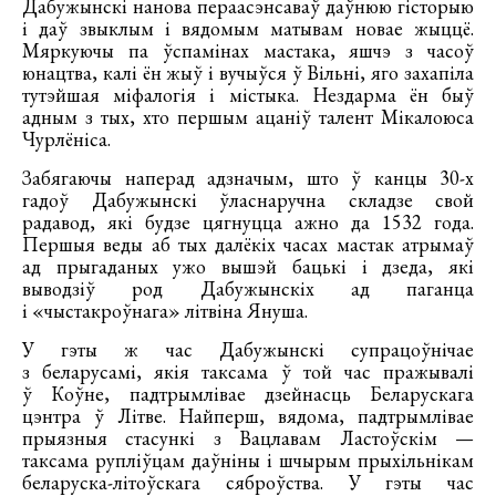
Дабужынскі нанова пераасэнсаваў даўнюю гісторыю
і даў звыклым і вядомым матывам новае жыццё.
Мяркуючы па ўспамінах мастака, яшчэ з часоў
юнацтва, калі ён жыў і вучыўся ў Вільні, яго захапіла
тутэйшая міфалогія і містыка. Нездарма ён быў
адным з тых, хто першым ацаніў талент Мікалоюса
Чурлёніса.
Забягаючы наперад адзначым, што ў канцы 30-х
гадоў Дабужынскі ўласнаручна складзе свой
радавод, які будзе цягнуцца ажно да 1532 года.
Першыя веды аб тых далёкіх часах мастак атрымаў
ад прыгаданых ужо вышэй бацькі і дзеда, які
выводзіў род Дабужынскіх ад паганца
і «чыстакроўнага» літвіна Януша.
У гэты ж час Дабужынскі супрацоўнічае
з беларусамі, якія таксама ў той час пражывалі
ў Коўне, падтрымлівае дзейнасць Беларускага
цэнтра ў Літве. Найперш, вядома, падтрымлівае
прыязныя стасункі з Вацлавам Ластоўскім —
таксама рупліўцам даўніны і шчырым прыхільнікам
беларуска-літоўскага сяброўства. У гэты час