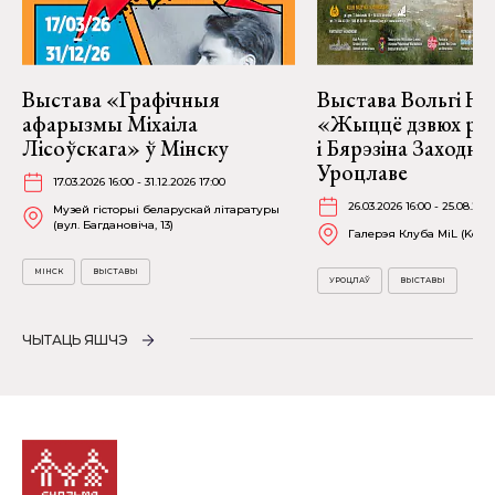
Выстава «Графічныя
Выстава Вольгі На
афарызмы Міхаіла
«Жыццё дзвюх рэк
Лісоўскага» ў Мінску
і Бярэзіна Заходня
Уроцлаве
17.03.2026 16:00 - 31.12.2026 17:00
26.03.2026 16:00 - 25.08.202
Музей гісторыі беларускай літаратуры
(вул. Багдановіча, 13)
Галерэя Клуба MiL (Kościu
МІНСК
ВЫСТАВЫ
УРОЦЛАЎ
ВЫСТАВЫ
ЧЫТАЦЬ ЯШЧЭ