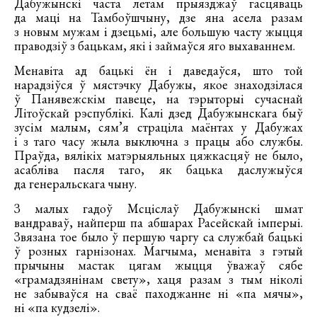
Дабужынскі часта летам прыязджаў гасцяваць
да маці на Тамбоўшчыну, дзе яна асела разам
з новым мужам і дзецьмі, але большую часту жыцця
праводзіў з бацькам, які і займаўся яго выхаваннем.
Менавіта ад бацькі ён і даведаўся, што той
нарадзіўся ў мястэчку Дабужы, якое знаходзілася
ў Панявежскім павеце, на тэрыторыі сучаснай
Літоўскай рэспублікі. Калі дзед Дабужынскага быў
зусім малым, сям’я страціла маёнтах у Дабужах
і з таго часу жыла выключна з працы або службы.
Праўда, вялікіх матэрыяльных цяжкасцяў не было,
асабліва пасля таго, як бацька даслужыўся
да генеральскага чыну.
З малых гадоў Мсціслаў Дабужынскі шмат
вандраваў, найперш па абшарах Расейскай імперыі.
Звязана тое было ў першую чаргу са службай бацькі
ў розных гарнізонах. Магчыма, менавіта з гэтый
прычыны мастак цягам жыцця ўважаў сябе
«грамадзянінам свету», хаця разам з тым ніколі
не забываўся на сваё паходжанне ні «па мячы»,
ні «па кудзелі».