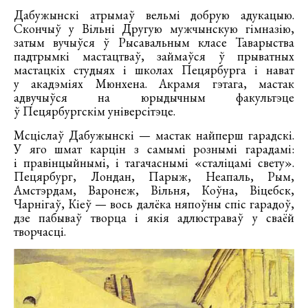
Дабужынскі атрымаў вельмі добрую адукацыю.
Скончыў у Вільні Другую мужчынскую гімназію,
затым вучыўся ў Рысавальным класе Таварыства
падтрымкі мастацтваў, займаўся ў прыватных
мастацкіх студыях і школах Пецярбурга і нават
у акадэміях Мюнхена. Акрамя гэтага, мастак
адвучыўся на юрыдычным факультэце
ў Пецярбургскім універсітэце.
Мсціслаў Дабужынскі — мастак найперш гарадскі.
У яго шмат карцін з самымі рознымі гарадамі:
і правінцыйнымі, і тагачаснымі «сталіцамі свету».
Пецярбург, Лондан, Парыж, Неапаль, Рым,
Амстэрдам, Варонеж, Вільня, Коўна, Віцебск,
Чарнігаў, Кіеў — вось далёка няпоўны спіс гарадоў,
дзе пабываў творца і якія адлюстраваў у сваёй
творчасці.