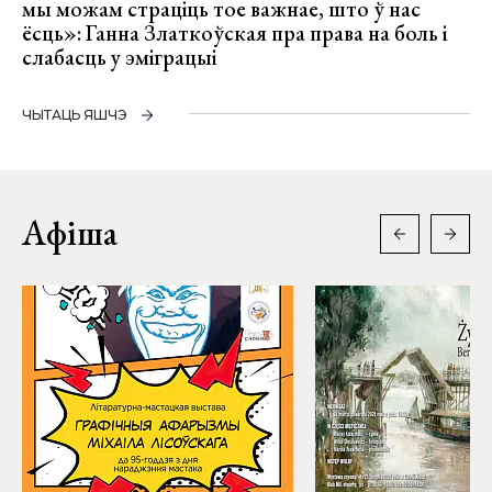
мы можам страціць тое важнае, што ў нас
ёсць»: Ганна Златкоўская пра права на боль і
слабасць у эміграцыі
ЧЫТАЦЬ ЯШЧЭ
Афіша