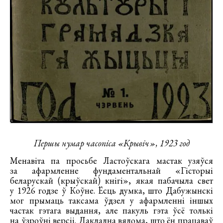
Першы нумар часопіса «Крывіч», 1923 год
Менавіта па просьбе Ластоўскага мастак узяўся
за афармленне фундаментальнай «Гісторыі
беларускай (крыўскай) кнігі», якая пабачыла свет
у 1926 годзе ў Коўне. Ёсць думка, што Дабужынскі
мог прымаць таксама ўдзел у афармленні іншых
частак гэтага выдання, але пакуль гэта ўсё толькі
на ўзроўні версіі. Дакладна вядома, што ён працаваў