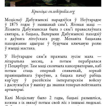
Крыніца: en.wikipedia.org
Мсціслаў Дабужынскі нарадзіўся ў Ноўгарадзе
ў 1875 годзе ў змяшанай сям’і. Ягоная маці —
Лізавета Дабужынская была з сям’і праваслаўнага
святара, а бацька, Валерыян Дабужынскі паходзіў
з даўняга літоўскага роду. Менавіта бацькава
паходжанне адыграе ў будучым ключавую ролю
ў жыцці мастака.
У Ноўгарадзе сям’я пражыла зусім мала —
літаральна месяц, а потым перабралася
ў Пецярбург. Там маці скончыла кансерваторыю, каб
потым стаць опернай спявачкай, зоркай
правінцыйнага ўзроўню, а бацька пачаў рабіць
кар’еру ў расейскім імператарскім войску
і даслужыўся ў выніку да звання генерал-лейтэнанта
артылерыі.
Калі Мсціславу было 2 гады, бацькі разышліся,
кожны з іх звязаў потым свой лёс з іншымі людзьмі.