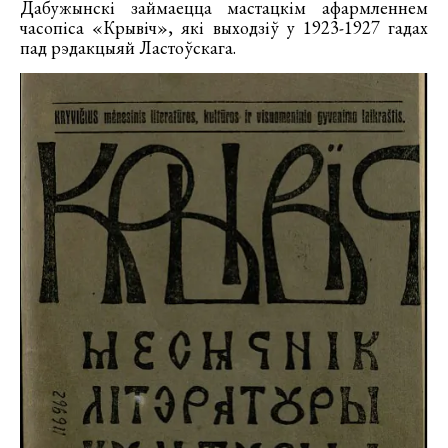
Дабужынскі займаецца мастацкім афармленнем
часопіса «Крывіч», які выходзіў у 1923-1927 гадах
пад рэдакцыяй Ластоўскага.