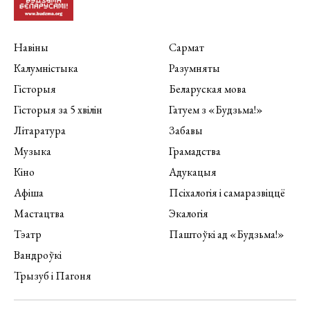
Навіны
Сармат
Калумністыка
Разумняты
Гісторыя
Беларуская мова
Гісторыя за 5 хвілін
Гатуем з «Будзьма!»
Літаратура
Забавы
Музыка
Грамадства
Кіно
Адукацыя
Афіша
Псіхалогія і самаразвіццё
Мастацтва
Экалогія
Тэатр
Паштоўкі ад «Будзьма!»
Вандроўкі
Трызуб і Пагоня