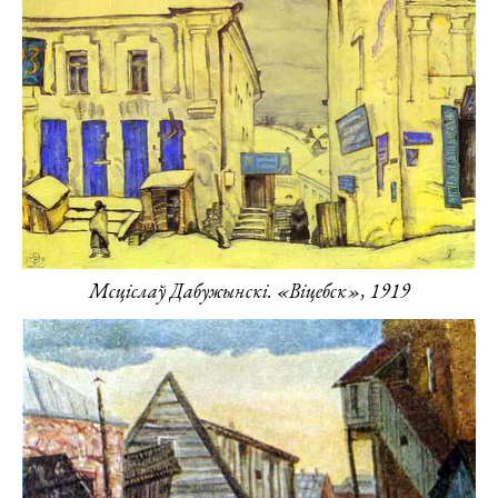
Мсціслаў Дабужынскі. «Віцебск», 1919