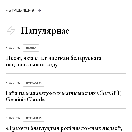
ЧЫТАЦЬ ЯШЧЭ
Папулярнае
31.07.2026
МУЗЫКА
Песні, якія сталі часткай беларускага
нацыянальнага коду
31.07.2026
ГРАМАДСТВА
Гайд па малавядомых магчымасцях ChatGPT,
Gemini і Claude
31.07.2026
ГРАМАДСТВА
«Граючы бязглуздыя ролі нязломных людзей,