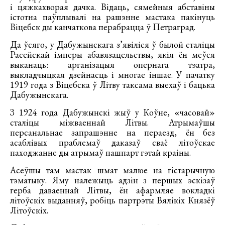
і цяжкахворая дачка. Відаць, сямейныя абставіны
істотна паўплывалі на рашэнне мастака пакінуць
Віцебск ды канчаткова перабрацца ў Петраград.
Да ўсяго, у Дабужынскага з’явіліся ў былой сталіцы
Расейскай імперы абавязацельствы, якія ён меўся
выканаць: арганізацыя опернага тэатра,
выкладчыцкая дзейнасць і многае іншае. У пачатку
1919 года з Віцебска ў Літву таксама выехаў і бацька
Дабужынскага.
З 1924 года Дабужынскі жыў у Коўне, «часовай»
сталіцы міжваеннай Літвы. Атрымаўшы
персанальнае запрашэнне на пераезд, ён без
асаблівых праблемаў даказаў сваё літоўскае
паходжанне ды атрымаў пашпарт гэтай краіны.
Асеўшы там мастак шмат малюе на гістарычную
тэматыку. Яму належыць адзін з першых эскізаў
герба даваеннай Літвы, ён афармляе вокладкі
літоўскіх выданняў, робіць партрэты Вялікіх Князёў
Літоўскіх.