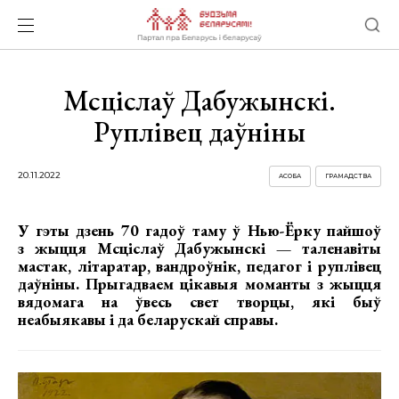
Мсціслаў Дабужынскі.
Руплівец даўніны
20.11.2022
АСОБА
ГРАМАДСТВА
У гэты дзень 70 гадоў таму ў Нью-Ёрку пайшоў
з жыцця Мсціслаў Дабужынскі — таленавіты
мастак, літаратар, вандроўнік, педагог і руплівец
даўніны. Прыгадваем цікавыя моманты з жыцця
вядомага на ўвесь свет творцы, які быў
неабыякавы і да беларускай справы.