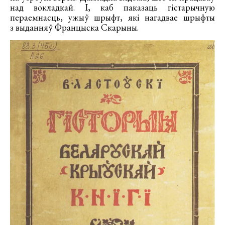
над вокладкай. І, каб паказаць гістарычную
пераемнасць, ужыў шрыфт, які нагадвае шрыфты
з выданняў Францыска Скарыны.