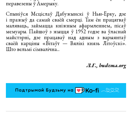
перавезены ў Амерыку.
Спыніўся Мсціслаў Дабужынскі ў Нью-Ёрку, дзе
і пражыў да самай сваёй смерці. Там ён працягваў
маляваць, займацца кніжным афармленнем, пісаў
мемуары. Пайшоў з жыцця ў 1952 годзе ва ўласнай
майстэрні, дзе працаваў над адным з варыянтаў
сваёй карціны «Вітаўт — Вялікі князь Літоўскі».
Што вельмі сімвалічна...
Л.Г., budzma.org