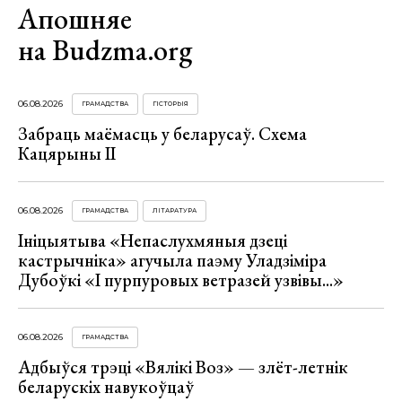
Апошняе
на Budzma.org
06.08.2026
ГРАМАДСТВА
ГІСТОРЫЯ
Забраць маёмасць у беларусаў. Схема
Кацярыны ІІ
06.08.2026
ГРАМАДСТВА
ЛІТАРАТУРА
Ініцыятыва «Непаслухмяныя дзеці
кастрычніка» агучыла паэму Уладзіміра
Дубоўкі «І пурпуровых ветразей узвівы...»
06.08.2026
ГРАМАДСТВА
Адбыўся трэці «Вялікі Воз» — злёт-летнік
беларускіх навукоўцаў