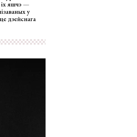
 іх яшчэ —
нізаваных у
рце дзейснага