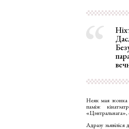
Ніх
Дасл
Без
пар
веч
Неяк мая жонка з
паміж кінатэат
«Цэнтральнага», ё
Адразу зьявіліся