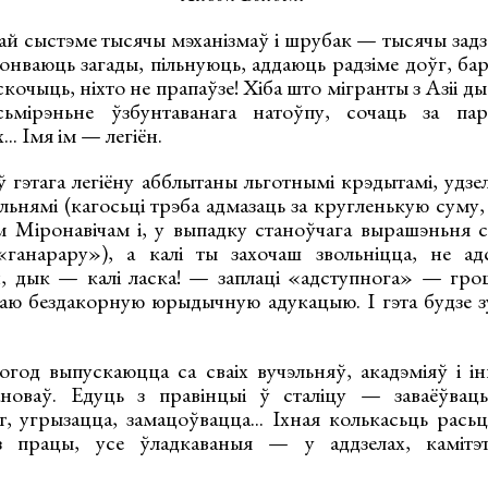
ай сыстэме тысячы мэханізмаў і шрубак — тысячы задз
онваюць загады, пільнуюць, аддаюць радзіме доўг, ба
кочыць, ніхто не прапаўзе! Хіба што мігранты з Азіі ды
ьмірэньне ўзбунтаванага натоўпу, сочаць за па
.. Імя ім — легіён.
 гэтага легіёну абблытаны льготнымі крэдытамі, удзе
ьнямі (кагосьці трэба адмазаць за кругленькую суму, 
ам Міронавічам і, у выпадку станоўчага вырашэньня с
«ганарару»), а калі ты захочаш звольніцца, не 
, дык — калі ласка! — заплаці «адступнога» — гро
ваю бездакорную юрыдычную адукацыю. І гэта будзе з
год выпускаюцца са сваіх вучэльняў, акадэміяў і 
новаў. Едуць з правінцыі ў сталіцу — заваёўваць,
 угрызацца, замацоўвацца... Іхная колькасьць расьце
з працы, усе ўладкаваныя — у аддзелах, камітэта