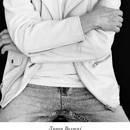
Лявон Вольскі