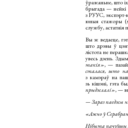
ўражаньне, што іх
брыгада — нейкі м
з РУУС, экспэрт-кр
юныя стажоры (мо
службу, астатнія 
Вы ж ведаеце, гэ
што дрэвы ў цэнт
лістота не пераш
увесь дзень. Здым
такія»
, — пазай
сталася, што на
з камэраў на паш
зь кішэні, гэта б
прыдзелалі»
, — в
— Зараз паедзем н
«Ажно ў Серабранк
Нібыта пачуўшы м