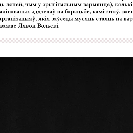
ь лепей, чым у арыгінальным варыянце), колькі
галінаваных аддзелаў па барацьбе, камітэтаў, вае
арганізацыяў, якія заўсёды мусяць стаяць на ва
зважае Лявон Вольскі.