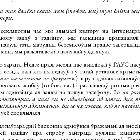
так далёка ехаць, яны (то-бок, мы) тут блізка жывуц
аперы.
есклапотны час мы здымалі кватэру на Інтэрнацы
аколу заняў з гадзінку, мы гасьцінна прапанавалі
лі, пакуль гэты марудны бессэнсоўны працэс завершыц
ены, мы разьвіталіся і з палёгкай уздыхнулі.
 зарана. Недзе празь месяц нас выклікалі ў РАУС нас
н ёсьць, калі хто ня ведаў), і ў гэтай установе артыс
 але начальства не зразумее»
) пару гадзінак захапляў
вядомых асобаў (то-бок, нас) і распавядаў розныя рэч
ам адмовіцца ад заявы на пошук тэлефону, бо
«а ра
пэнсіянэрка, а калі вы не адмовіцеся ад заявы, ды
інальную адказнасьць. Вы ж ня хочаце, каб яе пасадзі
м усё скончылася.
 паўтара дні і бясконца адмоўныя ўражаньні ад зносі
ней напішу пра спробу зайграць вулічны канцэр
і яшчэ адзін, горшы досьвед зносінаў зь імі). Лішн