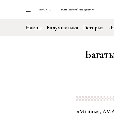
ПРА НАС
ПАДТРЫМАЙ «БУДЗЬМУ»
Навіны
Калумністыка
Гісторыя
Лі
Багаты
«Міліцыя, АМАП