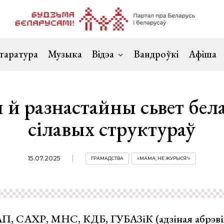
таратура
Музыка
Відэа
Вандроўкі
Афіша
 й разнастайны сьвет бел
сілавых структураў
15.07.2025
ГРАМАДСТВА
«МАМА, НЕ ЖУРЫСЯ!»
, САХР, МНС, КДБ, ГУБАЗіК (адзіная абрэвіят