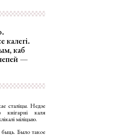
ю.
е калегі.
ым, каб
 лепей —
ае сталіцы. Недзе
 кнігарні каля
лікалі міліцыю.
 быць. Было такое