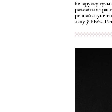
беларуску гучыц
размаітых і раз
рознай ступені 
ладу ў РБ?». Ра