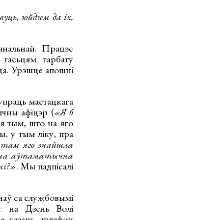
ь, зойдзем да іх,
янальнай. Працэс
 гасьцям гарбату
ца. Урэшце апошні
упраць мастацкага
тычны афіцэр (
«Я б
ся тым, што на яго
ы, у тым ліку, пра
птам яго знайшла
к яна аўтаматычна
лі?»
. Мы падпісалі
наў са службовымі
т на Дзень Волі
е казаць, тэлефон