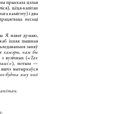
іны прыехала цэлая
іся), цёця-капітан
га камітэту) і два
рацягваць несьці
ы. Я нават думаю,
 каб іхняя пышная
ьледаваньня заняў
я камэры, нам бы
 з вулічных (
«Так
рамі»
), потым —
 яшчэ вытыркаўся
ак-будта яму ногі
капітан.
я: