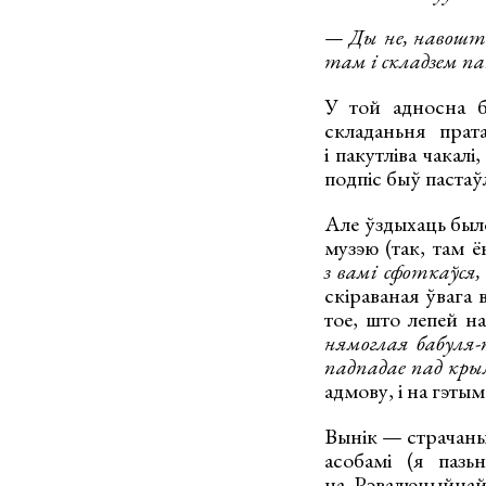
— Ды не, навошта 
там і складзем п
У той адносна б
складаньня прат
і пакутліва чака
подпіс быў пастаўл
Але ўздыхаць было
музэю (так, там ё
з вамі сфоткаўся,
скіраваная ўвага 
тое, што лепей н
нямоглая бабуля-
падпадае пад крым
адмову, і на гэты
Вынік — страчаныя
асобамі (я пазь
на Рэвалюцыйнай 