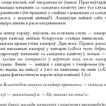
 сюды паслалі, каб мы раптам не ўцяклі. Праз паўгадз
алады начальнік са сьледчага камітэту (яго ўсе слухал
ыміналіст (ён працаваў у спайцы з дзядзькам са сьледча
жа, з акадэміі міліцыі?). Амапаўцы пайшлі сабе п
пяцёра заняліся расьсьледаваньнем.
та цэнтр гораду, паўсюль, на кожным слупе — камэр
ры калісьці зялёнае беларускае сталіцы павысякалі,
каджала працы гэтых камэраў. Дык вось. Працэс расьс
алі паказаньні камэраў у кнігарні (
«Якія тут добры
здросьціў начальнік са сьледчага камітэту), потым —
 вуліцы вы патрапілі ў мёртвую зону, па-за камэ
тамце. Вынік — выйшлі з кнігарні з тэлефонам (ён
ыло відаць на запісе), а ўжо на паштамце ён зьнік (
«К
ыдала фантастычную вэрсію цёця-капітан). І ўсё.
а Веласіпедны завулак складаць пратакол, — сказала 
у! — запанікаваў я. — Не, толькі ня гэта!».
ае думкі, малады начальнік з камітэту распарадзіўс