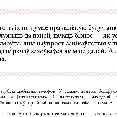
то зь іх ня думае пра далёкую будучын
ужыць да пэнсіі, пачаць бізнэс — як ус
умоўна, яны наўпрост зацікаўленыя ў т
адак рэчаў захоўваўся як мага далей. А
на.
губіла мабільны тэлефон. У самым цэнтры беларуск
рам «Цэнтральным» і паштамтам. Выходзілі з
н яшчэ быў, прыйшлі на паштамт, глядзім — няма. Вык
 два амапаўцы. Суворыя, нешматслоўныя — усё як мае