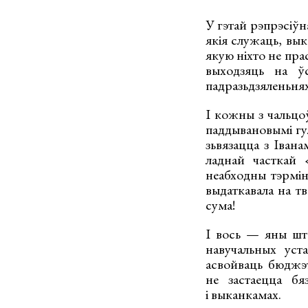
У гэтай рэпрэсіўн
якія служаць, вык
якую ніхто не прас
выходзяць на ўс
падразьдзяленьнях.
І кожны з чальцоў
паддывановымі гул
зьвязацца з Іван
ладнай часткай 
неабходны тэрмін
выдаткавала на т
сума!
І вось — яны што
навучальных уста
асвойваць бюджэт,
не застаецца бя
і выканкамах.