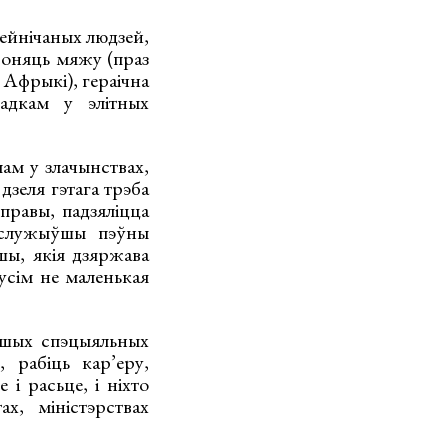
ейнічаных людзей,
роняць мяжу (праз
 Афрыкі), гераічна
радкам у элітных
лам у злачынствах,
дзеля гэтага трэба
правы, падзяліцца
адслужыўшы пэўны
шы, якія дзяржава
усім не маленькая
іншых спэцыяльных
 рабіць кар’еру,
 і расьце, і ніхто
х, міністэрствах