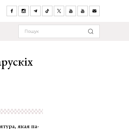
арускіх
ура, якая па-