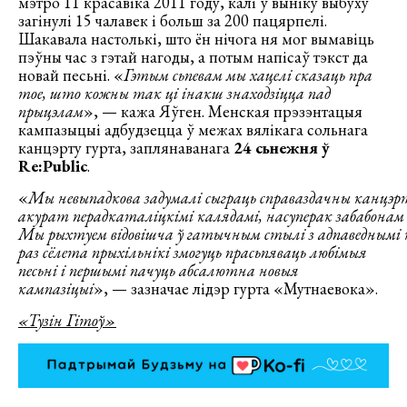
мэтро 11 красавіка 2011 году, калі ў выніку выбуху
загінулі 15 чалавек і больш за 200 пацярпелі.
Шакавала настолькі, што ён нічога ня мог вымавіць
пэўны час з гэтай нагоды, а потым напісаў тэкст да
новай песьні. «
Гэтым сьпевам мы хацелі сказаць пра
тое, што кожны так ці інакш знаходзіцца пад
прыцэлам
», — кажа Яўген. Менская прэзэнтацыя
кампазыцыі адбудзецца ў межах вялікага сольнага
канцэрту гурта, заплянаванага
24 сьнежня ў
Re:Public
.
«
Мы
невыпадкова
задумалі
сыграць
справаздачны
канцэр
акурат
перад
каталіцкімі
калядамі
,
насуперак
забабонам
Мы
рыхтуем
відовішча
ў
гатычным
стылі
з
адпаведнымі
раз сёлета прыхільнікі змогуць прасьпяваць любімыя
песьні і першымі пачуць абсалютна новыя
кампазіцыі
», — зазначае лідэр гурта «Мутнаевока».
«Тузін Гітоў»