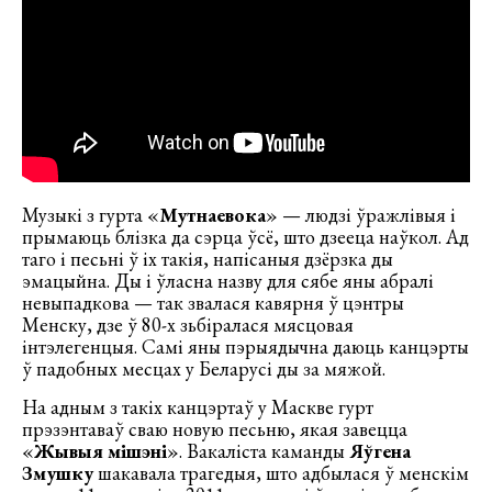
Музыкі з гурта «
Мутнаевока
» — людзі ўражлівыя і
прымаюць блізка да сэрца ўсё, што дзееца наўкол. Ад
таго і песьні ў іх такія, напісаныя дзёрзка ды
эмацыйна. Ды і ўласна назву для сябе яны абралі
невыпадкова — так звалася кавярня ў цэнтры
Менску, дзе ў 80-х зьбіралася мясцовая
інтэлегенцыя. Самі яны пэрыядычна даюць канцэрты
ў падобных месцах у Беларусі ды за мяжой.
На адным з такіх канцэртаў у Маскве гурт
прэзэнтаваў сваю новую песьню, якая завецца
«
Жывыя мішэні
». Вакаліста каманды
Яўгена
Змушку
шакавала трагедыя, што адбылася ў менскім