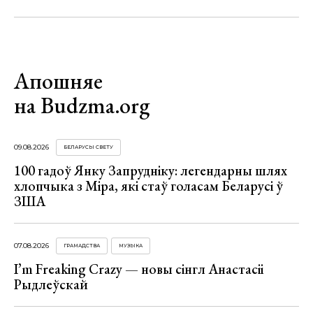
Апошняе
на Budzma.org
09.08.2026
БЕЛАРУСЫ СВЕТУ
100 гадоў Янку Запрудніку: легендарны шлях
хлопчыка з Міра, які стаў голасам Беларусі ў
ЗША
07.08.2026
ГРАМАДСТВА
МУЗЫКА
I’m Freaking Crazy — новы сінгл Анастасіі
Рыдлеўскай