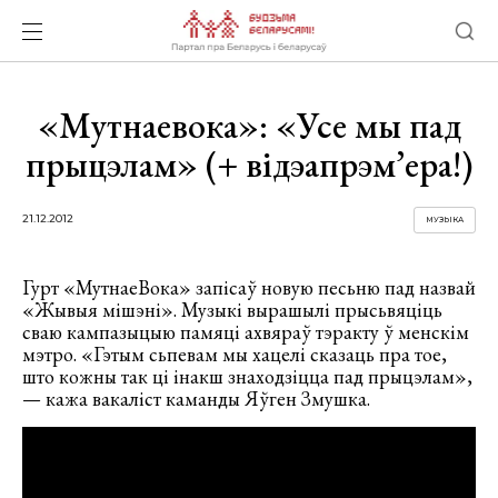
«Мутнаевока»: «Усе мы пад
прыцэлам» (+ відэапрэм’ера!)
21.12.2012
МУЗЫКА
Гурт «МутнаеВока» запісаў новую песьню пад назвай
«Жывыя мішэні». Музыкі вырашылі прысьвяціць
сваю кампазыцыю памяці ахвяраў тэракту ў менскім
мэтро. «Гэтым сьпевам мы хацелі сказаць пра тое,
што кожны так ці інакш знаходзіцца пад прыцэлам»,
— кажа вакаліст каманды Яўген Змушка.