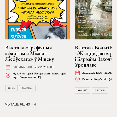
Выстава «Графічныя
Выстава Вольгі На
афарызмы Міхаіла
«Жыццё дзвюх рэк
Лісоўскага» ў Мінску
і Бярэзіна Заходня
Уроцлаве
17.03.2026 16:00 - 31.12.2026 17:00
26.03.2026 16:00 - 25.08.202
Музей гісторыі беларускай літаратуры
(вул. Багдановіча, 13)
Галерэя Клуба MiL (Kościu
МІНСК
ВЫСТАВЫ
УРОЦЛАЎ
ВЫСТАВЫ
ЧЫТАЦЬ ЯШЧЭ