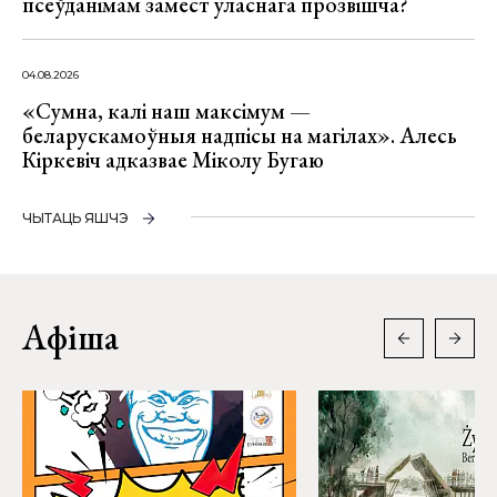
псеўданімам замест уласнага прозвішча?
04.08.2026
«Сумна, калі наш максімум —
беларускамоўныя надпісы на магілах». Алесь
Кіркевіч адказвае Міколу Бугаю
ЧЫТАЦЬ ЯШЧЭ
Афіша