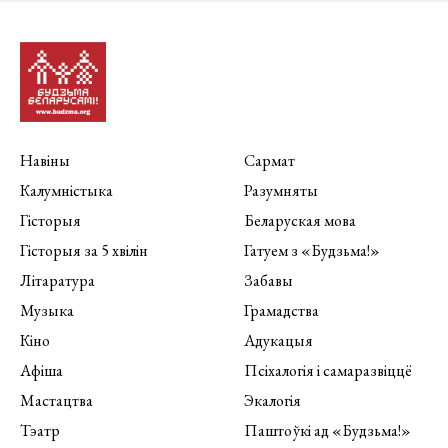
Навіны
Сармат
Калумністыка
Разумняты
Гісторыя
Беларуская мова
Гісторыя за 5 хвілін
Гатуем з «Будзьма!»
Літаратура
Забавы
Музыка
Грамадства
Кіно
Адукацыя
Афіша
Псіхалогія і самаразвіццё
Мастацтва
Экалогія
Тэатр
Паштоўкі ад «Будзьма!»