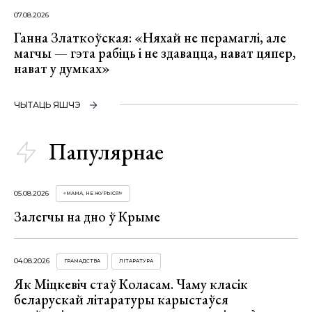
07.08.2026
Ганна Златкоўская: «Няхай не перамаглі, але
магчы — гэта рабіць і не здавацца, нават цяпер,
нават у думках»
ЧЫТАЦЬ ЯШЧЭ
Папулярнае
05.08.2026
«МАМА, НЕ ЖУРЫСЯ!»
Залегчы на дно ў Крыме
04.08.2026
ГРАМАДСТВА
ЛІТАРАТУРА
Як Міцкевіч стаў Коласам. Чаму класік
беларускай літаратуры карыстаўся