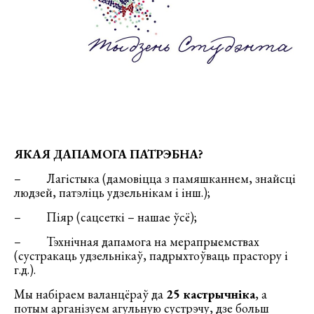
ЯКАЯ ДАПАМОГА ПАТРЭБНА?
– Лагістыка (дамовіцца з памяшканнем, знайсці
людзей, патэліць удзельнікам і інш.);
– Піяр (сацсеткі – нашае ўсё);
– Тэхнічная дапамога на мерапрыемствах
(сустракаць удзельнікаў, падрыхтоўваць прастору і
г.д.).
Мы набіраем валанцёраў да
25 кастрычніка
, а
потым арганізуем агульную сустрэчу, дзе больш