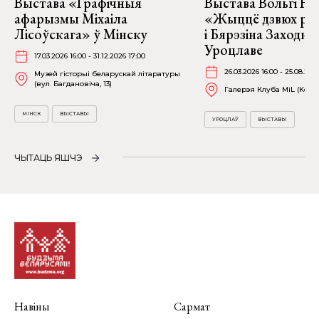
Выстава «Графічныя
Выстава Вольгі На
афарызмы Міхаіла
«Жыццё дзвюх рэк
Лісоўскага» ў Мінску
і Бярэзіна Заходня
Уроцлаве
17.03.2026 16:00 - 31.12.2026 17:00
26.03.2026 16:00 - 25.08.202
Музей гісторыі беларускай літаратуры
(вул. Багдановіча, 13)
Галерэя Клуба MiL (Kościu
МІНСК
ВЫСТАВЫ
УРОЦЛАЎ
ВЫСТАВЫ
ЧЫТАЦЬ ЯШЧЭ
Навіны
Сармат