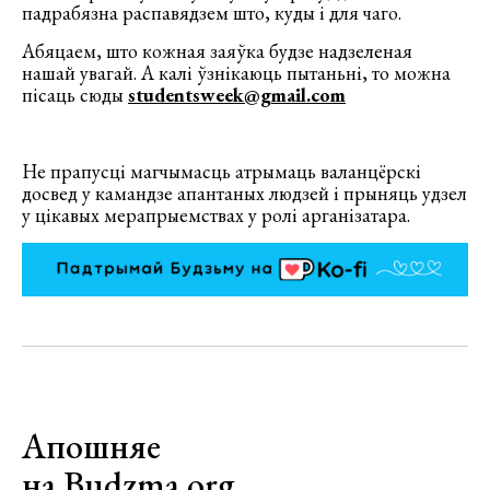
падрабязна распавядзем што, куды і для чаго.
Абяцаем, што кожная заяўка будзе надзеленая
нашай увагай. А калі ўзнікаюць пытаньні, то можна
пісаць сюды
studentsweek@gmail.com
Не прапусці магчымасць атрымаць валанцёрскі
досвед у камандзе апантаных людзей і прыняць удзел
у цікавых мерапрыемствах у ролі арганізатара.
Апошняе
на Budzma.org