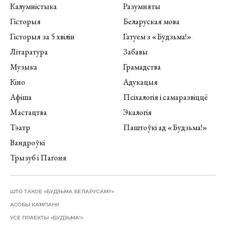
Калумністыка
Разумняты
Гісторыя
Беларуская мова
Гісторыя за 5 хвілін
Гатуем з «Будзьма!»
Літаратура
Забавы
Музыка
Грамадства
Кіно
Адукацыя
Афіша
Псіхалогія і самаразвіццё
Мастацтва
Экалогія
Тэатр
Паштоўкі ад «Будзьма!»
Вандроўкі
Трызуб і Пагоня
ШТО ТАКОЕ «БУДЗЬМА БЕЛАРУСАМІ!»
АСОБЫ КАМПАНІІ
УСЕ ПРАЕКТЫ «БУДЗЬМА!»