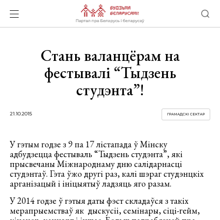
Стань валанцёрам на
фестывалі “Тыдзень
студэнта”!
21.10.2015
ГРАМАДСКІ СЕКТАР
У гэтым годзе з 9 па 17 лістапада ў Мінску
адбудзецца фестываль “Тыдзень студэнта”, які
прысвечаны Міжнароднаму дню салідарнасці
студэнтаў. Гэта ўжо другі раз, калі шэраг студэнцкіх
арганізацый і ініцыятыў ладзяць яго разам.
У 2014 годзе ў гэтыя даты фэст складаўся з такіх
мерапрыемстваў як дыскусіі, семінары, сіці-гейм,