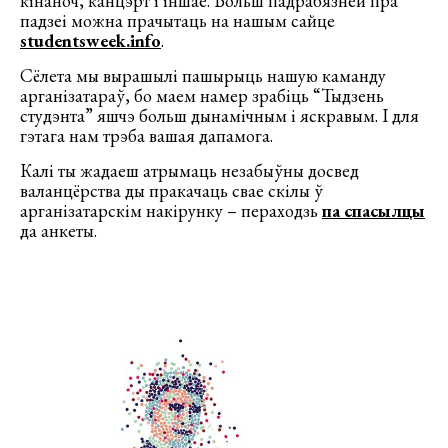
кінаноч, канцэрт і іншае. Больш падрабязней пра
падзеі можна прачытаць на нашым сайце
studentsweek.info
.
Сёлета мы вырашылі пашырыць нашую каманду
арганізатараў, бо маем намер зрабіць “Тыдзень
студэнта” яшчэ больш дынамічным і яскравым. І для
гэтага нам трэба вашая дапамога.
Калі ты жадаеш атрымаць незабыўны досвед
валанцёрства ды пракачаць свае скілы ў
арганізатарскім накірунку – пераходзь
па спасылцы
да анкеты.