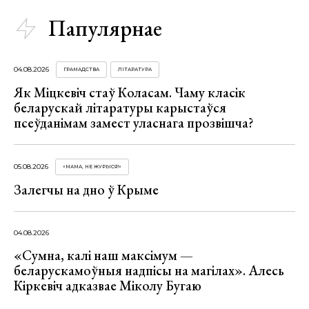
Папулярнае
04.08.2026
ГРАМАДСТВА
ЛІТАРАТУРА
Як Міцкевіч стаў Коласам. Чаму класік
беларускай літаратуры карыстаўся
псеўданімам замест уласнага прозвішча?
05.08.2026
«МАМА, НЕ ЖУРЫСЯ!»
Залегчы на дно ў Крыме
04.08.2026
«Сумна, калі наш максімум —
беларускамоўныя надпісы на магілах». Алесь
Кіркевіч адказвае Міколу Бугаю