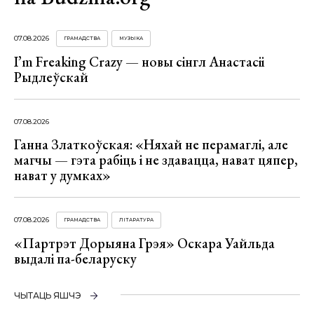
07.08.2026
ГРАМАДСТВА
МУЗЫКА
I’m Freaking Crazy — новы сінгл Анастасіі
Рыдлеўскай
07.08.2026
Ганна Златкоўская: «Няхай не перамаглі, але
магчы — гэта рабіць і не здавацца, нават цяпер,
нават у думках»
07.08.2026
ГРАМАДСТВА
ЛІТАРАТУРА
«Партрэт Дорыяна Грэя» Оскара Уайльда
выдалі па-беларуску
ЧЫТАЦЬ ЯШЧЭ