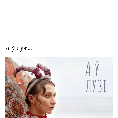
А ў лузі...