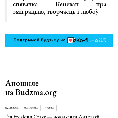
спявачка Кецеван пра
эміграцыю, творчасць і любоў
Апошняе
на Budzma.org
07.08.2026
ГРАМАДСТВА
МУЗЫКА
I’m Freaking Crazy — новы сінгл Анастасіі