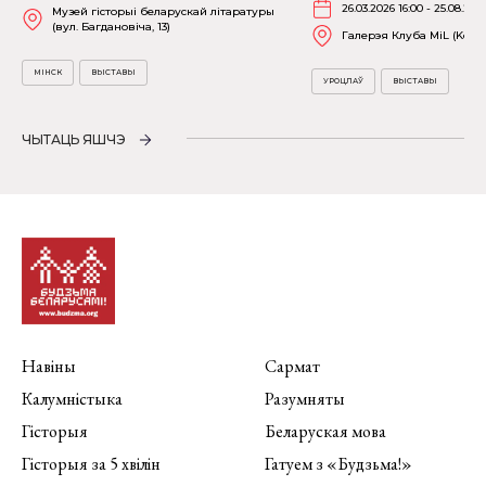
26.03.2026 16:00 - 25.08.202
Музей гісторыі беларускай літаратуры
(вул. Багдановіча, 13)
Галерэя Клуба MiL (Kościu
МІНСК
ВЫСТАВЫ
УРОЦЛАЎ
ВЫСТАВЫ
ЧЫТАЦЬ ЯШЧЭ
Навіны
Сармат
Калумністыка
Разумняты
Гісторыя
Беларуская мова
Гісторыя за 5 хвілін
Гатуем з «Будзьма!»