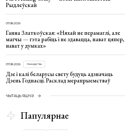
Рыдлеўскай
07.08.2026
Ганна Златкоўская: «Няхай не перамаглі, але
магчы — гэта рабіць і не здавацца, нават цяпер,
нават у думках»
07.08.2026
ГРАМАДСТВА
Дзе і калі беларусы свету будуць адзначаць
Дзень Годнасці. Расклад мерапрыемстваў
ЧЫТАЦЬ ЯШЧЭ
Папулярнае