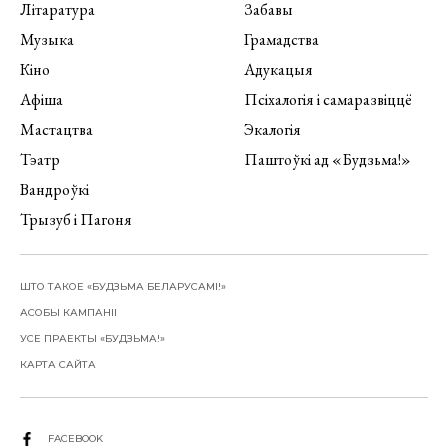
Літаратура
Забавы
Музыка
Грамадства
Кіно
Адукацыя
Афіша
Псіхалогія і самаразвіццё
Мастацтва
Экалогія
Тэатр
Паштоўкі ад «Будзьма!»
Вандроўкі
Трызуб і Пагоня
ШТО ТАКОЕ «БУДЗЬМА БЕЛАРУСАМІ!»
АСОБЫ КАМПАНІІ
УСЕ ПРАЕКТЫ «БУДЗЬМА!»
КАРТА САЙТА
FACEBOOK