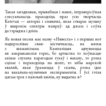
Такая загадкавая, прывабная і нават, інтраверсіўная
сэксуальнасць праходзіць праз усю творчасць
Ketevan — акторкі і спявачкі, якая стварае музыку
ў шырокім спектры жанраў: ад джаза і соўла
да гэрыджа і дзіпа.
Яе новая песня мае назву «Нявеста» і з першых нот
падкрэслівае сваю містычнасць, на мяжы
з шаманізмам. Кампазіцыя адчуваецца
як амерыканскія горкі, бо артыстка то поўнасцю
ахінае слухача карагодам гукаў і вакалу, то рэзка
сціхае і пераходзіць на шэпт, то нібы марской
хваляй, якая ўразаецца ў скалы, рэзка ідзе
на вакальна-музычныя эксперыменты. І ўсё гэтая
цягам трох з паловай хвілін, ну выдатна ж?