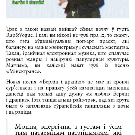
Трэк з такой назвай выйшаў сёння ноччу ў гурта
Rap&Vogue. І калі вы ніколі не чулі пра іх, то скажу,
што гэта аўдыявізуальны поп-арт праект, які
балансуе на мяжы мэйнстрыму і сучаснага мастацтва.
Такая, іранічная электронная музыка, што спалучае
розныя жанры і накірункі папулярнай культуры.
Магчыма, вы калісьці нават чулі іх песню
«Мінсктранс».
Новая песня «Берлін і дранікі» не мае ні кроплі
сур’ёзнасці і на працягу ўсёй кампазіцыі імкнецца
данесці нам толькі адну думку «я люблю Берлін
і дранікі». Гэта танцавальны рэйв-трэк, пад які крута
было б запальваць еўрапейскія танцпляцы з ночы
і да раніцы.
Моцна, энергічна, з густам і ўсім
тым патаемным патэнцыялам, які