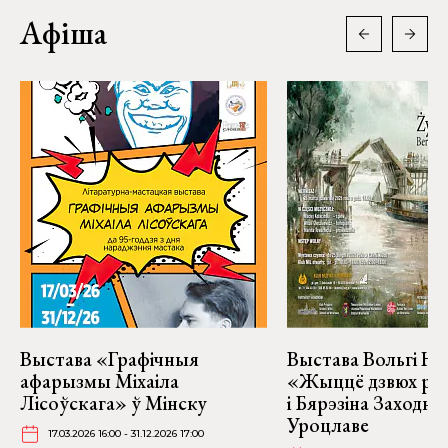
Афіша
Выстава «Графічныя
Выстава Вольгі На
афарызмы Міхаіла
«Жыццё дзвюх рэк
Лісоўскага» ў Мінску
і Бярэзіна Заходня
Уроцлаве
17.03.2026 16:00 - 31.12.2026 17:00