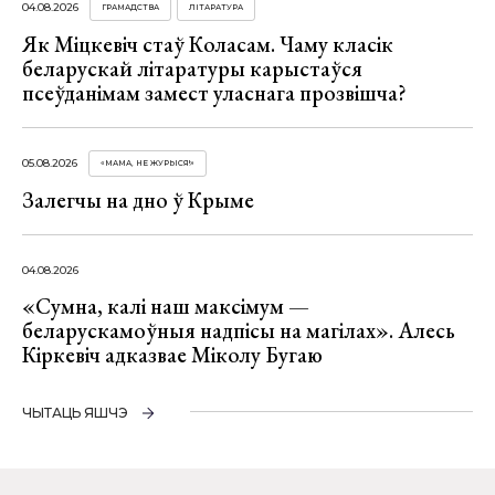
04.08.2026
ГРАМАДСТВА
ЛІТАРАТУРА
Як Міцкевіч стаў Коласам. Чаму класік
беларускай літаратуры карыстаўся
псеўданімам замест уласнага прозвішча?
05.08.2026
«МАМА, НЕ ЖУРЫСЯ!»
Залегчы на дно ў Крыме
04.08.2026
«Сумна, калі наш максімум —
беларускамоўныя надпісы на магілах». Алесь
Кіркевіч адказвае Міколу Бугаю
ЧЫТАЦЬ ЯШЧЭ