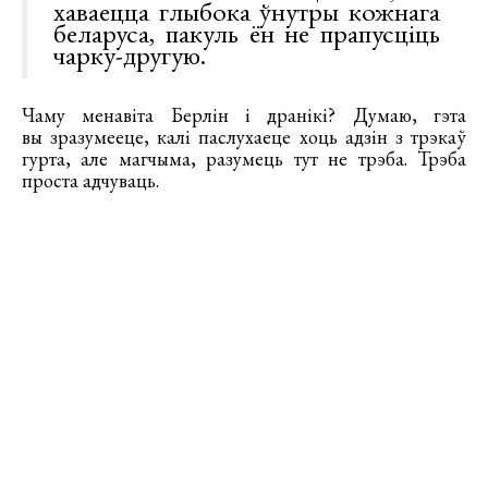
хаваецца глыбока ўнутры кожнага
беларуса, пакуль ён не прапусціць
чарку-другую.
Чаму менавіта Берлін і дранікі? Думаю, гэта
вы зразумееце, калі паслухаеце хоць адзін з трэкаў
гурта, але магчыма, разумець тут не трэба. Трэба
проста адчуваць.