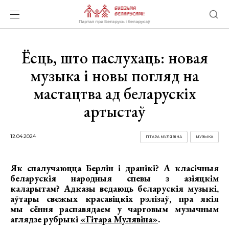
Ёсць, што паслухаць: новая
музыка і новы погляд на
мастацтва ад беларускіх
артыстаў
12.04.2024
ГІТАРА МУЛЯВІНА
МУЗЫКА
Як спалучаюцца Берлін і дранікі? А класічныя
беларускія народныя спевы з азіяцкім
каларытам? Адказы ведаюць беларускія музыкі,
аўтары свежых красавіцкіх рэлізаў, пра якія
мы сёння распавядаем у чарговым музычным
аглядзе рубрыкі
«Гітара Мулявіна»
.