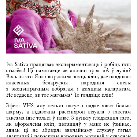
Iva Sativa працягвае эксперыментаваць і робіць гэта
стылёва! Ці памятаеце яе апошні трэк «А ў лузі»?
Вось на яго Яна і вырашыла зняць кліп, дзе паяднала
класічныя беларускія народныя спевы
з эксцэнтрычным вобразам і азіяцкім каларытам.
Не ведаеце, як тое магчыма? То глядзіце кліп!
Эфект VHS яму вельмі пасуе і надае яшчэ больш
шарму, а відавочны рассінхрон візуала з тэкстам
таксама ідзе толькі ў плюс. З пункту гледжання таго,
як аформлены кліп, пытанняў у мяне не ўзнікае,
аднак ці не абрыдлі звычайнаму слухачу гэтыя
адаптацыі і пераспевы народных матываў у сучаснай