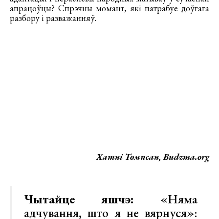
апрацоўцы? Спрэчны момант, які патрабуе доўгага
разбору і разважанняў.
Хатні Томпсан, Budzma.org
Чытайце яшчэ:
«Няма
адчування, што я не вярнуся»: