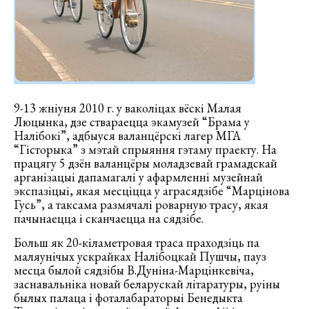
9-13 жнiуня 2010 г. у ваколiцах вёскi Малая
Люцынка, дзе ствараецца экамузей “Брама у
Налiбокi”, адбыуся валанцёрскi лагер МГА
“Гiсторыка” з мэтай спрыяння гэтаму праекту. На
працягу 5 дзён валанцёры моладзевай грамадскай
арганiзацыi дапамагалi у афармленнi музейнай
экспазiцыi, якая месцiцца у аграсядзiбе “Марцiнова
Гусь”, а таксама размячалi роварную трасу, якая
пачынаецца i сканчаецца на сядзiбе.
Больш як 20-кiламетровая траса праходзiць па
маляунiчых ускрайках Налiбоцкай Пушчы, пауз
месца былой сядзiбы В.Дунiна-Марцiнкевiча,
заснавальнiка новай беларускай лiтаратуры, руiны
былых палаца i фоталабараторыi Бенедыкта