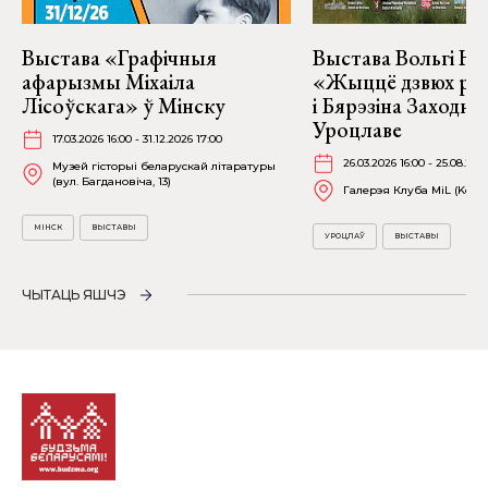
Выстава «Графічныя
Выстава Вольгі На
афарызмы Міхаіла
«Жыццё дзвюх рэк
Лісоўскага» ў Мінску
і Бярэзіна Заходня
Уроцлаве
17.03.2026 16:00 - 31.12.2026 17:00
26.03.2026 16:00 - 25.08.202
Музей гісторыі беларускай літаратуры
(вул. Багдановіча, 13)
Галерэя Клуба MiL (Kościu
МІНСК
ВЫСТАВЫ
УРОЦЛАЎ
ВЫСТАВЫ
ЧЫТАЦЬ ЯШЧЭ