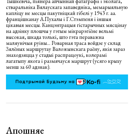
Тышкевiча, пiянера айчыннай фатаграфii i эколага,
стваральнiка Вялаускага запаведнiка, мемарыяльную
каплiцу не месцы пакутнiцкай гiбелi у 1943 г. аа.
францiшканау А.Пухалы i Г.Стэмпеня i iншыя
цiкавыя месцы. Канцэнтрацыя гiстарычных мясцiнау
на адзiнку плошчы у гэтым мiкрарэгiёне вельмi
высокая, шкада толькi, што гэта пераважна
маляунiчыя руiны… Роварная траса войдзе у склад
Зялёных маршрутау Валожынскага раёну, якiя зараз
знаходзяцца у стадыi распрацоукi, колерамi
лагатыпу якога i размячауся маршрут (усяго крыху
менш за 60 адзнак).
Апошняе