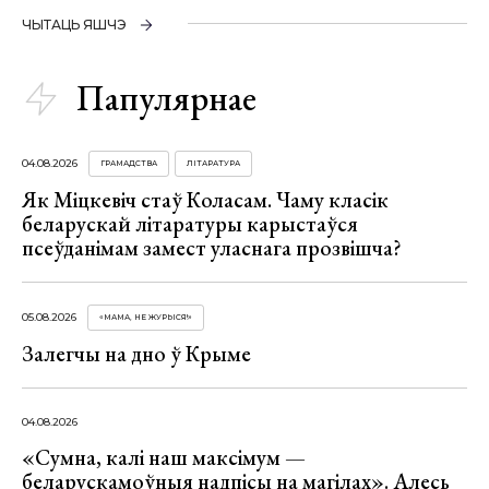
ЧЫТАЦЬ ЯШЧЭ
Папулярнае
04.08.2026
ГРАМАДСТВА
ЛІТАРАТУРА
Як Міцкевіч стаў Коласам. Чаму класік
беларускай літаратуры карыстаўся
псеўданімам замест уласнага прозвішча?
05.08.2026
«МАМА, НЕ ЖУРЫСЯ!»
Залегчы на дно ў Крыме
04.08.2026
«Сумна, калі наш максімум —
беларускамоўныя надпісы на магілах». Алесь