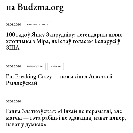
на Budzma.org
09.08.2026
БЕЛАРУСЫ СВЕТУ
100 гадоў Янку Запрудніку: легендарны шлях
хлопчыка з Міра, які стаў голасам Беларусі ў
ЗША
07.08.2026
ГРАМАДСТВА
МУЗЫКА
I’m Freaking Crazy — новы сінгл Анастасіі
Рыдлеўскай
07.08.2026
Ганна Златкоўская: «Няхай не перамаглі, але
магчы — гэта рабіць і не здавацца, нават цяпер,
нават у думках»