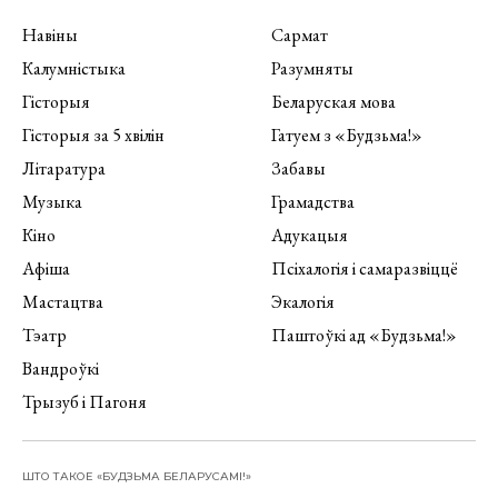
Навіны
Сармат
Калумністыка
Разумняты
Гісторыя
Беларуская мова
Гісторыя за 5 хвілін
Гатуем з «Будзьма!»
Літаратура
Забавы
Музыка
Грамадства
Кіно
Адукацыя
Афіша
Псіхалогія і самаразвіццё
Мастацтва
Экалогія
Тэатр
Паштоўкі ад «Будзьма!»
Вандроўкі
Трызуб і Пагоня
ШТО ТАКОЕ «БУДЗЬМА БЕЛАРУСАМІ!»