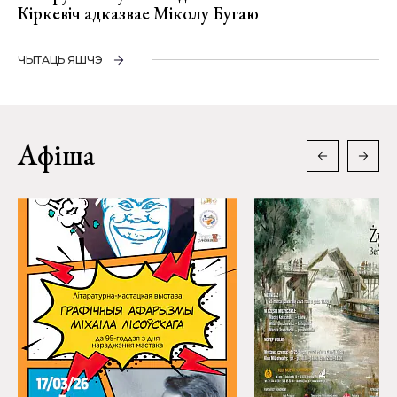
Кіркевіч адказвае Міколу Бугаю
ЧЫТАЦЬ ЯШЧЭ
Афіша