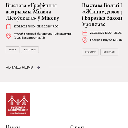
Выстава «Графічныя
Выстава Вольгі На
афарызмы Міхаіла
«Жыццё дзвюх рэк
Лісоўскага» ў Мінску
і Бярэзіна Заходня
Уроцлаве
17.03.2026 16:00 - 31.12.2026 17:00
26.03.2026 16:00 - 25.08.202
Музей гісторыі беларускай літаратуры
(вул. Багдановіча, 13)
Галерэя Клуба MiL (Kościu
МІНСК
ВЫСТАВЫ
УРОЦЛАЎ
ВЫСТАВЫ
ЧЫТАЦЬ ЯШЧЭ
Навіны
Сармат