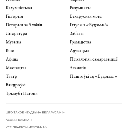
Калумністыка
Разумняты
Гісторыя
Беларуская мова
Гісторыя за 5 хвілін
Гатуем з «Будзьма!»
Літаратура
Забавы
Музыка
Грамадства
Кіно
Адукацыя
Афіша
Псіхалогія і самаразвіццё
Мастацтва
Экалогія
Тэатр
Паштоўкі ад «Будзьма!»
Вандроўкі
Трызуб і Пагоня
ШТО ТАКОЕ «БУДЗЬМА БЕЛАРУСАМІ!»
АСОБЫ КАМПАНІІ
УСЕ ПРАЕКТЫ «БУДЗЬМА!»