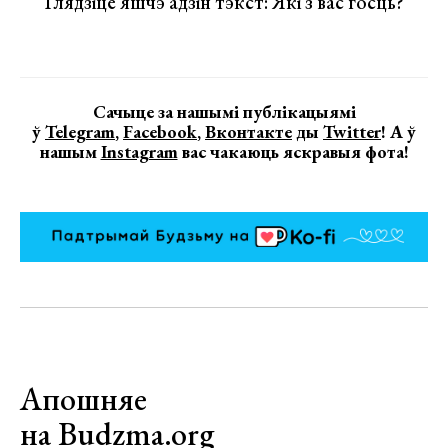
Глядзіце яшчэ адзін тэкст: Які з вас госць?
Сачыце за нашымі публікацыямі
ў
Telegram
,
Facebook
,
Вконтакте
ды
Twitter
! А ў
нашым
Instagram
вас чакаюць яскравыя фота!
Апошняе
на Budzma.org