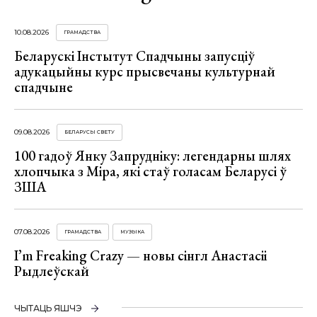
10.08.2026
ГРАМАДСТВА
Беларускі Інстытут Спадчыны запусціў
адукацыйны курс прысвечаны культурнай
спадчыне
09.08.2026
БЕЛАРУСЫ СВЕТУ
100 гадоў Янку Запрудніку: легендарны шлях
хлопчыка з Міра, які стаў голасам Беларусі ў
ЗША
07.08.2026
ГРАМАДСТВА
МУЗЫКА
I’m Freaking Crazy — новы сінгл Анастасіі
Рыдлеўскай
ЧЫТАЦЬ ЯШЧЭ