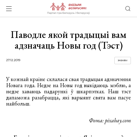
Паводле якой традыцыі вам
адзначаць Новы год (Тэст)
27.12.2019
ЗАБАВЫ
У кожнай краіне склалася свая традыцыя адзначэння
Новага года. Недзе на Новы год выкідаюць мэблю, а
недзе хаваюць падарункі ў шкарпэтках. Наш тэст
дапаможа разабрацца, які варыянт свята вам пасуе
найбольш.
Фота: pixabay.com