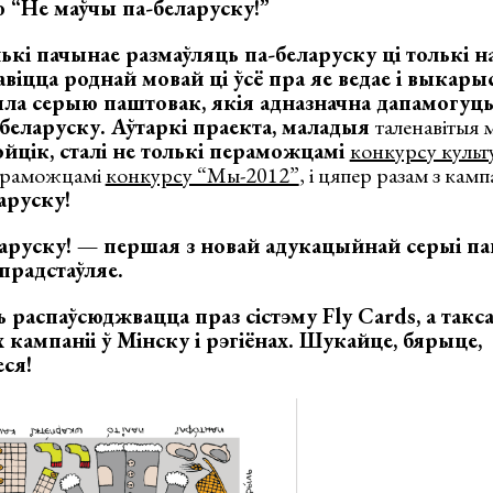
 “Не маўчы па-беларуску
!”
лькі пачынае размаўляць па-беларуску ці толькі на
авіцца роднай мовай ці ўсё пра яе ведае і выкары
ыла серыю паштовак, якія адназначна дапамогуц
беларуску. Аўтаркі праекта, маладыя
таленавітыя 
ойцік
, сталі не толькі
пераможцамі
конкурсу культу
пераможцамі
конкурсу “Мы-2012”
, і цяпер разам з камп
аруску!
ларуску! — першая з новай адукацыйнай серыі п
прадстаўляе.
 распаўсюджвацца праз сістэму Fly Cards, а такс
кампаніі ў Мінску і рэгіёнах. Шукайце, бярыце,
ся!