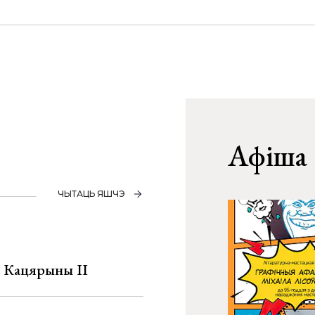
Афіша
ЧЫТАЦЬ ЯШЧЭ
а Кацярыны ІІ