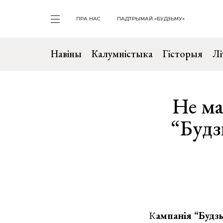
ПРА НАС
ПАДТРЫМАЙ «БУДЗЬМУ»
Навіны
Калумністыка
Гісторыя
Лі
Не ма
“Будз
К
ампанія “Будз