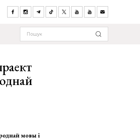
праект
роднай
 роднай мовы
і