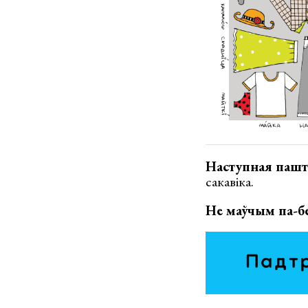
Наступная паштов
сакавіка.
Не маўчым па-б