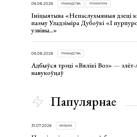
06.08.2026
ГРАМАДСТВА
ЛІТАРАТУРА
Ініцыятыва «Непаслухмяныя дзеці к
паэму Уладзіміра Дубоўкі «І пурпур
узвівы...»
06.08.2026
ГРАМАДСТВА
Адбыўся трэці «Вялікі Воз» — злёт-
навукоўцаў
Папулярнае
31.07.2026
МУЗЫКА