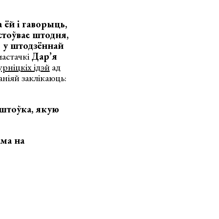
 ёй і гаворыць,
стоўвае штодня,
ь у штодзённай
мастачкі
Дар’я
рніцкіх ідэй
ад
аніяй заклікаюць:
аштоўка, якую
ама на