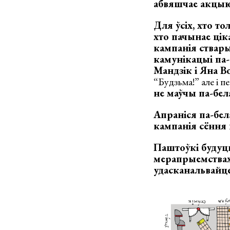
абвяшчае акцыю
Для ўсіх, хто то
хто пачынае цік
кампанія ствар
камунікацыі па-
Мандзік і Яна В
“Будзьма!” але і 
не маўчы па-бел
Апраніся па-бе
кампанія сёння 
Паштоўкі будуць
мерапрыемствах 
удасканальвайце