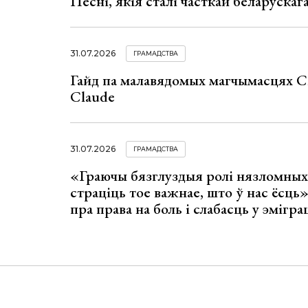
Песні, якія сталі часткай беларуска
31.07.2026
ГРАМАДСТВА
Гайд па малавядомых магчымасцях C
Claude
31.07.2026
ГРАМАДСТВА
«Граючы бязглуздыя ролі нязломны
страціць тое важнае, што ў нас ёсць
пра права на боль і слабасць у эмігра