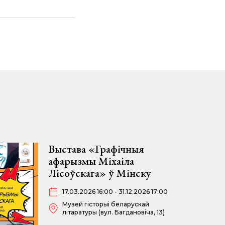
Выстава «Графічныя
афарызмы Міхаіла
Лісоўскага» ў Мінску
17.03.2026 16:00 - 31.12.2026 17:00
Музей гісторыі беларускай
літаратуры (вул. Багдановіча, 13)