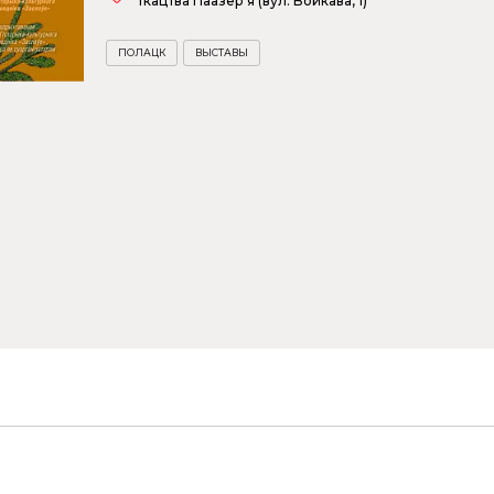
ткацтва Паазер'я (вул. Войкава, 1)
ПОЛАЦК
ВЫСТАВЫ