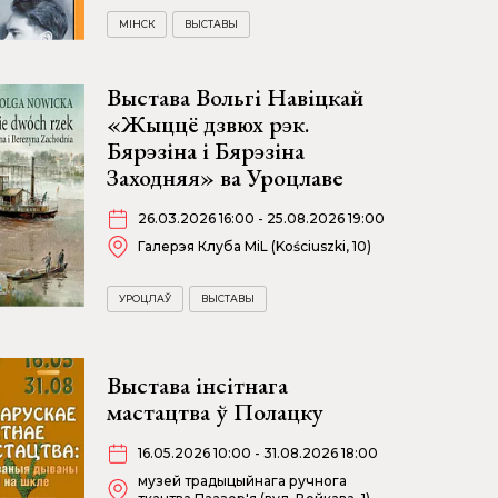
МІНСК
ВЫСТАВЫ
Выстава Вольгі Навіцкай
«Жыццё дзвюх рэк.
Бярэзіна і Бярэзіна
Заходняя» ва Уроцлаве
26.03.2026 16:00 - 25.08.2026 19:00
Галерэя Клуба MiL (Kościuszki, 10)
УРОЦЛАЎ
ВЫСТАВЫ
Выстава інсітнага
мастацтва ў Полацку
16.05.2026 10:00 - 31.08.2026 18:00
музей традыцыйнага ручнога