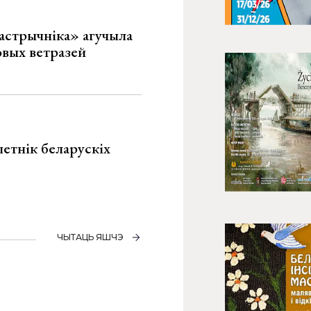
астрычніка» агучыла
овых ветразей
летнік беларускіх
ЧЫТАЦЬ ЯШЧЭ