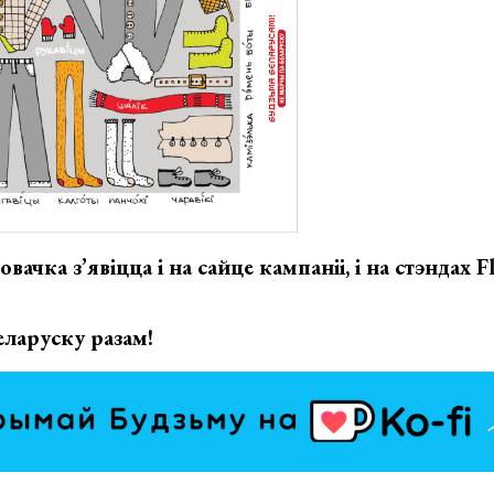
ачка з’явіцца і на сайце кампаніі, і на стэндах
F
еларуску разам!