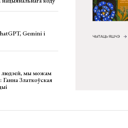
га нацыянальнага коду
hatGPT, Gemini і
ЧЫТАЦЬ ЯШЧЭ
х людзей, мы можам
»: Ганна Златкоўская
цыі