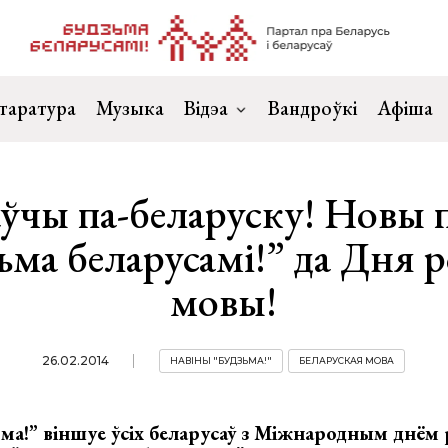
таратура
Музыка
Відэа
Вандроўкі
Афіша
ўчы па-беларуску! Новы 
ьма беларусамі!” да Дня 
мовы!
26.02.2014
НАВІНЫ "БУДЗЬМА!"
БЕЛАРУСКАЯ МОВА
ьма!” віншуе ўсіх беларусаў з Міжнародным днём