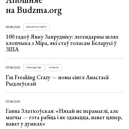
на Budzma.org
09.08.2026
БЕЛАРУСЫ СВЕТУ
100 гадоў Янку Запрудніку: легендарны шлях
хлопчыка з Міра, які стаў голасам Беларусі ў
ЗША
07.08.2026
ГРАМАДСТВА
МУЗЫКА
I’m Freaking Crazy — новы сінгл Анастасіі
Рыдлеўскай
07.08.2026
Ганна Златкоўская: «Няхай не перамаглі, але
магчы — гэта рабіць і не здавацца, нават цяпер,
нават у думках»