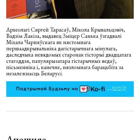
Археолагі Сяргей Тарасаў, Мікола Крывальцэвіч,
Вадзім Лакіза, выдавец Зміцер Санька ўзгадвалі
Міхала Чарняўскага як нястомнага
першаадкрывальніка дагістарычнага мінулага,
даследчыка невядомых старонак гісторыі двадцатага
стагоддзя, папулярызатара гістарычных ведаў,
пісьменніка і, канечне, нязломнага барацьбіта за
незалежнасць Беларусі.
Апошняе