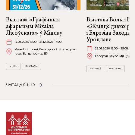
Выстава «Графічныя
Выстава Вольгі На
афарызмы Міхаіла
«Жыццё дзвюх рэк
Лісоўскага» ў Мінску
і Бярэзіна Заходня
Уроцлаве
17.03.2026 16:00 - 31.12.2026 17:00
26.03.2026 16:00 - 25.08.202
Музей гісторыі беларускай літаратуры
(вул. Багдановіча, 13)
Галерэя Клуба MiL (Kościu
МІНСК
ВЫСТАВЫ
УРОЦЛАЎ
ВЫСТАВЫ
ЧЫТАЦЬ ЯШЧЭ