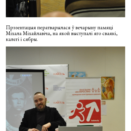
Прэзентацыя ператварылася ў вечарыну памяці
Міхала Міхайлавіча, на якой выступалі яго сваякі,
калегі і сябры.