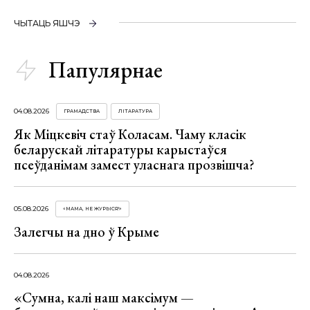
ЧЫТАЦЬ ЯШЧЭ
Папулярнае
04.08.2026
ГРАМАДСТВА
ЛІТАРАТУРА
Як Міцкевіч стаў Коласам. Чаму класік
беларускай літаратуры карыстаўся
псеўданімам замест уласнага прозвішча?
05.08.2026
«МАМА, НЕ ЖУРЫСЯ!»
Залегчы на дно ў Крыме
04.08.2026
«Сумна, калі наш максімум —