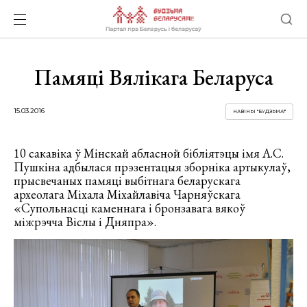
Памяці Вялікага Беларуса
15.03.2016
НАВІНЫ "БУДЗЬМА!"
10 сакавіка ў Мінскай абласной бібліятэцы імя А.С.
Пушкіна адбылася прэзентацыя зборніка артыкулаў,
прысвечаных памяці выбітнага беларускага
археолага Міхала Міхайлавіча Чарняўскага
«Супольнасці каменнага і бронзавага вякоў
міжрэчча Віслы і Дняпра».