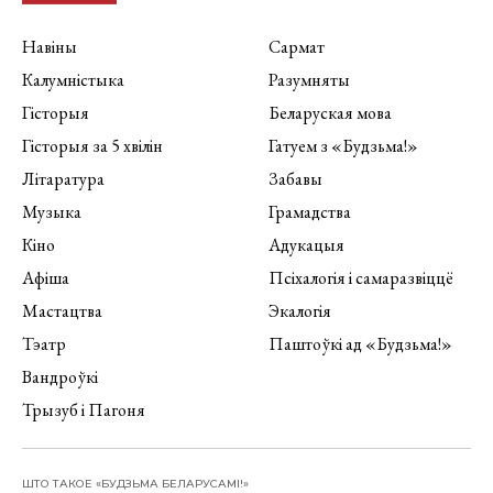
Навіны
Сармат
Калумністыка
Разумняты
Гісторыя
Беларуская мова
Гісторыя за 5 хвілін
Гатуем з «Будзьма!»
Літаратура
Забавы
Музыка
Грамадства
Кіно
Адукацыя
Афіша
Псіхалогія і самаразвіццё
Мастацтва
Экалогія
Тэатр
Паштоўкі ад «Будзьма!»
Вандроўкі
Трызуб і Пагоня
ШТО ТАКОЕ «БУДЗЬМА БЕЛАРУСАМІ!»