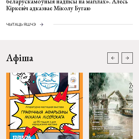
беларускамоўныя надпісы на магілах». Алесь
Кіркевіч адказвае Міколу Бугаю
ЧЫТАЦЬ ЯШЧЭ
Афіша