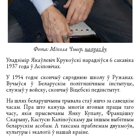
Фота: Мікола Чэмер,
nastgaz.by
Уладзімір Якаўлевіч Крукоўскі нарадзіўся 6 сакавіка
1937 года ў Асіповічах.
У 1954 годзе скончыў сярэднюю школу ў Ружанах.
Вучыўся ў Беларускім політэхнічным інстытуце,
служыў у войску, скончыў Віцебскі педінстытут.
На шлях беларушчыны трывала стаў яшчэ за савецкім
часам. Пра што кажуць многія ягоныя працы таго
часу, якія прысвечаны Янку Купалу, Францішку
Скарыну, Кастусю Каліноўскаму ды іншым выбітным
беларускім асобам. А таксама праблемам двухмоўя,
культуры і экалогіі ў нашай краіне.