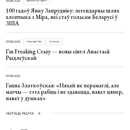
09.08.2026
БЕЛАРУСЫ СВЕТУ
100 гадоў Янку Запрудніку: легендарны шлях
хлопчыка з Міра, які стаў голасам Беларусі ў
ЗША
07.08.2026
ГРАМАДСТВА
МУЗЫКА
I’m Freaking Crazy — новы сінгл Анастасіі
Рыдлеўскай
07.08.2026
Ганна Златкоўская: «Няхай не перамаглі, але
магчы — гэта рабіць і не здавацца, нават цяпер,
нават у думках»
ЧЫТАЦЬ ЯШЧЭ