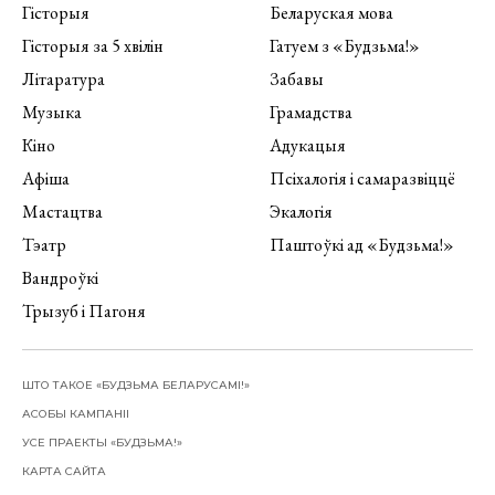
Гісторыя
Беларуская мова
Гісторыя за 5 хвілін
Гатуем з «Будзьма!»
Літаратура
Забавы
Музыка
Грамадства
Кіно
Адукацыя
Афіша
Псіхалогія і самаразвіццё
Мастацтва
Экалогія
Тэатр
Паштоўкі ад «Будзьма!»
Вандроўкі
Трызуб і Пагоня
ШТО ТАКОЕ «БУДЗЬМА БЕЛАРУСАМІ!»
АСОБЫ КАМПАНІІ
УСЕ ПРАЕКТЫ «БУДЗЬМА!»
КАРТА САЙТА