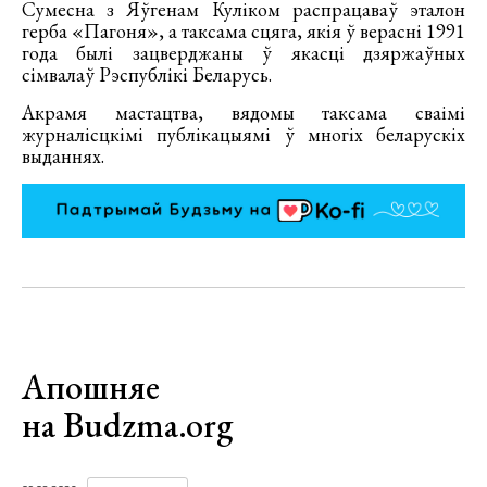
Сумесна з Яўгенам Куліком распрацаваў эталон
герба «Пагоня», а таксама сцяга, якія ў верасні 1991
года былі зацверджаны ў якасці дзяржаўных
сімвалаў Рэспублікі Беларусь.
Акрамя мастацтва, вядомы таксама сваімі
журналісцкімі публікацыямі ў многіх беларускіх
выданнях.
Апошняе
на Budzma.org