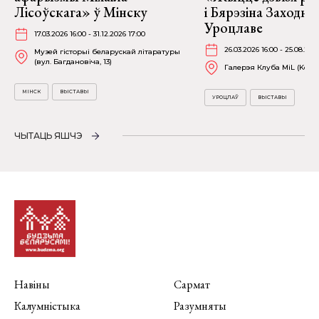
Лісоўскага» ў Мінску
і Бярэзіна Заходня
Уроцлаве
17.03.2026 16:00 - 31.12.2026 17:00
26.03.2026 16:00 - 25.08.202
Музей гісторыі беларускай літаратуры
(вул. Багдановіча, 13)
Галерэя Клуба MiL (Kościu
МІНСК
ВЫСТАВЫ
УРОЦЛАЎ
ВЫСТАВЫ
ЧЫТАЦЬ ЯШЧЭ
Навіны
Сармат
Калумністыка
Разумняты