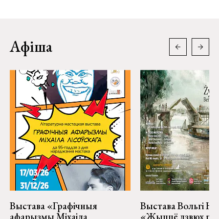
Афіша
Выстава «Графічныя
Выстава Вольгі На
афарызмы Міхаіла
«Жыццё дзвюх рэк