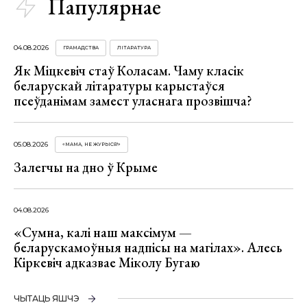
Папулярнае
04.08.2026
ГРАМАДСТВА
ЛІТАРАТУРА
Як Міцкевіч стаў Коласам. Чаму класік
беларускай літаратуры карыстаўся
псеўданімам замест уласнага прозвішча?
05.08.2026
«МАМА, НЕ ЖУРЫСЯ!»
Залегчы на дно ў Крыме
04.08.2026
«Сумна, калі наш максімум —
беларускамоўныя надпісы на магілах». Алесь
Кіркевіч адказвае Міколу Бугаю
ЧЫТАЦЬ ЯШЧЭ