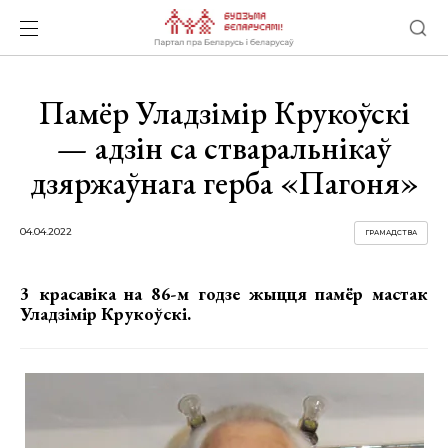
Памёр Уладзімір Крукоўскі
— адзін са стваральнікаў
дзяржаўнага герба «Пагоня»
04.04.2022
ГРАМАДСТВА
3 красавіка на 86-м годзе жыцця памёр мастак
Уладзімір Крукоўскі.