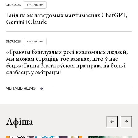
31.07.2026
ГРАМАДСТВА
Гайд па малавядомых магчымасцях ChatGPT,
Gemini і Claude
31.07.2026
ГРАМАДСТВА
«Граючы бязглуздыя ролі нязломных людзей,
мы можам страціць тое важнае, што ў нас
ёсць»: Ганна Златкоўская пра права на боль і
слабасць у эміграцыі
ЧЫТАЦЬ ЯШЧЭ
Афіша