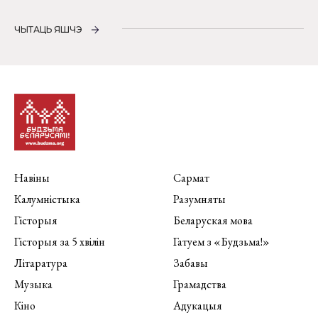
ЧЫТАЦЬ ЯШЧЭ
Навіны
Сармат
Калумністыка
Разумняты
Гісторыя
Беларуская мова
Гісторыя за 5 хвілін
Гатуем з «Будзьма!»
Літаратура
Забавы
Музыка
Грамадства
Кіно
Адукацыя