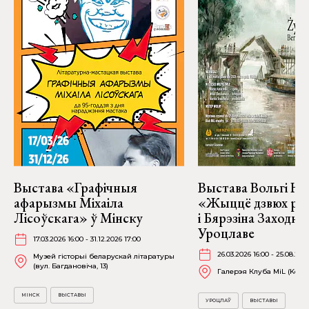
Выстава «Графічныя
Выстава Вольгі На
афарызмы Міхаіла
«Жыццё дзвюх рэк
Лісоўскага» ў Мінску
і Бярэзіна Заходня
Уроцлаве
17.03.2026 16:00 - 31.12.2026 17:00
26.03.2026 16:00 - 25.08.202
Музей гісторыі беларускай літаратуры
(вул. Багдановіча, 13)
Галерэя Клуба MiL (Kościu
МІНСК
ВЫСТАВЫ
УРОЦЛАЎ
ВЫСТАВЫ