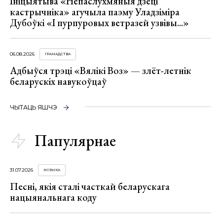
Ініцыятыва «Непаслухмяныя дзеці
кастрычніка» агучыла паэму Уладзіміра
Дубоўкі «І пурпуровых ветразей узвівы...»
06.08.2026
ГРАМАДСТВА
Адбыўся трэці «Вялікі Воз» — злёт-летнік
беларускіх навукоўцаў
ЧЫТАЦЬ ЯШЧЭ
Папулярнае
31.07.2026
МУЗЫКА
Песні, якія сталі часткай беларускага
нацыянальнага коду