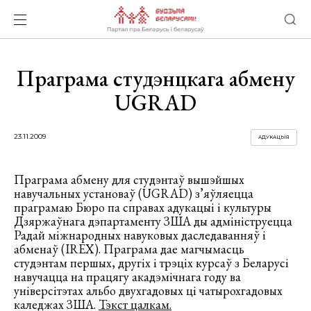
Праграма студэнцкага абмену
UGRAD
23.11.2009
АДУКАЦЫЯ
Праграма абмену для студэнтаў вышэйшых
навучальных установаў (UGRAD) з’яўляецца
праграмаю Бюро па справах адукацыі і культуры
Дзяржаўнага дэпартаменту ЗША ды адмініструецца
Радай міжнародных навуковых даследаванняў і
абменаў (IREX). Праграма дае магчымасць
студэнтам першых, другіх і трэціх курсаў з Беларусі
навучацца на працягу акадэмічнага году ва
універсітэтах альбо двухгадовых ці чатырохгадовых
каледжах ЗША.
Тэкст цалкам.