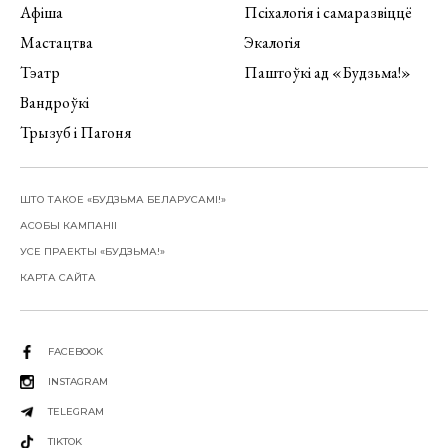
Афіша
Псіхалогія і самаразвіццё
Мастацтва
Экалогія
Тэатр
Паштоўкі ад «Будзьма!»
Вандроўкі
Трызуб і Пагоня
ШТО ТАКОЕ «БУДЗЬМА БЕЛАРУСАМІ!»
АСОБЫ КАМПАНІІ
УСЕ ПРАЕКТЫ «БУДЗЬМА!»
КАРТА САЙТА
FACEBOOK
INSTAGRAM
TELEGRAM
TIKTOK