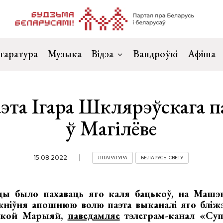
таратура
Музыка
Відэа
Вандроўкі
Афіша
эта Ігара Шклярэўскага 
ў Магілёве
15.08.2022
ЛІТАРАТУРА
БЕЛАРУСЫ СВЕТУ
цы было пахаваць яго каля бацькоў, на Машэк
 жніўня апошнюю волю паэта выканалі яго блі
ачкой Марыяй,
паведамляе
тэлеграм-канал «Суп