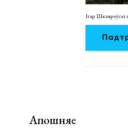
Ігар Шклярэўскі п
Апошняе