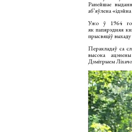
Ранейшае выданн
аб’яўлена «ідэйна
Ужо ў 1964 год
як папярэдняя кні
прысвяціў выхаду 
Перакладаў са сл
высока ацэнены
Дзмітрыем Ліхач