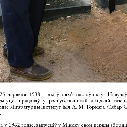
25 чэрвеня 1938 гады ў сям’і настаўнікаў. Навуча
тытуце, працаваў у рэспубліканскай дзіцячай газе
дзе Літаратурны інстытут імя А. М. Горкага. Сябар С
.
, у 1962 годзе, выпусціў у Мінску свой першы зборні