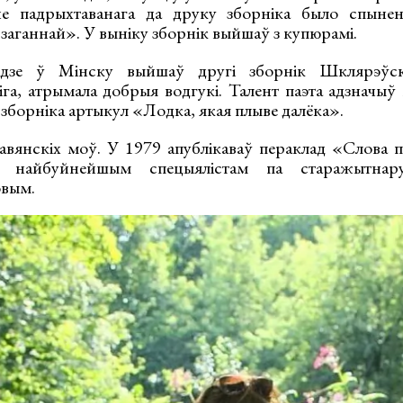
е падрыхтаванага да друку зборніка было спынен
 заганнай». У выніку зборнік выйшаў з купюрамі.
зе ў Мінску выйшаў другі зборнік Шклярэўск
га, атрымала добрыя водгукі. Талент паэта адзначыў 
зборніка артыкул «Лодка, якая плыве далёка».
авянскіх моў. У 1979 апублікаваў пераклад «Слова п
 найбуйнейшым спецыялістам па старажытнару
овым.