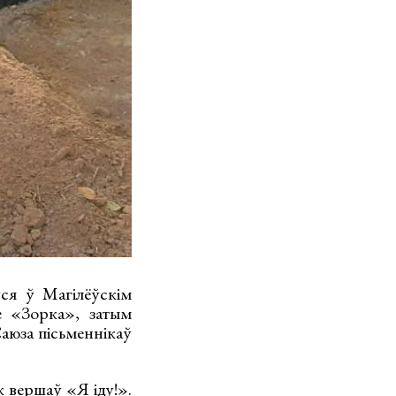
ўся ў Магілёўскім
це «Зорка», затым
аюза пісьменнікаў
к вершаў «Я іду!».