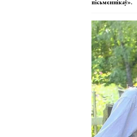
пісьменнікаў».