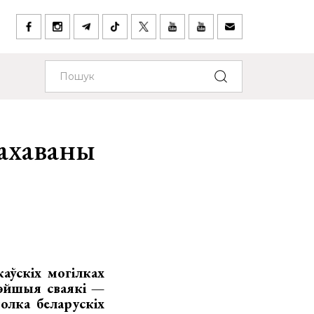
пахаваны
аўскіх могілках
жэйшыя сваякі —
олка беларускіх