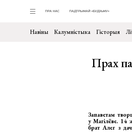
ПРА НАС
ПАДТРЫМАЙ «БУДЗЬМУ»
Навіны
Калумністыка
Гісторыя
Лі
Прах па
Запаветам твор
у Магілёве. 14
брат Алег з д