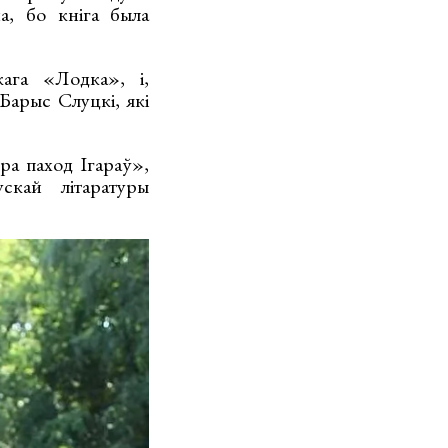
а, бо кніга была
ага «Лодка», і,
Барыс Слуцкі, які
ра паход Ігараў»,
скай літаратуры