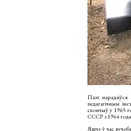
Паэт нарадзіўся 
педагагічным інс
скончыў у 1965 го
СССР з 1964 года
Яшчэ ў час вучобы