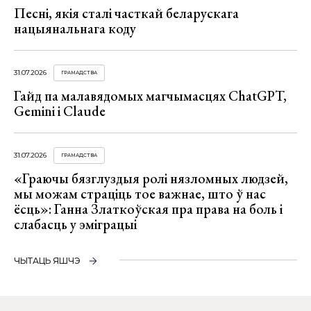
Песні, якія сталі часткай беларускага
нацыянальнага коду
31.07.2026
ГРАМАДСТВА
Гайд па малавядомых магчымасцях ChatGPT,
Gemini і Claude
31.07.2026
ГРАМАДСТВА
«Граючы бязглуздыя ролі нязломных людзей,
мы можам страціць тое важнае, што ў нас
ёсць»: Ганна Златкоўская пра права на боль і
слабасць у эміграцыі
ЧЫТАЦЬ ЯШЧЭ