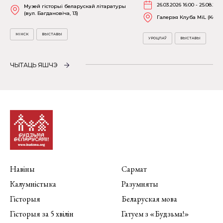
26.03.2026 16:00 - 25.08.202
Музей гісторыі беларускай літаратуры
(вул. Багдановіча, 13)
Галерэя Клуба MiL (Kościu
МІНСК
ВЫСТАВЫ
УРОЦЛАЎ
ВЫСТАВЫ
ЧЫТАЦЬ ЯШЧЭ
Навіны
Сармат
Калумністыка
Разумняты
Гісторыя
Беларуская мова
Гісторыя за 5 хвілін
Гатуем з «Будзьма!»