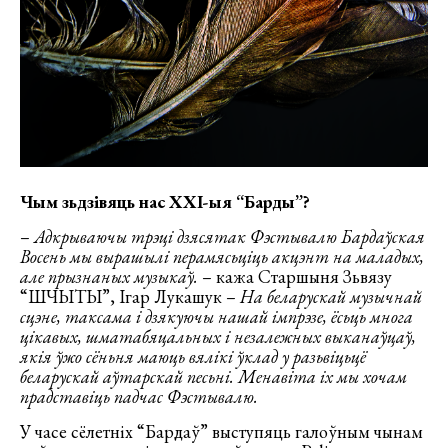
Чым зьдзівяць нас XXІ-ыя “Барды”?
–
Адкрываючы трэці дзясятак Фэстывалю Бардаўская
Восень мы вырашылі перамясьціць акцэнт на маладых,
але прызнаных музыкаў.
– кажа Старшыня Зьвязу
“ШЧЫТЫ”, Ігар Лукашук –
На беларускай музычнай
сцэне, таксама і дзякуючы нашай імпрэзе, ёсьць многа
цікавых, шматабяцальных і незалежных выканаўцаў,
якія ўжо сёньня маюць вялікі ўклад у разьвіцьцё
беларускай аўтарскай песьні. Менавіта іх мы хочам
прадставіць падчас Фэстывалю.
У часе сёлетніх “Бардаў” выступяць галоўным чынам