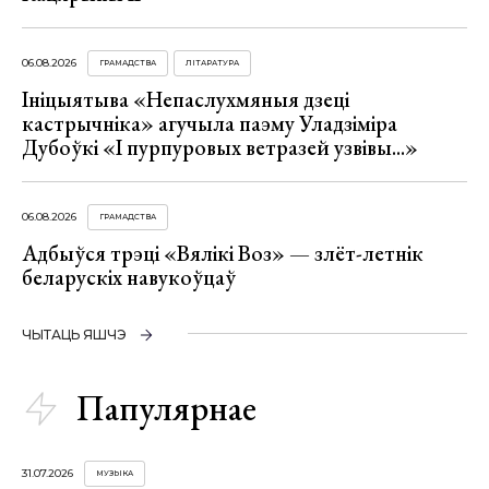
06.08.2026
ГРАМАДСТВА
ЛІТАРАТУРА
Ініцыятыва «Непаслухмяныя дзеці
кастрычніка» агучыла паэму Уладзіміра
Дубоўкі «І пурпуровых ветразей узвівы...»
06.08.2026
ГРАМАДСТВА
Адбыўся трэці «Вялікі Воз» — злёт-летнік
беларускіх навукоўцаў
ЧЫТАЦЬ ЯШЧЭ
Папулярнае
31.07.2026
МУЗЫКА