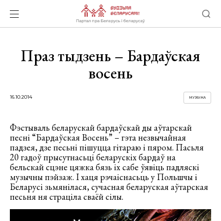
Праз тыдзень – Бардаўская
восень
16.10.2014
МУЗЫКА
Фэстываль беларускай бардаўскай ды аўтарскай
песні “Бардаўская Восень” – гэта незвычайная
падзея, дзе песьні пішуцца гітараю і пяром. Пасьля
20 гадоў прысутнасьці беларускіх бардаў на
бельскай сцэне цяжка бязь іх сабе ўявіць падляскі
музычны пэйзаж. І хаця рэчаіснасьць у Польшчы і
Беларусі зьмянілася, сучасная беларуская аўтарская
песьня ня страціла сваёй сілы.