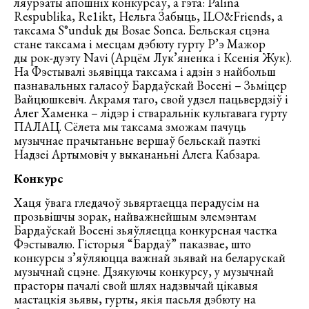
ляўрэаты апошніх конкурсаў, а гэта: Palina
Respublika, Re1ikt, Нельга Забыць, ILO&Friends, а
таксама S°unduk ды Bosae Sonca. Бельская сцэна
стане таксама і месцам дэбюту гурту Р’э Мажор
ды рок-дуэту Navi (Арцём Лук’яненка і Ксенія Жук).
На Фэстывалі зьявіцца таксама і адзін з найбольш
пазнавальных галасоў Бардаўскай Восені – Зьміцер
Вайцюшкевіч. Акрамя таго, свой удзел пацьвердзіў і
Алег Хаменка – лідэр і стваральнік культавага гурту
ПАЛАЦ. Сёлета мы таксама зможам пачуць
музычнае прачытаньне вершаў бельскай паэткі
Надзеі Артымовіч у выкананьні Алега Кабзара.
Конкурс
Хаця ўвага гледачоў зьвяртаецца перадусім на
прозьвішчы зорак, найважнейшым элемэнтам
Бардаўскай Восені зьяўляецца конкурсная частка
Фэстывалю. Гісторыя “Бардаў” паказвае, што
конкурсы з’яўляюцца важнай зьявай на беларускай
музычнай сцэне. Дзякуючы конкурсу, у музычнай
прасторы пачалі свой шлях надзвычай цікавыя
мастацкія зьявы, гурты, якія пасьля дэбюту на