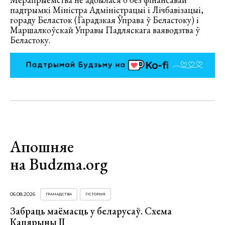
падтрымкі Міністра Адміністрацыі і Лічбавізацыі,
гораду Беласток (Гарадзкая Ўправа ў Беластоку) і
Маршалкоўскай Управы Падляскага ваяводзтва ў
Беластоку.
Апошняе
на Budzma.org
06.08.2026
ГРАМАДСТВА
ГІСТОРЫЯ
Забраць маёмасць у беларусаў. Схема
Кацярыны ІІ