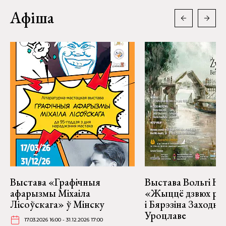
Афіша
Выстава «Графічныя
Выстава Вольгі На
афарызмы Міхаіла
«Жыццё дзвюх рэк
Лісоўскага» ў Мінску
і Бярэзіна Заходня
Уроцлаве
17.03.2026 16:00 - 31.12.2026 17:00