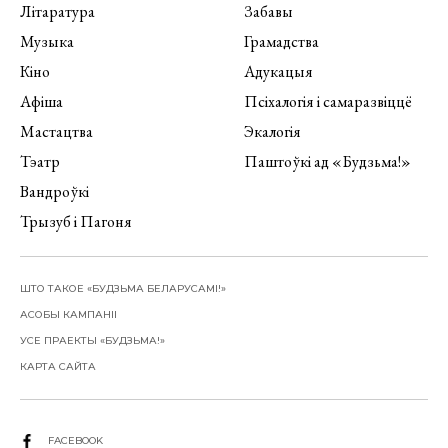
Літаратура
Забавы
Музыка
Грамадства
Кіно
Адукацыя
Афіша
Псіхалогія і самаразвіццё
Мастацтва
Экалогія
Тэатр
Паштоўкі ад «Будзьма!»
Вандроўкі
Трызуб і Пагоня
ШТО ТАКОЕ «БУДЗЬМА БЕЛАРУСАМІ!»
АСОБЫ КАМПАНІІ
УСЕ ПРАЕКТЫ «БУДЗЬМА!»
КАРТА САЙТА
FACEBOOK