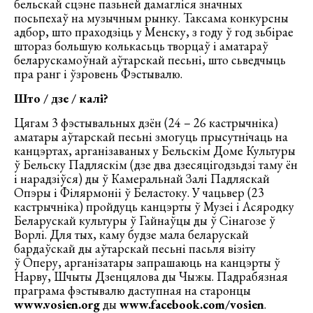
бельскай сцэне пазьней дамагліся значных
посьпехаў на музычным рынку. Таксама конкурсны
адбор, што праходзіць у Менску, з году ў год зьбірае
штораз большую колькасьць творцаў і аматараў
беларускамоўнай аўтарскай песьні, што сьведчыць
пра ранг і ўзровень Фэстывалю.
Што / дзе / калі?
Цягам 3 фэстывальных дзён (24 – 26 кастрычніка)
аматары аўтарскай песьні змогуць прысутнічаць на
канцэртах, арганізаваных у Бельскім Доме Культуры
ў Бельску Падляскім (дзе два дзесяцігодзьдзі таму ён
і нарадзіўся) ды ў Камеральнай Залі Падляскай
Опэры і Філярмоніі ў Беластоку. У чацьвер (23
кастрычніка) пройдуць канцэрты ў Музеі і Асяродку
Беларускай культуры ў Гайнаўцы ды ў Сінагозе ў
Ворлі. Для тых, каму будзе мала беларускай
бардаўскай ды аўтарскай песьні пасьля візіту
ў Оперу, арганізатары запрашаюць на канцэрты ў
Нарву, Шчыты Дзенцялова ды Чыжы. Падрабязная
праграма фэстывалю даступная на старонцы
www.vosien.org
ды
www.facebook.com/vosien
.