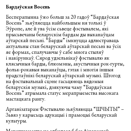
Бардаўская Восень
Бесперапынна ўжо больш за 20 гадоў “Бардаўская
Восень” зьяўляецца найбольшым ня толькі ў
Эўропе, але й ува ўсім сьвеце фэстывалем, які
прысьвечаны беларускім бардам ды выканаўцам
аўтарскай песьні. “Барды” імкнуцца адлюстраваць
актуальны стан беларускай аўтарскай песьні ва ўсіх
яе формах, спалучаючы ў сабе многа стыляў
і накірункаў. Сярод удзельнікаў фэстывалю як
клясычныя барды, блюзмэны, акустычныя рок-гурты,
фольк-рокавыя выканаўцы, гэтак і многія іншыя
прадстаўнікі беларускай аўтарскай музыкі. Штогод
на фэстывальнай сцэне гасьцююць вядомыя
беларускія музыкі, дзякуючы чаму “Бардаўская
Восень” атрымала статус мерапрыемства высокага
мастацкага рангу.
Арганізатарам Фэстывалю зьяўляюцца “ШЧЫТЫ” –
Зьвяз у карысьць адукацыі і прамоцыі беларускай
культуры.
Мерапрыемства не адбылася б без фінансавай