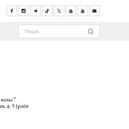
 вальс”
я, д. 5 (раён