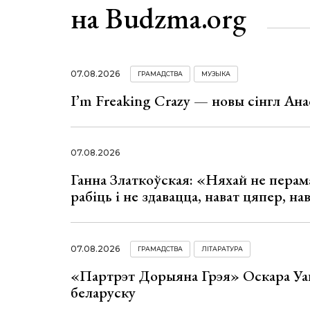
на Budzma.org
07.08.2026
ГРАМАДСТВА
МУЗЫКА
I’m Freaking Crazy — новы сінгл Ана
07.08.2026
Ганна Златкоўская: «Няхай не перама
рабіць і не здавацца, нават цяпер, на
07.08.2026
ГРАМАДСТВА
ЛІТАРАТУРА
«Партрэт Дорыяна Грэя» Оскара Уай
беларуску