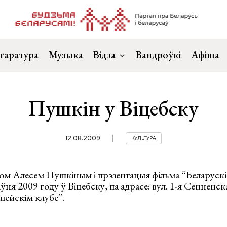
таратура
Музыка
Відэа
Вандроўкі
Афіша
Пушкін у Віцебску
12.08.2009
КУЛЬТУРА
ком Алесем Пушкіным і прэзентацыя фільма “Беларускі
ня 2009 году ў Віцебску, па адрасе: вул. 1-я Сенненска
пейскім клубе”.