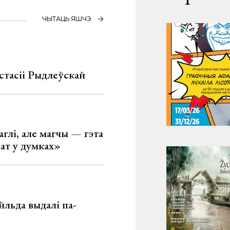
ЧЫТАЦЬ ЯШЧЭ
стасіі Рыдлеўскай
глі, але магчы — гэта
ват у думках»
льда выдалі па-