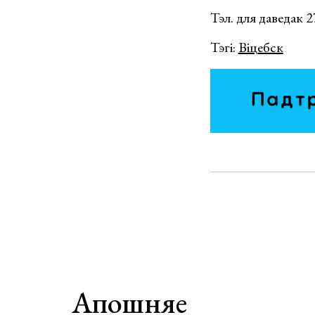
Тэл. для даведак 
Тэгі:
Віцебск
Апошняе