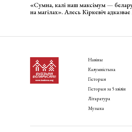
«Сумна, калі наш максімум — белар
на магілах». Алесь Кіркевіч адказва
Навіны
Калумністыка
Гісторыя
Гісторыя за 5 хвілін
Літаратура
Музыка