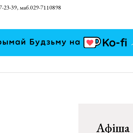
27-23-39, маб.029-7110898
Афіша