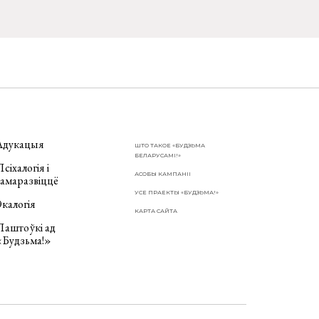
Адукацыя
ШТО ТАКОЕ «БУДЗЬМА
БЕЛАРУСАМІ!»
сіхалогія і
АСОБЫ КАМПАНІІ
самаразвіццё
УСЕ ПРАЕКТЫ «БУДЗЬМА!»
калогія
КАРТА САЙТА
Паштоўкі ад
«Будзьма!»