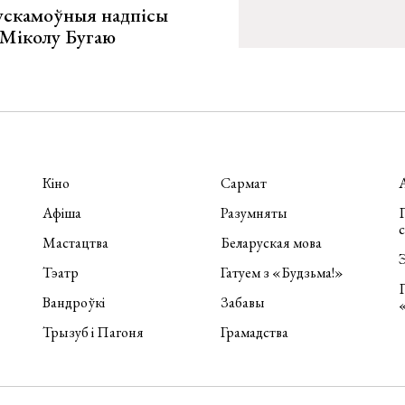
ускамоўныя надпісы
е Міколу Бугаю
Кіно
Сармат
Афіша
Разумняты
П
Мастацтва
Беларуская мова
Э
Тэатр
Гатуем з «Будзьма!»
Вандроўкі
Забавы
Трызуб і Пагоня
Грамадства