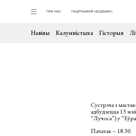
ПРА НАС
ПАДТРЫМАЙ «БУДЗЬМУ»
Навіны
Калумністыка
Гісторыя
Лі
Сустрэча з маста
адбудзецца 13 жніў
“Лучоса”) у “Еўра
Пачатак – 18.30.