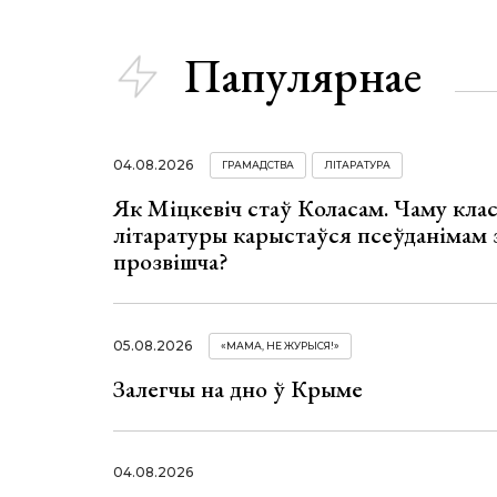
Папулярнае
04.08.2026
ГРАМАДСТВА
ЛІТАРАТУРА
Як Міцкевіч стаў Коласам. Чаму клас
літаратуры карыстаўся псеўданімам 
прозвішча?
05.08.2026
«МАМА, НЕ ЖУРЫСЯ!»
Залегчы на дно ў Крыме
04.08.2026