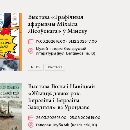
Выстава «Графічныя
афарызмы Міхаіла
Лісоўскага» ў Мінску
17.03.2026 16:00 - 31.12.2026 17:00
Музей гісторыі беларускай
літаратуры (вул. Багдановіча, 13)
МІНСК
ВЫСТАВЫ
Выстава Вольгі Навіцкай
«Жыццё дзвюх рэк.
Бярэзіна і Бярэзіна
Заходняя» ва Уроцлаве
26.03.2026 16:00 - 25.08.2026 19:00
Галерэя Клуба MiL (Kościuszki, 10)