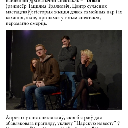
найлепшы драматычны спектакль –
“Ілюзіі”
(рэжысёр Таццяна Траяновіч, Цэнтр сучасных
мастацтваў): гісторыя жыцця дзвюх сямейных пар і іх
кахання, якое, прынамсі ў гэтым спектаклі,
перамагло смерць.
Апроч іх у спіс спектакляў, якія б я раіў для
абавязковага прагляду, уключу “Царскую нявесту” ў