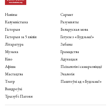
Навіны
Сармат
Калумністыка
Разумняты
Гісторыя
Беларуская мова
Гісторыя за 5 хвілін
Гатуем з «Будзьма!»
Літаратура
Забавы
Музыка
Грамадства
Кіно
Адукацыя
Афіша
Псіхалогія і самаразвіццё
Мастацтва
Экалогія
Тэатр
Паштоўкі ад «Будзьма!»
Вандроўкі
Трызуб і Пагоня