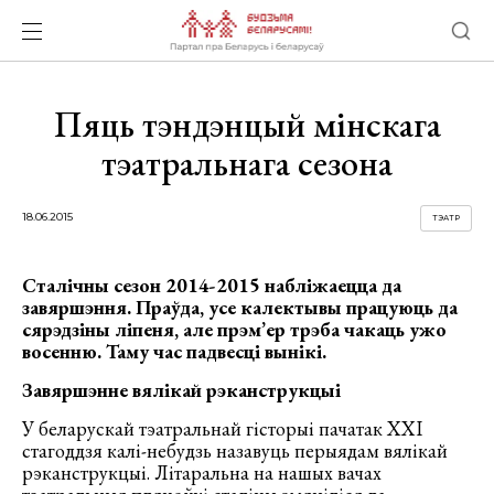
Пяць тэндэнцый мінскага
тэатральнага сезона
18.06.2015
ТЭАТР
Сталічны сезон 2014-2015 набліжаецца да
завяршэння. Праўда, усе калектывы працуюць да
сярэдзіны ліпеня, але прэм’ер трэба чакаць ужо
восенню. Таму час падвесці вынікі.
Завяршэнне вялікай рэканструкцыі
У беларускай тэатральнай гісторыі пачатак ХХІ
стагоддзя калі-небудзь назавуць перыядам вялікай
рэканструкцыі. Літаральна на нашых вачах