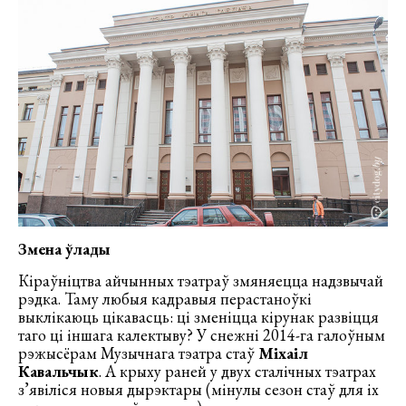
Змена ўлады
Кіраўніцтва айчынных тэатраў змяняецца надзвычай
рэдка. Таму любыя кадравыя перастаноўкі
выклікаюць цікавасць: ці зменіцца кірунак развіцця
таго ці іншага калектыву? У снежні 2014-га галоўным
рэжысёрам Музычнага тэатра стаў
Міхаіл
Кавальчык
. А крыху раней у двух сталічных тэатрах
з’явіліся новыя дырэктары (мінулы сезон стаў для іх