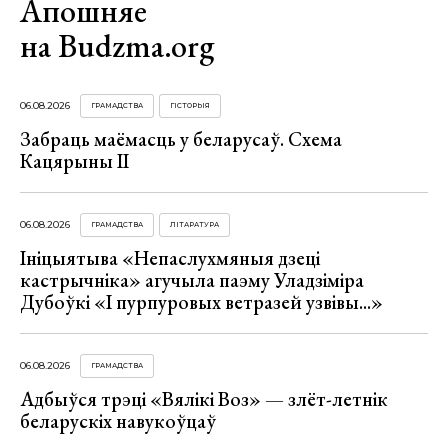
Апошняе
на Budzma.org
06.08.2026
ГРАМАДСТВА
ГІСТОРЫЯ
Забраць маёмасць у беларусаў. Схема
Кацярыны ІІ
06.08.2026
ГРАМАДСТВА
ЛІТАРАТУРА
Ініцыятыва «Непаслухмяныя дзеці
кастрычніка» агучыла паэму Уладзіміра
Дубоўкі «І пурпуровых ветразей узвівы...»
06.08.2026
ГРАМАДСТВА
Адбыўся трэці «Вялікі Воз» — злёт-летнік
беларускіх навукоўцаў