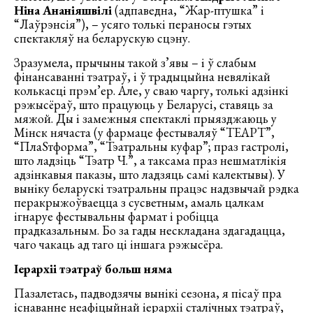
Ніна Ананіяшвілі
(адпаведна, “Жар-птушка” і
“Лаўрэнсія”), – усяго толькі пераносы гэтых
спектакляў на беларускую сцэну.
Зразумела, прычыны такой з’явы – і ў слабым
фінансаванні тэатраў, і ў традыцыйна невялікай
колькасці прэм’ер. Але, у сваю чаргу, толькі адзінкі
рэжысёраў, што працуюць у Беларусі, ставяць за
мяжой. Ды і замежныя спектаклі прыязджаюць у
Мінск нячаста (у фармаце фестываляў “ТЕАРТ”,
“ПлаSтформа”, “Тэатральны куфар”; праз гастролі,
што ладзіць “Тэатр Ч.”, а таксама праз нешматлікія
адзінкавыя паказы, што ладзяць самі калектывы). У
выніку беларускі тэатральны працэс надзвычай рэдка
перакрыжоўваецца з сусветным, амаль цалкам
ігнаруе фестывальны фармат і робіцца
прадказальным. Бо за гады нескладана здагадацца,
чаго чакаць ад таго ці іншага рэжысёра.
Іерархіі тэатраў больш няма
Пазалетась, падводзячы вынікі сезона, я пісаў пра
існаванне неафіцыйнай іерархіі сталічных тэатраў,