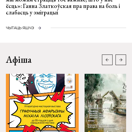
ёсць»: Ганна Златкоўская пра права на боль і
слабасць у эміграцыі
ЧЫТАЦЬ ЯШЧЭ
Афіша