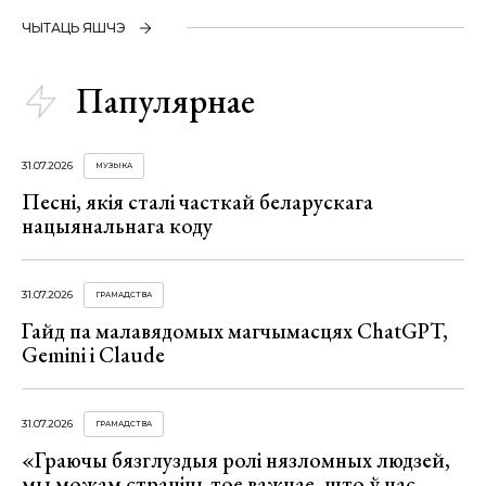
ЧЫТАЦЬ ЯШЧЭ
Папулярнае
31.07.2026
МУЗЫКА
Песні, якія сталі часткай беларускага
нацыянальнага коду
31.07.2026
ГРАМАДСТВА
Гайд па малавядомых магчымасцях ChatGPT,
Gemini і Claude
31.07.2026
ГРАМАДСТВА
«Граючы бязглуздыя ролі нязломных людзей,
мы можам страціць тое важнае, што ў нас