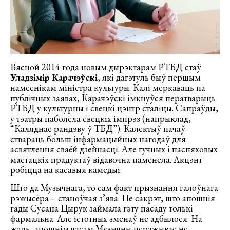
Вясной 2014 года новым дырэктарам РТБД стаў
Уладзімір Карачэўскі
, які дагэтуль быў першым
намеснікам міністра культуры. Калі меркаваць па
публічных заявах, Карачэўскі імкнуўся ператварыць
РТБД у культурны і свецкі цэнтр сталіцы. Сапраўды,
у тэатры паболела свецкіх імпрэз (напрыклад,
“Каляднае рандэву ў ТБД”). Калектыў пачаў
ствараць больш інфармацыйных нагодаў для
асвятлення сваёй дзейнасці. Але гучных і паспяховых
мастацкіх прадуктаў відавочна паменела. Акцэнт
робіцца на касавыя камедыі.
Што да Музычнага, то сам факт прызнання галоўнага
рэжысёра – станоўчая з’ява. Не сакрэт, што апошнія
гады Сусана Цырук займала гэту пасаду толькі
фармальна. Але істотных зменаў не адбылося. На
жаль, апошнім часам Музычны перажывае не