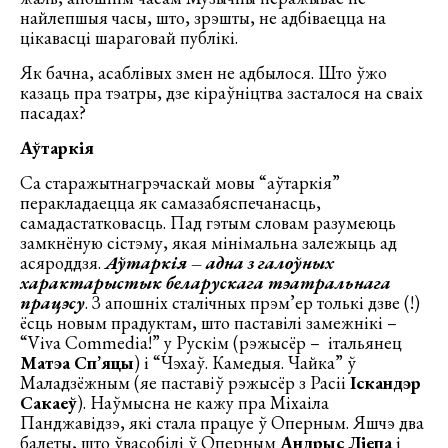
найлепшыя часы, што, зрэшты, не адбіваецца на
цікавасці шараговай публікі.
Як бачна, асаблівых змен не адбылося. Што ўжо
казаць пра тэатры, дзе кіраўніцтва засталося на сваіх
пасадах?
Аўтаркія
Са старажытнагрэчаскай мовы “аўтаркія”
перакладаецца як самазабяспечанасць,
самадастатковасць. Пад гэтым словам разумеюць
замкнёную сістэму, якая мінімальна залежыць ад
асяроддзя.
Аўтаркія – адна з галоўных
характарыстык беларускага тэатральнага
працэсу
. З апошніх сталічных прэм’ер толькі дзве (!)
ёсць новым прадуктам, што паставілі замежнікі –
“Viva Commedia!” у Рускім (рэжысёр – італьянец
Матэа Сп’яцы
) і “Чэхаў. Камедыя. Чайка” ў
Маладзёжным (яе паставіў рэжысёр з Расіі
Іскандэр
Сакаеў
). Наўмысна не кажу пра Міхаіла
Панджавідзэ, які стала працуе ў Оперным. Яшчэ два
балеты, што ўвасобілі ў Оперным
Андрыс Ліепа
і