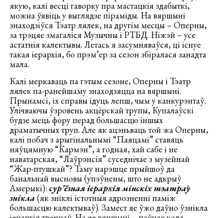
якую, калі весці гаворку пра мастацкія здабыткі,
можна ўявіць у выглядзе піраміды. На вяршыні
знаходзіўся Тэатр лялек, на другім месцы – Оперны,
за трэцяе змагаліся Музычны і РТБД. Ніжэй – усе
астатнія калектывы. Летась я засумняваўся, ці існуе
такая іерархія, бо прэм’ер за сезон збіралася занадта
мала.
Калі меркаваць па гэтым сезоне, Оперны і Тэатр
лялек па-ранейшаму знаходзяцца на вяршыні.
Прынамсі, іх справы ідуць лепш, чым у канкурэнтаў.
Улічваючы ўзровень акцёрскай трупы, Купалаўскі
будзе мець фору перад большасцю іншых
драматычных труп. Але як ацэньваць той жа Оперны,
калі побач з арыгінальнымі “Паяцамі” ставяць
няўцямную “Кармэн”, а годная, хай сабе і не
наватарская, “Лаўрэнсія” суседнічае з музейнай
“Жар-птушкай”? Таму нарэшце прыйшоў да
банальнай высновы (упэўнены, што не адкрыў
Амерыкі):
сур’ёзная іерархія мінскіх тэатраў
знікла
(як зніклі істотныя адрозненні паміж
большасцю калектываў). Замест яе ўжо даўно ўзнікла
іерархія творцаў. На яе вяршыні – пэўнае кола