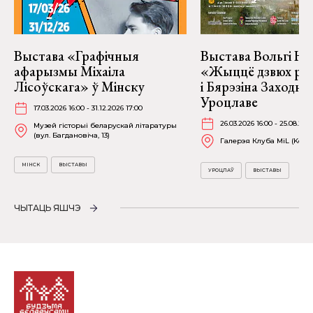
Выстава «Графічныя
Выстава Вольгі На
афарызмы Міхаіла
«Жыццё дзвюх рэк
Лісоўскага» ў Мінску
і Бярэзіна Заходня
Уроцлаве
17.03.2026 16:00 - 31.12.2026 17:00
26.03.2026 16:00 - 25.08.202
Музей гісторыі беларускай літаратуры
(вул. Багдановіча, 13)
Галерэя Клуба MiL (Kościu
МІНСК
ВЫСТАВЫ
УРОЦЛАЎ
ВЫСТАВЫ
ЧЫТАЦЬ ЯШЧЭ