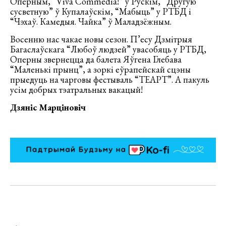
Оперным, “Viva Commedia!” у Рускім, “Другую
сусветную” ў Купалаўскім, “Мабыць” у РТБД і
“Чэхаў. Камедыя. Чайка” ў Маладзёжным.
Восенню нас чакае новы сезон. П’есу Дзмітрыя
Багаслаўскага “Любоў людзей” увасобяць у РТБД,
Оперны звернецца да балета Яўгена Глебава
“Маленькі прынц”, а зоркі еўрапейскай сцэны
прыедуць на чарговы фестываль “ТЕАРТ”. А пакуль
усім добрых тэатральных вакацый!
Дзяніс Марціновіч