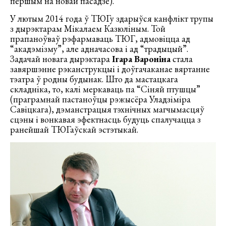
першым на новай пасадзе).
У лютым 2014 года ў ТЮГу здарыўся канфлікт трупы
з дырэктарам Мікалаем Казюліным. Той
прапаноўваў рэфармаваць ТЮГ, адмовіцца ад
“акадэмізму”, але адначасова і ад “традыцый”.
Задачай новага дырэктара
Ігара Вароніна
стала
завяршэнне рэканструкцыі і доўгачаканае вяртанне
тэатра ў родны будынак. Што да мастацкага
складніка, то, калі меркаваць па “Сіняй птушцы”
(праграмнай пастаноўцы рэжысёра Уладзіміра
Савіцкага), дэманстрацыя тэхнічных магчымасцяў
сцэны і вонкавая эфектнасць будуць спалучацца з
ранейшай ТЮГаўскай эстэтыкай.