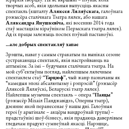
творчых асоб, якія здольныя выпусціць якасны
спектакль (кшталту
Аляксея Ляляўскага
, галоўнага
рэжысёра сталічнага Тэатра лялек, або нашага
Аляксандра Янушкевіча
, які восенню 2014 года
стаў мастацкім кіраўніком Пермскага тэатра лялек).
Ад іх працы залежыць поспех пэўнай пастаноўкі.
…але добрых спектакляў хапае
Зрэшты, нават у самым стракатым па выніках сезоне
сустракаюцца спектаклі, якія настройваюць на
аптымізм. За імі – будучыня сталічнага тэатра. На
мой суб’ектыўны погляд, найлепшым лялечным
спектаклем стаў
“Тарцюф”
, чый жанр пазначаны як
“камедыя эпохі абсалютызму і рэпрэсій” (рэжысёр
Аляксей Ляляўскі, Беларускі тэатр лялек).
Найлепшы музычны спектакль – опера
“Паяцы
”
(рэжысёр Міхаіл Панджавідзэ, Оперны тэатр),
дзеянне якой перанесенае ў нашы дні. Галоўныя
героі (у арыгінале – акцёры вандроўнай трупы) –
прадстаўнікі шоў-бізнесу, якія прадаюць даверлівым
гледачам прадукт сумнеўнай якасці. Нарэшце,