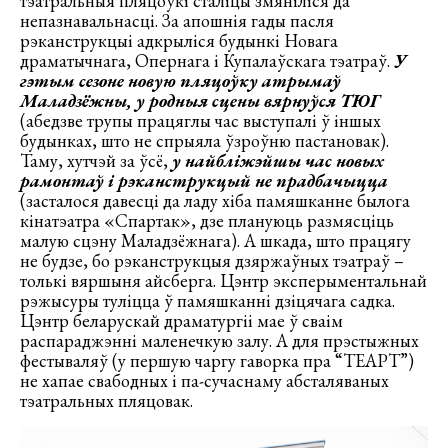
тэатральныя пляцоўкі сталіцы змяніліся да
непазнавальнасці. За апошнія гады пасля
рэканструкцыі адкрыліся будынкі Новага
драматычнага, Опернага і Купалаўскага тэатраў.
У
гэтым сезоне новую пляцоўку атрымаў
Маладзёжны, у родныя сцены вярнуўся ТЮГ
(абедзве трупы працяглы час выступалі ў іншых
будынках, што не спрыяла ўзроўню пастановак).
Таму, хутчэй за ўсё,
у найбліжэйшы час новых
рамонтаў і рэканструкцый не прадбачыцца
(засталося давесці да ладу хіба памяшканне былога
кінатэатра «Спартак», дзе плануюць размясціць
малую сцэну Маладзёжнага). А шкада, што працягу
не будзе, бо рэканструкцыя дзяржаўных тэатраў –
толькі вяршыня айсберга. Цэнтр эксперыментальнай
рэжысуры туліцца ў памяшканні дзіцячага садка.
Цэнтр беларускай драматургіі мае ў сваім
распараджэнні маленечкую залу. А для прэстыжных
фестываляў (у першую чаргу гаворка пра “ТЕАРТ”)
не хапае свабодных і па-сучаснаму абсталяваных
тэатральных пляцовак.