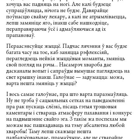
хочуць вас падняць на ногі. Але калі будзеце
супраціўляцца, нічога не будзе. Давярайце
поўнасцю свайму лекару, а калі не атрымліваецца,
лепш замяніце яго, інакш сабе нашкодзіце,
пераправяраючы ўсё і адмаўляючыся ад іх
прапановаў.
Пераасэнсуйце жыццё. Падчас лячэння ў вас будзе
багата часу на тое, каб заняцца рэфлексіяй,
перагледзець нейкія жыццёвыя моманты, змяніць
свой погляд на рэчы… Насамрэч хвароба дае
дасканалы вопыт і сапраўды вымушае паглядзець на
свет крышку інакш. Галоўнае — задумацца: можа,
варта нешта змяніць у жыцці?
І вось самае галоўнае, пра што варта паразмаўляць.
Ну не трэба ў сацыяльных сетках на паведамленні
пра рак пускаць слёзкі, пісаць гэтыя трэшовыя
каментары і ствараць атмасферу пахавання і конкурс
на падвышэнне свайго эга. З такім жа поспехам мы
можам вас пашкадаваць на тэму абсалютна любой
хваробы! Таму лепш скажыце нешта
падбадзёрвальнае, прамаўчыце, але не стварайце