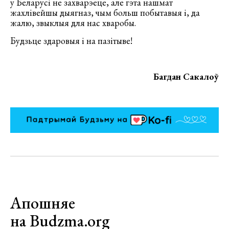
у Беларусі не захварэеце, але гэта нашмат
жахлівейшы дыягназ, чым больш побытавыя і, да
жалю, звыклыя для нас хваробы.
Будзьце здаровыя і на пазітыве!
Багдан Сакалоў
Апошняе
на Budzma.org