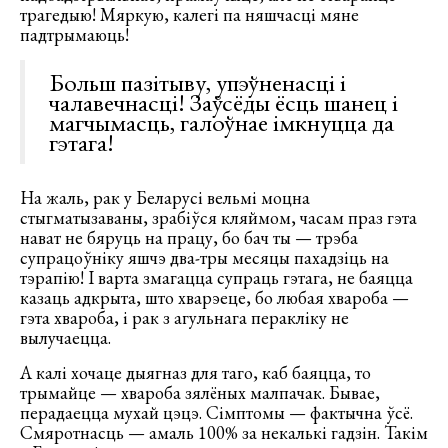
трагедыю! Мяркую, калегі па няшчасці мяне
падтрымаюць!
Больш пазітыву, упэўненасці і
чалавечнасці! Заўсёды ёсць шанец і
магчымасць, галоўнае імкнуцца да
гэтага!
На жаль, рак у Беларусі вельмі моцна
стыгматызаваны, зрабіўся кляймом, часам праз гэта
нават не бяруць на працу, бо бач ты — трэба
супрацоўніку яшчэ два-тры месяцы пахадзіць на
тэрапію! І варта змагацца супраць гэтага, не баяцца
казаць адкрыта, што хварэеце, бо любая хвароба —
гэта хвароба, і рак з агульнага перакліку не
вылучаецца.
А калі хочаце дыягназ для таго, каб баяцца, то
трымайце — хвароба зялёных малпачак. Бывае,
перадаецца мухай цэцэ. Сімптомы — фактычна ўсё.
Смяротнасць — амаль 100% за некалькі гадзін. Такім