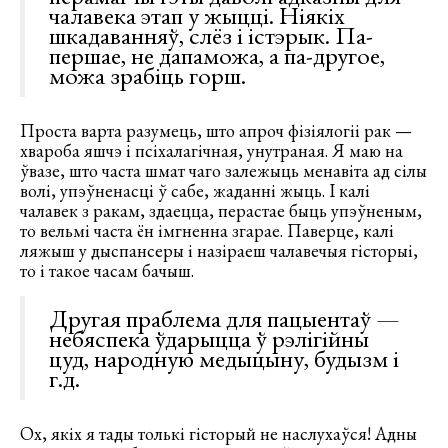
чалавека этап у жыцці. Ніякіх
шкадаванняў, слёз і істэрык. Па-
першае, не дапаможа, а па-другое,
можа зрабіць горш.
Проста варта разумець, што апроч фізіялогіі рак —
хвароба яшчэ і псіхалагічная, унутраная. Я маю на
ўвазе, што часта шмат чаго залежыць менавіта ад сілы
волі, упэўненасці ў сабе, жаданні жыць. І калі
чалавек з ракам, здаецца, перастае быць упэўненым,
то вельмі часта ён імгненна згарае. Паверце, калі
ляжыш у дыспансеры і назіраеш чалавечыя гісторыі,
то і такое часам бачыш.
Другая праблема для пацыентаў —
небяспека ўдарыцца ў рэлігійны
цуд, народную медыцыну, будызм і
г.д.
Ох, якіх я тады толькі гісторый не наслухаўся! Адны