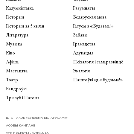
Калумністыка
Разумняты
Гісторыя
Беларуская мова
Гісторыя за 5 хвілін
Гатуем з «Будзьма!»
Літаратура
Забавы
Музыка
Грамадства
Кіно
Адукацыя
Афіша
Псіхалогія і самаразвіццё
Мастацтва
Экалогія
Тэатр
Паштоўкі ад «Будзьма!»
Вандроўкі
Трызуб і Пагоня
ШТО ТАКОЕ «БУДЗЬМА БЕЛАРУСАМІ!»
АСОБЫ КАМПАНІІ
УСЕ ПРАЕКТЫ «БУДЗЬМА!»