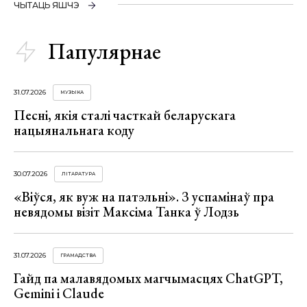
ЧЫТАЦЬ ЯШЧЭ
Папулярнае
31.07.2026
МУЗЫКА
Песні, якія сталі часткай беларускага
нацыянальнага коду
30.07.2026
ЛІТАРАТУРА
«Віўся, як вуж на патэльні». З успамінаў пра
невядомы візіт Максіма Танка ў Лодзь
31.07.2026
ГРАМАДСТВА
Гайд па малавядомых магчымасцях ChatGPT,
Gemini і Claude