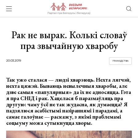
Рак не вырак. Колькі словаў
пра звычайную хваробу
20.03.2019
ГРАМАДСТВА
Так ужо сталася — людзі хварэюць. Нехта лягчэй,
нехта цяжэй. Бываюць невылечныя хваробы, але
дзве самыя «папулярныя» да іх не адносяцца. Гэта
я пра СНІД і рак. Хацелася б паразмаўляць пра
другую: чаму ўсё не так жудасна, як думаецца? Я
падзялюся асабістымі назіраннямі і парадамі, а
самае галоўнае — раскажу, з якімі праблемамі
соцыуму можа сутыкнуцца хворы.