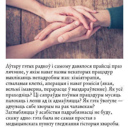
Аўтару гэтых радкоў і самому давялося прайсці праз
лячэнне, у якім нават назвы некаторых працэдур
выклікаюць непадробны жах: хіміятэрапія,
ствалавыя клеткі, аперацыя і нават рэмісія (якая,
вельмі імаверна, перарасце ў выздараўленне). Як усё
праходзіць? Ці сапраўды пэўныя працэдуры мусяць
палохаць і лепш ад іх адмаўляцца? Як гэта ўвогуле —
адчуваць сябе хворым на рак чалавекам?
Заглыбляцца ў асабістыя падрабязнасці не буду,
скажу адно: гэта была не самая простая з
медыцынскага пункту гледжання гісторыя хваробы.