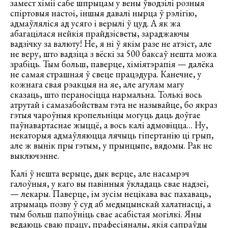
замест хіміі сабе шпрыцам у вены ўводзілі розныя
спіртовыя настоі, іншыя давалі нырца ў рэлігію,
адмаўляліся ад усяго і верылі ў цуд. А як жа
абагацілася нейкія прайдзісветы, зараджаючы
вадзічку за валюту! Не, я ні ў якім разе не атэіст, але
не веру, што вадзіца з вёскі за 500 баксаў нешта можа
зрабіць. Тым больш, паверце, хіміятэрапія — далёка
не самая страшная ў свеце працэдура. Канечне, у
кожнага свая рэакцыя на яе, але агулам магу
сказаць, што пераносіцца нармальна. Толькі вось
атрутай і самазабойствам гэта не называйце, бо якраз
гэтыя чароўныя кропельніцы могуць даць доўгае
паўнавартаснае жыццё, а вось калі адмовіцца… Ну,
некаторыя адмаўляюцца лячыць гіпертанію ці грып,
але ж вынік пры гэтым, у прынцыпе, вядомы. Рак не
выключэнне.
Калі ў нешта верыце, дык верце, але насамрэч
галоўныя, у каго вы павінныя ўкладаць свае надзеі,
— лекары. Паверце, ім зусім нецікава вас пахаваць,
атрымаць позву ў суд аб медыцынскай халатнасці, а
тым больш папоўніць свае асабістая могілкі. Яны
ведаюць сваю працу, прафесіяналы, якія сапраўды