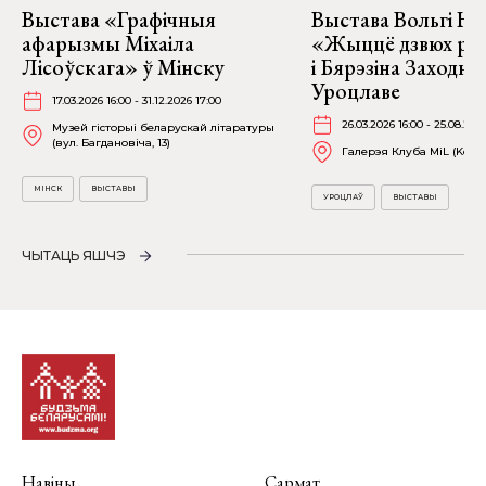
Выстава «Графічныя
Выстава Вольгі На
афарызмы Міхаіла
«Жыццё дзвюх рэк
Лісоўскага» ў Мінску
і Бярэзіна Заходня
Уроцлаве
17.03.2026 16:00 - 31.12.2026 17:00
26.03.2026 16:00 - 25.08.202
Музей гісторыі беларускай літаратуры
(вул. Багдановіча, 13)
Галерэя Клуба MiL (Kościu
МІНСК
ВЫСТАВЫ
УРОЦЛАЎ
ВЫСТАВЫ
ЧЫТАЦЬ ЯШЧЭ
Навіны
Сармат