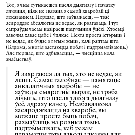
Тое, з чым сутыкаешся пасля дыягназу і пачатку
лячэння, ніяк не звязана з самой хваробай ці
лекаваннем. Першае, што заўважаеш, — тваё
асяроддзе абсалютна не ведае, як рэагаваць. І тут
сапраўды часам назіраеш пацучыныя ўцёкі. Хтосьці
завочна хавае цябе і ўцякае. Нехта проста істэрыць і
не ведае, як будзе з гэтым жыць, калі раптам што.
(Вядома, многія застаюцца побач і падтрымліваюць.)
Але першае, што адбываецца, — чысціцца кола
знаёмстваў.
Я звяртаюся да тых, хто не ведае, як
лепш. Самае галоўнае — памятаць:
анкалагічныя хваробы — не
заўжды смяротны вырак, не трэба
лічыць, што пасля такога дыягназу
ўсё, адразу канец. Неабавязкова
засяроджвацца на хваробе, вы
можаце проста быць побач,
размаўляць на розныя тэмы,
падтрымліваць, каб разам
перамагчы гэты даволі адказны для