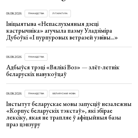
06.08.2026
ГРАМАДСТВА
ЛІТАРАТУРА
Ініцыятыва «Непаслухмяныя дзеці
кастрычніка» агучыла паэму Уладзіміра
Дубоўкі «І пурпуровых ветразей узвівы...»
06.08.2026
ГРАМАДСТВА
Адбыўся трэці «Вялікі Воз» — злёт-летнік
беларускіх навукоўцаў
06.08.2026
ГРАМАДСТВА
БЕЛАРУСКАЯ МОВА
Інстытут беларускае мовы запусціў незалежны
«Корпус беларускіх тэкстаў», які збірае
лексіку, якая не трапляе ў афіцыйныя базы
праз цэнзуру