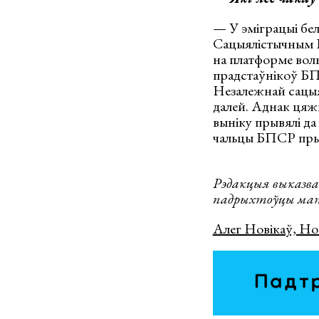
— У эміграцыі бел
Сацыялістычным І
на платформе воль
прадстаўнікоў БПС
Незалежнай сацыял
далей. Аднак цяжкі
выніку прывялі да
чальцы БПСР прыня
Рэдакцыя выказвае
падрыхтоўцы мат
Алег Новікаў, Но