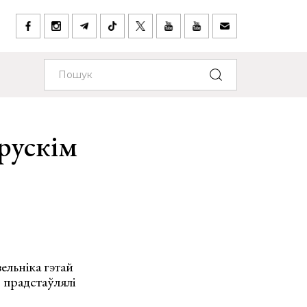
арускім
ельніка гэтай
 прадстаўлялі