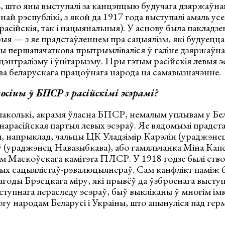
 што яны выступалі за канцэпцыю будучага дзяржаўна
ўнай рэспублікі, з якой да 1917 года выступалі амаль у
расійскія, так і нацыянальныя). У аснову была пакладзе
ыя — з яе прадстаўленнем пра сацыялізм, які будуецца 
ы першапачаткова прытрымліваліся ў галіне дзяржаўна
энтралізму і ўнітарызму. Пры гэтым расійскія левыя э
ава беларускага працоўнага народа на самавызначэнне.
осіны ў БПСР з расійскімі эсэрамі?
 паколькі, акрамя ўласна БПСР, немалым уплывам у Бе
нарасійская партыя левых эсэраў. Яе вядомымі прадста
, напрыклад, чальцы ЦК Уладзімір Карэлін (ураджэнец
 (ураджэнец Навазыбкава), або гамяльчанка Міна Капе
ом Маскоўскага камітэта ПЛСР. У 1918 годзе былі ств
ых сацыялістаў-рэвалюцыянераў. Сам канфлікт паміж б
нагоды Брэсцкага міру, які прывёў да ўзброенага выступ
наступнага пераследу эсэраў, быў выкліканы ў многім
гу народам Беларусі і Украіны, што апынуліся пад ге