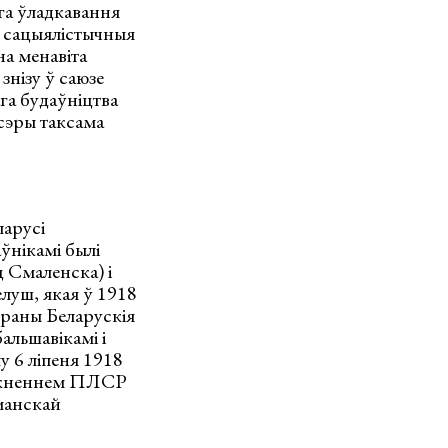
га ўладкавання
се сацыялістычныя
на менавіта
знізу ў саюзе
га будаўніцтва
сэры таксама
ларусі
ўнікамі былі
 Смаленска) і
луш, якая ў 1918
ораны Беларускія
альшавікамі і
у 6 ліпеня 1918
 імкненнем ПЛСР
рманскай