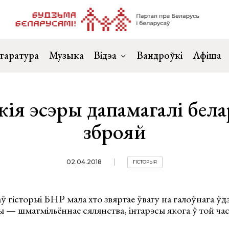
таратура
Музыка
Відэа
Вандроўкі
Афіша
кія эсэры дапамагалі бел
зброяй
02.04.2018
ГІСТОРЫЯ
 гісторыі БНР мала хто звяртае ўвагу на галоўнага ўдз
 — шматмільённае сялянства, інтарэсы якога ў той час