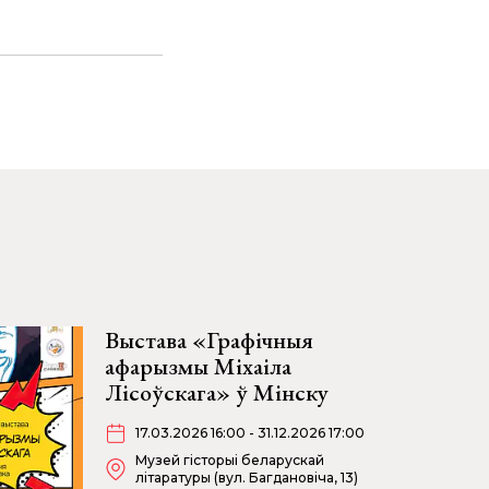
Выстава «Графічныя
афарызмы Міхаіла
Лісоўскага» ў Мінску
17.03.2026 16:00 - 31.12.2026 17:00
Музей гісторыі беларускай
літаратуры (вул. Багдановіча, 13)