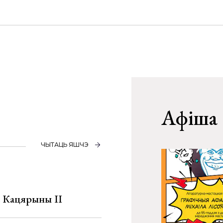
Афіша
ЧЫТАЦЬ ЯШЧЭ
а Кацярыны ІІ