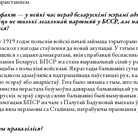
арыстаннем.
акт — у нейкі час перад беларускімі эсэрамі а
ць не толькі легальнай партыяй у БССР, але н
ся?
у 1919 годзе польскія войскі пачалі займаць тэрыторыю
аскол з нагоды стаўлення да новай акупацыі. У гэтым 
шліся з сацыял-дэмакратамі, якія спрабавалі беспаспях
нання Беларусі. БПСР жа стала вырашальнай сілай у р
цьбы з польскімі войскамі. Якраз тады бальшавікі суты
асцяком адмаўляліся падтрымліваць паўстанцкі рух, кал
о эсэраў або анархістаў. Гэта было звязана з тым, што 
лянства перастала безумоўна давяраць бальшавіцкай ул
рускіх эсэраў сярод сялян бальшавікі былі вымушаныя лі
Дэлегацыя БПСР на чале з Палутай Бадуновай выехала ў
ода вяла перамовы са Сталіным, патрабуючы прызнанн
ы праваліліся?