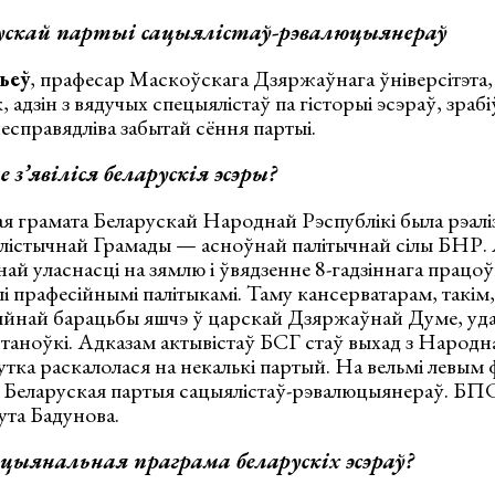
скай партыі сацыялістаў-рэвалюцыянераў
ьеў
, прафесар Маскоўскага Дзяржаўнага ўніверсітэта,
 адзін з вядучых спецыялістаў па гісторыі эсэраў, зраб
несправядліва забытай сёння партыі.
 з’явіліся беларускія эсэры?
я грамата Беларускай Народнай Рэспублікі была рэал
лістычнай Грамады — асноўнай палітычнай сілы БНР. 
ай уласнасці на зямлю і ўвядзенне 8-гадзіннага працо
і прафесійнымі палітыкамі. Таму кансерватарам, такім,
йнай барацьбы яшчэ ў царскай Дзяржаўнай Думе, уда
таноўкі. Адказам актывістаў БСГ стаў выхад з Народн
тка раскалолася на некалькі партый. На вельмі левым
 Беларуская партыя сацыялістаў-рэвалюцыянераў. БПС
ута Бадунова.
цыянальная праграма беларускіх эсэраў?