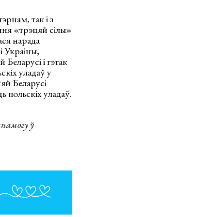
эрнам, так і з
ння «трэцяй сілы»
ася нарада
і Украіны,
 Беларусі і гэтак
скіх уладаў у
няй Беларусі
 польскіх уладаў.
памогу ў