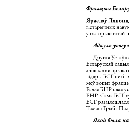
Фракцыя Белару
Яраслаў Лявонц
гістарычных навук,
у гісторыю гэтай 
— Адкуль увогуле
— Другая Устаўна
Беларускай сацыя
знішчэнне прыватн
лідары БСГ не был
меў вопыт фракцы
Радзе БНР свае ўс
БНР. Сама БСГ ху
БСГ размясцілася
Тамаш Грыб і Пал
— Якой была на