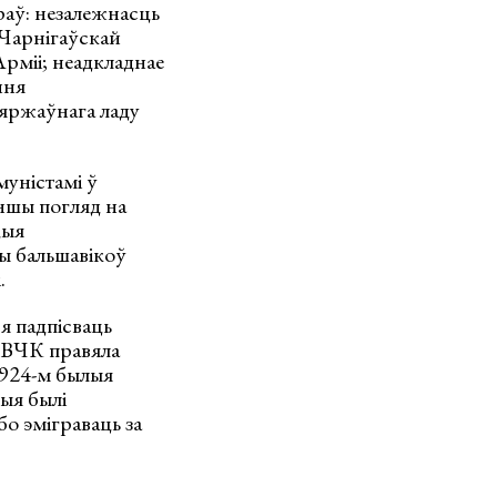
раў: незалежнасць
 Чарнігаўскай
рміі; неадкладнае
ння
зяржаўнага ладу
муністамі ў
іншы погляд на
цыя
ды бальшавікоў
.
ся падпісваць
 ВЧК правяла
1924-м былыя
ныя былі
о эміграваць за