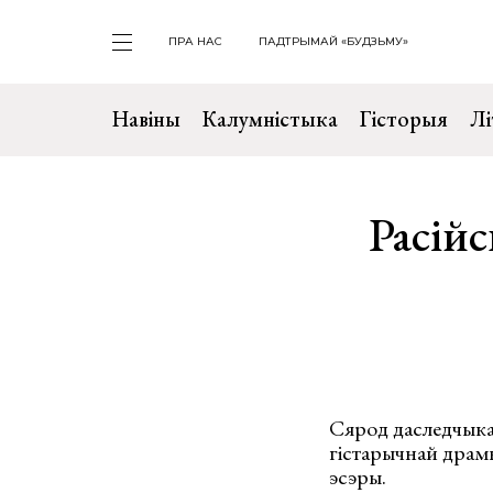
ПРА НАС
ПАДТРЫМАЙ «БУДЗЬМУ»
Навіны
Калумністыка
Гісторыя
Лі
Расійс
Сярод даследчыкаў
гістарычнай драмы
эсэры.