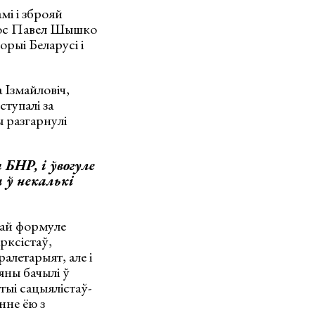
мі і зброяй
рос Павел Шышко
рыі Беларусі і
 Ізмайловіч,
тупалі за
 разгарнулі
БНР, і ўвогуле
а ў некалькі
кай формуле
рксістаў,
алетарыят, але і
яны бачылі ў
ыі сацыялістаў-
нне ёю з