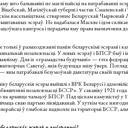
у што бальшавікі не маглі пайсці на патрабаванні эсэ
е Віцебскай, Магілёўскай губерні і частак Смаленскай і
скім насельніцтвам; стварэнне Беларускай Чырвонай А
рыштаваных эсэраў. Не падабалася Маскве і ідэя скліка
ацоўнага кангрэса і перадачы яму права вызначэння д
е толькі ў разыходжанні паміж беларускімі эсэрамі і ка
янальнай незалежнасці. У левых эсэраў і БПСР быў і 
ыялізму. Для іх «грамадства будучыні» — гэта федэра
вытворчых Саветаў, якія будуюцца знізу ўверх. Погля
 — яны патрабавалі безумоўнай дыктатуры сваёй партыі
ніку беларускія эсэры выйшлі з ВРК Беларусі і адмовілі
бвяшчэнні незалежнасці БССР». У сакавіку 1921 года
 па арышце чальцоў БПСР. Пад ціскам камуністаў у 
 лічыць сваю партыю ліквідаванай. У хуткім часе нязгод
ерайсці ў глыбокае падполле на тэрыторыі БССР, альб
беларускіх эсэраў у эміграцыі?