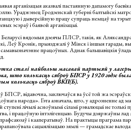
вая арганізацыя аказвалі пастаянную дапамогу баевіка
оллю. Ураджэнец Гродзенскай губерні балтыйскі мат
анцкую і дыверсійную працу супраць немцаў на тэрыто
вых эсэраў і баявой арганізацыі.
 Беларусі вядомыя дзеячы ПЛСР, такія, як Аляксандра
кі, Леў Кронік, прыязджалі ў Мінск і іншыя гарады, выс
 самавызначэнне працоўных. Аднак бальшавіцкія ўлады
д.
утка сталі найбольш масавай партыяй у лагеры 
ома, што колькасць сяброў БПСР у 1920 годзе был
чым колькасць сяброў ВКП(Б).
ў БПСР, відавочна, заключаўся ва ўсё той жа эсэраўс
оўнага народа». Гэта азначала, што, у адрозненне ад ма
 ступені лічылі асноўнымі сіламі рэвалюцыі не толькі пр
ва, і працоўную інтэлігенцыю. Будучы дзяржаўны лад 
рафсаюзаў і кааператываў. На практыцы праграма парт
рапаноўвала сацыялізацыю зямлі — грамадскае валода