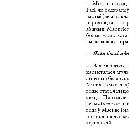
— Можна сказаць,
Расіі як федэраты
партыі (як агульна
народніцкага тэор
абшчын. Марксіст
больш жорсткага ц
выказваліся за пр
— Якія былі адн
— Вельмі блізкія,
карысталася агуль
этнічныя беларусы
Міхаіл Самахвалаў
годзе стала чальц
секцыі Партыі лев
левымі эсэрамі з 
года ў Маскве і 
прыйсці на дапамо
акупацыяй.