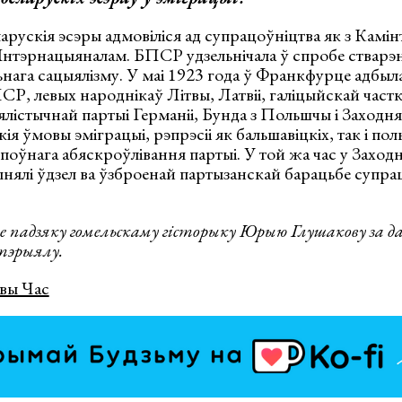
арускія эсэры адмовіліся ад супрацоўніцтва як з Камінт
нтэрнацыяналам. БПСР удзельнічала ў спробе стварэ
нага сацыялізму. У маі 1923 года ў Франкфурце адбыл
Р, левых народнікаў Літвы, Латвіі, галіцыйскай частк
істычнай партыі Германіі, Бунда з Польшчы і Заходняй
я ўмовы эміграцыі, рэпрэсіі як бальшавіцкіх, так і поль
 поўнага абяскроўлівання партыі. У той жа час у Заход
лі ўдзел ва ўзброенай партызанскай барацьбе супраць
 падзяку гомельскаму гісторыку Юрыю Глушакову за да
эрыялу.
вы Час