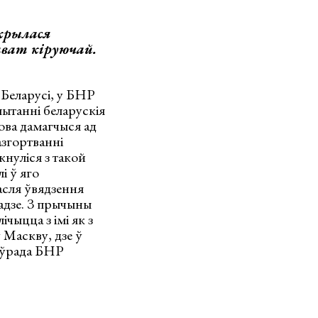
дкрылася
ават кіруючай.
 Беларусі, у БНР
пытанні беларускія
ова дамагчыся ад
азгортванні
кнуліся з такой
і ў яго
пасля ўвядзення
адзе. З прычыны
чыцца з імі як з
 Маскву, дзе ў
я ўрада БНР