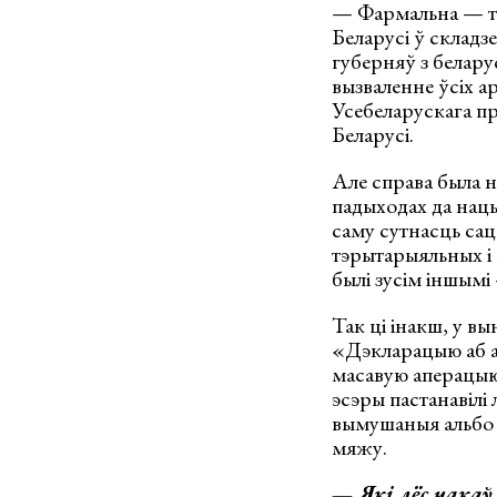
— Фармальна — там
Беларусі ў складз
губерняў з белару
вызваленне ўсіх а
Усебеларускага пр
Беларусі.
Але справа была н
падыходах да нацы
саму сутнасць сац
тэрытарыяльных і 
былі зусім іншымі
Так ці інакш, у вы
«Дэкларацыю аб а
масавую аперацыю
эсэры пастанавілі
вымушаныя альбо п
мяжу.
— Які лёс чакаў 