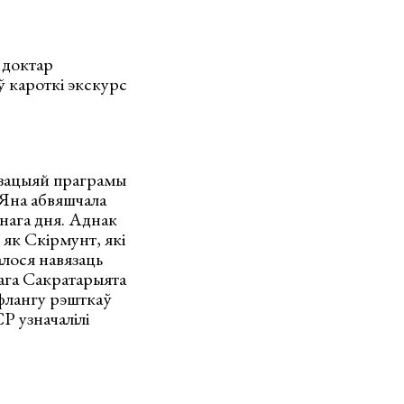
 доктар
іў кароткі экскурс
ізацыяй праграмы
Яна абвяшчала
ўнага дня. Аднак
 як Скірмунт, які
лося навязаць
ага Сакратарыята
 флангу рэшткаў
Р узначалілі