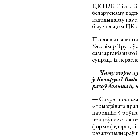
ЦК ПЛСР і яго Бая
беларускаму падп
каардынаваў паўст
быў чальцом ЦК ле
Пасля вызвалення
Уладзімір Трутоўс
самаарганізацыю і
супраць іх перасле
— Чаму эсэры х
ў Беларусі? Вяд
разоў большай, 
— Сакрэт поспеха
«трыадзінага прац
народнікі ў роўнай
працоўнае сялянст
форме федэрацыі п
рэвалюцыянераў п