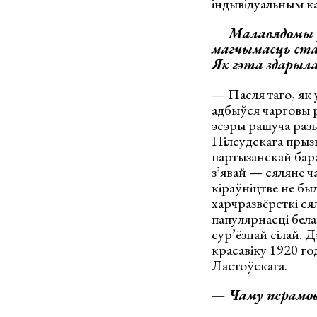
індывідуальным к
— Малавядомы ф
магчымасць ста
Як гэта здарыла
— Пасля таго, як 
адбыўся чарговы р
эсэры рашуча разы
Пілсудскага прыз
партызанскай бара
з’явай — сяляне ч
кіраўніцтве не был
харчразвёрсткі ся
папулярнасці бела
сур’ёзнай сілай. 
красавіку 1920 г
Ластоўскага.
— Чаму перамов