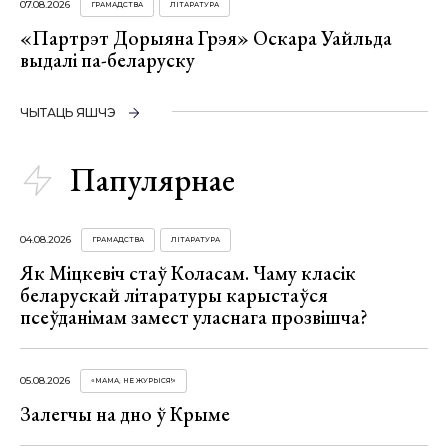
07.08.2026
ГРАМАДСТВА
ЛІТАРАТУРА
«Партрэт Дорыяна Грэя» Оскара Уайльда
выдалі па-беларуску
ЧЫТАЦЬ ЯШЧЭ
Папулярнае
04.08.2026
ГРАМАДСТВА
ЛІТАРАТУРА
Як Міцкевіч стаў Коласам. Чаму класік
беларускай літаратуры карыстаўся
псеўданімам замест уласнага прозвішча?
05.08.2026
«МАМА, НЕ ЖУРЫСЯ!»
Залегчы на дно ў Крыме