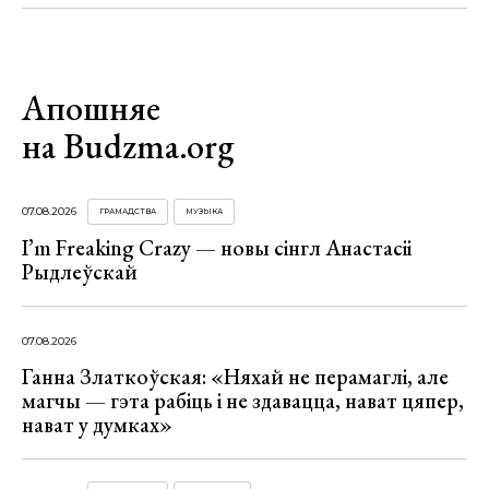
Апошняе
на Budzma.org
07.08.2026
ГРАМАДСТВА
МУЗЫКА
I’m Freaking Crazy — новы сінгл Анастасіі
Рыдлеўскай
07.08.2026
Ганна Златкоўская: «Няхай не перамаглі, але
магчы — гэта рабіць і не здавацца, нават цяпер,
нават у думках»