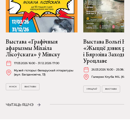
Выстава «Графічныя
Выстава Вольгі На
афарызмы Міхаіла
«Жыццё дзвюх рэк
Лісоўскага» ў Мінску
і Бярэзіна Заходня
Уроцлаве
17.03.2026 16:00 - 31.12.2026 17:00
26.03.2026 16:00 - 25.08.202
Музей гісторыі беларускай літаратуры
(вул. Багдановіча, 13)
Галерэя Клуба MiL (Kościu
МІНСК
ВЫСТАВЫ
УРОЦЛАЎ
ВЫСТАВЫ
ЧЫТАЦЬ ЯШЧЭ