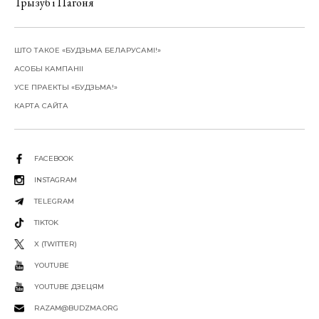
Трызуб і Пагоня
ШТО ТАКОЕ «БУДЗЬМА БЕЛАРУСАМІ!»
АСОБЫ КАМПАНІІ
УСЕ ПРАЕКТЫ «БУДЗЬМА!»
КАРТА САЙТА
FACEBOOK
INSTAGRAM
TELEGRAM
TIKTOK
X (TWITTER)
YOUTUBE
YOUTUBE ДЗЕЦЯМ
RAZAM@BUDZMA.ORG