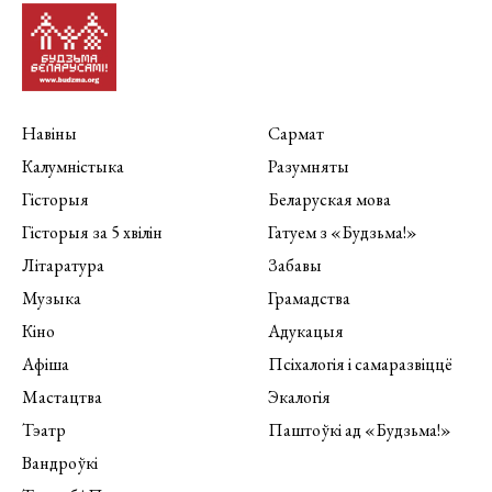
Навіны
Сармат
Калумністыка
Разумняты
Гісторыя
Беларуская мова
Гісторыя за 5 хвілін
Гатуем з «Будзьма!»
Літаратура
Забавы
Музыка
Грамадства
Кіно
Адукацыя
Афіша
Псіхалогія і самаразвіццё
Мастацтва
Экалогія
Тэатр
Паштоўкі ад «Будзьма!»
Вандроўкі