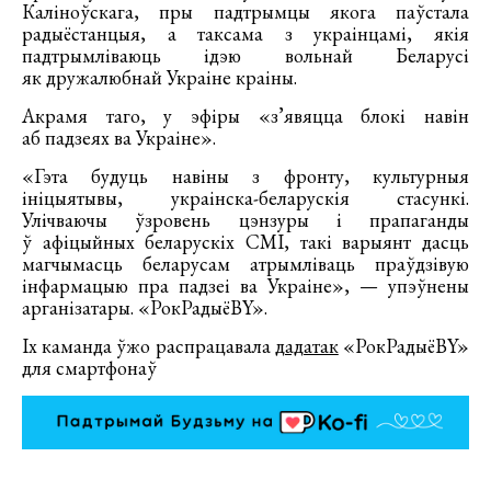
Каліноўскага, пры падтрымцы якога паўстала
радыёстанцыя, а таксама з украінцамі, якія
падтрымліваюць ідэю вольнай Беларусі
як дружалюбнай Украіне краіны.
Акрамя таго, у эфіры «з’явяцца блокі навін
аб падзеях ва Украіне».
«Гэта будуць навіны з фронту, культурныя
ініцыятывы, украінска-беларускія стасункі.
Улічваючы ўзровень цэнзуры і прапаганды
ў афіцыйных беларускіх СМІ, такі варыянт дасць
магчымасць беларусам атрымліваць праўдзівую
інфармацыю пра падзеі ва Украіне», — упэўнены
арганізатары. «РокРадыёBY».
Іх каманда ўжо распрацавала
дадатак
«РокРадыёBY»
для смартфонаў