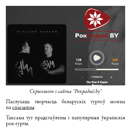
Скрыншот з сайта "Рокрадыё.by"
Паслухаць творчасць беларускіх гуртоў можна
па
спасылцы
:
Таксама тут прадстаўлены і папулярныя ўкраінскія
рок-гурты.