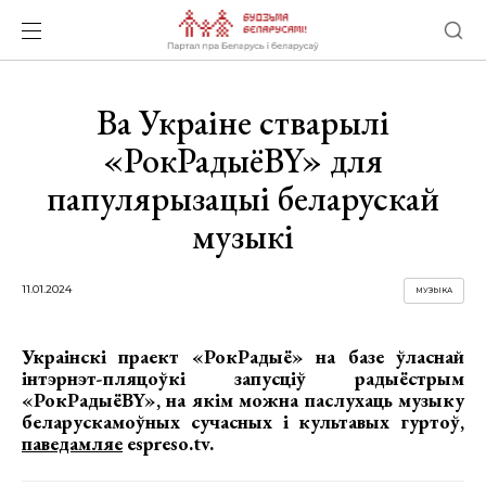
Ва Украіне стварылі
«РокРадыёBY» для
папулярызацыі беларускай
музыкі
11.01.2024
МУЗЫКА
Украінскі праект «РокРадыё» на базе ўласнай
інтэрнэт-пляцоўкі запусціў радыёстрым
«РокРадыёBY», на якім можна паслухаць музыку
беларускамоўных сучасных і культавых гуртоў,
паведамляе
espreso.tv.