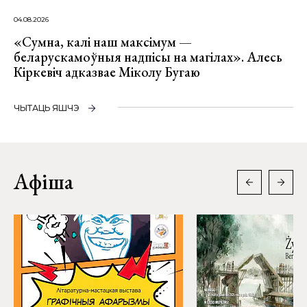
04.08.2026
«Сумна, калі наш максімум —
беларускамоўныя надпісы на магілах». Алесь
Кіркевіч адказвае Міколу Бугаю
ЧЫТАЦЬ ЯШЧЭ
Афіша