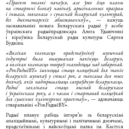
«Праект толькі пачаўся, але ўжо ёсць планы
па стварэнні блокаў навінаў, арыгінальных праграм
і іншага, звязанага з сучаснай беларускай культурай,
без дыктатарскіх абмежаванняў»
, — кажуць
заснавальнікі новага Беларускага радыё ў асобе
ўкраінскага радыёпрадзюсара Алега Удавічэнкі
і кіраўніка Беларускай рады культуры Сяргея
Будкіна.
«Вялікая колькасць прадстаўнікоў музычнай
індустрыі была вымушаная пакінуць Беларусь,
а вялікая колькасць твораў знаходзіцца пад забаронай.
«РокРадыёBY» імкнецца стаць пляцоўкай для такіх
беларускіх музыкаў у стылі рок, а таксама для тых
дзеячаў, якія падтрымліваць сапраўдную беларускасць.
Радыё заклікана стаць выспай беларускага
і ўкраінскага року, а з часам і стартавай пляцоўкай
для сумесных культурных праектаў»
, — адзначаюць
стваральнікі «РокРадыёBY».
Радыё плануе рабіць інтэрв’ю зь беларускімі
апазіцыйнымі, культурнымі і палітычнымі дзеячамі,
прадстаўнікамі і вайскоўцамі палка ім. Кастуся