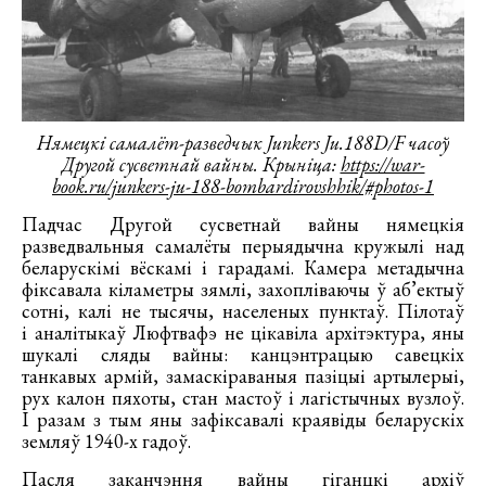
Нямецкі самалёт-разведчык Junkers Ju.188D/F часоў
Другой сусветнай вайны. Крыніца:
https://war-
book.ru/junkers-ju-188-bombardirovshhik/#photos-1
Падчас Другой сусветнай вайны нямецкія
разведвальныя самалёты перыядычна кружылі над
беларускімі вёскамі і гарадамі. Камера метадычна
фіксавала кіламетры зямлі, захопліваючы ў аб’ектыў
сотні, калі не тысячы, населеных пунктаў. Пілотаў
і аналітыкаў Люфтвафэ не цікавіла архітэктура, яны
шукалі сляды вайны: канцэнтрацыю савецкіх
танкавых армій, замаскіраваныя пазіцыі артылерыі,
рух калон пяхоты, стан мастоў і лагістычных вузлоў.
І разам з тым яны зафіксавалі краявіды беларускіх
земляў 1940-х гадоў.
Пасля заканчэння вайны гіганцкі архіў