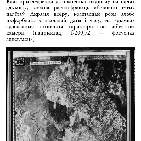
Калі прыгледзецца да тэхнічных надпісаў на палях
здымкаў, можна расшыфраваць абставіны гэтых
палётаў. Акрамя візіру, компаснай розы альбо
цыферблата з пазнакай даты і часу, на здымках
адзначаныя тэхнічныя характарыстыкі аб’ектыва
камеры (напрыклад, f-200,72 — фокусная
адлегласць).