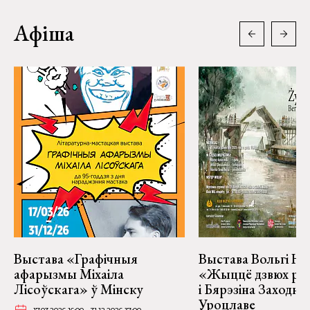
Афіша
Выстава «Графічныя
Выстава Вольгі На
афарызмы Міхаіла
«Жыццё дзвюх рэк
Лісоўскага» ў Мінску
і Бярэзіна Заходня
Уроцлаве