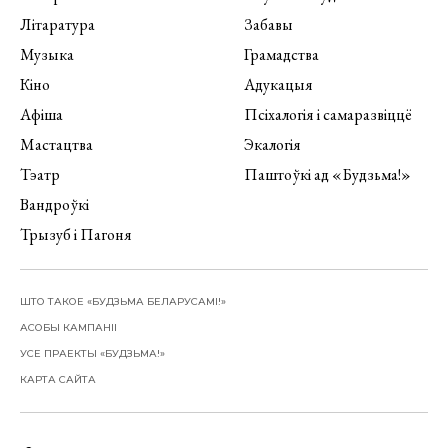
Літаратура
Забавы
Музыка
Грамадства
Кіно
Адукацыя
Афіша
Псіхалогія і самаразвіццё
Мастацтва
Экалогія
Тэатр
Паштоўкі ад «Будзьма!»
Вандроўкі
Трызуб і Пагоня
ШТО ТАКОЕ «БУДЗЬМА БЕЛАРУСАМІ!»
АСОБЫ КАМПАНІІ
УСЕ ПРАЕКТЫ «БУДЗЬМА!»
КАРТА САЙТА