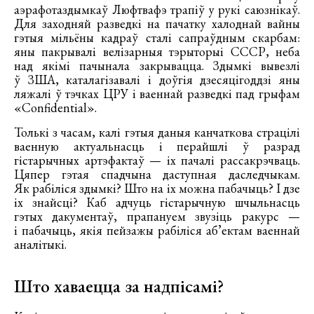
аэрафотаздымкаў Люфтвафэ трапіў у рукі саюзнікаў.
Для заходняй разведкі на пачатку халоднай вайны
гэтыя мільёны кадраў сталі сапраўдным скарбам:
яны пакрывалі велізарныя тэрыторыі СССР, неба
над якімі пачынала закрывацца. Здымкі вывезлі
ў ЗША, каталагізавалі і доўгія дзесяцігоддзі яны
ляжалі ў тэчках ЦРУ і ваеннай разведкі пад грыфам
«Confidential».
Толькі з часам, калі гэтыя даныя канчаткова страцілі
ваенную актуальнасць і перайшлі ў разрад
гістарычных артэфактаў — іх пачалі рассакрэчваць.
Цяпер гэтая спадчына даступная даследчыкам.
Як рабіліся здымкі? Што на іх можна пабачыць? І дзе
іх знайсці? Каб адчуць гістарычную шчыльнасць
гэтых дакументаў, прапануем звузіць ракурс —
і пабачыць, якія пейзажы рабіліся аб’ектам ваеннай
аналітыкі.
Што хаваецца за надпісамі?