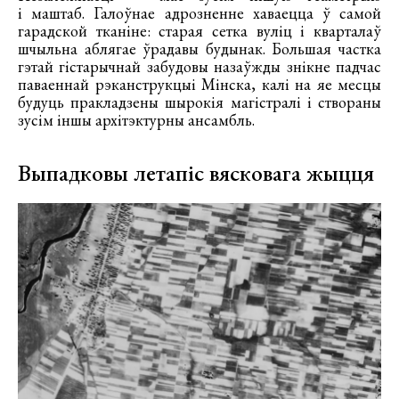
і маштаб. Галоўнае адрозненне хаваецца ў самой
гарадской тканіне: старая сетка вуліц і кварталаў
шчыльна аблягае ўрадавы будынак. Большая частка
гэтай гістарычнай забудовы назаўжды знікне падчас
паваеннай рэканструкцыі Мінска, калі на яе месцы
будуць пракладзены шырокія магістралі і створаны
зусім іншы архітэктурны ансамбль.
Выпадковы летапіс вясковага жыцця