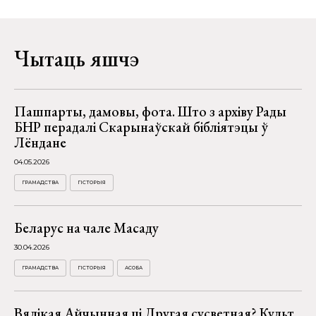
Чытаць яшчэ
Пашпарты, дамовы, фота. Што з архіву Рады
БНР перадалі Скарынаўскай бібліятэцы ў
Лёндане
04.05.2026
ГРАМАДСТВА
ГІСТОРЫЯ
Беларус на чале Масаду
30.04.2026
ГРАМАДСТВА
ГІСТОРЫЯ
АСОБА
Вялікая Айчынная ці Другая сусветная? Культ