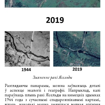
Змяненне ракі Ясельды
Разглядаючы панарамы, можна заўважыць дэталі
ў аспекце экалогіі і геаграфіі. Напрыклад, калі
параўнаць плынь ракі Ясельды на нямецкіх здымках
1944 года з сучаснымі спадарожнікавымі картамі,
відаць, наколькі моцна змянілася водная артэрыя