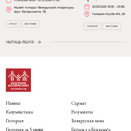
17.03.2026 16:00 - 31.12.2026 17:00
26.03.2026 16:00 - 25.08.202
Музей гісторыі беларускай літаратуры
(вул. Багдановіча, 13)
Галерэя Клуба MiL (Kościu
МІНСК
ВЫСТАВЫ
УРОЦЛАЎ
ВЫСТАВЫ
ЧЫТАЦЬ ЯШЧЭ
Навіны
Сармат
Калумністыка
Разумняты
Гісторыя
Беларуская мова
Гісторыя за 5 хвілін
Гатуем з «Будзьма!»