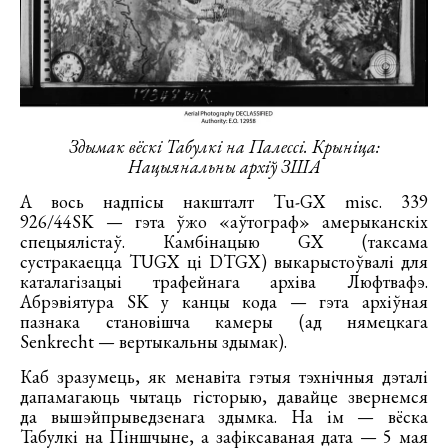
Здымак вёскі Табулкі на Палессі. Крыніца:
Нацыянальны архіў ЗША
А вось надпісы накшталт Tu-GX misc. 339
926/44SK — гэта ўжо «аўтограф» амерыканскіх
спецыялістаў. Камбінацыю GX (таксама
сустракаецца TUGX ці DTGX) выкарыстоўвалі для
каталагізацыі трафейнага архіва Люфтвафэ.
Абрэвіятура SK у канцы кода — гэта архіўная
пазнака становішча камеры (ад нямецкага
Senkrecht — вертыкальны здымак).
Каб зразумець, як менавіта гэтыя тэхнічныя дэталі
дапамагаюць чытаць гісторыю, давайце звернемся
да вышэйпрыведзенага здымка. На ім — вёска
Табулкі на Піншчыне, а зафіксаваная дата — 5 мая