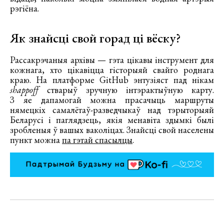
рэгіёна.
Як знайсці свой горад ці вёску?
Рассакрэчаныя архівы — гэта цікавы інструмент для
кожнага, хто цікавіцца гісторыяй свайго роднага
краю. На платформе GitHub энтузіяст пад нікам
shappoff
стварыў зручную інтэрактыўную карту.
З яе дапамогай можна прасачыць маршруты
нямецкіх самалётаў-разведчыкаў над тэрыторыяй
Беларусі і паглядзець, якія менавіта здымкі былі
зробленыя ў вашых ваколіцах. Знайсці свой населены
пункт можна
па гэтай спасылцы
.