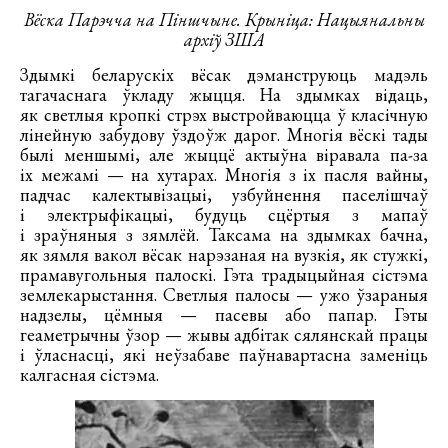
Вёска Парэчча на Піншчыне. Крыніца: Нацыянальны
архіў ЗША
Здымкі беларускіх вёсак дэманструюць мадэль
тагачаснага ўкладу жыцця. На здымках відаць,
як светлыя кропкі стрэх выстройваюцца ў класічную
лінейную забудову ўздоўж дарог. Многія вёскі тады
былі меншымі, але жыццё актыўна віравала па-за
іх межамі — на хутарах. Многія з іх пасля вайны,
падчас калектывізацыі, узбуйнення паселішчаў
і электрыфікацыі, будуць сцёртыя з мапаў
і зраўняныя з зямлёй. Таксама на здымках бачна,
як зямля вакол вёсак нарэзаная на вузкія, як стужкі,
прамавугольныя палоскі. Гэта традыцыйная сістэма
землекарыстання. Светлыя палосы — ужо ўзараныя
надзелы, цёмныя — пасевы або папар. Гэты
геаметрычны ўзор — жывы адбітак сялянскай працы
і ўласнасці, які неўзабаве паўнавартасна заменіць
калгасная сістэма.