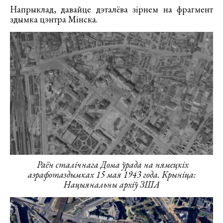
Напрыклад, давайце дэталёва зірнем на фрагмент
здымка цэнтра Мінска.
Раён сталічнага Дома ўрада на нямецкіх
аэрафотаздымках 15 мая 1943 года. Крыніца:
Нацыянальны архіў ЗША