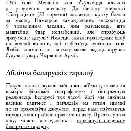
1944 года. Менавіта яна з’яўляецца ключом
да разумення кантэксту. Да пачатку аперацыі
«Баграціён» (23 чэрвеня) застаецца крыху больш
за месяц. Нямецкае камандаванне знаходзіцца
ў трывожным чаканні: яны разумеюць, што
маштабны ўдар непазбежны, але спрабуюць
зразумець: адкуль? Нямецкі самалёт-разведчык ішоў
на вялікай вышыні, каб пазбегнуць зенітнага агню.
Любая анамалія на здымку магла выдаць кірунак
будучага ўдару Чырвонай Арміі.
Аблічча беларускіх гарадоў
Пакуль пілоты шукалі вайсковыя аб’екты, нямецкія
камеры фіксавалі геаграфічную і гістарычную
рэальнасць Беларусі тых часоў. Калі мы адкінем
ваенны кантэкст і паглядзім на гэтыя здымкі
як на краязнаўчы дакумент, перад намі паўстануць
гарады, якія прайшлі праз змены часу. Праз іх, у тым
ліку, можна даследаваць і
страчаную спадчыну
беларускіх гарадоў
.