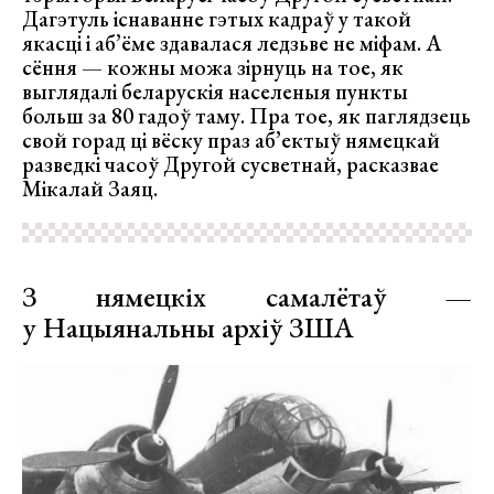
Дагэтуль існаванне гэтых кадраў у такой
якасці і аб’ёме здавалася ледзьве не міфам. А
сёння — кожны можа зірнуць на тое, як
выглядалі беларускія населеныя пункты
больш за 80 гадоў таму. Пра тое, як паглядзець
свой горад ці вёску праз аб’ектыў нямецкай
разведкі часоў Другой сусветнай, расказвае
Мікалай Заяц.
З нямецкіх самалётаў —
у Нацыянальны архіў ЗША