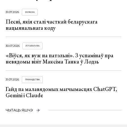
31.07.2026
МУЗЫКА
Песні, якія сталі часткай беларускага
нацыянальнага коду
30.07.2026
ЛІТАРАТУРА
«Віўся, як вуж на патэльні». З успамінаў пра
невядомы візіт Максіма Танка ў Лодзь
31.07.2026
ГРАМАДСТВА
Гайд па малавядомых магчымасцях ChatGPT,
Gemini і Claude
ЧЫТАЦЬ ЯШЧЭ