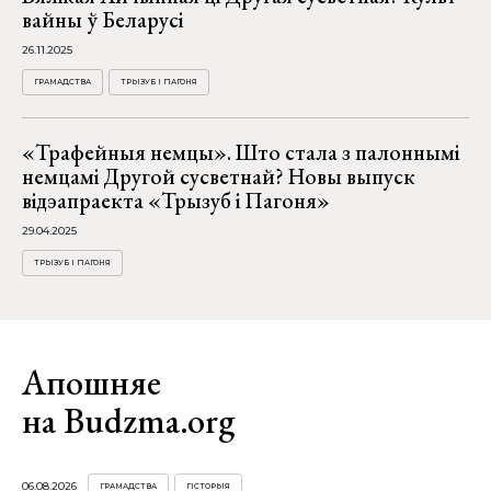
вайны ў Беларусі
26.11.2025
ГРАМАДСТВА
ТРЫЗУБ І ПАГОНЯ
«Трафейныя немцы». Што стала з палоннымі
немцамі Другой сусветнай? Новы выпуск
відэапраекта «Трызуб і Пагоня»
29.04.2025
ТРЫЗУБ І ПАГОНЯ
Апошняе
на Budzma.org
06.08.2026
ГРАМАДСТВА
ГІСТОРЫЯ