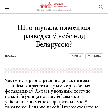
Што шукала нямецкая
разведка ў небе над
Беларуссю?
11.05.2026
ГІСТОРЫЯ
ГРАМАДСТВА
Часам гісторыя вяртаецца да нас не праз
летапісы, а праз геаметрыю чорна-белых
фотаздымкаў. Летась у вольным доступе
пачалі з’яўляцца новыя лічбавыя копіі
ўнікальных нямецкіх аэрафотаздымкаў
тэрыторыі Беларусі часоў Другой сусветнай.