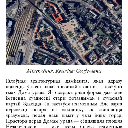
Мінск сёння. Крыніца: Google-мапы
Галоўная архітэктурная дамінанта, якая адразу
кідаецца ў вочы нават з вялікай вышыні — масіўны
гмах Дома ўрада. Яго характэрная форма дазваляе
імгненна суаднесці стары фотаздымак з сучаснай
картай. Здаецца, ён застаўся нязменным. Але варта
перавесці позірк на ваколіцы, як становіцца
зразумела: перад намі шмат у чым іншы горад.
Прастора перад Домам урада — сённяшняя плошча
Незалежнасці — мае зусім іншую геаметрыю