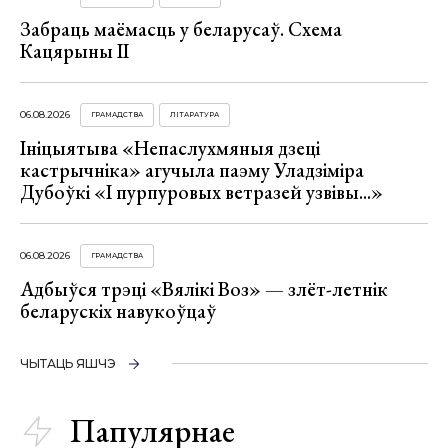
Забраць маёмасць у беларусаў. Схема
Кацярыны ІІ
06.08.2026
ГРАМАДСТВА
ЛІТАРАТУРА
Ініцыятыва «Непаслухмяныя дзеці
кастрычніка» агучыла паэму Уладзіміра
Дубоўкі «І пурпуровых ветразей узвівы...»
06.08.2026
ГРАМАДСТВА
Адбыўся трэці «Вялікі Воз» — злёт-летнік
беларускіх навукоўцаў
ЧЫТАЦЬ ЯШЧЭ
Папулярнае