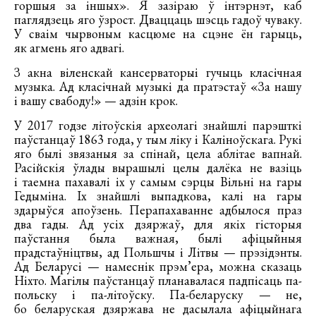
горшыя за іншых». Я зазіраю ў інтэрнэт, каб
паглядзець яго ўзрост. Дваццаць шэсць гадоў чуваку.
У сваім чырвоным касцюме на сцэне ён гарыць,
як агмень яго адвагі.
З акна віленскай кансерваторыі гучыць класічная
музыка. Ад класічнай музыкі да пратэстаў «За нашу
і вашу свабоду!» — адзін крок.
У 2017 годзе літоўскія археолагі знайшлі парэшткі
паўстанцаў 1863 года, у тым ліку і Каліноўскага. Рукі
яго былі звязаныя за спінай, цела аблітае вапнай.
Расійскія ўлады вырашылі целы далёка не вазіць
і таемна пахавалі іх у самым сэрцы Вільні на гары
Гедыміна. Іх знайшлі выпадкова, калі на гары
здарыўся апоўзень. Перапахаванне адбылося праз
два гады. Ад усіх дзяржаў, для якіх гісторыя
паўстання была важная, былі афіцыйныя
прадстаўніцтвы, ад Польшчы і Літвы — прэзідэнты.
Ад Беларусі — намеснік прэм’ера, можна сказаць
Ніхто. Магілы паўстанцаў планавалася падпісаць па-
польску і па-літоўску. Па-беларуску — не,
бо беларуская дзяржава не дасылала афіцыйнага