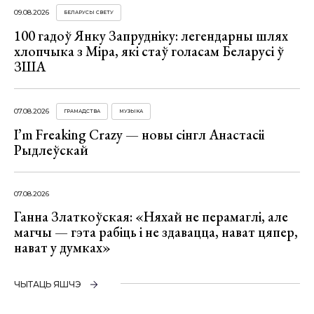
09.08.2026
БЕЛАРУСЫ СВЕТУ
100 гадоў Янку Запрудніку: легендарны шлях
хлопчыка з Міра, які стаў голасам Беларусі ў
ЗША
07.08.2026
ГРАМАДСТВА
МУЗЫКА
I’m Freaking Crazy — новы сінгл Анастасіі
Рыдлеўскай
07.08.2026
Ганна Златкоўская: «Няхай не перамаглі, але
магчы — гэта рабіць і не здавацца, нават цяпер,
нават у думках»
ЧЫТАЦЬ ЯШЧЭ