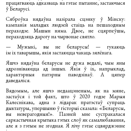
працягваюць адказваць на гэтае пытанне, застаючыся
ў Беларусі.
Сяброўка нядаўна назірала сцэнку ў Мінску:
кампанія маладых людзей стаіць на пешаходным
пераходзе. Машын няма. Двое, не сцярпеўшы,
пераходзяць дарогу на чырвонае святло.
— Мужыкі, вы не беларусы! — гукаюць
ім іх таварышы, якія застаюцца чакаць зялёнага.
Яшчэ нядаўна беларусы не дужа ведалі, чым яны
адрозніваюцца ад іншых. Якія ў іх, напрыклад,
характэрныя патэрны паводзінаў. А цяпер
даведаліся.
Вядомым, але яшчэ недаацэненым, як на мяне,
застаўся і той факт, што ў 2020 годзе Марыя
Калеснікава, адна з лідарак пратэстаў супраць
дыктатуры, упершыню ў гісторыі сказала: «Беларусы,
вы неверагодныя!». Пазней мне сустракалася
саркастычная крытыка гэтых слоў як самалюбавання,
але я з гэтым не згодная. Я лічу гэтае сцвярджэнне