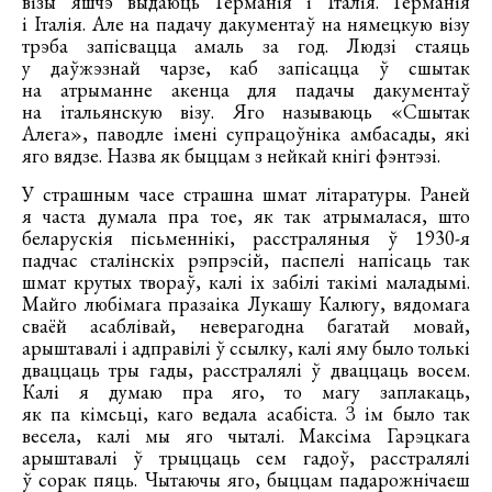
візы яшчэ выдаюць Германія і Італія. Германія
і Італія. Але на падачу дакументаў на нямецкую візу
трэба запісвацца амаль за год. Людзі стаяць
у даўжэзнай чарзе, каб запісацца ў сшытак
на атрыманне акенца для падачы дакументаў
на італьянскую візу. Яго называюць «Сшытак
Алега», паводле імені супрацоўніка амбасады, які
яго вядзе. Назва як быццам з нейкай кнігі фэнтэзі.
У страшным часе страшна шмат літаратуры. Раней
я часта думала пра тое, як так атрымалася, што
беларускія пісьменнікі, расстраляныя ў 1930-я
падчас сталінскіх рэпрэсій, паспелі напісаць так
шмат крутых твораў, калі іх забілі такімі маладымі.
Майго любімага празаіка Лукашу Калюгу, вядомага
сваёй асаблівай, неверагодна багатай мовай,
арыштавалі і адправілі ў ссылку, калі яму было толькі
дваццаць тры гады, расстралялі ў дваццаць восем.
Калі я думаю пра яго, то магу заплакаць,
як па кімсьці, каго ведала асабіста. З ім было так
весела, калі мы яго чыталі. Максіма Гарэцкага
арыштавалі ў трыццаць сем гадоў, расстралялі
ў сорак пяць. Чытаючы яго, быццам падарожнічаеш