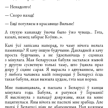
— Ненадолго!
— Скоро назад!
— Ещё погуляем в красавице-Вильне!
А глухую кананаду ўночы было ўжо чуваць... Гэта,
казалі, немец забірае Коўню...».
Калі ўсё запісана наперад, то чаму нічога нельга
памяняць? Я хачу іншую будучыню. Дакладней я хачу
проста будучыню, а не ўдзельнічаць у сцэнках
з мінулага. Мая беларуская бабуля засталася жывой
у другую сусветную толькі таму, што ўцякла праз
дзіру ў сцяне сарая. Я вырасла з адчуваннем, што
ў любога чалавека маёй генерацыі ў Беларусі ёсць
такая бабуля, якая выжыла цудам, гэта мая норма.
Мне пашанцавала, я паехала з Беларусі ў канцы
мінулага года. Бабуля, я ратуюся ў Германіі!
Я выслізнула з пальцаў дзяржавы, якая па мяне
пацягнулася. Яны нічога не паспелі мне зрабіць. Але
людзі ў Беларусі ніяк не абароненыя. Над кожным