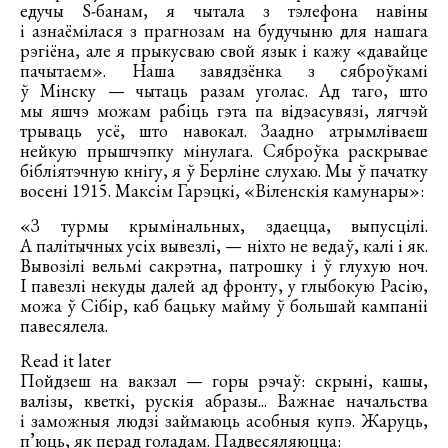
едучы S-банам, я чытала з тэлефона навіны
і азнаёмілася з прагнозам на будучыню для нашага
рэгіёна, але я прыкусваю свой язык і кажу «давайце
пачытаем». Наша завядзёнка з сяброўкамі
ў Мінску — чытаць разам уголас. Ад таго, што
мы яшчэ можам рабіць гэта па відэасувязі, лягчэй
трываць усё, што навокал. Заадно атрымліваеш
нейкую прышчэпку мінулага. Сяброўка раскрывае
бібліятэчную кнігу, я ў Берліне слухаю. Мы ў пачатку
восені 1915. Максім Гарэцкі, «Віленскія камунары»:
«З турмы крымінальных, здаецца, выпусцілі.
А палітычных усіх вывезлі, — ніхто не ведаў, калі і як.
Вывозілі вельмі сакрэтна, патрошку і ў глухую ноч.
І павезлі некуды далей ад фронту, у глыбокую Расію,
можа ў Сібір, каб бацьку майму ў большай кампаніі
павесялела.
Read it later
Пойдзеш на вакзал — горы рэчаў: скрыні, кашы,
валізы, кветкі, рускія абразы... Важнае начальства
і заможныя людзі займаюць асобныя купэ. Жаруць,
п’юць, як перад голадам. Падвесяляюцца: