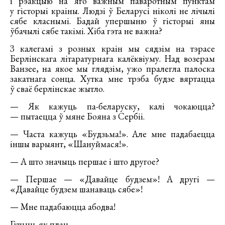
і рэакцыю на яго важным паваротным пунктам
у гісторыі краіны. Людзі ў Беларусі ніколі не лічылі
сябе класнымі. Бадай упершыню ў гісторыі яны
ўбачылі сябе такімі. Хіба гэта не важна?
З калегамі з розных краін мы сядзім на тэрасе
Берлінскага літаратурнага калёквіуму. Над возерам
Ванзее, на якое мы глядзім, ужо пралегла палоска
закатнага сонца. Хутка мне трэба будзе вяртацца
ў сваё берлінскае жытло.
— Як кажуць па-беларуску, калі чокаюцца?
— пытаецца ў мяне Бояна з Сербіі.
— Часта кажуць «Будзьма!». Але мне падабаецца
іншы варыянт, «Шануймася!».
— А што значыць першае і што другое?
— Першае — «Давайце будзем»! А другі —
«Давайце будзем шанаваць сябе»!
— Мне падабаюцца абодва!
Гучыць як план.