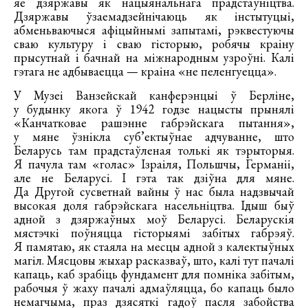
яе дзяржавы як нацыянальнага прадстаўніцтва.
Дзяржавы ўзаемадзейнічаюць як інстытуцыі,
абменьваючыся афіцыйнымі запытамі, рэквестуючы
сваю культуру і сваю гісторыю, робячы краіну
прысутнай і бачнай на міжнародным узроўні. Калі
гэтага не адбываецца — краіна «не пеленгуецца».
У Музеі Ванзейскай канферэнцыі ў Берліне,
у будынку якога ў 1942 годзе нацысты прынялі
«Канчатковае рашэнне габрэйскага пытання»,
у мяне ўзнікла суб’ектыўнае адчуванне, што
Беларусь там прадстаўленая толькі як тэрыторыя.
Я пачула там «голас» Ізраіля, Польшчы, Германіі,
але не Беларусі. І гэта так дзіўна для мяне.
Да Другой сусветнай вайны ў нас была надзвычай
высокая доля габрэйскага насельніцтва. Ідыш быў
адной з дзяржаўных моў Беларусі. Беларускія
мястэчкі поўняцца гісторыямі забітых габрэяў.
Я памятаю, як стаяла на месцы адной з калектыўных
магіл. Мясцовы жыхар расказваў, што, калі тут пачалі
капаць, каб зрабіць фундамент для помніка забітым,
рабочыя ў жаху пачалі адмаўляцца, бо капаць было
немагчыма, праз дзясяткі гадоў пасля забойства