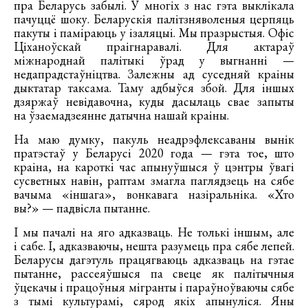
пра Беларусь забылі. У многіх з нас гэта выклікала
пачуццё шоку. Беларускія палітзняволеныя церпяць
пакуты і паміраюць у ізаляцыі. Мы празрыстыя. Офіс
Ціханоўскай праігнаравалі. Для актараў
міжнароднай палітыкі ўрад у выгнанні —
недапрадстаўніцтва. Залежны ад суседняй краіны
дыктатар таксама. Таму адбыўся збой. Для іншых
дзяржаў невідавочна, куды дасылаць свае запыты
на ўзаемадзеянне датычна нашай краіны.
На маю думку, пакуль неадрэфлексаваны вынік
пратэстаў у Беларусі 2020 года — гэта тое, што
краіна, на кароткі час апынуўшыся ў цэнтры ўвагі
сусветных навін, раптам змагла паглядзець на сябе
вачыма «іншага», вонкавага назіральніка. «Хто
вы?» — падвісла пытанне.
І мы пачалі на яго адказваць. Не толькі іншым, але
і сабе. І, адказваючы, нешта разумець пра сябе лепей.
Беларусы дагэтуль працягваюць адказваць на гэтае
пытанне, рассеяўшыся па свеце як палітычныя
ўцекачы і працоўныя мігранты і параўноўваючы сябе
з тымі культурамі, сярод якіх апынуліся. Яны