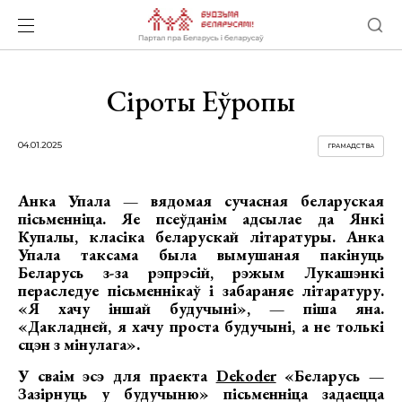
Сіроты Еўропы
04.01.2025
ГРАМАДСТВА
Анка Упала — вядомая сучасная беларуская
пісьменніца. Яе псеўданім адсылае да Янкі
Купалы, класіка беларускай літаратуры.
Анка
Упала таксама была вымушаная пакінуць
Беларусь з-за рэпрэсій, рэжым Лукашэнкі
пераследуе пісьменнікаў і забараняе літаратуру.
«Я хачу іншай будучыні», — піша яна.
«Дакладней, я хачу проста будучыні, а не толькі
сцэн з мінулага».
У сваім эсэ для праекта
Dekoder
«Беларусь —
Зазірнуць у будучыню» пісьменніца задаецца