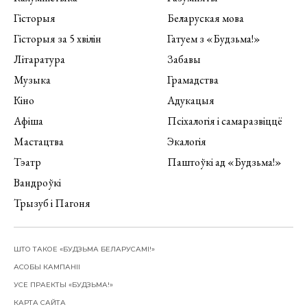
Гісторыя
Беларуская мова
Гісторыя за 5 хвілін
Гатуем з «Будзьма!»
Літаратура
Забавы
Музыка
Грамадства
Кіно
Адукацыя
Афіша
Псіхалогія і самаразвіццё
Мастацтва
Экалогія
Тэатр
Паштоўкі ад «Будзьма!»
Вандроўкі
Трызуб і Пагоня
ШТО ТАКОЕ «БУДЗЬМА БЕЛАРУСАМІ!»
АСОБЫ КАМПАНІІ
УСЕ ПРАЕКТЫ «БУДЗЬМА!»
КАРТА САЙТА