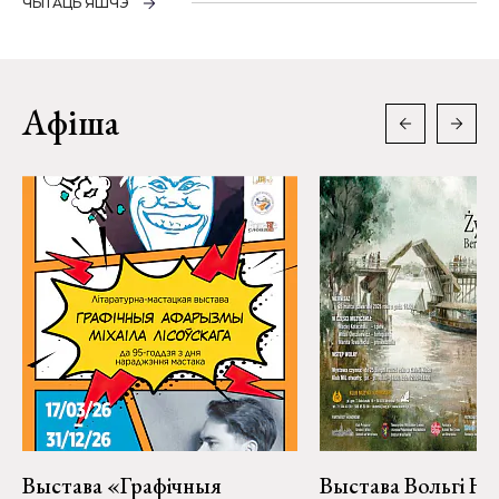
ЧЫТАЦЬ ЯШЧЭ
Афіша
Выстава «Графічныя
Выстава Вольгі На