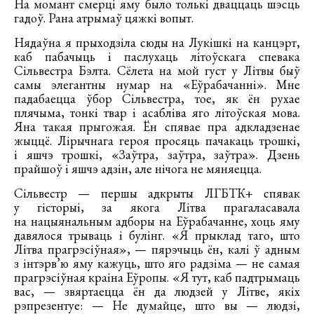
На момант смерці яму было толькі дваццаць шэсць
гадоў. Рана атрымаў цяжкі вопыт.
Нядаўна я прыходзіла сюды на Лукішкі на канцэрт,
каб пабачыць і паслухаць літоўскага спевака
Сільвестра Бэлта. Сёлета на мой густ у Літвы быў
самы элегантны нумар на «Еўрабачанні». Мне
падабаецца ўбор Сільвестра, тое, як ён рухае
плячыма, тонкі твар і асабліва яго літоўская мова.
Яна такая прыгожая. Ён спявае пра адкладзенае
жыццё. Лірычнага героя просяць пачакаць трошкі,
і яшчэ трошкі, «Заўтра, заўтра, заўтра». Дзень
прайшоў і яшчэ адзін, але нічога не мяняецца.
Сільвестр — першы адкрыты ЛГБТК+ спявак
у гісторыі, за якога Літва прагаласавала
на нацыянальным адборы на Еўрабачанне, хоць яму
давялося трываць і булінг. «Я прыклад таго, што
Літва прагрэсіўная», — пярэчыць ён, калі ў адным
з інтэрв’ю яму кажуць, што яго радзіма — не самая
прагрэсіўная краіна Еўропы. «Я тут, каб падтрымаць
вас, — звяртаецца ён да людзей у Літве, якіх
рэпрезентуе: — Не думайце, што вы — людзі,