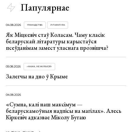
Папулярнае
04.08.2026
ГРАМАДСТВА
ЛІТАРАТУРА
Як Міцкевіч стаў Коласам. Чаму класік
беларускай літаратуры карыстаўся
псеўданімам замест уласнага прозвішча?
05.08.2026
«МАМА, НЕ ЖУРЫСЯ!»
Залегчы на дно ў Крыме
04.08.2026
«Сумна, калі наш максімум —
беларускамоўныя надпісы на магілах». Алесь
Кіркевіч адказвае Міколу Бугаю