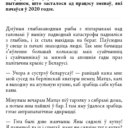
пытаннем, што засталося ад працэсу зменаў, які
пачаўся ў 2020 годзе.
Дзіўныя глыбакаводныя рыбы з ліхтарыкамі над
галовамі ў выніку падводнай катастрофы падняліся
з глыбінь, і іх стала выкідаць на бераг. Паўсюдна
ў свеце іх пачалі знаходзіць людзі. Так мне бачыцца
з’яўленне большай колькасці маіх суайчынніц
і суайчыннікаў за мяжой за апошнія гады праз
палітычны крызіс у Беларусі.
— Учора я сустрэў беларусаў! — раніцай кажа мне
мой сусед па берлінскай кватэры немец Матцэ, калі
я выходжу на агульную кухню, каб зрабіць сабе кубак
кавы.
Мінулым вечарам Матцэ піў гарэлку з сябрамі дома,
а потым яны пайшлі ў бар. І там яму ўдалося зрабіць
гэтае антрапалагічнае адкрыццё.
— Гэта былі дзве жанчыны. Яны сядзелі ў кутку!
Я падышоў да іх і спытаў, чаму вы сядзіце тут у кутку?