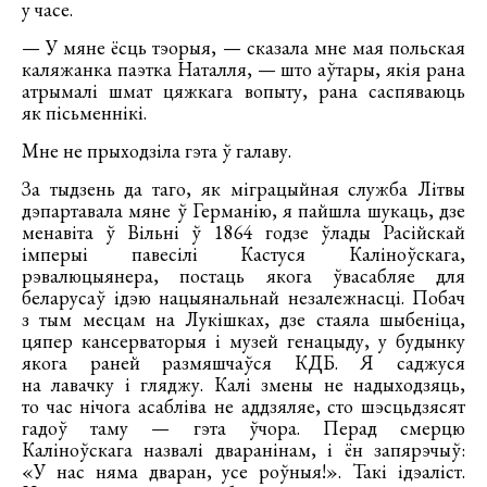
у часе.
— У мяне ёсць тэорыя, — сказала мне мая польская
каляжанка паэтка Наталля, — што аўтары, якія рана
атрымалі шмат цяжкага вопыту, рана саспяваюць
як пісьменнікі.
Мне не прыходзіла гэта ў галаву.
За тыдзень да таго, як міграцыйная служба Літвы
дэпартавала мяне ў Германію, я пайшла шукаць, дзе
менавіта ў Вільні ў 1864 годзе ўлады Расійскай
імперыі павесілі Кастуся Каліноўскага,
рэвалюцыянера, постаць якога ўвасабляе для
беларусаў ідэю нацыянальнай незалежнасці. Побач
з тым месцам на Лукішках, дзе стаяла шыбеніца,
цяпер кансерваторыя і музей генацыду, у будынку
якога раней размяшчаўся КДБ. Я саджуся
на лавачку і гляджу. Калі змены не надыходзяць,
то час нічога асабліва не аддзяляе, сто шэсцьдзясят
гадоў таму — гэта ўчора. Перад смерцю
Каліноўскага назвалі дваранінам, і ён запярэчыў:
«У нас няма дваран, усе роўныя!». Такі ідэаліст.