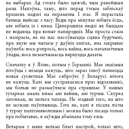
на выбарах. Ад гэтага было цяжэй, чым ранейшыя
разы. Напэўна, таму, што перад гэтым забліскаў
прамень надзеі на перамены. І згас. Я перастала
бачыць выйсце з часу. Веды пра мінулае нібыта ёсць,
але нібыта іх і няма. Цяперашнія людзі як быццам
не ведаюць пра вопыт папярэдніх. Мы проста стаім
і назіраем, як на нас насоўваецца сцяна будучыні,
пра якую мы чытаем у даўніх кнігах, яна закрывае
паўнеба: вось рэпрэсіі, вось вайна, вось паталагічныя
ўлады, вось немагчымасць вярнуцца дахаты.
Спачатку я ў Літве, потым у Германіі. Мае знаёмыя
літоўцы і немцы кажуць, што зараз ізноў пачнецца
новая сусветная. Мае сяброўкі ў Беларусі нічога
не кажуць. Калі мы сустракаемся праз відэазванкі,
мы больш не размаўляем пра страшнае. У нашых
гутарках амаль няма ані вайны, ані турмы. Скурка
затонкая, яе нельга чапаць. Не згадвай таго, на што
не можаш паўплываць. Гэта як, калі я пісала лісты
ў турму палітзняволеным і можна было пісаць толькі
пра побытавае, я заўжды абмінала тэму ежы.
Вечарам у мяне вельмі благі настрой, толькі што,