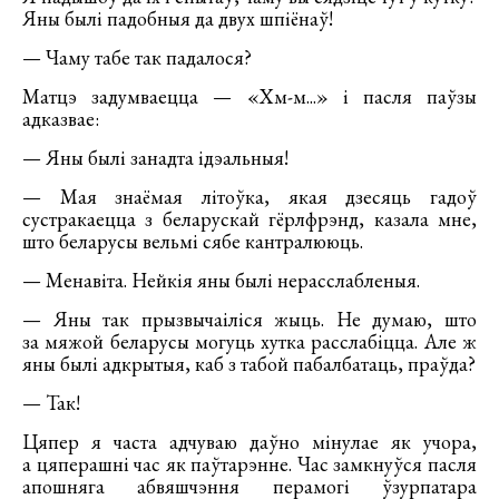
Яны былі падобныя да двух шпіёнаў!
— Чаму табе так падалося?
Матцэ задумваецца — «Хм-м...» і пасля паўзы
адказвае:
— Яны былі занадта ідэальныя!
— Мая знаёмая літоўка, якая дзесяць гадоў
сустракаецца з беларускай гёрлфрэнд, казала мне,
што беларусы вельмі сябе кантралююць.
— Менавіта. Нейкія яны былі нерасслабленыя.
— Яны так прызвычаіліся жыць. Не думаю, што
за мяжой беларусы могуць хутка расслабіцца. Але ж
яны былі адкрытыя, каб з табой пабалбатаць, праўда?
— Так!
Цяпер я часта адчуваю даўно мінулае як учора,
а цяперашні час як паўтарэнне. Час замкнуўся пасля
апошняга абвяшчэння перамогі ўзурпатара