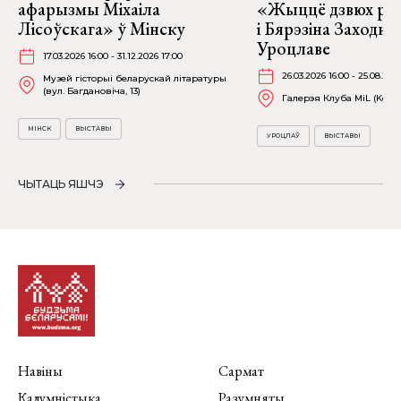
афарызмы Міхаіла
«Жыццё дзвюх рэк
Лісоўскага» ў Мінску
і Бярэзіна Заходня
Уроцлаве
17.03.2026 16:00 - 31.12.2026 17:00
26.03.2026 16:00 - 25.08.202
Музей гісторыі беларускай літаратуры
(вул. Багдановіча, 13)
Галерэя Клуба MiL (Kościu
МІНСК
ВЫСТАВЫ
УРОЦЛАЎ
ВЫСТАВЫ
ЧЫТАЦЬ ЯШЧЭ
Навіны
Сармат
Калумністыка
Разумняты