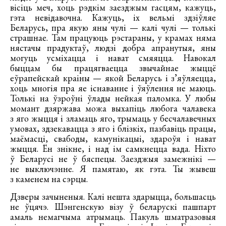
вісіць меч, хоць рэдкім заезджым гасцям, кажуць,
гэта невідавочна. Кажуць, іх вельмі здзіўляе
Беларусь, пра якую яны чулі — калі чулі — толькі
страшнае. Там працуюць рэстараны, у крамах няма
нястачы прадуктаў, людзі добра апранутыя, яны
могуць усміхацца і нават смяяцца. Навокал
быццам бы працягваецца звычайнае жыццё
еўрапейскай краіны — якой Беларусь і з’яўляецца,
хоць многія пра яе існаванне і ўяўлення не маюць.
Толькі на ўзроўні ўлады нейкая паломка. У любы
момант дзяржава можа выхапіць любога чалавека
з яго жыцця і зламаць яго, трымаць у бесчалавечных
умовах, здзекавацца з яго і блізкіх, пазбавіць працы,
маёмасці, свабоды, камунікацыі, здароўя і нават
жыцця. Ён знікне, і над ім самкнецца вада. Ніхто
ў Беларусі не ў бяспецы. Заезджыя замежнікі —
не выключэнне. Я памятаю, як гэта. Ты жывеш
з каменем на сэрцы.
Дзверы зачыненыя. Калі нешта здарыцца, большасць
не ўцячэ. Шэнгенскую візу ў беларускі пашпарт
амаль немагчыма атрымаць. Пакуль шматразовыя