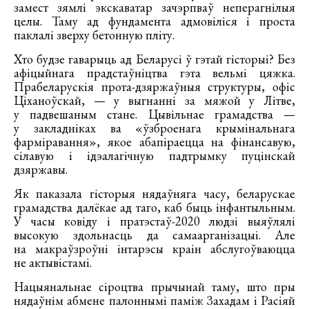
замест зямлі экскаватар зачэрпваў неперагнілыя
целы. Таму ад фундамента адмовіліся і проста
паклалі зверху бетонную пліту.
Хто будзе гаварыць ад Беларусі ў гэтай гісторыі? Без
афіцыйнага прадстаўніцтва гэта вельмі цяжка.
Прабеларускія прота-дзяржаўныя структуры, офіс
Ціханоўскай, — у выгнанні за мяжой у Літве,
у падвешаным стане. Цывільнае грамадства —
у закладніках ва «ўзброенага крымінальнага
фарміравання», якое абапіраецца на фінансавую,
сілавую і ідэалагічную падтрымку пуцінскай
дзяржавы.
Як паказала гісторыя нядаўняга часу, беларускае
грамадства далёкае ад таго, каб быць інфантыльным.
У часы ковіду і пратэстаў-2020 людзі выяўлялі
высокую здольнасць да самаарганізацыі. Але
на макраўзроўні інтарэсы краін абслугоўваюцца
не актывістамі.
Нацыянальнае сіроцтва прычынай таму, што пры
нядаўнім абмене палоннымі паміж Захадам і Расіяй