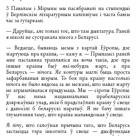
З Павалам і Мірыям мы пасябравалі на стыпендыі
ў Берлінскім літаратурным калёквіуме і часта бавім
час за гутаркамі.
— Даруйце, але толькі тое, што там дыктатура. Раней
я ніколі не сустракала нікога з Беларусі.
— Ведаеце, бываюць мемы з картай Еўропы, дзе
жартуюць пра краіны, — кажу я. — Прынамсі раней
мне пастаянна трапляліся на вочы такія, дзе пра
іншыя краіны быў які-небудзь жарт, а пра
Беларусь — нічога. Яе контуры маглі быць проста
зафарбаваныя шэрым. То бок пра краіну настолькі
нічога не было вядома за яе межамі, што нават жарту
не атрымлівалася прыдумаць. Мы — сіроты Еўропы.
У нас няма нацыянальных прабеларускіх
дзяржаўных улад, якія б прадстаўлялі краіну ў свеце
і даносілі б беларускі наратыў. Я не бачу іншага
тлумачэння таму, што краіна малавядомая ў свеце.
Я лічу, што галоўная прычына таго, што Беларусь
застаецца тэра інкогніта ў свеце — дысфункцыя