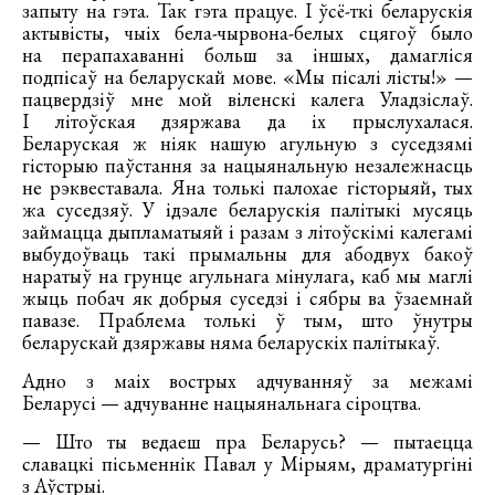
запыту на гэта. Так гэта працуе. І ўсё-ткі беларускія
актывісты, чыіх бела-чырвона-белых сцягоў было
на перапахаванні больш за іншых, дамагліся
подпісаў на беларускай мове. «Мы пісалі лісты!» —
пацвердзіў мне мой віленскі калега Уладзіслаў.
І літоўская дзяржава да іх прыслухалася.
Беларуская ж ніяк нашую агульную з суседзямі
гісторыю паўстання за нацыянальную незалежнасць
не рэквеставала. Яна толькі палохае гісторыяй, тых
жа суседзяў. У ідэале беларускія палітыкі мусяць
займацца дыпламатыяй і разам з літоўскімі калегамі
выбудоўваць такі прымальны для абодвух бакоў
наратыў на грунце агульнага мінулага, каб мы маглі
жыць побач як добрыя суседзі і сябры ва ўзаемнай
павазе. Праблема толькі ў тым, што ўнутры
беларускай дзяржавы няма беларускіх палітыкаў.
Адно з маіх вострых адчуванняў за межамі
Беларусі — адчуванне нацыянальнага сіроцтва.
— Што ты ведаеш пра Беларусь? — пытаецца
славацкі пісьменнік Павал у Мірыям, драматургіні
з Аўстрыі.