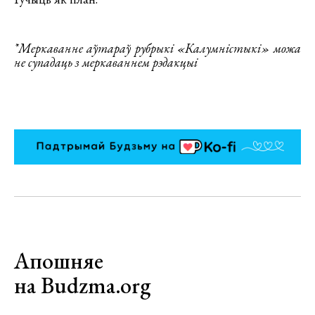
*Меркаванне аўтараў рубрыкі «Калумністыкі» можа
не супадаць з меркаваннем рэдакцыі
Апошняе
на Budzma.org