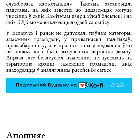
службовага карыстаньня». Таксама засакрэцілі
падставы, на якіх зьвесткі аб іншаземцах могуць
уносіцца ў сьпіс Камітэтам дзяржаўнай бясьпекі і на
якіх КДБ можа выключаць людзей са сьпісу.
У Беларусь і раней не дапускалі пэўныя катэгорыі
замежных грамадзян, у прыватнасьці палітыкаў,
праваабаронцаў, але пра гэта яны даведваліся ўжо
на мяжы, калі былі вымушаныя вяртацца дамоў.
Апрача таго беларускія памежнікі не пускаюць на
тэрыторыю краіны замежных грамадзян, якія
знаходзяцца ў аналягічным расейскім сьпісе.
Апошняе