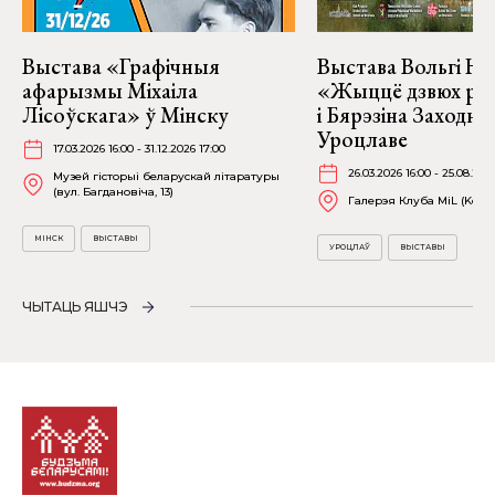
Выстава «Графічныя
Выстава Вольгі На
афарызмы Міхаіла
«Жыццё дзвюх рэк
Лісоўскага» ў Мінску
і Бярэзіна Заходня
Уроцлаве
17.03.2026 16:00 - 31.12.2026 17:00
26.03.2026 16:00 - 25.08.202
Музей гісторыі беларускай літаратуры
(вул. Багдановіча, 13)
Галерэя Клуба MiL (Kościu
МІНСК
ВЫСТАВЫ
УРОЦЛАЎ
ВЫСТАВЫ
ЧЫТАЦЬ ЯШЧЭ