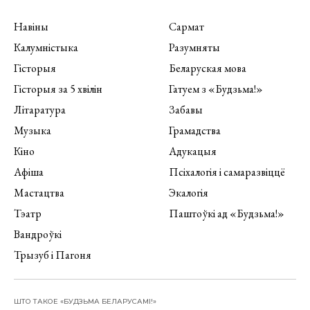
Навіны
Сармат
Калумністыка
Разумняты
Гісторыя
Беларуская мова
Гісторыя за 5 хвілін
Гатуем з «Будзьма!»
Літаратура
Забавы
Музыка
Грамадства
Кіно
Адукацыя
Афіша
Псіхалогія і самаразвіццё
Мастацтва
Экалогія
Тэатр
Паштоўкі ад «Будзьма!»
Вандроўкі
Трызуб і Пагоня
ШТО ТАКОЕ «БУДЗЬМА БЕЛАРУСАМІ!»