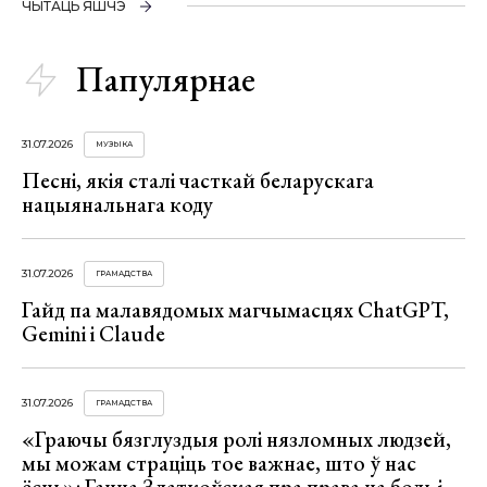
ЧЫТАЦЬ ЯШЧЭ
Папулярнае
31.07.2026
МУЗЫКА
Песні, якія сталі часткай беларускага
нацыянальнага коду
31.07.2026
ГРАМАДСТВА
Гайд па малавядомых магчымасцях ChatGPT,
Gemini і Claude
31.07.2026
ГРАМАДСТВА
«Граючы бязглуздыя ролі нязломных людзей,
мы можам страціць тое важнае, што ў нас