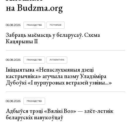
на Budzma.org
06.08.2026
ГРАМАДСТВА
ГІСТОРЫЯ
Забраць маёмасць у беларусаў. Схема
Кацярыны ІІ
06.08.2026
ГРАМАДСТВА
ЛІТАРАТУРА
Ініцыятыва «Непаслухмяныя дзеці
кастрычніка» агучыла паэму Уладзіміра
Дубоўкі «І пурпуровых ветразей узвівы...»
06.08.2026
ГРАМАДСТВА
Адбыўся трэці «Вялікі Воз» — злёт-летнік
беларускіх навукоўцаў