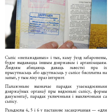
Сьпіс «непажаданых» і тых, каму ўезд забаронены,
будзе выдавацца іншым дзяржавам і арганізацыям.
Людзям абяцаюць даваць зьвесткі пра іх
прысутнасьць або адсутнасьць у сьпісе бясплатна на
запыт, у тым ліку праз інтэрнэт.
Палажэньне вызначае парадак узаемадзеяньня
дзяржаўных органаў пры вядзеньні сьпісу, формы
дакумэнтаў, парадак уключэньня і выключэньня са
сьпісу.
Разьдзелы 4, 5 і 6 у пастанове засакрэчаныя — «для