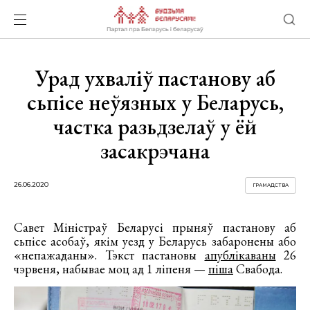
Урад ухваліў пастанову аб
сьпісе неўязных у Беларусь,
частка разьдзелаў у ёй
засакрэчана
26.06.2020
ГРАМАДСТВА
Савет Міністраў Беларусі прыняў пастанову аб
сьпісе асобаў, якім уезд у Беларусь забаронены або
«непажаданы». Тэкст пастановы
апублікаваны
26
чэрвеня, набывае моц ад 1 ліпеня —
піша
Свабода.