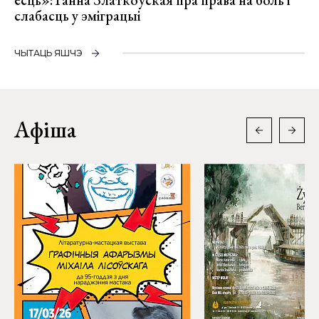
ёсць»: Ганна Златкоўская пра права на боль і
слабасць у эміграцыі
ЧЫТАЦЬ ЯШЧЭ
Афіша