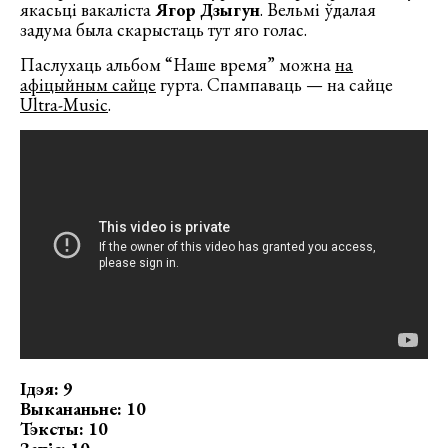
якасьці вакаліста
Ягор Дзыгун
. Вельмі ўдалая
задума была скарыстаць тут яго голас.
Паслухаць альбом “Наше время” можна
на
афіцыйным сайце
гурта. Спампаваць — на сайце
Ultra-Music
.
Ідэя: 9
Выкананьне: 10
Тэксты: 10