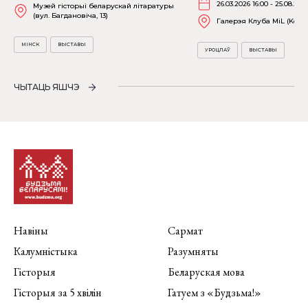
26.03.2026 16:00 - 25.08.202
Музей гісторыі беларускай літаратуры
(вул. Багдановіча, 13)
Галерэя Клуба MiL (Kościu
МІНСК
ВЫСТАВЫ
УРОЦЛАЎ
ВЫСТАВЫ
ЧЫТАЦЬ ЯШЧЭ
Навіны
Сармат
Калумністыка
Разумняты
Гісторыя
Беларуская мова
Гісторыя за 5 хвілін
Гатуем з «Будзьма!»