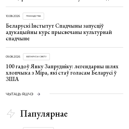
10.08.2026
ГРАМАДСТВА
Беларускі Інстытут Спадчыны запусціў
адукацыйны курс прысвечаны культурнай
спадчыне
09.08.2026
БЕЛАРУСЫ СВЕТУ
100 гадоў Янку Запрудніку: легендарны шлях
хлопчыка з Міра, які стаў голасам Беларусі ў
ЗША
ЧЫТАЦЬ ЯШЧЭ
Папулярнае