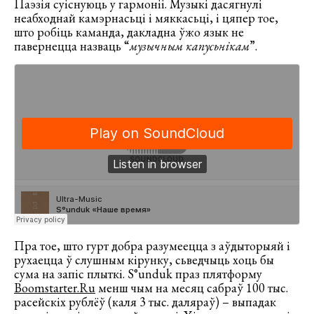
Паэзія суіснуюць у гармоніі. Музыкі дасягнулі
неабходнай камэрнасьці і мяккасьці, і цяпер тое,
што робіць каманда, дакладна ўжо язык не
павернецца назваць “
музычным капусьнікам
”.
Пра тое, што гурт добра разумеецца з аўдыторыяй і
рухаецца ў слушным кірунку, сьведчыць хоць бы
сума на запіс плыткі. S°unduk праз плятформу
Boomstarter.Ru
менш чым на месяц сабраў 100 тыс.
расейскіх рублёў (каля 3 тыс. даляраў) – выпадак