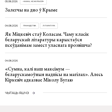
05.08.2026
«МАМА, НЕ ЖУРЫСЯ!»
Залегчы на дно ў Крыме
04.08.2026
ГРАМАДСТВА
ЛІТАРАТУРА
Як Міцкевіч стаў Коласам. Чаму класік
беларускай літаратуры карыстаўся
псеўданімам замест уласнага прозвішча?
04.08.2026
«Сумна, калі наш максімум —
беларускамоўныя надпісы на магілах». Алесь
Кіркевіч адказвае Міколу Бугаю
ЧЫТАЦЬ ЯШЧЭ