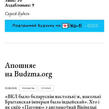
Запіс: 10
Аздабленьне: 9
Сяргей Будкін
Апошняе
на Budzma.org
10.08.2026
ГРАМАДСТВА
ГІСТОРЫЯ
«ВКЛ было беларускім настолькі ж, наколькі
Брытанская імперыя была індыйскай». Хто і
як сцёр «Пагоню» з англамоўнай Вікіпедыі