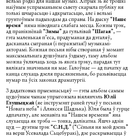
вельмі рэдкі для нашай музыкі. Хітрык зь яе трошкі
наіўным успрыманьнем сьвету скарыла публіку ня
толькі шчырасьцю і адкрытасьцю, але і вельмі
грунтоўным падыходам да справы. На дыску “
Наше
время
” няма ніводнага слабага месца. Кожны трэк,
ад пранікнёнай “
Зимы
” да гульлівай “
Шагая
”, —
гэта маленькая п’еса, прадуманая да дэталяў,
дасканала сыграная (і перажытая!) музыкамі-
акторамі. Кожная песьня нібы створаная ў момант
максымальнага душэўнага ўздыму, таму альбом
можна ўключаць хоць зь якога трэку, парадак тут
вялікага значэньня ня мае. Галоўнае — ад пачатку ад
канца слухаць дзеля прасякненьня, бо разьвіваецца
нумар па ўсіх законах драматургіі.
З дадатковых прыемнасьцяў — гэты альбом самым
цудоўным чынам упрыгожыла віялянчэль
Юліі
Глушыцкай
(яе інструмэнт раней гучаў у песьнях
“Новага неба” і Аляксея Шадзька). Юля была ў гурце
адпачатку, але менавіта на “Нашем времени” яна
слухаецца як трэба — тонка, далікатна. Яшчэ адзін
цуд — дуэтны трэк “
С.Н.Д.
” (“Сёньня ня мой дзень”
на верш Усевалада Сьцебуракі), дзе раскрываецца ў