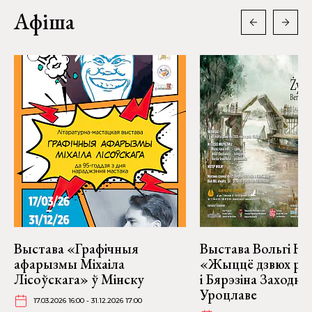
Афіша
Выстава «Графічныя
Выстава Вольгі На
афарызмы Міхаіла
«Жыццё дзвюх рэк
Лісоўскага» ў Мінску
і Бярэзіна Заходня
Уроцлаве
17.03.2026 16:00 - 31.12.2026 17:00