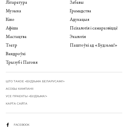
Літаратура
Забавы
Музыка
Грамадства
Кіно
Адукацыя
Афіша
Псіхалогія і самаразвіццё
Мастацтва
Экалогія
Тэатр
Паштоўкі ад «Будзьма!»
Вандроўкі
Трызуб і Пагоня
ШТО ТАКОЕ «БУДЗЬМА БЕЛАРУСАМІ!»
АСОБЫ КАМПАНІІ
УСЕ ПРАЕКТЫ «БУДЗЬМА!»
КАРТА САЙТА
FACEBOOK