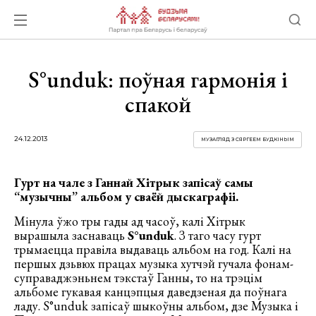
S°unduk: поўная гармонія і
спакой
24.12.2013
МУЗАГЛЯД З СЯРГЕЕМ БУДКІНЫМ
Гурт на чале з Ганнай Хітрык запісаў самы
“музычны” альбом у сваёй дыскаграфіі.
Мінула ўжо тры гады ад часоў, калі Хітрык
вырашыла заснаваць
S°unduk
. З таго часу гурт
трымаецца правіла выдаваць альбом на год. Калі на
першых дзьвюх працах музыка хутчэй гучала фонам-
суправаджэньнем тэкстаў Ганны, то на трэцім
альбоме гукавая канцэпцыя даведзеная да поўнага
ладу. S°unduk запісаў шыкоўны альбом, дзе Музыка і