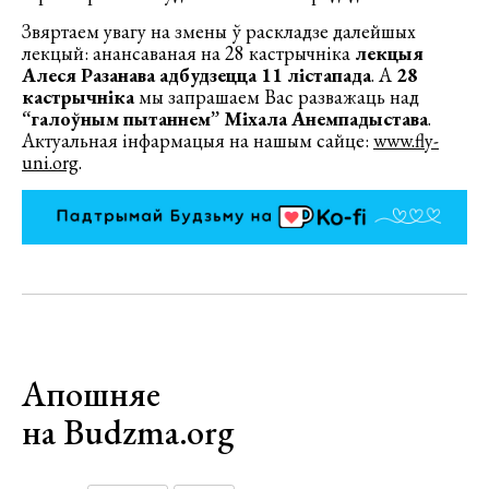
Звяртаем увагу на змены ў раскладзе далейшых
лекцый: анансаваная на 28 кастрычніка
лекцыя
Алеся Разанава адбудзецца 11 лістапада
. А
28
кастрычніка
мы запрашаем Вас разважаць над
“галоўным пытаннем” Міхала Анемпадыстава
.
Актуальная інфармацыя на нашым сайце:
www.fly-
uni.org
.
Апошняе
на Budzma.org