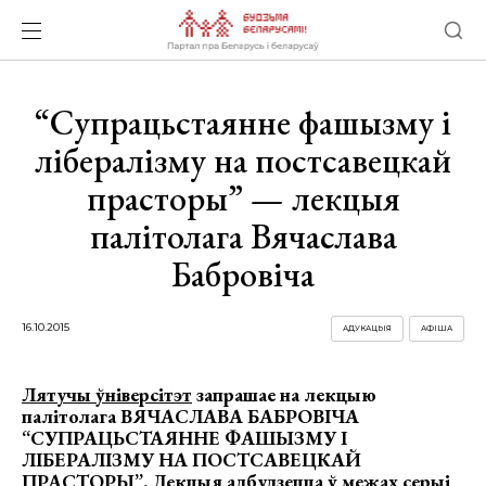
“Супрацьстаянне фашызму і
лібералізму на постсавецкай
прасторы” — лекцыя
палітолага Вячаслава
Бабровіча
16.10.2015
АДУКАЦЫЯ
АФІША
Лятучы ўніверсітэт
запрашае на лекцыю
палітолага
ВЯЧАСЛАВА БАБРОВІЧА
“
СУПРАЦЬСТАЯННЕ ФАШЫЗМУ І
ЛІБЕРАЛІЗМУ
НА ПОСТСАВЕЦКАЙ
ПРАСТОРЫ”. Лекцыя адбудзецца ў межах
серыі