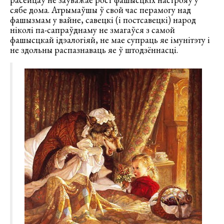
сябе дома. Атрымаўшы ў свой час перамогу над
фашызмам у вайне, савецкі (і постсавецкі) народ
ніколі па-сапраўднаму не змагаўся з самой
фашысцкай ідэалогіяй, не мае супраць яе імунітэту і
не здольны распазнаваць яе ў штодзённасці.