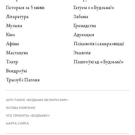
Гісторыя за 5 хвілін
Гатуем з «Будзьма!»
Літаратура
Забавы
Музыка
Грамадства
Кіно
Адукацыя
Афіша
Псіхалогія і самаразвіццё
Мастацтва
Экалогія
Тэатр
Паштоўкі ад «Будзьма!»
Вандроўкі
Трызуб і Пагоня
ШТО ТАКОЕ «БУДЗЬМА БЕЛАРУСАМІ!»
АСОБЫ КАМПАНІІ
УСЕ ПРАЕКТЫ «БУДЗЬМА!»
КАРТА САЙТА