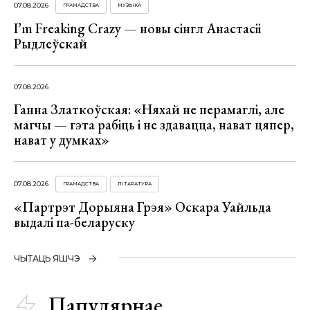
07.08.2026
ГРАМАДСТВА
МУЗЫКА
I’m Freaking Crazy — новы сінгл Анастасіі
Рыдлеўскай
07.08.2026
Ганна Златкоўская: «Няхай не перамаглі, але
магчы — гэта рабіць і не здавацца, нават цяпер,
нават у думках»
07.08.2026
ГРАМАДСТВА
ЛІТАРАТУРА
«Партрэт Дорыяна Грэя» Оскара Уайльда
выдалі па-беларуску
ЧЫТАЦЬ ЯШЧЭ
Папулярнае