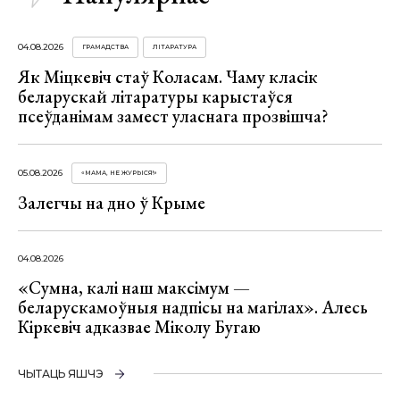
04.08.2026
ГРАМАДСТВА
ЛІТАРАТУРА
Як Міцкевіч стаў Коласам. Чаму класік
беларускай літаратуры карыстаўся
псеўданімам замест уласнага прозвішча?
05.08.2026
«МАМА, НЕ ЖУРЫСЯ!»
Залегчы на дно ў Крыме
04.08.2026
«Сумна, калі наш максімум —
беларускамоўныя надпісы на магілах». Алесь
Кіркевіч адказвае Міколу Бугаю
ЧЫТАЦЬ ЯШЧЭ