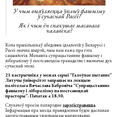
У чым выяўляецца ўплыў фашызму
ў сучаснай Расеі?
Як і чым ён спакушае масавага
чалавека?
Кола прыхільнікаў абедзвюх ідэалогій у Беларусі і
Расеі значна шырэй, чым нам кажа пра гэта
сацыялогія. Менавіта супрацьстаянне фашызму і
лібералізму ў постсавецкім грамадстве і вызначае дух
сучаснай эпохі.
21 кастрычніка у межах серыі “Галоўнае пытанне”
Лятучы ўніверсітэт запрашае на лекцыю
палітолага Вячаслава Бабровіча “Супрацьстаянне
фашызму і лібералізму на постсавецкай
прасторы”. Пачатак а 18.30.
Слухачоў просім папярэдне
зарэгістравацца
.
Інфармацыя пра месца правядзення будзе дасланая
зарэгістраваным удзельнікам напярэдадні.