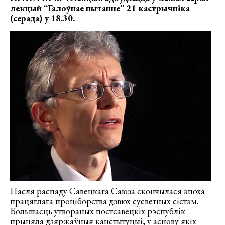
лекцый “
Галоўнае пытанне
”
21 кастрычніка
(серада) у 18.30.
Пасля распаду Савецкага Саюза скончылася эпоха
працяглага проціборства дзвюх сусветных сістэм.
Большасць утвораных постсавецкіх рэспублік
прыняла дзяржаўныя канстытуцыі, у аснову якіх