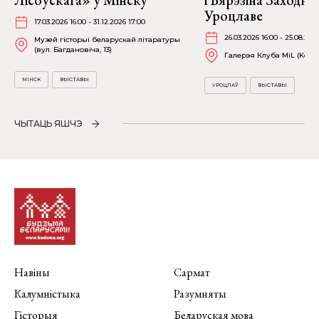
Лісоўскага» ў Мінску
і Бярэзіна Заходня
Уроцлаве
17.03.2026 16:00 - 31.12.2026 17:00
26.03.2026 16:00 - 25.08.202
Музей гісторыі беларускай літаратуры
(вул. Багдановіча, 13)
Галерэя Клуба MiL (Kościu
МІНСК
ВЫСТАВЫ
УРОЦЛАЎ
ВЫСТАВЫ
ЧЫТАЦЬ ЯШЧЭ
Навіны
Сармат
Калумністыка
Разумняты
Гісторыя
Беларуская мова