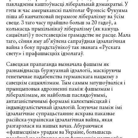
пакладзены каштоўнасці ліберальнай дэмакратыі. У
гэты ж час амерыканскі палітолаг Фрэнсіс Фукуяма
піша аб канчатковай перамозе лібералізму ва ўсім
свеце. З таго часу прайшло больш за 20 гадоў, а
колькасць прыхільнікаў лібералізму (як кажуць
сацыёлагі) у постсавецкім грамадстве не расце. Мала
таго, сёння яму аб’яўлена сапраўдная ідэалагічная
вайна з боку прадстаўнікоў так званага «Рускага
свету» і прафашысцкіх ідэолагаў.
Савецкая прапаганда вызначала фашызм як
разнавіднасць буржуазнай ідэалогіі, маскіруючы
генетычнае падабенства германскага нацызму з
савецкім сацыялізмам. Тым самым затушоўваліся і
прынцыповыя адрозненні паміж фашызмам і
лібералізмам, як найбольш паслядоўнымі,
антаганістычнымі формамі калектывісцкай і
індывідуалістычнай ідэалогій. Існуючае паміж імі
ідэалагічнае супрацьстаянне яскрава паказвае
расійска-украінская ідэалагічная вайна, якая
разгарэлася на нашых вачах. Абураючыся
«фашысцкім» урадам ва Украіне, большасць
расейцаў не заўважае рост фашысцкіх настрояў у