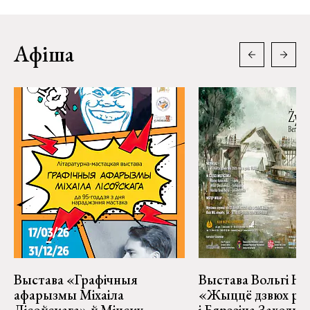
Афіша
Выстава «Графічныя
Выстава Вольгі На
афарызмы Міхаіла
«Жыццё дзвюх рэк